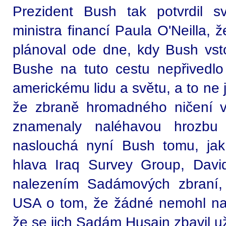
Prezident Bush tak potvrdil s
ministra financí Paula O'Neilla, ž
plánoval ode dne, kdy Bush vsto
Bushe na tuto cestu nepřivedlo 
americkému lidu a světu, a to ne
že zbraně hromadného ničení 
znamenaly naléhavou hrozb
naslouchá nyní Bush tomu, jak
hlava Iraq Survey Group, Davi
nalezením Sadámových zbraní,
USA o tom, že žádné nemohl naj
že se jich Sadám Husajn zbavil u