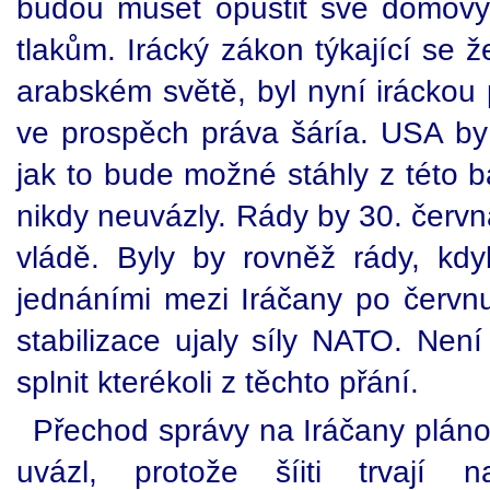
budou muset opustit své domovy 
tlakům. Irácký zákon týkající se ž
arabském světě, byl nyní iráckou
ve prospěch práva šáría. USA b
jak to bude možné stáhly z této ba
nikdy neuvázly. Rády by 30. červn
vládě. Byly by rovněž rády, kdy
jednáními mezi Iráčany po červ
stabilizace ujaly síly NATO. Není 
splnit kterékoli z těchto přání.
Přechod správy na Iráčany pláno
uvázl, protože šíiti trvají 