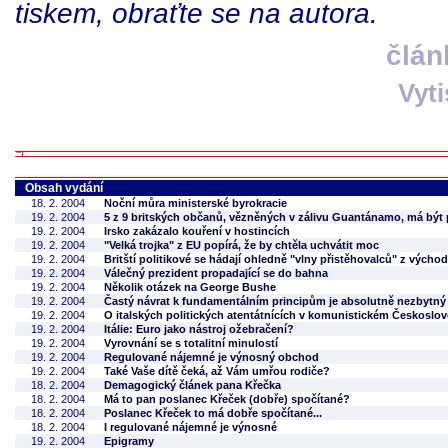
tiskem, obraťte se na autora.
člán
Vyt
Obsah vydání
18. 2. 2004
Noční můra ministerské byrokracie
19. 2. 2004
5 z 9 britských občanů, vězněných v zálivu Guantánamo, má být
19. 2. 2004
Irsko zakázalo kouření v hostincích
19. 2. 2004
"Velká trojka" z EU popírá, že by chtěla uchvátit moc
19. 2. 2004
Britští politikové se hádají ohledně "vlny přistěhovalců" z výcho
19. 2. 2004
Válečný prezident propadající se do bahna
19. 2. 2004
Několik otázek na George Bushe
19. 2. 2004
Častý návrat k fundamentálním principům je absolutně nezbytn
19. 2. 2004
O italských politických atentátnících v komunistickém Českoslo
19. 2. 2004
Itálie: Euro jako nástroj ožebračení?
19. 2. 2004
Vyrovnání se s totalitní minulostí
19. 2. 2004
Regulované nájemné je výnosný obchod
19. 2. 2004
Také Vaše dítě čeká, až Vám umřou rodiče?
18. 2. 2004
Demagogický článek pana Křečka
18. 2. 2004
Má to pan poslanec Křeček (dobře) spočítané?
18. 2. 2004
Poslanec Křeček to má dobře spočítané...
18. 2. 2004
I regulované nájemné je výnosné
19. 2. 2004
Epigramy