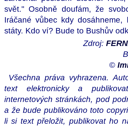
svět." Osobně doufám, že svob
Iráčané vůbec kdy dosáhneme, 
státy. Kdo ví? Bude to Bushův od
Zdroj:
FERN
B
©
Im
Všechna práva vyhrazena. Autor
text elektronicky a publiko
internetových stránkách, pod po
a že bude publikováno toto copyr
li si text přeložit, publikovat ho