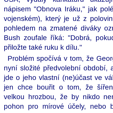
nápisem "Obnova Iráku," jak po
vojenském), který je už z polov
pohledem na zmatené diváky o
Bush zoufale říká: "Dobrá, poku
přiložte také ruku k dílu."
Problém spočívá v tom, že Geo
nyní složité předvolební období,
jde o jeho vlastní (ne)účast ve v
jen chce bouřit o tom, že šířen
velkou hrozbou, že by nikdo ne
pohon pro mírové účely, nebo b