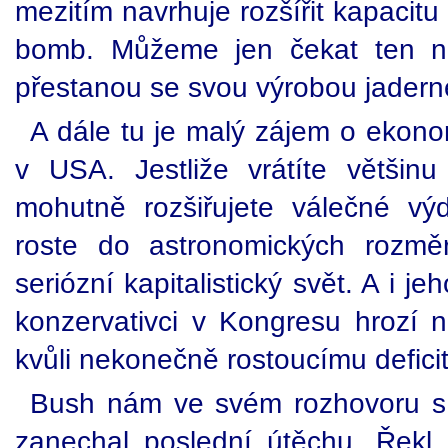
mezitím navrhuje rozšířit kapaci
bomb. Můžeme jen čekat ten ná
přestanou se svou výrobou jadern
A dále tu je malý zájem o ekonom
v USA. Jestliže vrátíte většin
mohutně rozšiřujete válečné vý
roste do astronomických rozmě
seriózní kapitalistický svět. A i j
konzervativci v Kongresu hrozí n
kvůli nekonečně rostoucímu deficit
Bush nám ve svém rozhovoru 
zanechal poslední útěchu. Řekl