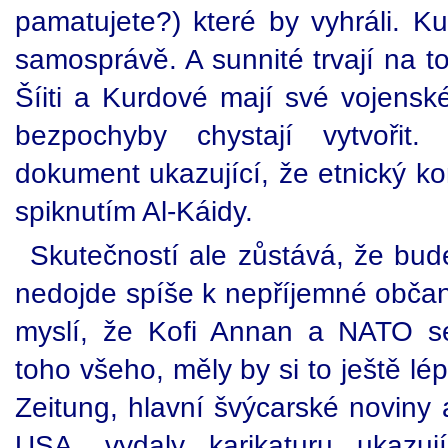
pamatujete?) které by vyhráli. Ku
samosprávě. A sunnité trvají na t
Šíiti a Kurdové mají své vojenské
bezpochyby chystají vytvořit.
dokument ukazující, že etnický kon
spiknutím Al-Káidy.
Skutečností ale zůstává, že bud
nedojde spíše k nepříjemné občan
myslí, že Kofi Annan a NATO se
toho všeho, měly by si to ještě l
Zeitung, hlavní švýcarské noviny 
USA, vydaly karikaturu ukazu