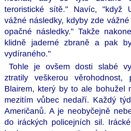
teroristické sítě." Navíc, "kdy
vážné následky, kdyby zde vážné n
opačné následky." Takže nakone
klidně jaderné zbraně a pak by
vydíraného."
Tohle je ovšem dosti slabé v
ztratily veškerou věrohodnost
Blairem, který by to ale bohužel 
mezitím vůbec nedaří. Každý týd
Američanů. A je neobyčejně neb
do iráckých policejních sil. Irác