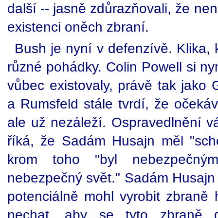
další -- jasně zdůrazňovali, že ne
existenci oněch zbraní.
Bush je nyní v defenzívě. Klika, 
různé pohádky. Colin Powell si nyn
vůbec existovaly, právě tak jak
a Rumsfeld stále tvrdí, že očekáv
ale už nezáleží. Ospravedlnění v
říká, že Sadám Husajn měl "sch
krom toho "byl nebezpečný
nebezpečný svět." Sadám Husajn by
potenciálně mohl vyrobit zbraně
nechat, aby se tyto zbraně 