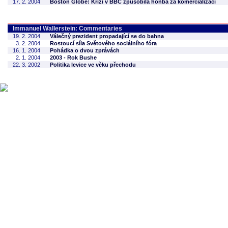
17. 2. 2004
Boston Globe: Krizi v BBC způsobila honba za komercializací
Immanuel Wallerstein: Commentaries
19. 2. 2004
Válečný prezident propadající se do bahna
3. 2. 2004
Rostoucí síla Světového sociálního fóra
16. 1. 2004
Pohádka o dvou zprávách
2. 1. 2004
2003 - Rok Bushe
22. 3. 2002
Politika levice ve věku přechodu