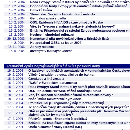
18. 2. 2004
Rada Evropy: Státní instituci by neměl před novináři chránit zá
18. 2. 2004
Doporučení Rady Evropy je deklarativní, nikoliv právně závazné
19. 2. 2004
Biblická brána
18. 2. 2004
Slovensko: Sociálna katastrofa už natvrdo
18. 2. 2004
Gendalos a jiná zrcadla
18. 2. 2004
OSN: Epidemie HIV/AIDS vážně ohrožuje Rusko
18. 2. 2004
Víte, že Telecom si nahrává některé telefonické hovory?
18. 2. 2004
Británie: Přistěhovalci ze střední Evropy nedostanou podporu v
18. 2. 2004
Nechcení chudobní príbuzní
29. 12. 2003
Nenechte si ujít: nový knižní výbor z Britských listů
4. 2. 2004
Hospodaření OSBL za leden 2004
22. 11. 2003
Adresy redakce
18. 6. 2004
Inzerujte v Britských listech
Redakční výběr nejzajímavějších článků z poslední doby
19. 2. 2004
O italských politických atentátnících v komunistickém Českoslov
19. 2. 2004
Válečný prezident propadající se do bahna
18. 2. 2004
Gendalos a jiná zrcadla
18. 2. 2004
"Naši" v Evropském parlamentu
18. 2. 2004
Rada Evropy: Státní instituci by neměl před novináři chránit záko
18. 2. 2004
OSN: Epidemie HIV/AIDS vážně ohrožuje Rusko
18. 2. 2004
Víte, že Telecom si nahrává některé telefonické hovory?
18. 2. 2004
Noční můra ministerské byrokracie
17. 2. 2004
Pro tisíce lidí je i regulovaný nájem nezaplatitelný
17. 2. 2004
Je společná evropská armáda jedním z bilderbergských projektů?
Otázka pro náměstka policejního presidenta plk. Jaroslava Machán
17. 2. 2004
aktivní tak, jak by mohla být?
17. 2. 2004
Přelévání peněz: Ekonomie či politika?
17. 2. 2004
Británie: na krabičkách cigaret budou snímky nemocných plic a hn
17. 2. 2004
Ostře sledované vraky (kromě AJL)