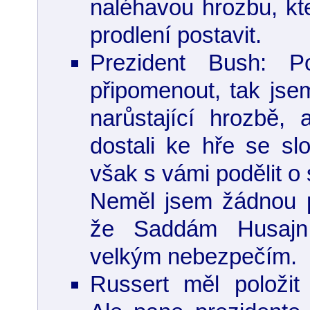
naléhavou hrozbu, kte
prodlení postavit.
Prezident Bush: 
připomenout, tak jse
narůstající hrozbě,
dostali ke hře se sl
však s vámi podělit o 
Neměl jsem žádnou 
že Saddám Husajn
velkým nebezpečím.
Russert měl položit 