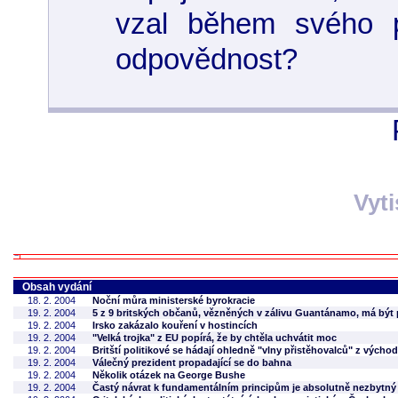
vzal během svého 
odpovědnost?
Vyt
Obsah vydání
18. 2. 2004
Noční můra ministerské byrokracie
19. 2. 2004
5 z 9 britských občanů, vězněných v zálivu Guantánamo, má být
19. 2. 2004
Irsko zakázalo kouření v hostincích
19. 2. 2004
"Velká trojka" z EU popírá, že by chtěla uchvátit moc
19. 2. 2004
Britští politikové se hádají ohledně "vlny přistěhovalců" z výcho
19. 2. 2004
Válečný prezident propadající se do bahna
19. 2. 2004
Několik otázek na George Bushe
19. 2. 2004
Častý návrat k fundamentálním principům je absolutně nezbytn