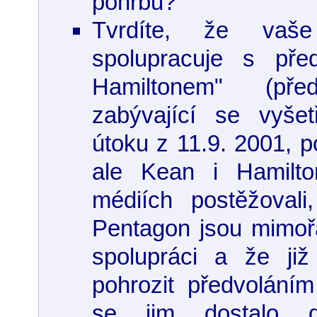
pohřbu?
Tvrdíte, že vaše
spolupracuje s př
Hamiltonem" (pře
zabývající se vyšet
útoku z 11.9. 2001, po
ale Kean i Hamilto
médiích postěžoval
Pentagon jsou mimoř
spolupráci a že již
pohrozit předvolání
se jim dostalo d