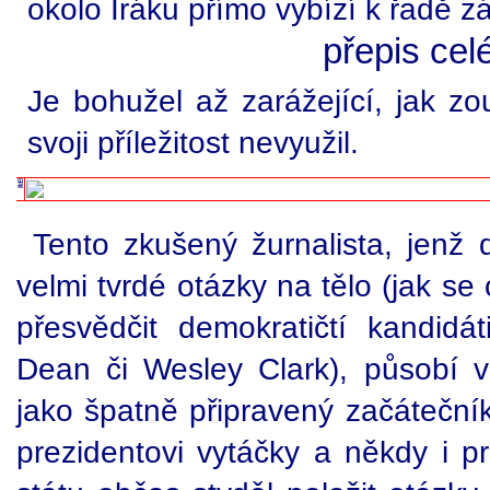
okolo Iráku přímo vybízí k řadě z
přepis cel
Je bohužel až zarážející, jak z
svoji příležitost nevyužil.
Tento zkušený žurnalista, jenž
velmi tvrdé otázky na tělo (jak s
přesvědčit demokratičtí kandid
Dean či Wesley Clark), působí 
jako špatně připravený začáteční
prezidentovi vytáčky a někdy i pr