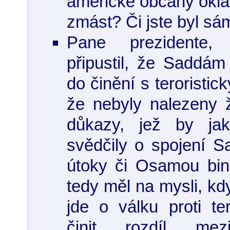
americké občany okl
zmást? Či jste byl s
Pane prezidente,
připustil, že Saddá
do činění s teroristic
že nebyly nalezeny 
důkazy, jež by ja
svědčily o spojení 
útoky či Osamou bin
tedy měl na mysli, kdy
jde o válku proti t
činit rozdíl me