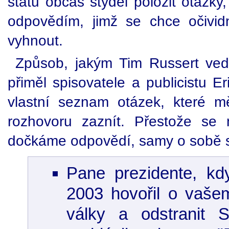
státu občas styděl položit otázky,
odpovědím, jimž se chce očivid
vyhnout.
Způsob, jakým Tim Russert vedl
přiměl spisovatele a publicistu Er
vlastní seznam otázek, které m
rozhovoru zaznít. Přestože se 
dočkáme odpovědí, samy o sobě st
Pane prezidente, kd
2003 hovořil o vašem
války a odstranit 