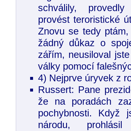
schválily, proved
provést teroristické ú
Znovu se tedy ptám, 
žádný důkaz o spoj
zářím, neusiloval jste
války pomocí falešný
4) Nejprve úryvek z r
Russert: Pane prezide
že na poradách zaz
pochybnosti. Když j
národu, prohlási