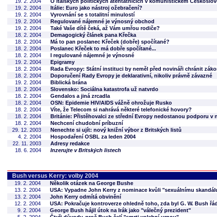
19. 2. 2004
O italských politických atentátnících v komunistickém Českoslo
19. 2. 2004
Itálie: Euro jako nástroj ožebračení?
19. 2. 2004
Vyrovnání se s totalitní minulostí
19. 2. 2004
Regulované nájemné je výnosný obchod
19. 2. 2004
Také Vaše dítě čeká, až Vám umřou rodiče?
18. 2. 2004
Demagogický článek pana Křečka
18. 2. 2004
Má to pan poslanec Křeček (dobře) spočítané?
18. 2. 2004
Poslanec Křeček to má dobře spočítané...
18. 2. 2004
I regulované nájemné je výnosné
19. 2. 2004
Epigramy
18. 2. 2004
Rada Evropy: Státní instituci by neměl před novináři chránit zá
18. 2. 2004
Doporučení Rady Evropy je deklarativní, nikoliv právně závazné
19. 2. 2004
Biblická brána
18. 2. 2004
Slovensko: Sociálna katastrofa už natvrdo
18. 2. 2004
Gendalos a jiná zrcadla
18. 2. 2004
OSN: Epidemie HIV/AIDS vážně ohrožuje Rusko
18. 2. 2004
Víte, že Telecom si nahrává některé telefonické hovory?
18. 2. 2004
Británie: Přistěhovalci ze střední Evropy nedostanou podporu v
18. 2. 2004
Nechcení chudobní príbuzní
29. 12. 2003
Nenechte si ujít: nový knižní výbor z Britských listů
4. 2. 2004
Hospodaření OSBL za leden 2004
22. 11. 2003
Adresy redakce
18. 6. 2004
Inzerujte v Britských listech
Bush versus Kerry: volby 2004
19. 2. 2004
Několik otázek na George Bushe
13. 2. 2004
USA: Vypadne John Kerry z nominace kvůli "sexuálnímu skandál
13. 2. 2004
John Kerry odmítá obvinění
12. 2. 2004
USA: Pokračuje kontroverze ohledně toho, zda byl G. W. Bush řá
9. 2. 2004
George Bush hájil útok na Irák jako "válečný prezident"