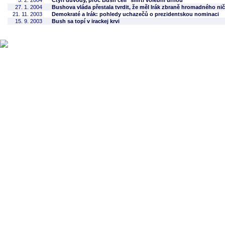
5. 2. 2004
Čtyři důvody, proč Bush čelí "smrti volební urnou"
27. 1. 2004
Bushova vláda přestala tvrdit, že měl Irák zbraně hromadného nič
21. 11. 2003
Demokraté a Irák: pohledy uchazečů o prezidentskou nominaci
15. 9. 2003
Bush sa topí v irackej krvi