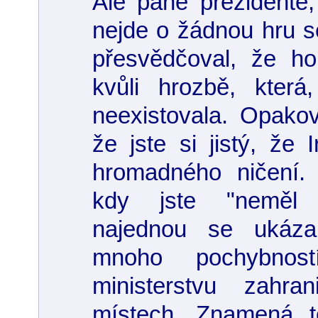
Ale pane prezidente, 
nejde o žádnou hru se
přesvědčoval, že h
kvůli hrozbě, která
neexistovala. Opakova
že jste si jistý, že 
hromadného ničení.
kdy jste "neměl 
najednou se ukázal
mnoho pochybnos
ministerstvu zahra
místech. Znamená t