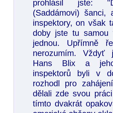
prohlásil jste:
(Saddámovi) šanci, a
inspektory, on však t
doby jste tu samou 
jednou. Upřímně ř
nerozumím. Vždyť j
Hans Blix a jeho
inspektorů byli v 
rozhodl pro zahájen
dělali zde svou práci
tímto dvakrát opako