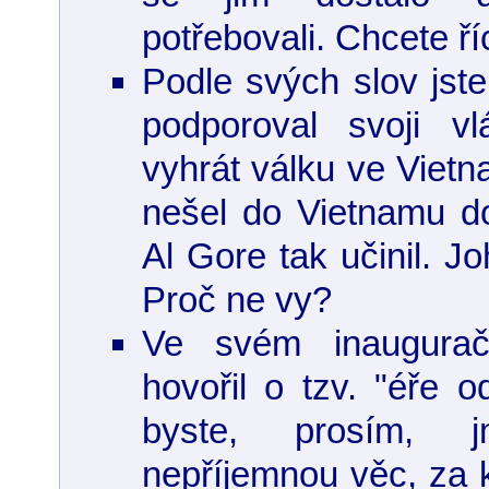
potřebovali. Chcete ří
Podle svých slov jste
podporoval svoji vl
vyhrát válku ve Vietn
nešel do Vietnamu d
Al Gore tak učinil. Jo
Proč ne vy?
Ve svém inaugurač
hovořil o tzv. "éře o
byste, prosím, j
nepříjemnou věc, za k