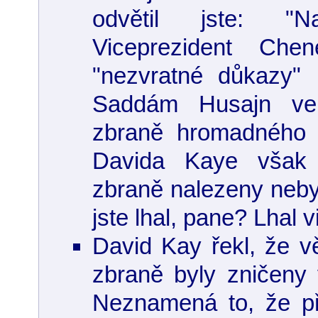
odvětil jste: "N
Viceprezident Chen
"nezvratné důkazy" 
Saddám Husajn ve 
zbraně hromadného 
Davida Kaye však
zbraně nalezeny neby
jste lhal, pane? Lhal 
David Kay řekl, že 
zbraně byly zničeny v
Neznamená to, že př