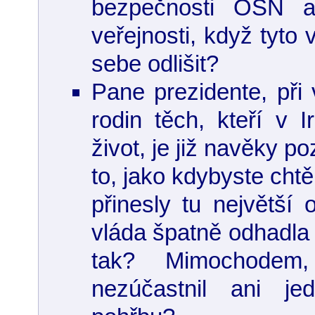
bezpečnosti OSN a
veřejnosti, když tyto
sebe odlišit?
Pane prezidente, při 
rodin těch, kteří v I
život, je již navěky 
to, jako kdybyste chtěl
přinesly tu největší 
vláda špatně odhadla 
tak? Mimochodem
nezúčastnil ani je