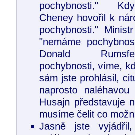
pochybnosti." Kdy
Cheney hovořil k ná
pochybnosti." Ministr
"nemáme pochybnosti
Donald Rumsf
pochybnosti, víme, kd
sám jste prohlásil, cit
naprosto naléhavou
Husajn představuje 
musíme čelit co možná
Jasně jste vyjádři