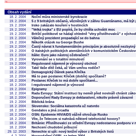
Obsah vydání
18. 2. 2004
Noční můra ministerské byrokracie
19. 2. 2004
5 z 9 britských občanů, vězněných v zálivu Guantánamo, má být
19. 2. 2004
Irsko zakázalo kouření v hostincích
19. 2. 2004
"Velká trojka" z EU popírá, že by chtěla uchvátit moc
19. 2. 2004
Britští politikové se hádají ohledně "vlny přistěhovalců" z výcho
19. 2. 2004
Válečný prezident propadající se do bahna
19. 2. 2004
Několik otázek na George Bushe
19. 2. 2004
Častý návrat k fundamentálním principům je absolutně nezbytn
19. 2. 2004
O italských politických atentátnících v komunistickém Českoslo
19. 2. 2004
Itálie: Euro jako nástroj ožebračení?
19. 2. 2004
Vyrovnání se s totalitní minulostí
19. 2. 2004
Regulované nájemné je výnosný obchod
19. 2. 2004
Také Vaše dítě čeká, až Vám umřou rodiče?
18. 2. 2004
Demagogický článek pana Křečka
18. 2. 2004
Má to pan poslanec Křeček (dobře) spočítané?
18. 2. 2004
Poslanec Křeček to má dobře spočítané...
18. 2. 2004
I regulované nájemné je výnosné
19. 2. 2004
Epigramy
18. 2. 2004
Rada Evropy: Státní instituci by neměl před novináři chránit zá
18. 2. 2004
Doporučení Rady Evropy je deklarativní, nikoliv právně závazné
19. 2. 2004
Biblická brána
18. 2. 2004
Slovensko: Sociálna katastrofa už natvrdo
18. 2. 2004
Gendalos a jiná zrcadla
18. 2. 2004
OSN: Epidemie HIV/AIDS vážně ohrožuje Rusko
18. 2. 2004
Víte, že Telecom si nahrává některé telefonické hovory?
18. 2. 2004
Británie: Přistěhovalci ze střední Evropy nedostanou podporu v
18. 2. 2004
Nechcení chudobní príbuzní
29. 12. 2003
Nenechte si ujít: nový knižní výbor z Britských listů
4. 2. 2004
Hospodaření OSBL za leden 2004