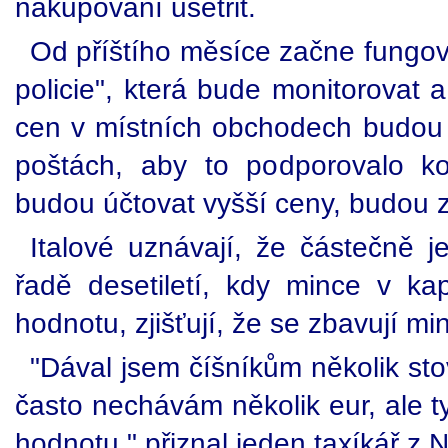
nakupování ušetřit.
Od příštího měsíce začne fungovat
policie", která bude monitorovat
cen v místních obchodech budou
poštách, aby to podporovalo ko
budou účtovat vyšší ceny, budou 
Italové uznávají, že částečně je
řadě desetiletí, kdy mince v k
hodnotu, zjišťují, že se zbavují min
"Dával jsem číšníkům několik stov
často nechávám několik eur, ale t
hodnotu," přiznal jeden taxíkář z 