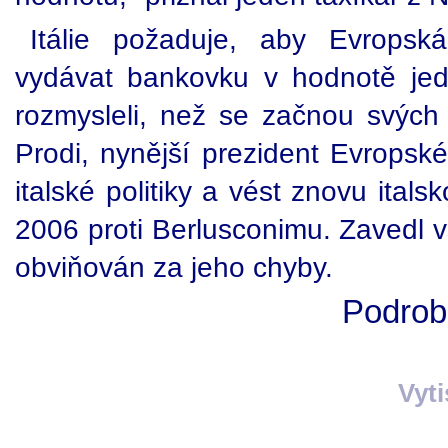
Itálie požaduje, aby Evropsk
vydávat bankovku v hodnotě jed
rozmysleli, než se začnou svýc
Prodi, nynější prezident Evropské
italské politiky a vést znovu itals
2006 proti Berlusconimu. Zavedl vš
obviňován za jeho chyby.
Podrobn
Vyt