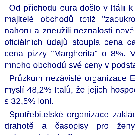
Od příchodu eura došlo v Itálii 
majitelé obchodů totiž "zaoukr
nahoru a zneužili neznalosti nov
oficiálních údajů stoupla cena
cena pizzy "Margherita" o 8%. Vě
mnoho obchodů své ceny v podsta
Průzkum nezávislé organizace Eu
myslí 48,2% Italů, že jejich hosp
s 32,5% loni.
Spotřebitelské organizace zaklád
drahotě a časopisy pro ženy 