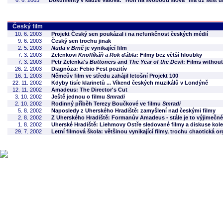
6. 6. 2003
Dokumenty v kauze Válová: "Hon na svobodu slova" má už šest u
Český film
10. 6. 2003
Projekt Český sen poukázal i na nefunkčnost českých médií
9. 6. 2003
Český sen trochu jinak
2. 5. 2003
Nuda v Brně
je vynikající film
7. 3. 2003
Zelenkovi
Knoflíkáři
a
Rok ďábla
: Filmy bez větší hloubky
7. 3. 2003
Petr Zelenka's
Buttoners
and
The Year of the Devil
: Films without
26. 2. 2003
Diagnóza: Febio Fest pozitív
16. 1. 2003
Němcův film ve středu zahájil letošní Projekt 100
22. 11. 2002
Kdyby tisíc klarinetů ... Víkend českých muzikálů v Londýně
12. 11. 2002
Amadeus: The Director's Cut
3. 10. 2002
Ještě jednou o filmu
Smradi
2. 10. 2002
Rodinný příběh Terezy Boučkové ve filmu
Smradi
5. 8. 2002
Naposledy z Uherského Hradiště: zamyšlení nad českými filmy
2. 8. 2002
Z Uherského Hradiště: Formanův Amadeus - stále je to výjimečné, 
1. 8. 2002
Uherské Hradiště: Liehmovy Ostře sledované filmy a diskuse kol
29. 7. 2002
Letní filmová škola: většinou vynikající filmy, trochu chaotická o