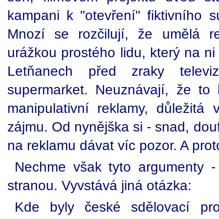
kampani k "otevření" fiktivního 
Mnozí se rozčilují, že umělá 
urážkou prostého lidu, který na ni
Letňanech před zraky televiz
supermarket. Neuznávají, že to b
manipulativní reklamy, důležitá
zájmu. Od nynějška si - snad, douf
na reklamu dávat víc pozor. A proto
Nechme však tyto argumenty - 
stranou. Vyvstává jiná otázka:
Kde byly české sdělovací pr