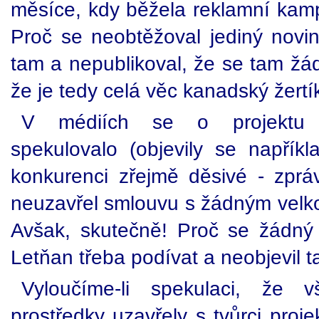
měsíce, kdy běžela reklamní kam
Proč se neobtěžoval jediný noviná
tam a nepublikoval, že se tam žá
že je tedy celá věc kanadský žertí
V médiích se o projektu 
spekulovalo (objevily se napřík
konkurenci zřejmě děsivé - zprá
neuzavřel smlouvu s žádným vel
Avšak, skutečně! Proč se žádný
Letňan třeba podívat a neobjevil 
Vyloučíme-li spekulaci, že 
prostředky uzavřely s tvůrci proj