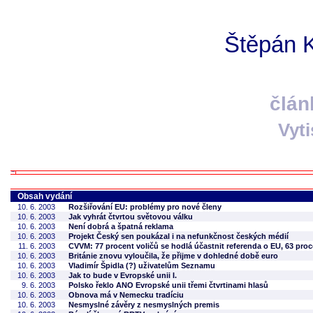
Štěpán K
člán
Vyt
Obsah vydání
10. 6. 2003
Rozšiřování EU: problémy pro nové členy
10. 6. 2003
Jak vyhrát čtvrtou světovou válku
10. 6. 2003
Není dobrá a špatná reklama
10. 6. 2003
Projekt Český sen poukázal i na nefunkčnost českých médií
11. 6. 2003
CVVM: 77 procent voličů se hodlá účastnit referenda o EU, 63 pro
10. 6. 2003
Británie znovu vyloučila, že přijme v dohledné době euro
10. 6. 2003
Vladimír Špidla (?) uživatelům Seznamu
10. 6. 2003
Jak to bude v Evropské unii I.
9. 6. 2003
Polsko řeklo ANO Evropské unii třemi čtvrtinami hlasů
10. 6. 2003
Obnova má v Nemecku tradíciu
10. 6. 2003
Nesmyslné závěry z nesmyslných premis