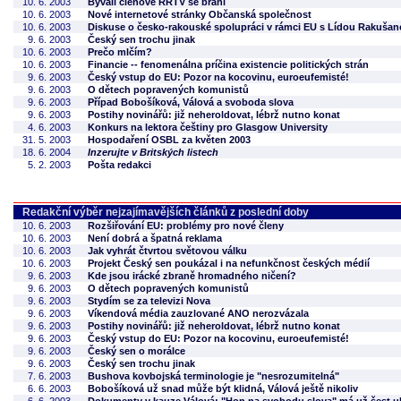
10. 6. 2003
Bývalí členové RRTV se brání
10. 6. 2003
Nové internetové stránky Občanská společnost
10. 6. 2003
Diskuse o česko-rakouské spolupráci v rámci EU s Lídou Rakušan
9. 6. 2003
Český sen trochu jinak
10. 6. 2003
Prečo mlčím?
10. 6. 2003
Financie -- fenomenálna príčina existencie politických strán
9. 6. 2003
Český vstup do EU: Pozor na kocovinu, euroeufemisté!
9. 6. 2003
O dětech popravených komunistů
9. 6. 2003
Případ Bobošíková, Válová a svoboda slova
9. 6. 2003
Postihy novinářů: již neheroldovat, lébrž nutno konat
4. 6. 2003
Konkurs na lektora češtiny pro Glasgow University
31. 5. 2003
Hospodaření OSBL za květen 2003
18. 6. 2004
Inzerujte v Britských listech
5. 2. 2003
Pošta redakci
Redakční výběr nejzajímavějších článků z poslední doby
10. 6. 2003
Rozšiřování EU: problémy pro nové členy
10. 6. 2003
Není dobrá a špatná reklama
10. 6. 2003
Jak vyhrát čtvrtou světovou válku
10. 6. 2003
Projekt Český sen poukázal i na nefunkčnost českých médií
9. 6. 2003
Kde jsou irácké zbraně hromadného ničení?
9. 6. 2003
O dětech popravených komunistů
9. 6. 2003
Stydím se za televizi Nova
9. 6. 2003
Víkendová média zauzlované ANO nerozvázala
9. 6. 2003
Postihy novinářů: již neheroldovat, lébrž nutno konat
9. 6. 2003
Český vstup do EU: Pozor na kocovinu, euroeufemisté!
9. 6. 2003
Český sen o morálce
9. 6. 2003
Český sen trochu jinak
7. 6. 2003
Bushova kovbojská terminologie je "nesrozumitelná"
6. 6. 2003
Bobošíková už snad může být klidná, Válová ještě nikoliv