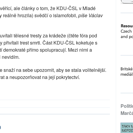
 věřící, ale články o tom, že KDU-ČSL v Mladé
y reálně hrozila) svědčí o islamofobii,
píše Václav
 uvítali tělesné tresty za krádeže (čtěte fóra pod
by přivítali trest smrti. Část KDU-ČSL koketuje s
ští demokraté přímo spolupracují. Mezi nimi a
l nevidím.
 snaží na sebe upozornit, aby se stala volitelnější.
t a neupozorňovat na její pokrytectví.
Polit
Marč
0