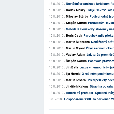
17.8. 2010 /
Nevládní organizace Iuridicum 
16.8. 2010 /
Radek Mokrý
Lidl je "levný", ale
16.8. 2010 /
Miloslav Štěrba
Podivuhodné jsou
16.8. 2010 /
Štěpán Kotrba
Paroubkův "levic
16.8. 2010 /
Metoda Kalouskovy složenky našl
16.8. 2010 /
Boris Cvek
Paroubek mile překva
16.8. 2010 /
Martin Škabraha
Není žádný státn
16.8. 2010 /
Martin Myant
Čtyři ekonomické 
16.8. 2010 /
Václav Adam
Jak to, že premié
16.8. 2010 /
Štěpán Kotrba
Pochvala pravico
16.8. 2010 /
Jiří Baťa
Luxus v nemocnici -- jak
16.8. 2010 /
Ilja Herold
O reálném pesimismu
16.8. 2010 /
Martin Tesařík
Před pěti lety ode
16.8. 2010 /
Jindřich Kalous
Strach a odvaha 
13.8. 2010 /
Americký profesor: Spojené stát
3.8. 2010 /
Hospodaření OSBL za červenec 2