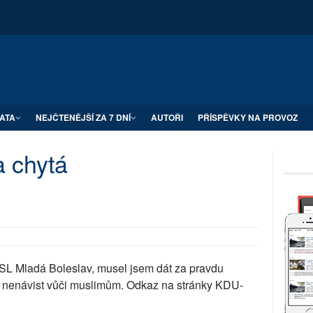
ATA
NEJČTENĚJŠÍ ZA 7 DNÍ
AUTOŘI
PŘÍSPĚVKY NA PROVOZ
a chytá
SL Mladá Boleslav, musel jsem dát za pravdu
íří nenávist vůči muslimům. Odkaz na stránky KDU-