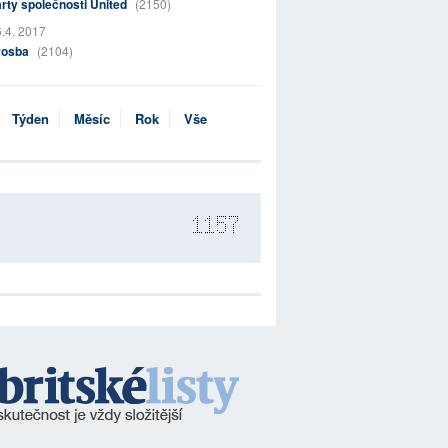
rty společnosti United
(2150)
.4. 2017
rosba
(2104)
Týden
Měsíc
Rok
Vše
1157