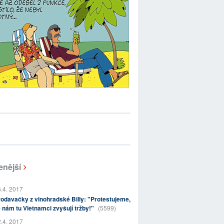
enější
.4. 2017
odavačky z vinohradské Billy: "Protestujeme,
 nám tu Vietnamci zvyšují tržby!"
(5599)
.4. 2017