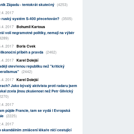
nik Západu - tentokrát skutečný
(4253)
.4. 2017
e ruský systém S-400 přeceňován?
(3505)
.4. 2017
Bohumil Kartous
ši volí negramotné politiky, nemají na výběr
3289)
.4. 2017
Boris Cvek
likonoční příběh a pravda
(2462)
.4. 2017
Karel Dolejší
ději otevřenou republiku než "kritický
beralismus"
(2442)
.4. 2017
Karel Dolejší
rach? Jako bývalý aktivista proti radaru jsem
skal zcela jinou zkušenost než Petr Glivický
2270)
.4. 2017
m půjde Francie, tam se vydá i Evropská
nie
(2225)
.4. 2017
 skandálním zmlácení lékaře ničí cestující