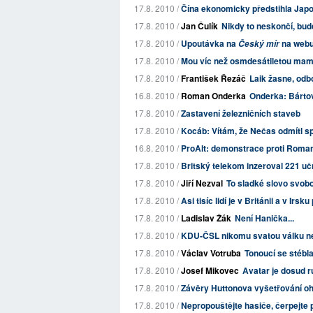
17.8. 2010 /
Čína ekonomicky předstihla Jap
17.8. 2010 /
Jan Čulík
Nikdy to neskončí, bud
17.8. 2010 /
Upoutávka na
na web
Český mír
17.8. 2010 /
Mou víc než osmdesátiletou mami
17.8. 2010 /
František Řezáč
Laik žasne, odbo
16.8. 2010 /
Roman Onderka
Onderka: Bárto
17.8. 2010 /
Zastavení železničních staveb
17.8. 2010 /
Kocáb: Vítám, že Nečas odmítl s
16.8. 2010 /
ProAlt: demonstrace proti Roma
17.8. 2010 /
Britský telekom inzeroval 221 uč
17.8. 2010 /
Jiří Nezval
To sladké slovo svob
17.8. 2010 /
Asi tisíc lidí je v Británii a v Ir
17.8. 2010 /
Ladislav Žák
Není Hanička...
17.8. 2010 /
KDU-ČSL nikomu svatou válku n
17.8. 2010 /
Václav Votruba
Tonoucí se stébl
17.8. 2010 /
Josef Mikovec
Avatar je dosud 
17.8. 2010 /
Závěry Huttonova vyšetřování oh
17.8. 2010 /
Nepropouštějte hasiče, čerpejte 