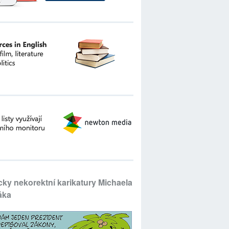
icky nekorektní karikatury Michaela
áka