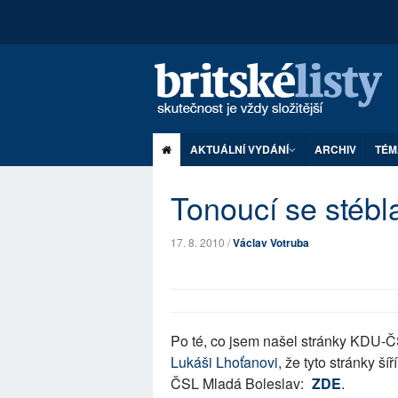
AKTUÁLNÍ VYDÁNÍ
ARCHIV
TÉM
Tonoucí se stébl
17. 8. 2010 /
Václav Votruba
Po té, co jsem našel stránky KDU-Č
Lukáši Lhoťanovi
, že tyto stránky š
ČSL Mladá Boleslav:
ZDE
.