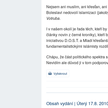
Nejsem ani muslim, ani křesťan, ani
Boleslavi nedovolí islamizaci (jakob
Votruba
.
I v našem okolí je řada těch, kteří by
články novin z černé kroniky), kteří 
iniciativou D.O.S.T. a Mladí křesťan
fundamentalistickými islámisty rozdí
Chápu, že část politického spektra se
Nevidím ale důvod ji v tom podporova
Vytisknout
Obsah vydání | Úterý 17.8. 201