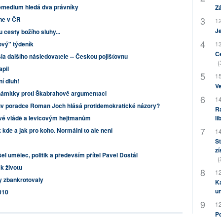
Remedium hledá dva právníky
Zá
 ne v ČR
12
J
 cesty božího sluhy...
ový" týdeník
13
Če
a dalšího následovatele -- Českou pojišťovnu
(
pil
15
í dluh!
Ve
námitky proti Škabrahově argumentaci
14
rův poradce Roman Joch hlásá protidemokratické názory?
Ra
vé vládě a levicovým hejtmanům
li
 kde a jak pro koho. Normální to ale není
14
St
zí
šel umělec, politik a především přítel Pavel Dostál
(
k životu
12
y zbankrotovaly
Ka
u
010
12
Po