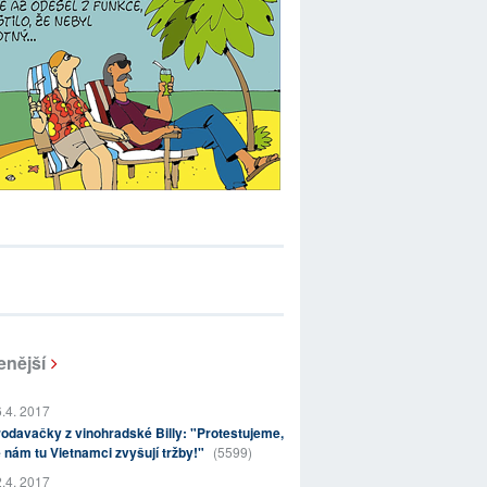
enější
.4. 2017
odavačky z vinohradské Billy: "Protestujeme,
 nám tu Vietnamci zvyšují tržby!"
(5599)
.4. 2017