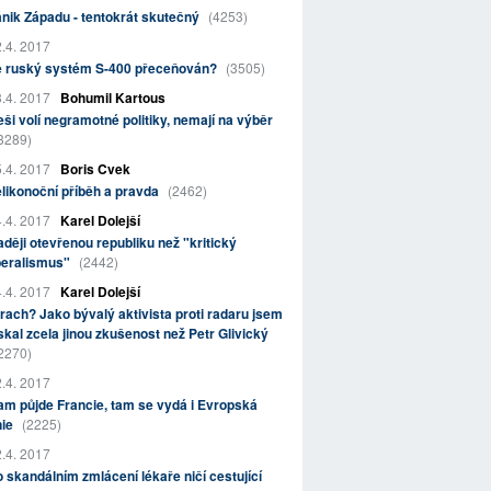
nik Západu - tentokrát skutečný
(4253)
.4. 2017
e ruský systém S-400 přeceňován?
(3505)
.4. 2017
Bohumil Kartous
ši volí negramotné politiky, nemají na výběr
3289)
.4. 2017
Boris Cvek
likonoční příběh a pravda
(2462)
.4. 2017
Karel Dolejší
ději otevřenou republiku než "kritický
beralismus"
(2442)
.4. 2017
Karel Dolejší
rach? Jako bývalý aktivista proti radaru jsem
skal zcela jinou zkušenost než Petr Glivický
2270)
.4. 2017
m půjde Francie, tam se vydá i Evropská
nie
(2225)
.4. 2017
 skandálním zmlácení lékaře ničí cestující