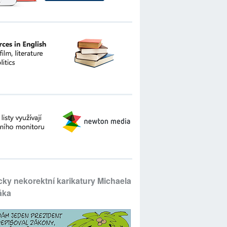
icky nekorektní karikatury Michaela
áka