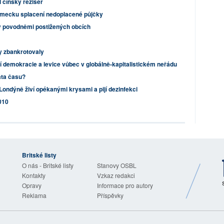
l čínský režisér
Německu splacení nedoplacené půjčky
v povodněmi postižených obcích
y zbankrotovaly
 demokracie a levice vůbec v globálně-kapitalistickém neřádu
áta času?
ondýně živí opékanými krysami a pijí dezinfekci
010
Britské listy
O nás - Britské listy
Stanovy OSBL
Kontakty
Vzkaz redakci
Opravy
Informace pro autory
Reklama
Příspěvky