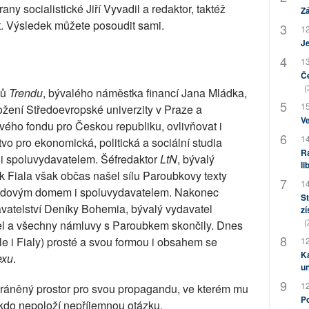
y socialistické Jiří Vyvadil a redaktor, taktéž
Zá
nt. Výsledek můžete posoudit sami.
12
J
13
Če
(
rů
Trendu
, bývalého náměstka financí Jana Mládka,
15
žení Středoevropské univerzity v Praze a
Ve
ho fondu pro Českou republiku, ovlivňovat i
14
vo pro ekonomická, politická a sociální studia
Ra
 spoluvydavatelem. Šéfredaktor
LtN
, bývalý
li
 Fiala však občas našel sílu Paroubkovy texty
14
s Lidovým domem i spoluvydavatelem. Nakonec
St
avatelství Deníky Bohemia, bývalý vydavatel
zí
(
l a všechny námluvy s Paroubkem skončily. Dnes
e i Fialy) prosté a svou formou i obsahem se
12
Ka
exu
.
u
12
ráněný prostor pro svou propagandu, ve kterém mu
Po
kdo nepoloží nepříjemnou otázku.