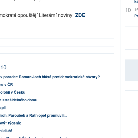
ka
16
mokraté opouštějí Literární noviny
ZDE
P
010
rův poradce Roman Joch hlásá protidemokratické názory?
 ne v ČR
mofobii v Česku
a strašidelného domu
pil
ích, Paroubek a Rath opět promluvili...
ový" týdeník
í dluh!