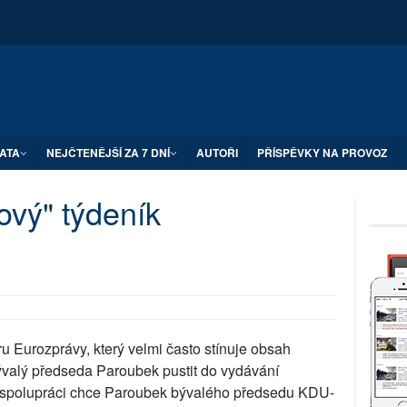
ATA
NEJČTENĚJŠÍ ZA 7 DNÍ
AUTOŘI
PŘÍSPĚVKY NA PROVOZ
ový" týdeník
u Eurozprávy, který velmi často stínuje obsah
ývalý předseda Paroubek pustit do vydávání
e spolupráci chce Paroubek bývalého předsedu KDU-