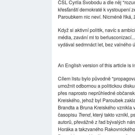
ČSL Cyrila Svobodu a dle něj "rozu
křesťanští demokraté k vystoupení ze
Paroubkem nic neví. Nicméně říká, že
Když si aktivní politik, navíc s ambicí
média, zavání mi to berlusconizací.
vydával sedmnáct let, bez valného 
An English version of this article is 
Cílem listu bylo původně "propagov
umožnit odbornou a politickou diskus
přes naprosto neprůhledné občansk
Kreiského, jehož byl Paroubek zakla
Brandta a Bruna Kreiského vznikla v 
časopisu
Trend
, který takto vznikl,
autorů, převážně z řad bývalých ná
Horáka a takzvaného Rakovnického p