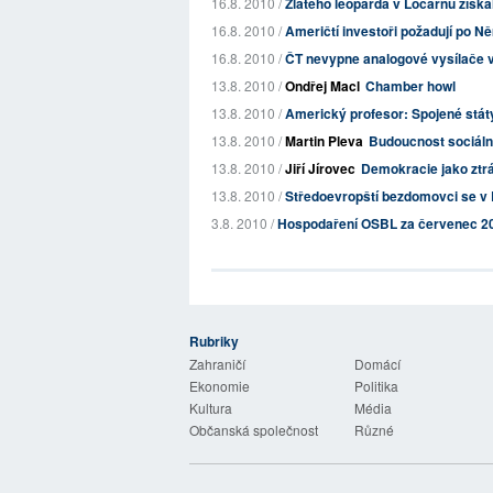
16.8. 2010 /
Zlatého leoparda v Locarnu získa
16.8. 2010 /
Američtí investoři požadují po 
16.8. 2010 /
ČT nevypne analogové vysílače 
13.8. 2010 /
Ondřej Macl
Chamber howl
13.8. 2010 /
Americký profesor: Spojené stát
13.8. 2010 /
Martin Pleva
Budoucnost sociální
13.8. 2010 /
Jiří Jírovec
Demokracie jako ztr
13.8. 2010 /
Středoevropští bezdomovci se v L
3.8. 2010 /
Hospodaření OSBL za červenec 2
Rubriky
 Listy
Zahraničí
Domácí
Ekonomie
Politika
Kultura
Média
Občanská společnost
Různé