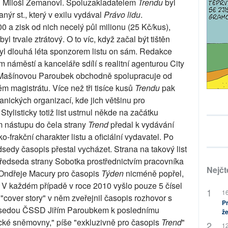
i Miloši Zemanovi. Spoluzakladatelem
Trendu
byl
ýr st., který v exilu vydával
Právo lidu
.
0 a zisk od nich necelý půl milionu (25 Kč/kus),
byl trvale ztrátový. O to víc, když začal být tištěn
yl dlouhá léta sponzorem listu on sám. Redakce
 náměstí a kanceláře sdílí s realitní agenturou City
ou Mašínovou Paroubek obchodně spolupracuje od
m magistrátu. Více než tři tisíce kusů
Trendu
pak
anických organizací, kde jich většinu pro
ylisticky totiž list ustrnul někde na začátku
 nástupu do čela strany
Trend
předal k vydávání
-frakční charakter listu a oficiální vydavatel. Po
sedy časopis přestal vycházet. Strana na takový list
ředseda strany Sobotka prostřednictvím pracovníka
Nejčt
Ondřeje Macury pro časopis
Týden
nicméně popřel,
 V každém případě v roce 2010 vyšlo pouze 5 čísel
16
"cover story" v něm zveřejnil časopis rozhovor s
Pr
sedou ČSSD Jiřím Paroubkem k poslednímu
že
cké sněmovny," píše "exkluzivně pro časopis
Trend
"
12