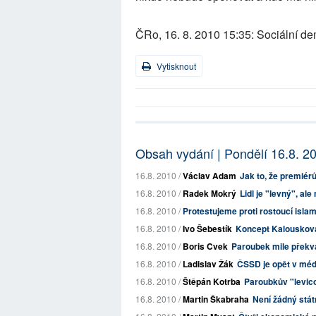
ČRo, 16. 8. 2010 15:35: Sociální de
Vytisknout
Obsah vydání | Pondělí 16.8. 2
16.8. 2010 /
Václav Adam
Jak to, že premié
16.8. 2010 /
Radek Mokrý
Lidl je "levný", ale
16.8. 2010 /
Protestujeme proti rostoucí isla
16.8. 2010 /
Ivo Šebestík
Koncept Kalouskov
16.8. 2010 /
Boris Cvek
Paroubek mile překva
16.8. 2010 /
Ladislav Žák
ČSSD je opět v médi
16.8. 2010 /
Štěpán Kotrba
Paroubkův "levic
16.8. 2010 /
Martin Škabraha
Není žádný státn