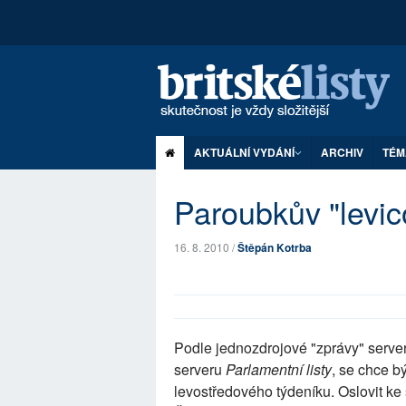
AKTUÁLNÍ VYDÁNÍ
ARCHIV
TÉM
Paroubkův "levic
16. 8. 2010 /
Štěpán Kotrba
Podle jednozdrojové "zprávy" server
serveru
Parlamentní listy
, se chce b
levostředového týdeníku. Oslovit k