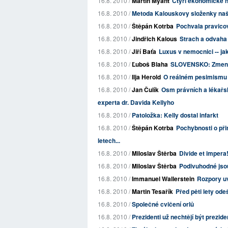
16.8. 2010 /
Martin Myant
Čtyři ekonomické 
16.8. 2010 /
Metoda Kalouskovy složenky našl
16.8. 2010 /
Štěpán Kotrba
Pochvala pravico
16.8. 2010 /
Jindřich Kalous
Strach a odvaha 
16.8. 2010 /
Jiří Baťa
Luxus v nemocnici -- jak
16.8. 2010 /
Ľuboš Blaha
SLOVENSKO: Zmena
16.8. 2010 /
Ilja Herold
O reálném pesimismu
16.8. 2010 /
Jan Čulík
Osm právních a lékařs
experta dr. Davida Kellyho
16.8. 2010 /
Patoložka: Kelly dostal infarkt
16.8. 2010 /
Štěpán Kotrba
Pochybnosti o při
letech...
16.8. 2010 /
Miloslav Štěrba
Divide et impera
16.8. 2010 /
Miloslav Štěrba
Podivuhodné jsou
16.8. 2010 /
Immanuel Wallerstein
Rozpory uv
16.8. 2010 /
Martin Tesařík
Před pěti lety ode
16.8. 2010 /
Společné cvičení orlů
16.8. 2010 /
Prezidenti už nechtějí být prezide