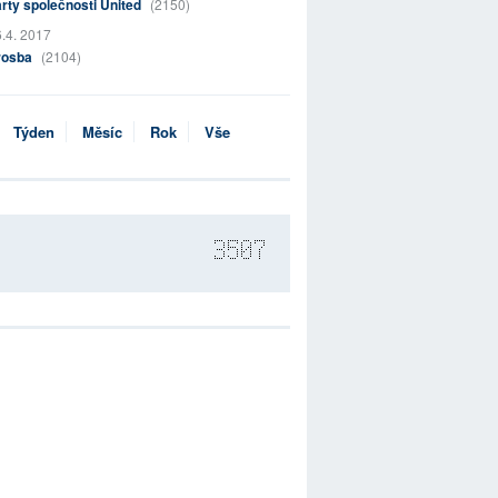
rty společnosti United
(2150)
.4. 2017
rosba
(2104)
Týden
Měsíc
Rok
Vše
3507