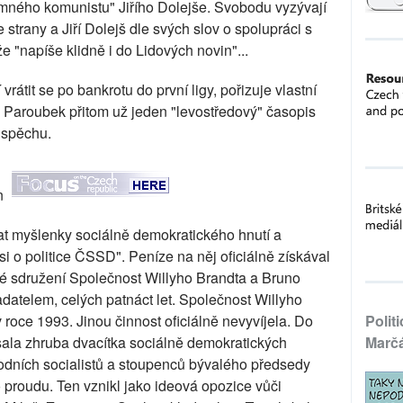
mného komunistu" Jiřího Dolejše. Svobodu vyzývají
 strany a Jiří Dolejš dle svých slov o spolupráci s
 "napíše klidně i do Lidových novin"...
 vrátit se po bankrotu do první ligy, pořizuje vlastní
.. Paroubek přitom už jeden "levostředový" časopis
úspěchu.
in
at myšlenky sociálně demokratického hnutí a
i o politice ČSSD". Peníze na něj oficiálně získával
é sdružení Společnost Willyho Brandta a Bruno
datelem, celých patnáct let. Společnost Willyho
roce 1993. Jinou činnost oficiálně nevyvíjela. Do
Polit
 psala zhruba dvacítka sociálně demokratických
Marč
rodních socialistů a stoupenců bývalého předsedy
roudu. Ten vznikl jako ideová opozice vůči