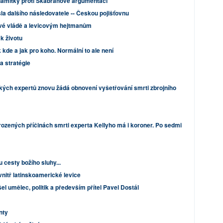
námitky proti Škabrahově argumentaci
a dalšího následovatele -- Českou pojišťovnu
vé vládě a levicovým hejtmanům
k životu
 kde a jak pro koho. Normální to ale není
 stratégie
kých expertů znovu žádá obnovení vyšetřování smrti zbrojního
rozených příčinách smrti experta Kellyho má i koroner. Po sedmi
!
 cesty božího sluhy...
nitř latinskoamerické levice
šel umělec, politik a především přítel Pavel Dostál
nty