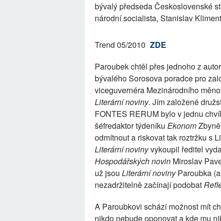
bývalý předseda Československé stran
národní socialista, Stanislav Klime
Trend 05/2010
ZDE
Paroubek chtěl přes jednoho z auto
bývalého Sorosova poradce pro zalo
viceguvernéra Mezinárodního měnové
Literární noviny
. Jím založené družst
FONTES RERUM bylo v jednu chvíli
šéfredaktor týdeníku
Ekonom
Zbyněk
odmítnout a riskovat tak roztržku 
Literární noviny
vykoupil ředitel vyd
Hospodářských novin
Miroslav Pave
už jsou
Literární noviny
Paroubka (al
nezadržitelně začínají podobat
Refl
A Paroubkovi schází možnost mít ch
nikdo nebude oponovat a kde mu ni