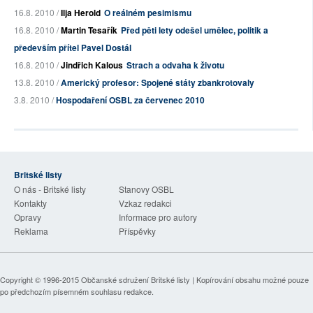
16.8. 2010 /
Ilja Herold
O reálném pesimismu
16.8. 2010 /
Martin Tesařík
Před pěti lety odešel umělec, politik a
především přítel Pavel Dostál
16.8. 2010 /
Jindřich Kalous
Strach a odvaha k životu
13.8. 2010 /
Americký profesor: Spojené státy zbankrotovaly
3.8. 2010 /
Hospodaření OSBL za červenec 2010
Britské listy
O nás - Britské listy
Stanovy OSBL
Kontakty
Vzkaz redakci
Opravy
Informace pro autory
Reklama
Příspěvky
Copyright © 1996-2015
Občanské sdružení Britské listy
| Kopírování obsahu možné pouze
po předchozím písemném souhlasu redakce.