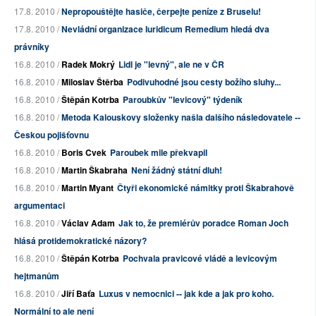
17.8. 2010 /
Nepropouštějte hasiče, čerpejte peníze z Bruselu!
17.8. 2010 /
Nevládní organizace Iuridicum Remedium hledá dva
právníky
16.8. 2010 /
Radek Mokrý
Lidl je "levný", ale ne v ČR
16.8. 2010 /
Miloslav Štěrba
Podivuhodné jsou cesty božího sluhy...
16.8. 2010 /
Štěpán Kotrba
Paroubkův "levicový" týdeník
16.8. 2010 /
Metoda Kalouskovy složenky našla dalšího následovatele --
Českou pojišťovnu
16.8. 2010 /
Boris Cvek
Paroubek mile překvapil
16.8. 2010 /
Martin Škabraha
Není žádný státní dluh!
16.8. 2010 /
Martin Myant
Čtyři ekonomické námitky proti Škabrahově
argumentaci
16.8. 2010 /
Václav Adam
Jak to, že premiérův poradce Roman Joch
hlásá protidemokratické názory?
16.8. 2010 /
Štěpán Kotrba
Pochvala pravicové vládě a levicovým
hejtmanům
16.8. 2010 /
Jiří Baťa
Luxus v nemocnici -- jak kde a jak pro koho.
Normální to ale není