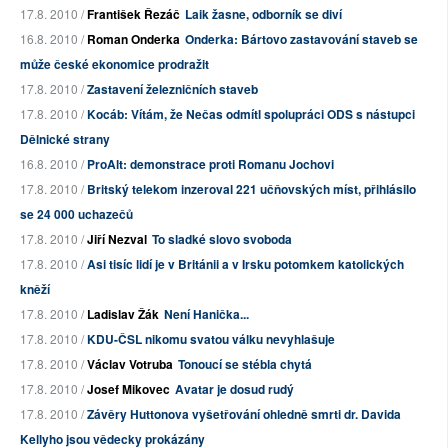
17.8. 2010 /
František Řezáč
Laik žasne, odborník se diví
16.8. 2010 /
Roman Onderka
Onderka: Bártovo zastavování staveb se
může české ekonomice prodražit
17.8. 2010 /
Zastavení železničních staveb
17.8. 2010 /
Kocáb: Vítám, že Nečas odmítl spolupráci ODS s nástupci
Dělnické strany
16.8. 2010 /
ProAlt: demonstrace proti Romanu Jochovi
17.8. 2010 /
Britský telekom inzeroval 221 učňovských míst, přihlásilo
se 24 000 uchazečů
17.8. 2010 /
Jiří Nezval
To sladké slovo svoboda
17.8. 2010 /
Asi tisíc lidí je v Británii a v Irsku potomkem katolických
kněží
17.8. 2010 /
Ladislav Žák
Není Hanička...
17.8. 2010 /
KDU-ČSL nikomu svatou válku nevyhlašuje
17.8. 2010 /
Václav Votruba
Tonoucí se stébla chytá
17.8. 2010 /
Josef Mikovec
Avatar je dosud rudý
17.8. 2010 /
Závěry Huttonova vyšetřování ohledně smrti dr. Davida
Kellyho jsou vědecky prokázány