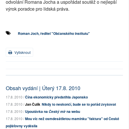
odvolání Romana Jocha a uspořádat soutěž o nejlepší
výrok poradce pro lidská práva.
Roman Joch, ředitel "Občanského institutu"
Vytisknout
Obsah vydání | Úterý 17.8. 2010
17.8. 2010 /
Čína ekonomicky předstihla Japonsko
17.8. 2010 /
Jan Čulík
Nikdy to neskončí, bude se to pořád zvyšovat
17.8. 2010 /
Upoutávka na
na webu
Český mír
17.8. 2010 /
Mou víc než osmdesátiletou maminku "faktura" od České
pojišťovny vyděsila