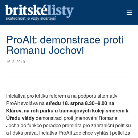
AKTUÁLNÍ VYDÁNÍ
ProAlt: demonstrace proti
Romanu Jochovi
ARCHIV
TÉMATA
16. 8. 2010
AUTOŘI
PŘÍSPĚVKY NA PROVOZ
Iniciativa pro kritiku reforem a na podporu alternativ
ProAlt svolává na
středu 18. srpna 8.30--9.00 na
Klárov, na roh parku u tramvajových kolejí směrem k
Úřadu vlády
demonstraci proti jmenování Romana
Jocha do funkce poradce premiéra pro zahraniční politiku
a lidská práva. Inciativa ProAlt zde chce vyhlásit petici za