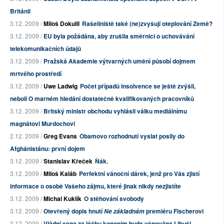
Británii
3.12. 2009 /
Miloš Dokulil
Rašeliniště také (ne)zvyšují oteplování Země?
3.12. 2009 /
EU byla požádána, aby zrušila směrnici o uchovávání
telekomunikačních údajů
3.12. 2009 /
Pražská Akademie výtvarných umění působí dojmem
mrtvého prostředí
3.12. 2009 /
Uwe Ladwig
Počet případů insolvence se ještě zvýšil,
neboli O marném hledání dostatečně kvalifikovaných pracovníků
3.12. 2009 /
Britský ministr obchodu vyhlásil válku mediálnímu
magnátovi Murdochovi
2.12. 2009 /
Greg Evans
Obamovo rozhodnutí vyslat posily do
Afghánistánu: první dojem
3.12. 2009 /
Stanislav Křeček
Ňák.
3.12. 2009 /
Miloš Kaláb
Perfektní vánoční dárek, jenž pro Vás zjistí
informace o osobě Vašeho zájmu, které jinak nikdy nezjistíte
3.12. 2009 /
Michal Kuklík
O stěhování svobody
3.12. 2009 /
Otevřený dopis hnutí
premiéru Fischerovi
Ne základnám
3.12. 2009 /
Vládní cena za léčbu konopím bude věnována Libuši