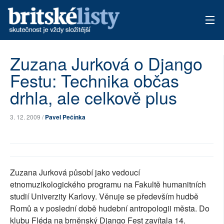
AKTUÁLNÍ VYDÁNÍ
Zuzana Jurková o Django
Festu: Technika občas
ARCHIV
drhla, ale celkově plus
TÉMATA
3. 12. 2009 /
Pavel Pečínka
AUTOŘI
PŘÍSPĚVKY NA PROVOZ
Zuzana Jurková působí jako vedoucí
etnomuzikologického programu na Fakultě humanitních
studií Univerzity Karlovy. Věnuje se především hudbě
Romů a v poslední době hudební antropologii města. Do
klubu Fléda na brněnský Django Fest zavítala 14.