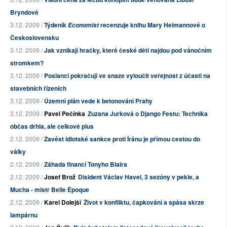
Bryndové
3.12. 2009 /
Týdeník
recenzuje knihu Mary Heimannové o
Economist
Československu
3.12. 2009 /
Jak vznikají hračky, které české děti najdou pod vánočním
stromkem?
3.12. 2009 /
Poslanci pokračují ve snaze vyloučit veřejnost z účasti na
stavebních řízeních
3.12. 2009 /
Územní plán vede k betonování Prahy
3.12. 2009 /
Pavel Pečínka
Zuzana Jurková o Django Festu: Technika
občas drhla, ale celkově plus
2.12. 2009 /
Zavést idiotské sankce proti Íránu je přímou cestou do
války
2.12. 2009 /
Záhada financí Tonyho Blaira
2.12. 2009 /
Josef Brož
Disident Václav Havel, 3 sezóny v pekle, a
Mucha - mistr Belle Époque
2.12. 2009 /
Karel Dolejší
Život v konfliktu, čapkování a spása skrze
lampárnu