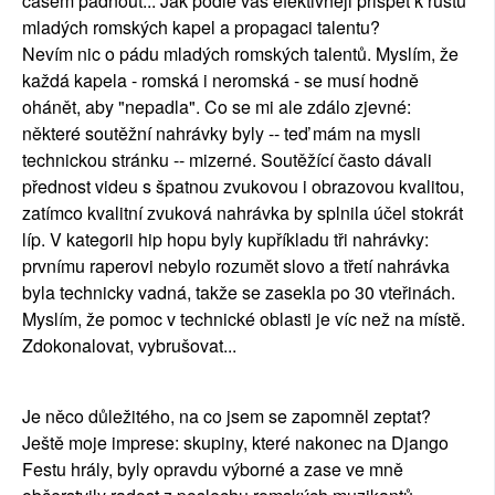
časem padnout... Jak podle vás efektivněji přispět k růstu
mladých romských kapel a propagaci talentu?
Nevím nic o pádu mladých romských talentů. Myslím, že
každá kapela - romská i neromská - se musí hodně
ohánět, aby "nepadla". Co se mi ale zdálo zjevné:
některé soutěžní nahrávky byly -- teď mám na mysli
technickou stránku -- mizerné. Soutěžící často dávali
přednost videu s špatnou zvukovou i obrazovou kvalitou,
zatímco kvalitní zvuková nahrávka by splnila účel stokrát
líp. V kategorii hip hopu byly kupříkladu tři nahrávky:
prvnímu raperovi nebylo rozumět slovo a třetí nahrávka
byla technicky vadná, takže se zasekla po 30 vteřinách.
Myslím, že pomoc v technické oblasti je víc než na místě.
Zdokonalovat, vybrušovat...
Je něco důležitého, na co jsem se zapomněl zeptat?
Ještě moje imprese: skupiny, které nakonec na Django
Festu hrály, byly opravdu výborné a zase ve mně