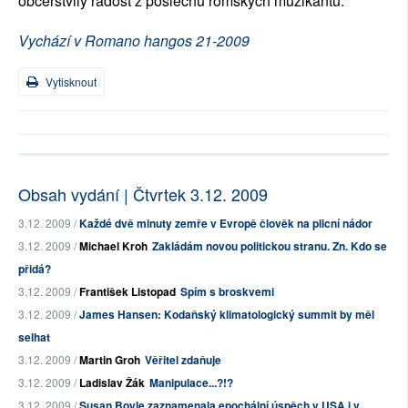
občerstvily radost z poslechu romských muzikantů.
Vychází v Romano hangos 21-2009
Vytisknout
Obsah vydání | Čtvrtek 3.12. 2009
3.12. 2009 /
Každé dvě minuty zemře v Evropě člověk na plicní nádor
3.12. 2009 /
Michael Kroh
Zakládám novou politickou stranu. Zn. Kdo se
přidá?
3.12. 2009 /
František Listopad
Spím s broskvemi
3.12. 2009 /
James Hansen: Kodaňský klimatologický summit by měl
selhat
3.12. 2009 /
Martin Groh
Věřitel zdaňuje
3.12. 2009 /
Ladislav Žák
Manipulace...?!?
3.12. 2009 /
Susan Boyle zaznamenala epochální úspěch v USA i v