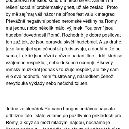
podporovat romskou kulturu a nebo se víc zaměřit na
řešení sociální problematiky ghett, už ale zeslábl. Proto
by mě zajímaj váš názor na přínos festivalu k integraci.
Převážně negativní pohled neromské většiny na Romy
má jednu, nebo několik málo, výjimek. Tou první jsou
hudební dovednosti Romů. Rozhodně je dobré posilovat
ten zážitek, že jsou opravdu skvělí hudebníci. A za druhé:
jako fungující společnost si představuju, a doufám, že ne
sama, tu, kde jsou různí a různě nadaní lidé. Lidé, kteří se
vzájemně respektují, nebo dokonce oceňují. Šikovný
romský muzikant jednak vzbuzuje respekt, ale taky sám
ví o své hodnotě. Není frustrovaný, následkem čehož
nevytlouká výklady nebo nečichá toluen.
Jedna ze čtenářek Romano hangos nedávno napsala
přibližně toto - stále voláme po pozitivních příkladech pro
Romy, a když se mezi mladými najdou, necháme je