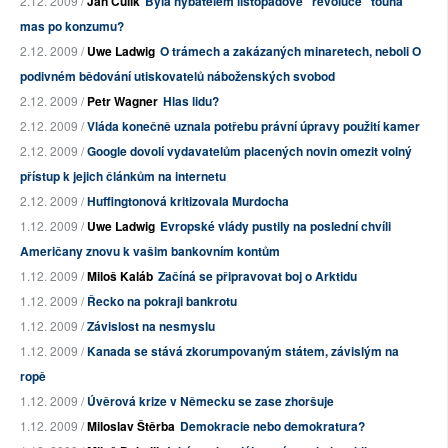
2.12. 2009 /
Jan Čulík
Byla hybatelem listopadové "revoluce" touha
mas po konzumu?
2.12. 2009 /
Uwe Ladwig
O trámech a zakázaných minaretech, neboli O
podivném bědování utiskovatelů náboženských svobod
2.12. 2009 /
Petr Wagner
Hlas lidu?
2.12. 2009 /
Vláda konečně uznala potřebu právní úpravy použití kamer
2.12. 2009 /
Google dovolí vydavatelům placených novin omezit volný
přístup k jejich článkům na internetu
2.12. 2009 /
Huffingtonová kritizovala Murdocha
1.12. 2009 /
Uwe Ladwig
Evropské vlády pustily na poslední chvíli
Američany znovu k vašim bankovním kontům
1.12. 2009 /
Miloš Kaláb
Začíná se připravovat boj o Arktidu
1.12. 2009 /
Řecko na pokraji bankrotu
1.12. 2009 /
Závislost na nesmyslu
1.12. 2009 /
Kanada se stává zkorumpovaným státem, závislým na
ropě
1.12. 2009 /
Úvěrová krize v Německu se zase zhoršuje
1.12. 2009 /
Miloslav Štěrba
Demokracie nebo demokratura?