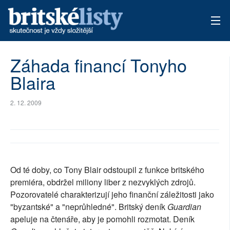
AKTUÁLNÍ VYDÁNÍ
Záhada financí Tonyho
Blaira
ARCHIV
TÉMATA
2. 12. 2009
AUTOŘI
PŘÍSPĚVKY NA PROVOZ
Od té doby, co Tony Blair odstoupil z funkce britského
premiéra, obdržel miliony liber z nezvyklých zdrojů.
Pozorovatelé charakterizují jeho finanční záležitosti jako
"byzantské" a "neprůhledné". Britský deník
Guardian
apeluje na čtenáře, aby je pomohli rozmotat. Deník