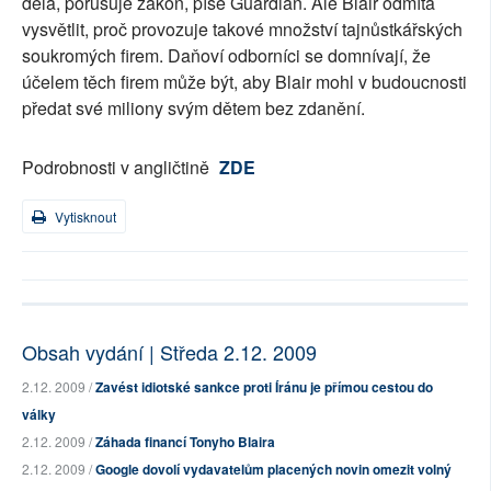
dělá, porušuje zákon, píše Guardian. Ale Blair odmítá
vysvětlit, proč provozuje takové množství tajnůstkářských
soukromých firem. Daňoví odborníci se domnívají, že
účelem těch firem může být, aby Blair mohl v budoucnosti
předat své miliony svým dětem bez zdanění.
Podrobnosti v angličtině
ZDE
Vytisknout
Obsah vydání | Středa 2.12. 2009
2.12. 2009 /
Zavést idiotské sankce proti Íránu je přímou cestou do
války
2.12. 2009 /
Záhada financí Tonyho Blaira
2.12. 2009 /
Google dovolí vydavatelům placených novin omezit volný