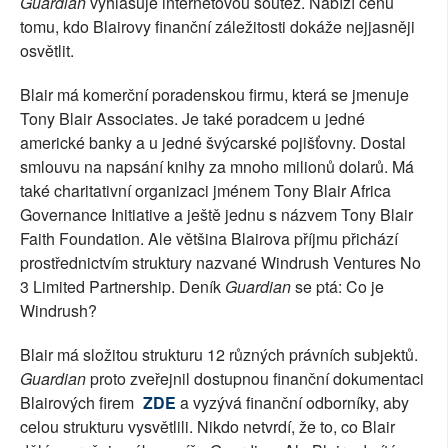
Guardian
vyhlašuje internetovou soutěž. Nabízí cenu
tomu, kdo Blairovy finanční záležitosti dokáže nejjasněji
osvětlit.
Blair má komerční poradenskou firmu, která se jmenuje
Tony Blair Associates. Je také poradcem u jedné
americké banky a u jedné švýcarské pojišťovny. Dostal
smlouvu na napsání knihy za mnoho milionů dolarů. Má
také charitativní organizaci jménem Tony Blair Africa
Governance Initiative a ještě jednu s názvem Tony Blair
Faith Foundation. Ale většina Blairova příjmu přichází
prostřednictvím struktury nazvané Windrush Ventures No
3 Limited Partnership. Deník
Guardian
se ptá: Co je
Windrush?
Blair má složitou strukturu 12 různých právních subjektů.
Guardian
proto zveřejnil dostupnou finanční dokumentaci
Blairových firem
ZDE
a vyzývá finanční odborníky, aby
celou strukturu vysvětlili. Nikdo netvrdí, že to, co Blair