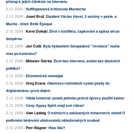
přístup k jejich článkům na internetu
2.12. 2009 /
Huffingtonová kritizovala Murdocha
2.12. 2009 /
Josef Brož
Disident Václav Havel, 3 sezóny v pekle, a
Mucha - mistr Belle Époque
2.12. 2009 /
Karel Dolejší
Život v konfliktu, čapkování a spása skrze
lampárnu
2.12. 2009 /
Jan Čulík
Byla hybatelem listopadové "revoluce" touha
mas po konzumu?
2.12. 2009 /
Miloslav Štěrba
Život bez internetu, anebo bez dnešních
politiků?
2.12. 2009 /
Ekonomická nostalgie
2.12. 2009 /
Greg Evans
Obamovo rozhodnutí vyslat posily do
Afghánistánu: první dojem
2.12. 2009 /
Vláda konečně uznala potřebu právní úpravy použití kamer
2.12. 2009 /
Ceny Gypsy Spirit znají své vítěze!
2.12. 2009 /
Uwe Ladwig
O trámech a zakázaných minaretech, neboli O
podivném bědování utiskovatelů náboženských svobod
2.12. 2009 /
Petr Wagner
Hlas lidu?