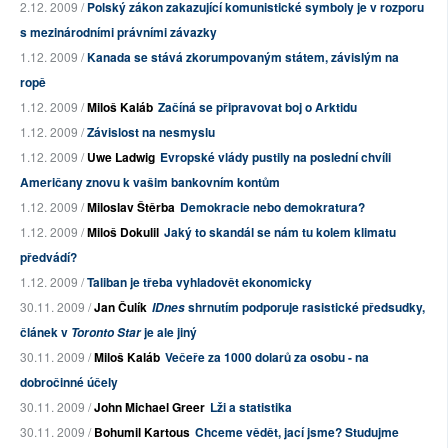
2.12. 2009 /
Polský zákon zakazující komunistické symboly je v rozporu
s mezinárodními právními závazky
1.12. 2009 /
Kanada se stává zkorumpovaným státem, závislým na
ropě
1.12. 2009 /
Miloš Kaláb
Začíná se připravovat boj o Arktidu
1.12. 2009 /
Závislost na nesmyslu
1.12. 2009 /
Uwe Ladwig
Evropské vlády pustily na poslední chvíli
Američany znovu k vašim bankovním kontům
1.12. 2009 /
Miloslav Štěrba
Demokracie nebo demokratura?
1.12. 2009 /
Miloš Dokulil
Jaký to skandál se nám tu kolem klimatu
předvádí?
1.12. 2009 /
Taliban je třeba vyhladovět ekonomicky
30.11. 2009 /
Jan Čulík
shrnutím podporuje rasistické předsudky,
IDnes
článek v
je ale jiný
Toronto Star
30.11. 2009 /
Miloš Kaláb
Večeře za 1000 dolarů za osobu - na
dobročinné účely
30.11. 2009 /
John Michael Greer
Lži a statistika
30.11. 2009 /
Bohumil Kartous
Chceme vědět, jací jsme? Studujme