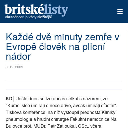
AKTUÁLNÍ VYDÁNÍ
Každé dvě minuty zemře v
Evropě člověk na plicní
ARCHIV
nádor
TÉMATA
3. 12. 2009
AUTOŘI
PŘÍSPĚVKY NA PROVOZ
KD│
Ještě dnes se lze občas setkat s názorem, že
"Kuřáci sice umírají o něco dříve, avšak umírají šťastní".
Tisková konference, na níž vystoupil přednosta Kliniky
pneumologie a hrudní chirurgie Fakultní nemocnice Na
Bulovce prof. MUDr. Petr Zatloukal, CSc., včera