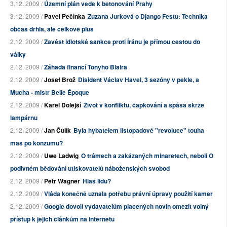
3.12. 2009 /
Územní plán vede k betonování Prahy
3.12. 2009 /
Pavel Pečínka
Zuzana Jurková o Django Festu: Technika
občas drhla, ale celkově plus
2.12. 2009 /
Zavést idiotské sankce proti Íránu je přímou cestou do
války
2.12. 2009 /
Záhada financí Tonyho Blaira
2.12. 2009 /
Josef Brož
Disident Václav Havel, 3 sezóny v pekle, a
Mucha - mistr Belle Époque
2.12. 2009 /
Karel Dolejší
Život v konfliktu, čapkování a spása skrze
lampárnu
2.12. 2009 /
Jan Čulík
Byla hybatelem listopadové "revoluce" touha
mas po konzumu?
2.12. 2009 /
Uwe Ladwig
O trámech a zakázaných minaretech, neboli O
podivném bědování utiskovatelů náboženských svobod
2.12. 2009 /
Petr Wagner
Hlas lidu?
2.12. 2009 /
Vláda konečně uznala potřebu právní úpravy použití kamer
2.12. 2009 /
Google dovolí vydavatelům placených novin omezit volný
přístup k jejich článkům na internetu