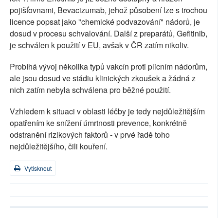
pojišťovnami, Bevacizumab, jehož působení lze s trochou
licence popsat jako "chemické podvazování" nádorů, je
dosud v procesu schvalování. Další z preparátů, Gefitinib,
je schválen k použití v EU, avšak v ČR zatím nikoliv.
Probíhá vývoj několika typů vakcín proti plicním nádorům,
ale jsou dosud ve stádiu klinických zkoušek a žádná z
nich zatím nebyla schválena pro běžné použití.
Vzhledem k situaci v oblasti léčby je tedy nejdůležitějším
opatřením ke snížení úmrtnosti prevence, konkrétně
odstranění rizikových faktorů - v prvé řadě toho
nejdůležitějšího, čili kouření.
Vytisknout