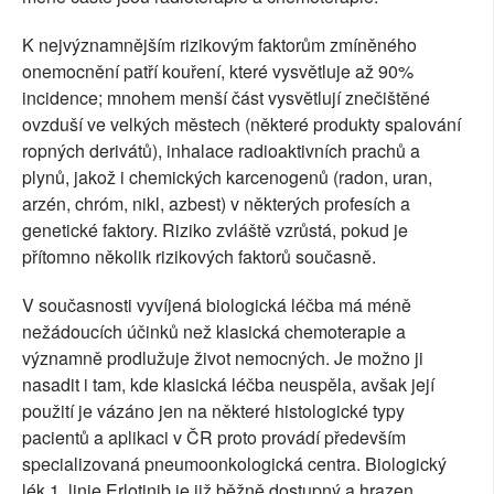
K nejvýznamnějším rizikovým faktorům zmíněného
onemocnění patří kouření, které vysvětluje až 90%
incidence; mnohem menší část vysvětlují znečištěné
ovzduší ve velkých městech (některé produkty spalování
ropných derivátů), inhalace radioaktivních prachů a
plynů, jakož i chemických karcenogenů (radon, uran,
arzén, chróm, nikl, azbest) v některých profesích a
genetické faktory. Riziko zvláště vzrůstá, pokud je
přítomno několik rizikových faktorů současně.
V současnosti vyvíjená biologická léčba má méně
nežádoucích účinků než klasická chemoterapie a
významně prodlužuje život nemocných. Je možno ji
nasadit i tam, kde klasická léčba neuspěla, avšak její
použití je vázáno jen na některé histologické typy
pacientů a aplikaci v ČR proto provádí především
specializovaná pneumoonkologická centra. Biologický
lék 1. linie Erlotinib je již běžně dostupný a hrazen