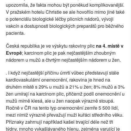
upozornila, že fakta mohou být poněkud komplikovanější.
V pražském hotelu Christie se ale hovořilo mimo jiné také
o potenciálu biologické léčby plicních nádorů, vývoji
vakcín a dostupnosti biologických preparátů pro běžného
pacienta.
Česká republika je ve výskytu rakoviny plic
na 4. místě v
Evropě
; karcinom plic je pak nejčastějším zhoubným
nádorem u mužů a čtvrtým nejčastějším nádorem u žen.
. I když nejčastější příčinu úmrtí vůbec představují stále
kardiovaskulární onemocnění, rakovina je hned na
druhém místě s 29% u mužů a 21% u žen; 8% mužů a 3%
žen umírají na karcinom plic, přičemž podíl onemocnění u
mužů mírně klesá, ale u žen naopak výrazně stoupá.
Ročně v ČR na tento typ onemocnění zemře 5 500 lidí,
mezi nimiž výrazně převažují muži kuřáci středního věku.
Příznaky zahrnují například kašel trvající déle než tři
týdny, mnoho vykašlávaného hlenu, zejména varující je