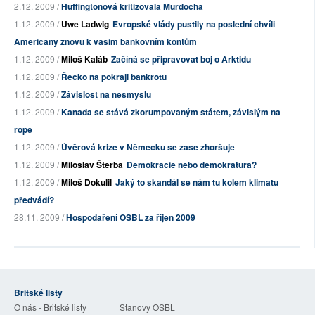
2.12. 2009 /
Huffingtonová kritizovala Murdocha
1.12. 2009 /
Uwe Ladwig
Evropské vlády pustily na poslední chvíli
Američany znovu k vašim bankovním kontům
1.12. 2009 /
Miloš Kaláb
Začíná se připravovat boj o Arktidu
1.12. 2009 /
Řecko na pokraji bankrotu
1.12. 2009 /
Závislost na nesmyslu
1.12. 2009 /
Kanada se stává zkorumpovaným státem, závislým na
ropě
1.12. 2009 /
Úvěrová krize v Německu se zase zhoršuje
1.12. 2009 /
Miloslav Štěrba
Demokracie nebo demokratura?
1.12. 2009 /
Miloš Dokulil
Jaký to skandál se nám tu kolem klimatu
předvádí?
28.11. 2009 /
Hospodaření OSBL za říjen 2009
Britské listy
O nás - Britské listy
Stanovy OSBL