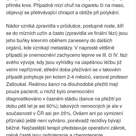
příměs krve. Případně mizí chuť na cigaretu či na maso,
objevují se přetrvávající chrapot a obtíže při polykání.
Nádor vzniká zpravidla v průdušce, postupně roste, šíří
se do mízních uzlin a často (zpravidla ve finální fázi) jsou
jeho buňky krevním oběhem zaneseny do dalších
orgánů, kde vznikají metastázy. V naprosté většině
případů je onemocnění zachyceno teprve ve III. či IV. fázi
svého vývoje, kdy jsou vyhlídky na úspěšnou léčbu již
velmi nepříznivé; střední doba přežívání se v takovém
případě pohybuje jen kolem 2-4 měsíců, varoval profesor
Zatloukal. Reálnou šanci na dlouhodobé přežití mají
pouze pacienti, u nichž bylo onemocnění
diagnostikováno v časném stádiu (šance na přežití po
dobu pěti let je asi 60%); takových nemocných je ale v
současnosti v ČR asi jen 25%. Ovšem ani po vymizení
příznaků ještě není vyhráno, poněvadž recidivy bývají
běžné. Nejčastější terapii představuje operativní zákrok,
méně časté jsou radioterapie a chemoterapie.