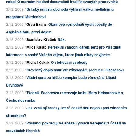
neboli O marném hledání dostatečně kvalifikovaných pracovníků
3.12. 2009 /
Britský ministr obchodu vyhlásil válku mediálnímu
magnátovi Murdochovi
2.12. 2009 /
Greg Evans
Obamovo rozhodnutí vyslat posily do
Afghánistánu: první dojem
3.12. 2009 /
Stanislav Křeček
Ňák.
3.12. 2009 /
Miloš Kaláb
Perfektní vánoční dárek, jenž pro Vás zjistí
informace o osobě Vašeho zájmu, které jinak nikdy nezjistíte
3.12. 2009 /
Michal Kuklík
O stěhování svobody
3.12. 2009 /
Otevřený dopis hnutí
premiéru Fischerovi
Ne základnám
3.12. 2009 /
Vládní cena za léčbu konopím bude věnována Libuši
Bryndové
3.12. 2009 /
Týdeník
recenzuje knihu Mary Heimannové o
Economist
Československu
3.12. 2009 /
Jak vznikají hračky, které české děti najdou pod vánočním
stromkem?
3.12. 2009 /
Poslanci pokračují ve snaze vyloučit veřejnost z účasti na
stavebních řízeních