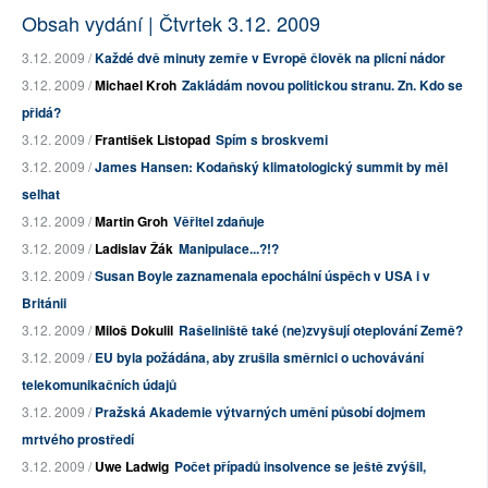
Obsah vydání | Čtvrtek 3.12. 2009
3.12. 2009 /
Každé dvě minuty zemře v Evropě člověk na plicní nádor
3.12. 2009 /
Michael Kroh
Zakládám novou politickou stranu. Zn. Kdo se
přidá?
3.12. 2009 /
František Listopad
Spím s broskvemi
3.12. 2009 /
James Hansen: Kodaňský klimatologický summit by měl
selhat
3.12. 2009 /
Martin Groh
Věřitel zdaňuje
3.12. 2009 /
Ladislav Žák
Manipulace...?!?
3.12. 2009 /
Susan Boyle zaznamenala epochální úspěch v USA i v
Británii
3.12. 2009 /
Miloš Dokulil
Rašeliniště také (ne)zvyšují oteplování Země?
3.12. 2009 /
EU byla požádána, aby zrušila směrnici o uchovávání
telekomunikačních údajů
3.12. 2009 /
Pražská Akademie výtvarných umění působí dojmem
mrtvého prostředí
3.12. 2009 /
Uwe Ladwig
Počet případů insolvence se ještě zvýšil,