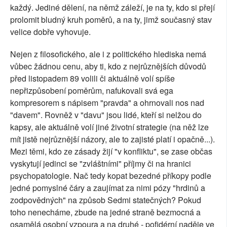
každý. Jediné dělení, na němž záleží, je na ty, kdo si přejí
prolomit bludný kruh poměrů, a na ty, jimž současný stav
velice dobře vyhovuje.
Nejen z filosofického, ale i z politického hlediska nemá
vůbec žádnou cenu, aby ti, kdo z nejrůznějších důvodů
před listopadem 89 volili či aktuálně volí spíše
nepřizpůsobení poměrům, nafukovali svá ega
kompresorem s nápisem "pravda" a ohrnovali nos nad
"davem". Rovněž v "davu" jsou lidé, kteří si nelžou do
kapsy, ale aktuálně volí jiné životní strategie (na něž lze
mít jistě nejrůznější názory, ale to zajisté platí i opačně...).
Mezi těmi, kdo ze zásady žijí "v konfliktu", se zase občas
vyskytují jedinci se "zvláštními" příjmy či na hranici
psychopatologie. Nač tedy kopat bezedné příkopy podle
jedné pomyslné čáry a zaujímat za nimi pózy "hrdinů a
zodpovědných" na způsob Sedmi statečných? Pokud
toho nenecháme, zbude na jedné straně bezmocná a
osamělá osobní vzpoura a na druhé - pofidérní naděje ve