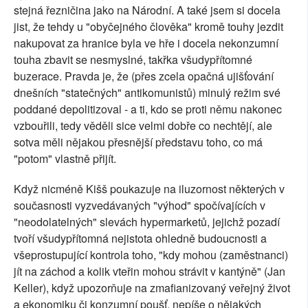
stejná řezničina jako na Národní. A také jsem si docela
jist, že tehdy u "obyčejného člověka" kromě touhy jezdit
nakupovat za hranice byla ve hře i docela nekonzumní
touha zbavit se nesmyslné, takřka všudypřítomné
buzerace. Pravda je, že (přes zcela opačná ujišťování
dnešních "statečných" antikomunistů) minulý režim své
poddané depolitizoval - a ti, kdo se proti němu nakonec
vzbouřili, tedy věděli sice velmi dobře co nechtějí, ale
sotva měli nějakou přesnější představu toho, co má
"potom" vlastně přijít.
Když nicméně Kišš poukazuje na iluzornost některých v
současnosti vyzvedávaných "výhod" spočívajících v
"neodolatelných" slevách hypermarketů, jejichž pozadí
tvoří všudypřítomná nejistota ohledně budoucnosti a
všeprostupující kontrola toho, "kdy mohou (zaměstnanci)
jít na záchod a kolik vteřin mohou strávit v kantýně" (Jan
Keller), když upozorňuje na zmafianizovaný veřejný život
a ekonomiku či konzumní poušť, nepíše o nějakých