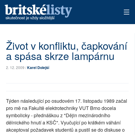
AKTUÁLNÍ VYDÁNÍ
Život v konfliktu, čapkování
ARCHIV
a spása skrze lampárnu
TÉMATA
2. 12. 2009 /
Karel Dolejší
AUTOŘI
PŘÍSPĚVKY NA PROVOZ
Týden následující po osudovém 17. listopadu 1989 začal
pro mě na Fakultě elektrotechniky VUT Brno docela
symbolicky - přednáškou z "Dějin mezinárodního
dělnického hnutí a KSČ". Vyučující po krátkém váhání
akceptoval požadavek studentů a pustil se do diskuse o