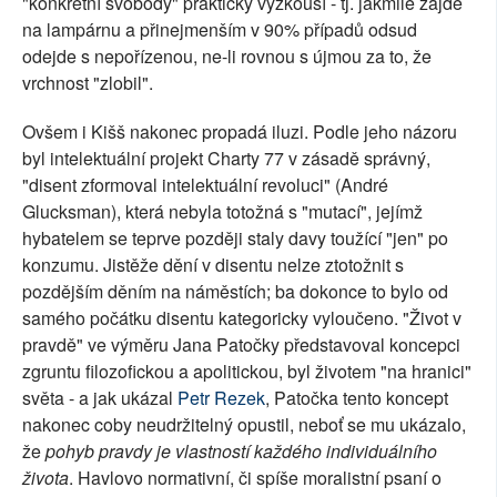
"konkrétní svobody" prakticky vyzkouší - tj. jakmile zajde
na lampárnu a přinejmenším v 90% případů odsud
odejde s nepořízenou, ne-li rovnou s újmou za to, že
vrchnost "zlobil".
Ovšem i Kišš nakonec propadá iluzi. Podle jeho názoru
byl intelektuální projekt Charty 77 v zásadě správný,
"disent zformoval intelektuální revoluci" (André
Glucksman), která nebyla totožná s "mutací", jejímž
hybatelem se teprve později staly davy toužící "jen" po
konzumu. Jistěže dění v disentu nelze ztotožnit s
pozdějším děním na náměstích; ba dokonce to bylo od
samého počátku disentu kategoricky vyloučeno. "Život v
pravdě" ve výměru Jana Patočky představoval koncepci
zgruntu filozofickou a apolitickou, byl životem "na hranici"
světa - a jak ukázal
Petr Rezek
, Patočka tento koncept
nakonec coby neudržitelný opustil, neboť se mu ukázalo,
že
pohyb pravdy je vlastností každého individuálního
života
. Havlovo normativní, či spíše moralistní psaní o