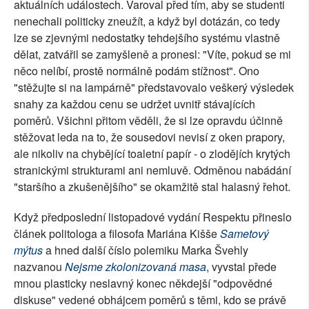
aktuálních událostech. Varoval před tím, aby se studenti
nenechali politicky zneužít, a když byl dotázán, co tedy
lze se zjevnými nedostatky tehdejšího systému vlastně
dělat, zatvářil se zamyšleně a pronesl: "Víte, pokud se mi
něco nelíbí, prostě normálně podám stížnost". Ono
"stěžujte si na lampárně" představovalo veškerý výsledek
snahy za každou cenu se udržet uvnitř stávajících
poměrů. Všichni přitom věděli, že si lze opravdu účinně
stěžovat leda na to, že sousedovi nevisí z oken prapory,
ale nikoliv na chybějící toaletní papír - o zlodějích krytých
stranickými strukturami ani nemluvě. Odměnou nabádání
"staršího a zkušenějšího" se okamžitě stal halasný řehot.
Když předposlední listopadové vydání Respektu přineslo
článek politologa a filosofa Mariána Kišše
Sametový
mýtus
a hned další číslo polemiku Marka Švehly
nazvanou
Nejsme zkolonizovaná masa
, vyvstal přede
mnou plasticky neslavný konec někdejší "odpovědné
diskuse" vedené obhájcem poměrů s těmi, kdo se právě