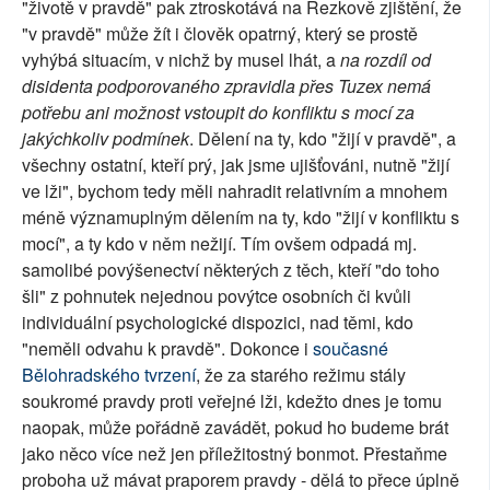
"životě v pravdě" pak ztroskotává na Rezkově zjištění, že
"v pravdě" může žít i člověk opatrný, který se prostě
vyhýbá situacím, v nichž by musel lhát, a
na rozdíl od
disidenta podporovaného zpravidla přes Tuzex nemá
potřebu ani možnost vstoupit do konfliktu s mocí za
jakýchkoliv podmínek
. Dělení na ty, kdo "žijí v pravdě", a
všechny ostatní, kteří prý, jak jsme ujišťováni, nutně "žijí
ve lži", bychom tedy měli nahradit relativním a mnohem
méně významuplným dělením na ty, kdo "žijí v konfliktu s
mocí", a ty kdo v něm nežijí. Tím ovšem odpadá mj.
samolibé povýšenectví některých z těch, kteří "do toho
šli" z pohnutek nejednou povýtce osobních či kvůli
individuální psychologické dispozici, nad těmi, kdo
"neměli odvahu k pravdě". Dokonce i
současné
Bělohradského tvrzení
, že za starého režimu stály
soukromé pravdy proti veřejné lži, kdežto dnes je tomu
naopak, může pořádně zavádět, pokud ho budeme brát
jako něco více než jen příležitostný bonmot. Přestaňme
proboha už mávat praporem pravdy - dělá to přece úplně