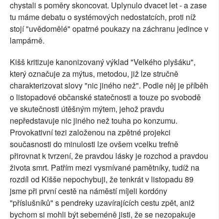
chystali s poměry skoncovat. Uplynulo dvacet let - a zase
tu máme debatu o systémových nedostatcích, proti níž
stojí "uvědomělé" opatrné poukazy na záchranu jedince v
lampárně.
Kišš kritizuje kanonizovaný výklad "Velkého plyšáku",
který označuje za mýtus, metodou, již lze stručně
charakterizovat slovy "nic jiného než". Podle něj je příběh
o listopadové občanské statečnosti a touze po svobodě
ve skutečnosti útěšným mýtem, jehož pravdu
nepředstavuje nic jiného než touha po konzumu.
Provokativní tezi založenou na zpětné projekci
současnosti do minulosti lze ovšem vcelku trefně
přirovnat k tvrzení, že pravdou lásky je rozchod a pravdou
života smrt. Patřím mezi vysmívané pamětníky, tudíž na
rozdíl od Kišše nepochybuji, že tenkrát v listopadu 89
jsme při první cestě na náměstí míjeli kordóny
"příslušníků" s pendreky uzavírajících cestu zpět, aniž
bychom si mohli být sebeméně jisti, že se nezopakuje