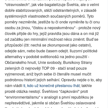
"otravnostech", jak vše bagatelizuje Švehla, ale o velmi
dobře stabilizovaných, stěží odstranitelných, v zásadě
systémových vlastnostech současných poměrů. Tyto
poměry nezměníte, jestliže tu či onde vyměníte tu či onu
osobu za jinou, "čistou a neposkvrněnou" - protože nový
člověk přijde do hry, jejíž pravidla jsou dána a on má již
od začátku jen minimální možnost něco změnit. Buď se
přizpůsobí (čti: nechá se zkorumpovat jako ostatní),
odejde sám, nebo bude časem odejit. Iluzorní politické
alternativy v podobě světlonošů na jedno použití -
Občanského hnutí, Unie svobody, Bursíkovy Strany
zelených či nejnověji TOP 09 - stačí snad pouze
vyjmenovat, aniž bych sebe či čtenáře musel mučit
podrobnou historií jejich selhání. Opravdu nejde o to, aby
nám vládli
ti, kdo už konečně přestanou lhát
; takhle
prostě otázka nestojí. Švehlovo "čapkování" proti
"environmentalismu" v analogii s první republikou je
nepřesvědčivé, jakmile si občan Švehlou oslavované