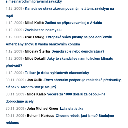
s mezinárodními právními závazky
1.12. 2009 /
Kanada se stává zkorumpovaným státem, závislým na
ropě
1.12. 2009 /
Miloš Kaláb
Začíná se připravovat boj o Arktidu
1.12. 2009 /
Závislost na nesmyslu
1.12. 2009 /
Uwe Ladwig
Evropské vlády pustily na poslední chvíli
Američany znovu k vašim bankovním kontům
1.12. 2009 /
Miloslav Štěrba
Demokracie nebo demokratura?
1.12. 2009 /
Miloš Dokulil
Jaký to skandál se nám tu kolem klimatu
předvádí?
1.12. 2009 /
Taliban je třeba vyhladovět ekonomicky
30.11. 2009 /
Jan Čulík
shrnutím podporuje rasistické předsudky,
IDnes
článek v
je ale jiný
Toronto Star
30.11. 2009 /
Miloš Kaláb
Večeře za 1000 dolarů za osobu - na
dobročinné účely
30.11. 2009 /
John Michael Greer
Lži a statistika
30.11. 2009 /
Bohumil Kartous
Chceme vědět, jací jsme? Studujme
reklamu