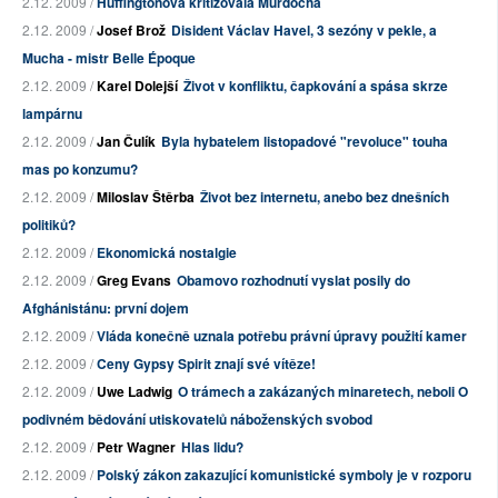
2.12. 2009 /
Huffingtonová kritizovala Murdocha
2.12. 2009 /
Josef Brož
Disident Václav Havel, 3 sezóny v pekle, a
Mucha - mistr Belle Époque
2.12. 2009 /
Karel Dolejší
Život v konfliktu, čapkování a spása skrze
lampárnu
2.12. 2009 /
Jan Čulík
Byla hybatelem listopadové "revoluce" touha
mas po konzumu?
2.12. 2009 /
Miloslav Štěrba
Život bez internetu, anebo bez dnešních
politiků?
2.12. 2009 /
Ekonomická nostalgie
2.12. 2009 /
Greg Evans
Obamovo rozhodnutí vyslat posily do
Afghánistánu: první dojem
2.12. 2009 /
Vláda konečně uznala potřebu právní úpravy použití kamer
2.12. 2009 /
Ceny Gypsy Spirit znají své vítěze!
2.12. 2009 /
Uwe Ladwig
O trámech a zakázaných minaretech, neboli O
podivném bědování utiskovatelů náboženských svobod
2.12. 2009 /
Petr Wagner
Hlas lidu?
2.12. 2009 /
Polský zákon zakazující komunistické symboly je v rozporu