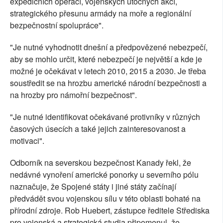
expedičních operací, vojenských útočných akcí,
strategického přesunu armády na moře a regionální
bezpečnostní spolupráce".
"Je nutné vyhodnotit dnešní a předpovězené nebezpečí,
aby se mohlo určit, které nebezpečí je největší a kde je
možné je očekávat v letech 2010, 2015 a 2030. Je třeba
soustředit se na hrozbu americké národní bezpečnosti a
na hrozby pro námořní bezpečnost".
"Je nutné identifikovat očekávané protivníky v různých
časových úsecích a také jejich zainteresovanost a
motivaci".
Odborník na severskou bezpečnost Kanady řekl, že
nedávné vynoření americké ponorky u severního pólu
naznačuje, že Spojené státy i jiné státy začínají
předvádět svou vojenskou sílu v této oblasti bohaté na
přírodní zdroje. Rob Huebert, zástupce ředitele Střediska
pro vojenská a strategická studia připomenul, že