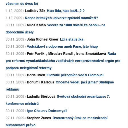
vězením do dvou let
1.12. 2009 /
Ladislav Žák
Hlas lidu, hlas boží...?!?
1.12. 2009 /
Konec britských univerzit způsobí manažeři?
30.11. 2009 /
Miloš Kaláb
Večeře za 1000 dolarů za osobu - na
dobročinné účely
30.11. 2009 /
John Michael Greer
Lži a statistika
30.11. 2009 /
Vodrážkovi s odporem aneb Pane, jste hňup
,
,
30.11. 2009 /
Petr Pavlík
Miroslav Rendl
Irena Smetáčková
Rada
pro reformu vysokoškolského vzdělávání: nereprezentativní orgán pro
podporu nelegitimní reformy
30.11. 2009 /
Boris Cvek
Filozofie přírodních věd v Olomouci
30.11. 2009 /
Bohumil Kartous
Chceme vědět, jací jsme? Studujme
reklamu
30.11. 2009 /
Ludmila Štěrbová
Světová obchodní organizace: 7.
konference ministrů
30.11. 2009 /
Igor Chaun v Dobromysli
27.11. 2009 /
Stephen Zunes
Dvoustranný útok na mezinárodní
humanitární právo