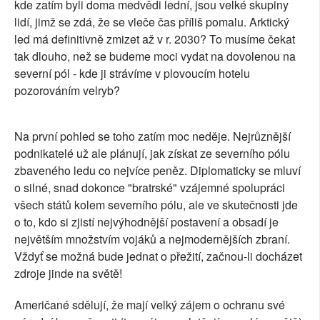
kde zatím byli doma medvědi lední, jsou velké skupiny
lidí, jimž se zdá, že se vleče čas příliš pomalu. Arktický
led má definitivně zmizet až v r. 2030? To musíme čekat
tak dlouho, než se budeme moci vydat na dovolenou na
severní pól - kde ji strávíme v plovoucím hotelu
pozorováním velryb?
Na první pohled se toho zatím moc neděje. Nejrůznější
podnikatelé už ale plánují, jak získat ze severního pólu
zbaveného ledu co nejvíce peněz. Diplomaticky se mluví
o silné, snad dokonce "bratrské" vzájemné spolupráci
všech států kolem severního pólu, ale ve skutečnosti jde
o to, kdo si zjistí nejvýhodnější postavení a obsadí je
největším množstvím vojáků a nejmodernějších zbraní.
Vždyť se možná bude jednat o přežití, začnou-li docházet
zdroje jinde na světě!
Američané sdělují, že mají velký zájem o ochranu své