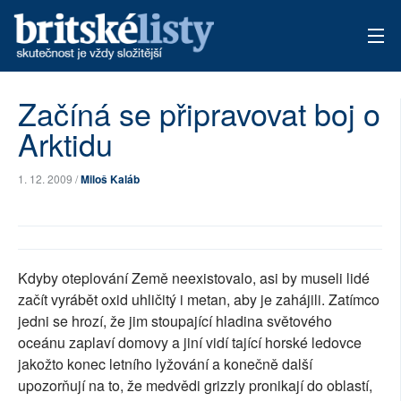
AKTUÁLNÍ VYDÁNÍ
Začíná se připravovat boj o
Arktidu
ARCHIV
TÉMATA
1. 12. 2009 /
Miloš Kaláb
AUTOŘI
PŘÍSPĚVKY NA PROVOZ
Kdyby oteplování Země neexistovalo, asi by museli lidé
začít vyrábět oxid uhličitý i metan, aby je zahájili. Zatímco
jedni se hrozí, že jim stoupající hladina světového
oceánu zaplaví domovy a jiní vidí tající horské ledovce
jakožto konec letního lyžování a konečně další
upozorňují na to, že medvědi grizzly pronikají do oblastí,