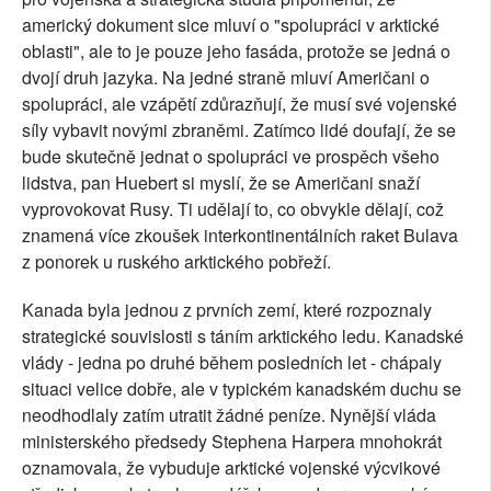
americký dokument sice mluví o "spolupráci v arktické
oblasti", ale to je pouze jeho fasáda, protože se jedná o
dvojí druh jazyka. Na jedné straně mluví Američani o
spolupráci, ale vzápětí zdůrazňují, že musí své vojenské
síly vybavit novými zbraněmi. Zatímco lidé doufají, že se
bude skutečně jednat o spolupráci ve prospěch všeho
lidstva, pan Huebert si myslí, že se Američani snaží
vyprovokovat Rusy. Ti udělají to, co obvykle dělají, což
znamená více zkoušek interkontinentálních raket Bulava
z ponorek u ruského arktického pobřeží.
Kanada byla jednou z prvních zemí, které rozpoznaly
strategické souvislosti s táním arktického ledu. Kanadské
vlády - jedna po druhé během posledních let - chápaly
situaci velice dobře, ale v typickém kanadském duchu se
neodhodlaly zatím utratit žádné peníze. Nynější vláda
ministerského předsedy Stephena Harpera mnohokrát
oznamovala, že vybuduje arktické vojenské výcvikové