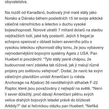
obyvatelstva.
Na rozdíl od Kanaďanů, budovaly jiné malé státy jako
Norsko a Dánsko během posledních 15 let svoje arktické
válečné námořnictvo a letectvo v duchu vysoké
bojeschopnosti. Norové utratili 7 miliard dolarů na stavbu
nejdražších lodí, jaké kdy postavili. Jejich 5 fregat je
schopno operovat v oblasti kolem severního pólu s
vysokou leteckou výkonností díky tomu, že jsou vybaveny
nejmodernějšími bojovými systémy Ageis z USA. Pan
Huebert si povzdechl: "Tyto státy jasně chápou, že
budoucnost není zdaleka tak růžová, jak ji malují různé
projevy pro světovou veřejnost". Dodal, že navíc ke svým
válečným plavidlům umístí Američani (u města
Anchorage na Aljašce) 36 neviditelných stihaček F-22
Raptor, které jsou považovány z nejlepší na světě. "Není-
li sever důležitý, proč dávají Američani pětinu svých
velice drahých bojových letadel právě do blízkosti
Arktidy?" dal si řečnickou otázku pan Huebert. "Neříká