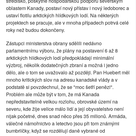
středisko, poskytne hospodářskou podporu severským
oblastem Kanady, postaví nový přístav i nový ledoborec a
ustaví flotilu arktických hlídkových lodí. Na některých
projektech se pracuje, ale v mnoha případech potrvá celé
roky než budou dokončeny.
Zástupci ministerstva obrany sdělili nedávno
parlamentnímu výboru, že plány na postavení 6 až 8
arktických hlídkových lodí předpokládají minimální
výzbroj, několik dodatečných zbraní a možná i jedno
dělo, ale o tom se uvažovalo až později. Pan Huebert měl
mnoho kritických slov na adresu kanadské vlády a v
podstatě si povzdechnul, že se "moc šetří penězi".
Problém ale může být v tom, že má Kanada
nepředstavitelně velkou rozlohu, obrovské území na
severu, kde žije velice málo lidí a její obyvatelstvo není
nijak početné, dnes snad něco přes 35 milionů. Armáda,
válečné námořnictvo a letectvo jsou při tom známými
bumbrlíčky, když se rozdělují daně vybrané od