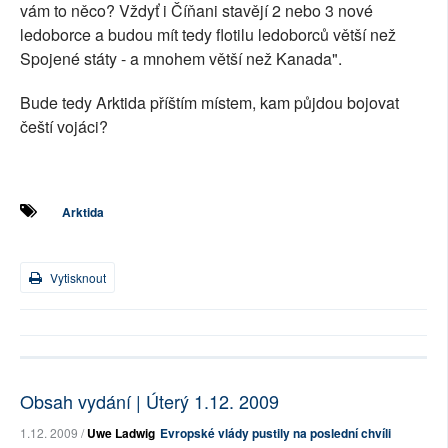
vám to něco? Vždyť i Číňani stavějí 2 nebo 3 nové
ledoborce a budou mít tedy flotilu ledoborců větší než
Spojené státy - a mnohem větší než Kanada".
Bude tedy Arktida příštím místem, kam půjdou bojovat
čeští vojáci?
Arktida
Vytisknout
Obsah vydání | Úterý 1.12. 2009
1.12. 2009 /
Uwe Ladwig
Evropské vlády pustily na poslední chvíli