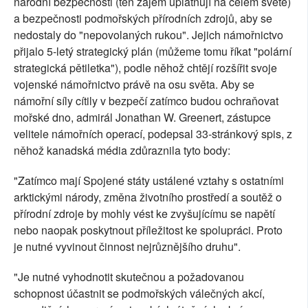
národní bezpečnosti (ten zájem uplatňují na celém světě)
a bezpečnosti podmořských přírodních zdrojů, aby se
nedostaly do "nepovolaných rukou". Jejich námořnictvo
přijalo 5-letý strategický plán (můžeme tomu říkat "polární
strategická pětiletka"), podle něhož chtějí rozšířit svoje
vojenské námořnictvo právě na osu světa. Aby se
námořní síly cítily v bezpečí zatímco budou ochraňovat
mořské dno, admirál Jonathan W. Greenert, zástupce
velitele námořních operací, podepsal 33-stránkový spis, z
něhož kanadská média zdůraznila tyto body:
"Zatímco mají Spojené státy ustálené vztahy s ostatními
arktickými národy, změna životního prostředí a soutěž o
přírodní zdroje by mohly vést ke zvyšujícímu se napětí
nebo naopak poskytnout příležitost ke spolupráci. Proto
je nutné vyvinout činnost nejrůznějšího druhu".
"Je nutné vyhodnotit skutečnou a požadovanou
schopnost účastnit se podmořských válečných akcí,