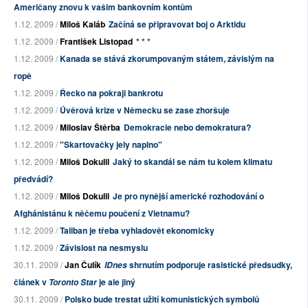
Američany znovu k vašim bankovním kontům
1.12. 2009 /
Miloš Kaláb
Začíná se připravovat boj o Arktidu
1.12. 2009 /
František Listopad
* * *
1.12. 2009 /
Kanada se stává zkorumpovaným státem, závislým na
ropě
1.12. 2009 /
Řecko na pokraji bankrotu
1.12. 2009 /
Úvěrová krize v Německu se zase zhoršuje
1.12. 2009 /
Miloslav Štěrba
Demokracie nebo demokratura?
1.12. 2009 /
"Skartovačky jely naplno"
1.12. 2009 /
Miloš Dokulil
Jaký to skandál se nám tu kolem klimatu
předvádí?
1.12. 2009 /
Miloš Dokulil
Je pro nynější americké rozhodování o
Afghánistánu k něčemu poučení z Vietnamu?
1.12. 2009 /
Taliban je třeba vyhladovět ekonomicky
1.12. 2009 /
Závislost na nesmyslu
30.11. 2009 /
Jan Čulík
shrnutím podporuje rasistické předsudky,
IDnes
článek v
je ale jiný
Toronto Star
30.11. 2009 /
Polsko bude trestat užití komunistických symbolů