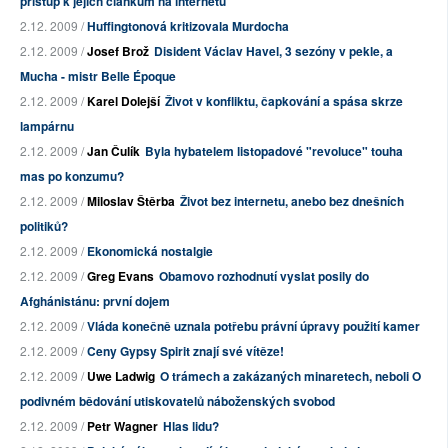
přístup k jejich článkům na internetu
2.12. 2009 /
Huffingtonová kritizovala Murdocha
2.12. 2009 /
Josef Brož
Disident Václav Havel, 3 sezóny v pekle, a
Mucha - mistr Belle Époque
2.12. 2009 /
Karel Dolejší
Život v konfliktu, čapkování a spása skrze
lampárnu
2.12. 2009 /
Jan Čulík
Byla hybatelem listopadové "revoluce" touha
mas po konzumu?
2.12. 2009 /
Miloslav Štěrba
Život bez internetu, anebo bez dnešních
politiků?
2.12. 2009 /
Ekonomická nostalgie
2.12. 2009 /
Greg Evans
Obamovo rozhodnutí vyslat posily do
Afghánistánu: první dojem
2.12. 2009 /
Vláda konečně uznala potřebu právní úpravy použití kamer
2.12. 2009 /
Ceny Gypsy Spirit znají své vítěze!
2.12. 2009 /
Uwe Ladwig
O trámech a zakázaných minaretech, neboli O
podivném bědování utiskovatelů náboženských svobod
2.12. 2009 /
Petr Wagner
Hlas lidu?