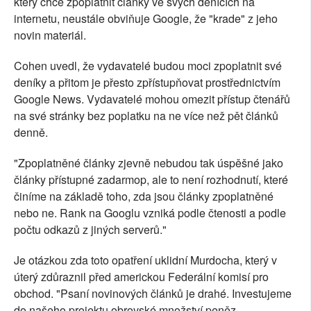
který chce zpoplatnit články ve svých denících na
internetu, neustále obviňuje Google, že "krade" z jeho
novin materiál.
Cohen uvedl, že vydavatelé budou moci zpoplatnit své
deníky a přitom je přesto zpřístupňovat prostřednictvím
Google News. Vydavatelé mohou omezit přístup čtenářů
na své stránky bez poplatku na ne více než pět článků
denně.
"Zpoplatněné články zjevně nebudou tak úspěšné jako
články přístupné zadarmop, ale to není rozhodnutí, které
činíme na základě toho, zda jsou články zpoplatněné
nebo ne. Rank na Googlu vzniká podle čtenosti a podle
počtu odkazů z jiných serverů."
Je otázkou zda toto opatření uklidní Murdocha, který v
úterý zdůraznil před americkou Federální komisí pro
obchod. "Psaní novinových článků je drahé. Investujeme
do našeho projektu obrovské množství peněz.