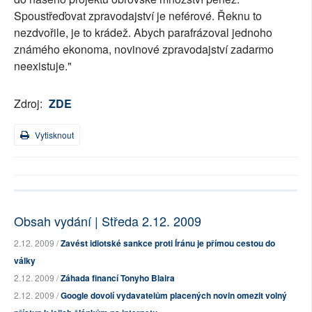
Spoustřeďovat zpravodajství je neférové. Řeknu to
nezdvořile, je to krádež. Abych parafrázoval jednoho
známého ekonoma, novinové zpravodajství zadarmo
neexistuje."
Zdroj:
ZDE
Vytisknout
Obsah vydání | Středa 2.12. 2009
2.12. 2009 /
Zavést idiotské sankce proti Íránu je přímou cestou do
války
2.12. 2009 /
Záhada financí Tonyho Blaira
2.12. 2009 /
Google dovolí vydavatelům placených novin omezit volný