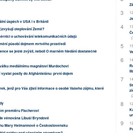
Zá
12
J
ní úspěch v USA i v Británii
13
e)zvyšují oteplování Země?
Če
měrnici o uchovávání telekomunikačních údajů
(
mění působí dojmem mrtvého prostředí
15
vence se ještě zvýšil, neboli O marném hledání dostatečně
Ve
14
Ra
l válku mediálnímu magnátovi Murdochovi
li
vyslat posily do Afghánistánu: první dojem
14
St
rek, jenž pro Vás zjistí informace o osobě Vašeho zájmu, které
zí
(
dy
12
Ka
premiéru Fischerovi
ám
u
ude věnována Libuši Bryndové
12
ihu Mary Heimannové o Československu
Po
é děti najdou pod vánočním stromkem?