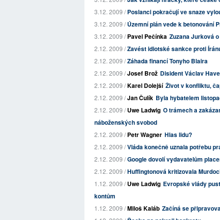
3.12. 2009 /
Poslanci pokračují ve snaze vylou
3.12. 2009 /
Územní plán vede k betonování 
3.12. 2009 /
Pavel Pečínka
Zuzana Jurková o 
2.12. 2009 /
Zavést idiotské sankce proti Írán
2.12. 2009 /
Záhada financí Tonyho Blaira
2.12. 2009 /
Josef Brož
Disident Václav Havel
2.12. 2009 /
Karel Dolejší
Život v konfliktu, 
2.12. 2009 /
Jan Čulík
Byla hybatelem listop
2.12. 2009 /
Uwe Ladwig
O trámech a zakázan
náboženských svobod
2.12. 2009 /
Petr Wagner
Hlas lidu?
2.12. 2009 /
Vláda konečně uznala potřebu pr
2.12. 2009 /
Google dovolí vydavatelům placen
2.12. 2009 /
Huffingtonová kritizovala Murdo
1.12. 2009 /
Uwe Ladwig
Evropské vlády pust
kontům
1.12. 2009 /
Miloš Kaláb
Začíná se připravova