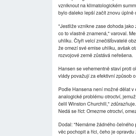
vzniknout na klimatologickém summitu
bylo daleko lepší začít znovu úplně 
"Jestliže vznikne zase dohoda jako z
co to vlastně znamená," varoval. Me
uhlíku. Čtyři velcí znečišťovatelé obz
že omezí své emise uhlíku, avšak otá
rozvojové země zůstává neřešena.
Hansen se vehementně staví proti ob
vlády považují za efektivní způsob 
Podle Hansena není možné dělat v o
analogické problému otroctví, jemuž
čelil Winston Churchill," zdůrazňuje
Nedá se říct: Omezme otroctví, omez
Dodal: "Nemáme žádného čelného pol
věc pochopit a říci, čeho je opravdu