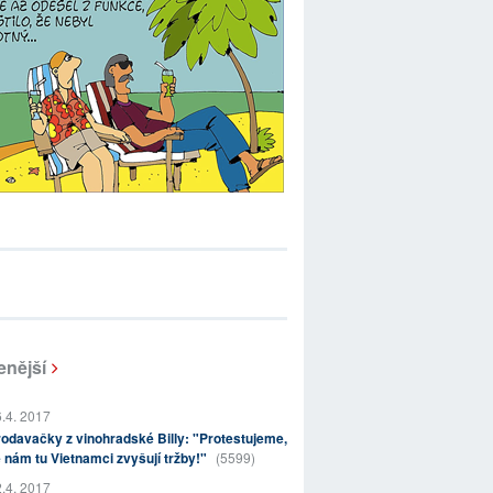
enější
.4. 2017
odavačky z vinohradské Billy: "Protestujeme,
 nám tu Vietnamci zvyšují tržby!"
(5599)
.4. 2017