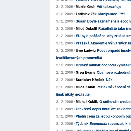
3.12. 2009 /
Martin Groh
Věřitel zdaňuje
3.12. 2009 /
Ladislav Žák
Manipulace...?!?
3.12. 2009 /
Susan Boyle zaznamenala epochál
3.12. 2009 /
Miloš Dokulil
Rašeliniště také (n
3.12. 2009 /
EU byla požádána, aby zrušila s
3.12. 2009 /
Pražská Akademie výtvarných u
3.12. 2009 /
Uwe Ladwig
Počet případů insol
kvalifikovaných pracovníků
3.12. 2009 /
Britský ministr obchodu vyhlási
2.12. 2009 /
Greg Evans
Obamovo rozhodnutí 
3.12. 2009 /
Stanislav Křeček
Ňák.
3.12. 2009 /
Miloš Kaláb
Perfektní vánoční dá
jinak nikdy nezjistíte
3.12. 2009 /
Michal Kuklík
O stěhování svobo
3.12. 2009 /
Otevřený dopis hnutí
Ne základn
3.12. 2009 /
Vládní cena za léčbu konopím b
3.12. 2009 /
Týdeník
recenzuje kn
Economist
3.12. 2009 /
Jak vznikají hračky, které česk