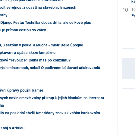
ka
čit veřejnost z účasti na stavebních řízeních
16
Prahy
P
Django Festu: Technika občas drhla, ale celkově plus
u je přímou cestou do války
, 3 sezóny v pekle, a Mucha - mistr Belle Époque
čapkování a spása skrze lampárnu
adové "revoluce" touha mas po konzumu?
ých minaretech, neboli O podivném bědování utiskovatelů
ávní úpravy použití kamer
ých novin omezit volný přístup k jejich článkům na internetu
cha
ily na poslední chvíli Američany znovu k vašim bankovním
t boj o Arktidu