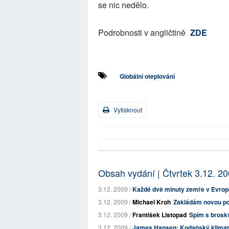
se nic nedělo.
Podrobnosti v angličtině
ZDE
Globální oteplování
Vytisknout
Obsah vydání | Čtvrtek 3.12. 2
3.12. 2009 /
Každé dvě minuty zemře v Evropě
3.12. 2009 /
Michael Kroh
Zakládám novou pol
3.12. 2009 /
František Listopad
Spím s brosk
3.12. 2009 /
James Hansen: Kodaňský klimato