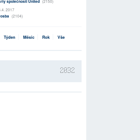
rty společnosti United
(2150)
.4. 2017
rosba
(2104)
Týden
Měsíc
Rok
Vše
2032