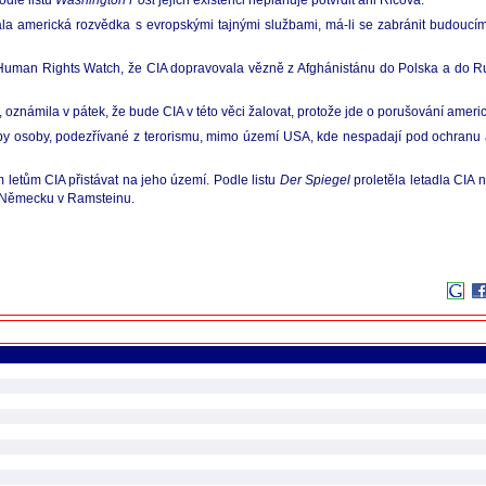
odle listu
Washington Post
jejich existenci neplánuje potvrdit ani Ricová.
ala americká rozvědka s evropskými tajnými službami, má-li se zabránit budoucí
ce Human Rights Watch, že CIA dopravovala vězně z Afghánistánu do Polska a do 
 oznámila v pátek, že bude CIA v této věci žalovat, protože jde o porušování amer
užby osoby, podezřívané z terorismu, mimo území USA, kde nespadají pod ochranu a
letům CIA přistávat na jeho území. Podle listu
Der Spiegel
proletěla letadla CI
 v Německu v Ramsteinu.