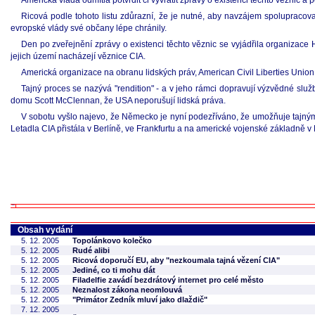
Americká vláda odmítla potvrdit či vyvrátit zprávy o existenci těchto věznic a p
Ricová podle tohoto listu zdůrazní, že je nutné, aby navzájem spolupracov
evropské vlády své občany lépe chránily.
Den po zveřejnění zprávy o existenci těchto věznic se vyjádřila organiza
jejich území nacházejí věznice CIA.
Americká organizace na obranu lidských práv, American Civil Liberties Union,
Tajný proces se nazývá "rendition" - a v jeho rámci dopravují výzvědné sl
domu Scott McClennan, že USA neporušují lidská práva.
V sobotu vyšlo najevo, že Německo je nyní podezříváno, že umožňuje tajným 
Letadla CIA přistála v Berlíně, ve Frankfurtu a na americké vojenské základně
Obsah vydání
5. 12. 2005
Topolánkovo kolečko
5. 12. 2005
Rudé alibi
5. 12. 2005
Ricová doporučí EU, aby "nezkoumala tajná vězení CIA"
5. 12. 2005
Jediné, co ti mohu dát
5. 12. 2005
Filadelfie zavádí bezdrátový internet pro celé město
5. 12. 2005
Neznalost zákona neomlouvá
5. 12. 2005
"Primátor Zedník mluví jako dlaždič"
7. 12. 2005