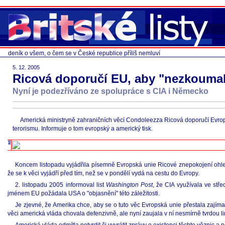
deník o všem, o čem se v České republice příliš nemluví
5. 12. 2005
Ricová doporučí EU, aby "nezkoumal
Nyní je podezříváno ze spolupráce s CIA i Německo
Americká ministryně zahraničních věcí Condoleezza Ricová doporučí Evrops
terorismu. Informuje o tom evropský a americký tisk.
Koncem listopadu vyjádřila písemně Evropská unie Ricové znepokojení ohledn
že se k věci vyjádří před tím, než se v pondělí vydá na cestu do Evropy.
2. listopadu 2005 informoval list
Washington Post
, že CIA využívala ve stř
jménem EU požádala USA o "objasnění" této záležitosti.
Je zjevné, že Amerika chce, aby se o tuto věc Evropská unie přestala zajímat,
věci americká vláda chovala defenzivně, ale nyní zaujala v ní nesmírně tvrdou lin