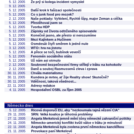
5. 12. 2005
Že prý si kolega incident vymyslel
9. 12. 2005
5. 12. 2005
Další krok k fašizaci společnosti
5. 12. 2005
Co s junk food pro mozek?
2. 12. 2005
Naše poklady: VyVolení, Rychlé šípy, major Zeman a céčka
5. 12. 2005
Přestěhoval jsem se
5. 12. 2005
Tvorba HDP
5. 12. 2005
Zápisky od života odtrženého spisovatele
5. 12. 2005
Konečně jasno, ale přesto si nerozumíme
5. 12. 2005
Mezi Kajínkem a Hučínem
5. 12. 2005
Osmdesát čtyři směrem k jedné nule
3. 12. 2005
WTO: hra na jistotu
5. 12. 2005
A přece se točí, bubínek veverčí
5. 12. 2005
Fenomén sociálního státu
5. 12. 2005
Už nám asi otrnulo
2. 12. 2005
Soukromé bezpečnostní firmy střílejí v Iráku na kohokoliv
2. 12. 2005
Daně a souboj Rasmussenů zleva i zprava
30. 11. 2005
Chvála materialismu
30. 11. 2005
Kundera je mrtev, ať žije Reality show! Skutečně?
30. 11. 2005
Vděčnost, taková všednost...
22. 11. 2003
Adresy redakce
4. 11. 2005
Hospodaření OSBL za říjen 2005
Německo dnes
5. 12. 2005
Ricová doporučí EU, aby "nezkoumala tajná vězení CIA"
29. 11. 2005
SRN: Velká koalice je těhotná problémy
27. 11. 2005
Angela Merkelová jemně mění tóny německé zahraniční politiky
24. 11. 2005
Německo-americký konflikt kvůli válce v Iráku je minulostí
22. 11. 2005
Angela Merkelová byla zvolena první německou kancléřkou
21. 11. 2005
Provokace paní Merkelové