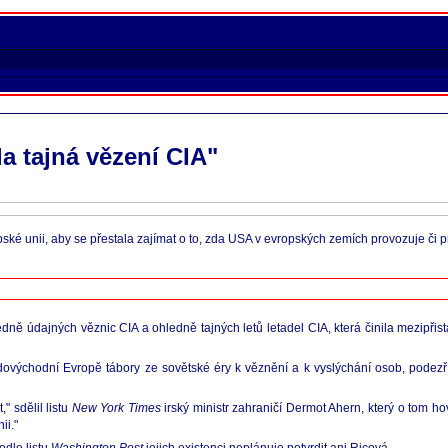
a tajná vězení CIA"
ké unii, aby se přestala zajímat o to, zda USA v evropských zemích provozuje či 
ě údajných věznic CIA a ohledně tajných letů letadel CIA, která činila mezipřist
edovýchodní Evropě tábory ze sovětské éry k věznění a k vyslýchání osob, podezří
" sdělil listu
New York Times
irský ministr zahraničí Dermot Ahern, který o tom hovo
ii."