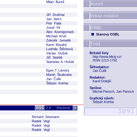
Milan Bureš
Autoři
Jiří Drašnar
Vzkaz redakci
Jan Stern
Petr Fiala
OSBL
Josef Vít
Alex Koenigsmark
Stanovy OSBL
Michael Kroh
Zdeněk Jemelík
Tiráž
Karel Moudrý
Ludmila Štěrbová
Britské listy
Václav Dušek
http://www.blisty.cz/
Jiří Stehlík
ISSN 1213-1792
Stanislav A. Hošek
Šéfredaktor:
Egon T. Lánský
Jan Čulík
Martin Škabraha
Redaktor:
Jan Čulík
Karel Dolejší
Štěpán Kotrba
Správa:
Michal Panoch, Jan Panoch
Grafický návrh:
Štěpán Kotrba
RSS
2.0
Historie
>
Richard Seemann
Radek Vogl
Radek Vogl
Radek Vogl