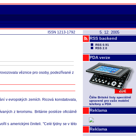
ISSN 1213-1792
5. 12. 2005
RSS backend
RSS 0.91
RSS 2.0
PDA verze
provozovala věznice pro osoby, podezřívané z
Čtěte Britské listy speciálně
ání v evropských zemích. Ricová konstatovala,
upravené pro vaše mobilní
telefony a PDA
Reklama
vaných z terorismu. Británie posléze oficiálně
řil s americkými činiteli. "Celé týdny se v této
Reklama