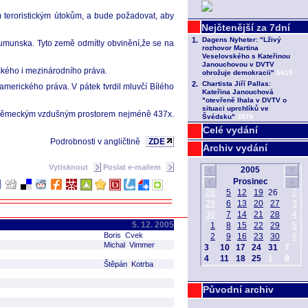
m teroristickým útokům, a bude požadovat, aby
Rumunska. Tyto země odmítly obvinění,že se na
ického i mezinárodního práva.
merického práva. V pátek tvrdil mluvčí Bílého
A německým vzdušným prostorem nejméně 437x.
Celé vydání
Podrobnosti v angličtině
ZDE
Archiv vydání
Vytisknout
Poslat e-mailem
5. 12. 2005
Boris Cvek
Michal Vimmer
Štěpán Kotrba
Původní archiv