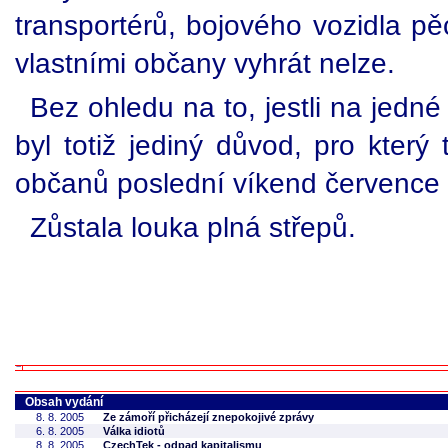
transportérů, bojového vozidla p
vlastními občany vyhrát nelze.
Bez ohledu na to, jestli na jedn
byl totiž jediný důvod, pro který 
občanů poslední víkend července r
Zůstala louka plná střepů.
Obsah vydání
8. 8. 2005
Ze zámoří přicházejí znepokojivé zprávy
6. 8. 2005
Válka idiotů
8. 8. 2005
CzechTek - odpad kapitalismu