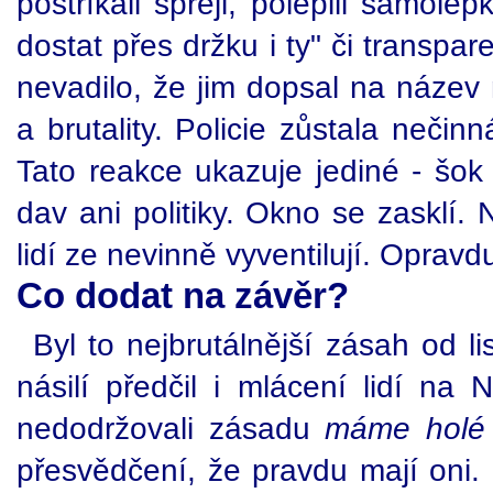
postříkali spreji, polepili samol
dostat přes držku i ty" či transpa
nevadilo, že jim dopsal na název 
a brutality. Policie zůstala nečin
Tato reakce ukazuje jediné - šo
dav ani politiky. Okno se zasklí. 
lidí ze nevinně vyventilují. Opravd
Co dodat na závěr?
Byl to nejbrutálnější zásah od
násilí předčil i mlácení lidí na 
nedodržovali zásadu
máme holé
přesvědčení, že pravdu mají oni. N