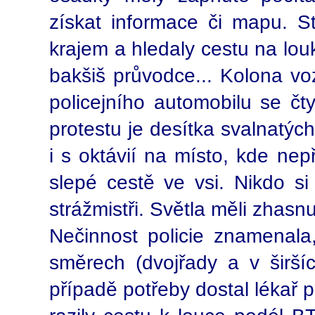
získat informace či mapu. St
krajem a hledaly cestu na lou
bakšiš průvodce... Kolona vo
policejního automobilu se čty
protestu je desítka svalnatýc
i s oktávií na místo, kde nep
slepé cestě ve vsi. Nikdo si 
strážmistři. Světla měli zhasnu
Nečinnost policie znamenala
směrech (dvojřady a v širší
případě potřeby dostal lékař 