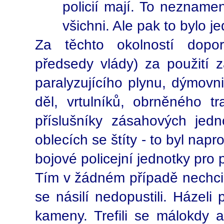
policií mají. To neznamená
všichni. Ale pak to bylo je
Za těchto okolností doporu
předsedy vlády) za použití 
paralyzujícího plynu, dýmovn
děl, vrtulníků, obrněného t
příslušníky zásahových jedn
oblecích se štíty - to byl nap
bojové policejní jednotky pro p
Tím v žádném případě nechci ř
se násilí nedopustili. Házeli 
kameny. Trefili se málokdy 