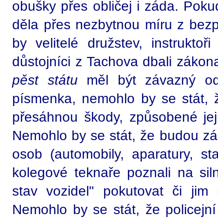
obušky přes obličej i záda. Pokud
děla přes nezbytnou míru z bezpr
by velitelé družstev, instruktoři
důstojníci z Tachova dbali zákon
pěst státu
měl být závazný od
písmenka, nemohlo by se stát, ž
přesáhnou škody, způsobené jeji
Nemohlo by se stát, že budou zám
osob (automobily, aparatury, sta
kolegové teknaře poznali na siln
stav vozidel" pokutovat či jim 
Nemohlo by se stát, že policejn