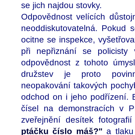
se jich najdou stovky.
Odpovědnost velících důstoj
neoddiskutovatelná. Pokud se
ocitne se inspekce, vyšetřov
při nepřiznání se policisty 
odpovědnost z tohoto úmysln
družstev je proto povinno
neopakování takových pochybe
odchod on i jeho podřízení. B
čísel na demonstracích v 
zveřejnění desítek fotograf
ptáčku číslo máš?"
a tlaku 