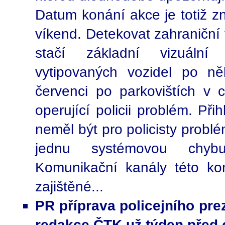
Datum konání akce je totiž 
víkend. Detekovat zahraniční 
stačí základní vizuální 
vytipovaných vozidel po n
červenci po parkovištích v 
operující policii problém. Př
neměl být pro policisty probl
jednu systémovou chybu
Komunikační kanály této kom
zajištěné...
PR příprava policejního pre
redakce ČTK už týden před