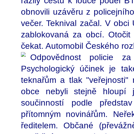
razily cestu k louce podél B
obnovili uzávěru z policejníh
večer. Teknival začal. V obc
zablokovaná za obcí. Otočit
čekat. Automobil Českého roz
Odpovědnost policie za
Psychologický účinek je tak
teknařům a tlak "veřejnosti" 
obce nebyli stejně hloupí j
součinností podle předsta
přítomným novinářům. Neřek
ředitelem. Občané (převážně