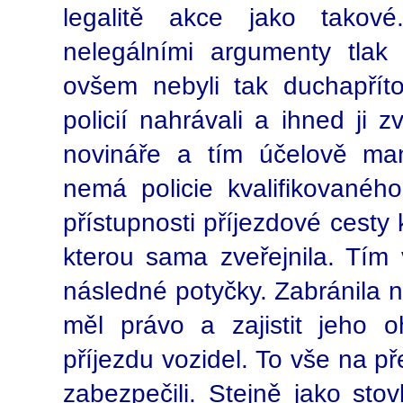
legalitě akce jako takové
nelegálními argumenty tlak
ovšem nebyli tak duchapří
policií nahrávali a ihned ji z
novináře a tím účelově man
nemá policie kvalifikovanéh
přístupnosti příjezdové cesty
kterou sama zveřejnila. Tím v
následné potyčky. Zabránila 
měl právo a zajistit jeho o
příjezdu vozidel. To vše na p
zabezpečili. Stejně jako st