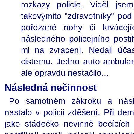
rozkazy policie. Viděl jse
takovýmito "zdravotníky" pod 
pořezané nohy či krvácejí
následného policejního posti
mi na zvracení. Nedali účas
cisternu. Jedno auto ambula
ale opravdu nestačilo...
Následná nečinnost
Po samotném zákroku a násle
nastalo v policii zděšení. Při de
jako stádečko nevinně bečících 