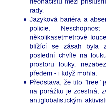
neonacistů mezi příslušník
rady.
Jazyková bariéra a abse
policie. Neschopnos
několikasetmetrové louce
blížící se zásah byla z
poslední chvíle na louku
prostoru louky, nezabez
předem - i když mohla.
Představa, že tito "free" 
na porážku je zcestná, zv
antiglobalistickým aktivi