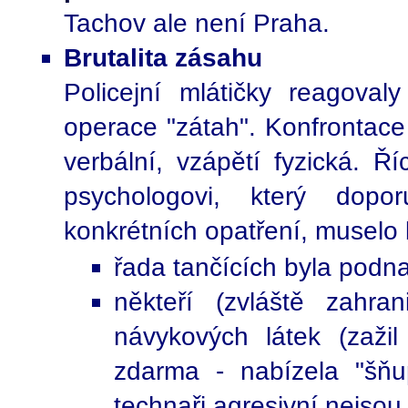
Tachov ale není Praha.
Brutalita zásahu
Policejní mlátičky reagova
operace "zátah". Konfrontace
verbální, vzápětí fyzická. Ř
psychologovi, který dopo
konkrétních opatření, muselo 
řada tančících byla podnap
někteří (zvláště zahran
návykových látek (zažil
zdarma - nabízela "šňu
technaři agresivní nejso