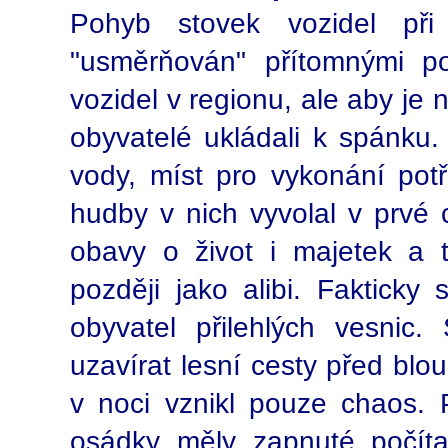
Pohyb stovek vozidel při
"usměrňován" přítomnými pol
vozidel v regionu, ale aby je 
obyvatelé ukládali k spánku.
vody, míst pro vykonání potř
hudby v nich vyvolal v prvé c
obavy o život i majetek a t
později jako alibi. Fakticky 
obyvatel přilehlých vesnic.
uzavírat lesní cesty před blou
v noci vznikl pouze chaos. 
osádky měly zapnuté počíta