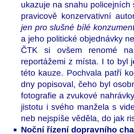
ukazuje na snahu policejních 
pravicově konzervativní auto
jen pro slušné bílé konzumen
a jeho politické objednávky 
ČTK si ovšem renomé napr
reportážemi z místa. I to byl
této kauze. Pochvala patří k
dny popisoval, čeho byl oso
fotografie a zvukové nahrávky
jistotu i svého manžela s vid
neb nejspíše věděla, do jak ri
Noční řízení dopravního ch