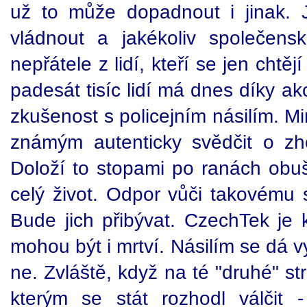
už to může dopadnout i jinak. 
vládnout a jakékoliv společensk
nepřátele z lidí, kteří se jen chtěj
padesát tisíc lidí má dnes díky a
zkušenost s policejním násilím. Mi
známým autenticky svědčit o zhova
Doloží to stopami po ranách obuš
celý život. Odpor vůči takovému s
Bude jich přibývat. CzechTek je k
mohou být i mrtví. Násilím se dá v
ne. Zvláště, když na té "druhé" st
kterým se stát rozhodl válčit 