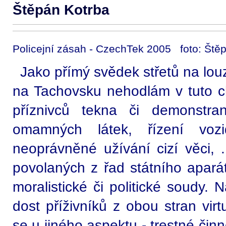
Štěpán Kotrba
Policejní zásah - CzechTek 2005 foto: Ště
Jako přímý svědek střetů na lou
na Tachovsku nehodlám v tuto chv
příznivců tekna či demonstran
omamných látek, řízení vozi
neoprávněné užívání cizí věci, .
povolaných z řad státního apará
moralistické či politické soudy. 
dost příživníků z obou stran virt
se u jiného aspektu - trestné čin