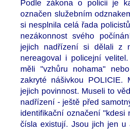
Podle zákona o policii je k
označen služebním odznakem č
si nesplnila celá řada polici
nezákonnost svého počínání 
jejich nadřízení si dělali 
nereagoval i policejní velitel
měli "vzhůru nohama" nebo 
zakryté nášivkou POLICIE. M
jejich povinnost. Museli to věd
nadřízení - ještě před samotn
identifikační označení "kdesi n
čísla existují. Jsou jich jen 