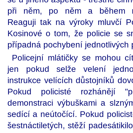
při něm, po něm a během ná
Reaguji tak na výroky mluvčí Po
Kosinové o tom, že policie se sna
případná pochybení jednotlivých p
Policejní mlátičky se mohou cít
jen pokud selže velení jedno
instrukce velících důstojníků dov
Pokud policisté rozhánějí "
demonstraci výbuškami a slzný
sedící a neútočící. Pokud polici
šestnáctiletých, stěží padesátiki