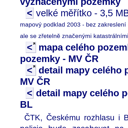
vyznačenými pozemky
<
velké měřítko - 3,5 M
mapový podklad 2003 - bez zakreslení 
ale se zřetelně značenými katastrálními
<
mapa celého pozemk
pozemky - MV ČR
<
detail mapy celého 
MV ČR
<
detail mapy celého p
BL
ČTK, Českému rozhlasu i Bri