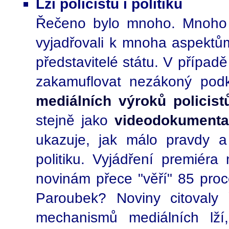
Lži policistů i politiků
Řečeno bylo mnoho. Mnoho li
vyjadřovali k mnoha aspektům 
představitelé státu. V případ
zakamuflovat nezákoný pod
mediálních výroků policistů 
stejně jako
videodokumentac
ukazuje, jak málo pravdy a
politiku. Vyjádření premiér
novinám přece "věří" 85 pro
Paroubek? Noviny citovaly 
mechanismů mediálních lží