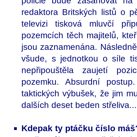
policie bude zasahovat n
redaktora Britských listů o 
televizi tisková mluvčí př
pozemcích těch majitelů, kteř
jsou zaznamenána. Následně 
všude, s jednotkou o síle ti
nepřipouštěla zaujetí poz
pozemku. Absurdní postup. 
taktických výbušek, že jim mu
dalších deset beden střeliva...
Kdepak ty ptáčku číslo máš