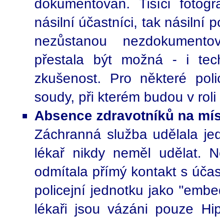
dokumentován. Tisíci fotogr
násilní účastníci, tak násilní p
nezůstanou nezdokumentov
přestala být možná - i tec
zkušenost. Pro některé poli
soudy, při kterém budou v roli
Absence zdravotníků na mí
Záchranná služba udělala jed
lékař nikdy neměl udělat. N
odmítala přímý kontakt s účast
policejní jednotku jako "emb
lékaři jsou vázáni pouze Hi