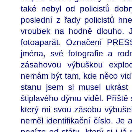
také nebyl od policistů dob
poslední z řady policistů h
vroubek na hodně dlouho. J
fotoaparát. Označení PRES
jména, své fotografie a rod
zásahovou výbuškou explo
nemám být tam, kde něco vidí
stanu jsem si musel ukrást
štiplavého dýmu viděl. Příšt
který mi svou zásobu výbušek
neměl identifikační číslo. Je
peníze od státu, který si i já