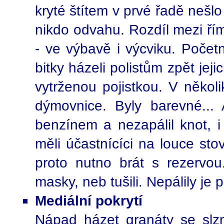
kryté štítem v prvé řadě nešl
nikdo odvahu. Rozdíl mezi ří
- ve výbavě i výcviku. Početn
bitky házeli polistům zpět jej
vytrženou pojistkou. V několi
dýmovnice. Byly barevné... 
benzínem a nezapálil knot, 
měli účastnícíci na louce sto
proto nutno brát s rezervou.
masky, neb tušili. Nepálily je 
Mediální pokrytí
Nápad házet granáty se slz