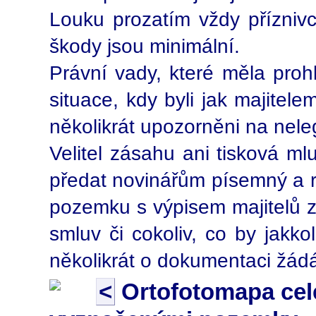
Louku prozatím vždy příznivci
škody jsou minimální.
Právní vady, které měla prohlá
situace, kdy byli jak majitel
několikrát upozorněni na nele
Velitel zásahu ani tisková ml
předat novinářům písemný a re
pozemku s výpisem majitelů z 
smluv či cokoliv, co by jakkol
několikrát o dokumentaci žádán
<
Ortofotomapa cel