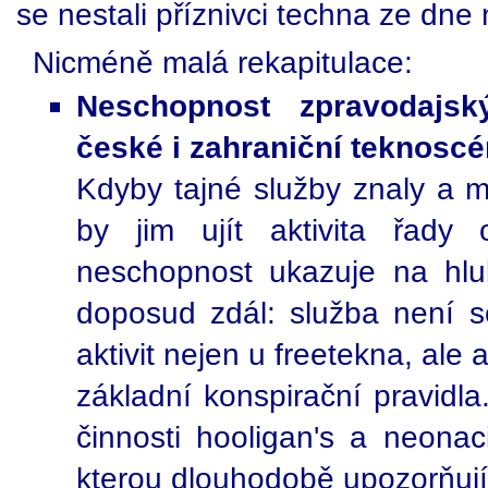
se nestali příznivci techna ze dn
Nicméně malá rekapitulace:
Neschopnost zpravodajský
české i zahraniční teknosc
Kdyby tajné služby znaly a 
by jim ujít aktivita řady 
neschopnost ukazuje na hlub
doposud zdál: služba není 
aktivit nejen u freetekna, ale 
základní konspirační pravidla
činnosti hooligan's a neona
kterou dlouhodobě upozorňují a