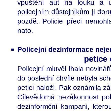
vpuštění aut na louku a u
policejním důstojníkům ji dor
pozdě. Policie přeci nemohl
nato.
Policejní dezinformace neje
petice
Policejní mluvčí lhala novin
do poslední chvíle nebyla sch
peticí naloží. Pak oznámila z
Cílevědomá nezákonnost poli
dezinformční kampani, kterou 