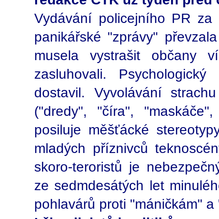
Vydávání policejního PR za
panikářské "zprávy" převzal
musela vystrašit občany ví
zasluhovali. Psychologický
dostavil. Vyvolávání strach
("dredy", "číra", "maskáče",
posiluje měšťácké stereotyp
mladých příznivců teknoscén
skoro-teroristů je nebezpe
ze sedmdesátých let minulého
pohlavárů proti "máničkám" a 