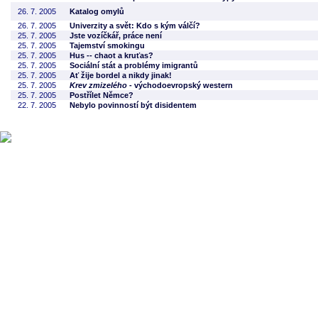
26. 7. 2005
Katalog omylů
26. 7. 2005
Univerzity a svět: Kdo s kým válčí?
25. 7. 2005
Jste vozíčkář, práce není
25. 7. 2005
Tajemství smokingu
25. 7. 2005
Hus -- chaot a kruťas?
25. 7. 2005
Sociální stát a problémy imigrantů
25. 7. 2005
Ať žije bordel a nikdy jinak!
25. 7. 2005
Krev zmizelého
- východoevropský western
25. 7. 2005
Postřílet Němce?
22. 7. 2005
Nebylo povinností být disidentem