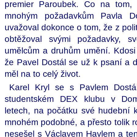
premier Paroubek. Co na tom, 
mnohým požadavkům Pavla Do
uvažoval dokonce o tom, že z poli
obtěžoval svými požadavky, svo
umělcům a druhům umění. Kdosi s
že Pavel Dostál se už k psaní a d
měl na to celý život.
Karel Kryl se s Pavlem Dost
studentském DEX klubu v Do
letech, na počátku své hudební ka
mnohém podobné, a přesto tolik ro
nesešel s Václavem Havlem a ten 