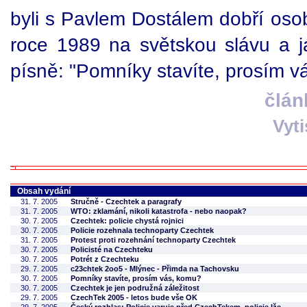
byli s Pavlem Dostálem dobří osob
roce 1989 na světskou slávu a já
písně: "Pomníky stavíte, prosím v
člán
Vyt
Obsah vydání
31. 7. 2005
Stručně - Czechtek a paragrafy
31. 7. 2005
WTO: zklamání, nikoli katastrofa - nebo naopak?
30. 7. 2005
Czechtek: policie chystá rojnici
30. 7. 2005
Policie rozehnala technoparty Czechtek
31. 7. 2005
Protest proti rozehnání technoparty Czechtek
30. 7. 2005
Policisté na Czechteku
30. 7. 2005
Potrét z Czechteku
29. 7. 2005
c23chtek 2oo5 - Mlýnec - Přimda na Tachovsku
30. 7. 2005
Pomníky stavíte, prosím vás, komu?
30. 7. 2005
Czechtek je jen podružná záležitost
29. 7. 2005
CzechTek 2005 - letos bude vše OK