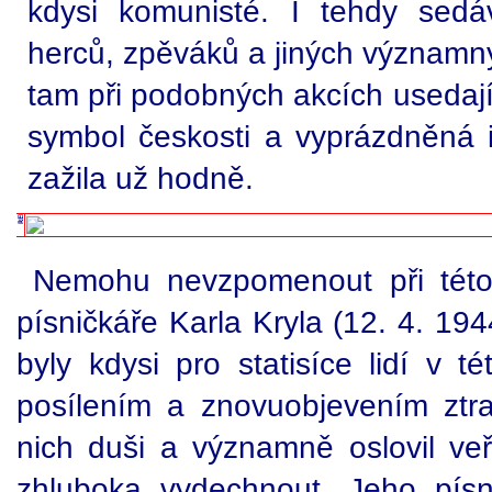
kdysi komunisté. I tehdy sedáv
herců, zpěváků a jiných významn
tam při podobných akcích usedají
symbol českosti a vyprázdněná i
zažila už hodně.
Nemohu nevzpomenout při této 
písničkáře Karla Kryla (12. 4. 194
byly kdysi pro statisíce lidí v t
posílením a znovuobjevením ztrac
nich duši a významně oslovil v
zhluboka vydechnout. Jeho písn