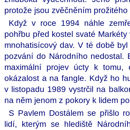
protože jsou zvěčněním prožitého ú
Když v roce 1994 náhle zemře
pohřbu před kostel svaté Markéty 
mnohatisícový dav. V té době byl 
pozvání do Národního nedostal. 
maximální projev úcty k tomu, 
okázalost a na fangle. Když ho hu
v listopadu 1989 vystrčil na balko
na něm jenom z pokory k lidem po
S Pavlem Dostálem se přišlo roz
lidí, kterým se hlediště Národní