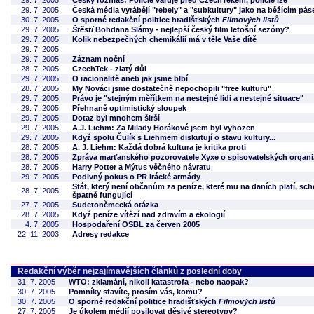
29. 7. 2005
Český rozhlas: Policie varuje před CzechTekem, policie lže
29. 7. 2005
Česká média vyrábějí "rebely" a "subkultury" jako na běžícím pás
30. 7. 2005
O sporné redakční politice hradišťských
Filmových listů
29. 7. 2005
Štěstí
Bohdana Slámy - nejlepší český film letošní sezóny?
29. 7. 2005
Kolik nebezpečných chemikálií má v těle Vaše dítě
29. 7. 2005
29. 7. 2005
Záznam noční
28. 7. 2005
CzechTek - zlatý důl
29. 7. 2005
O racionalitě aneb jak jsme blbí
28. 7. 2005
My Nováci jsme dostatečně nepochopili "free kulturu"
29. 7. 2005
Právo je "stejným měřítkem na nestejné lidi a nestejné situace"
29. 7. 2005
Přehnaně optimistický sloupek
29. 7. 2005
Dotaz byl mnohem širší
29. 7. 2005
A.J. Liehm: Za Milady Horákové jsem byl vyhozen
29. 7. 2005
Když spolu Čulík s Liehmem diskutují o stavu kultury...
28. 7. 2005
A. J. Liehm: Každá dobrá kultura je kritika proti
28. 7. 2005
Zpráva marťanského pozorovatele Xyxe o spisovatelských organi
28. 7. 2005
Harry Potter a Mýtus věčného návratu
29. 7. 2005
Podivný pokus o PR irácké armády
Stát, který není občanům za peníze, které mu na daních platí, sch
28. 7. 2005
špatně fungující
27. 7. 2005
Sudetoněmecká otázka
28. 7. 2005
Když peníze vítězí nad zdravím a ekologií
4. 7. 2005
Hospodaření OSBL za červen 2005
22. 11. 2003
Adresy redakce
Redakční výběr nejzajímavějších článků z poslední doby
31. 7. 2005
WTO: zklamání, nikoli katastrofa - nebo naopak?
30. 7. 2005
Pomníky stavíte, prosím vás, komu?
30. 7. 2005
O sporné redakční politice hradišťských
Filmových listů
27. 7. 2005
Je úkolem médií posilovat děsivé stereotypy?