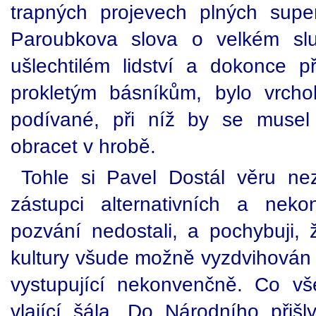
trapných projevech plných superl
Paroubkova slova o velkém slu
ušlechtilém lidství a dokonce p
prokletým básníkům, bylo vrch
podívané, při níž by se musel
obracet v hrobě.
Tohle si Pavel Dostál věru ne
zástupci alternativních a nek
pozvání nedostali, a pochybuji, ž
kultury všude možně vyzdvihován p
vystupující nekonvenčně. Co v
vlající šála. Do Národního přišl