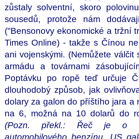
zůstaly solventní, skoro polovin
sousedů, protože nám dodávají
("Bensonovy ekonomické a tržní tr
Times Online) - takže s Čínou ne
ani vojenskými. (Nemůžete válčit s
armádu a továrnami zásobující
Poptávku po ropě teď určuje 
dlouhodobý způsob, jak ovlivňova
dolary za galon do příštího jara a
na 6, možná na 10 dolarů do r
(Pozn. překl.: Řeč je o m
automobilového benzínu, US galo