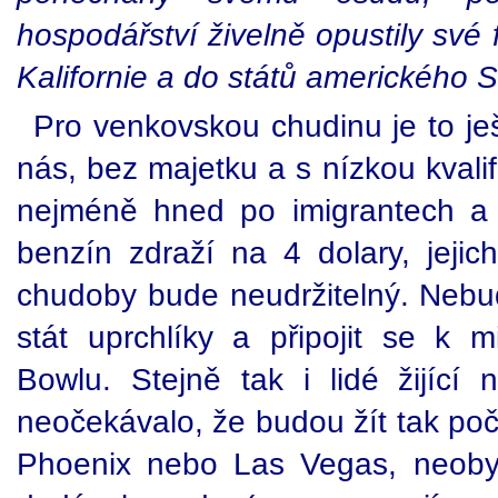
hospodářství živelně opustily své
Kalifornie a do států amerického
Pro venkovskou chudinu je to ješ
nás, bez majetku a s nízkou kvalif
nejméně hned po imigrantech 
benzín zdraží na 4 dolary, jejic
chudoby bude neudržitelný. Nebud
stát uprchlíky a připojit se k
Bowlu. Stejně tak i lidé žijící
neočekávalo, že budou žít tak poč
Phoenix nebo Las Vegas, neobyv