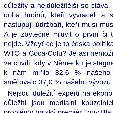
důležitý a nejdůležitější se stává, 
doba hrdinů, kteří vyvraceli a 
nastupují údržbáři, kteří musí mu
A je zbytečné mluvit o první či 
nejde. Vždyť co je to česká polit
WTO a Coca-Colu? Je asi nemožn
ve chvíli, kdy v Německu je stagn
k nám mířilo 32,6 % našeh
směřovalo 37,0 % našeho vývozu.
Nejsou důležití experti na ekonom
důležití jsou mediální kouzelní
problémy britský premiér Tony Bla