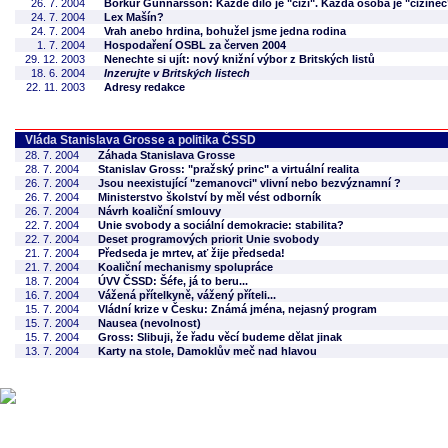
26. 7. 2004
Börkur Gunnarsson: Každé dílo je "cizí". Každá osoba je "cizinec
24. 7. 2004
Lex Mašín?
24. 7. 2004
Vrah anebo hrdina, bohužel jsme jedna rodina
1. 7. 2004
Hospodaření OSBL za červen 2004
29. 12. 2003
Nenechte si ujít: nový knižní výbor z Britských listů
18. 6. 2004
Inzerujte v Britských listech
22. 11. 2003
Adresy redakce
Vláda Stanislava Grosse a politika ČSSD
28. 7. 2004
Záhada Stanislava Grosse
28. 7. 2004
Stanislav Gross: "pražský princ" a virtuální realita
26. 7. 2004
Jsou neexistující "zemanovci" vlivní nebo bezvýznamní ?
26. 7. 2004
Ministerstvo školství by měl vést odborník
26. 7. 2004
Návrh koaliční smlouvy
22. 7. 2004
Unie svobody a sociální demokracie: stabilita?
22. 7. 2004
Deset programových priorit Unie svobody
21. 7. 2004
Předseda je mrtev, ať žije předseda!
21. 7. 2004
Koaliční mechanismy spolupráce
18. 7. 2004
ÚVV ČSSD: Šéfe, já to beru...
16. 7. 2004
Vážená přítelkyně, vážený příteli...
15. 7. 2004
Vládní krize v Česku: Známá jména, nejasný program
15. 7. 2004
Nausea (nevolnost)
15. 7. 2004
Gross: Slibuji, že řadu věcí budeme dělat jinak
13. 7. 2004
Karty na stole, Damoklův meč nad hlavou