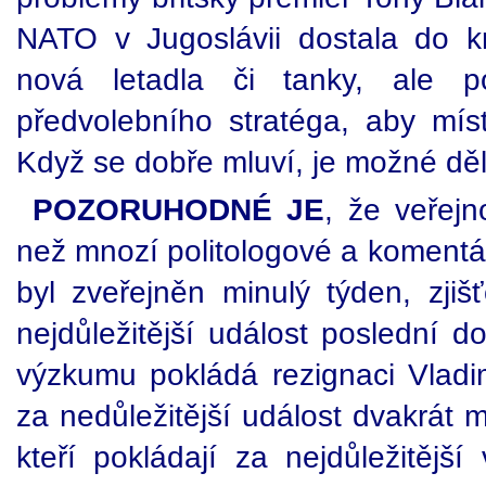
NATO v Jugoslávii dostala do k
nová letadla či tanky, ale p
předvolebního stratéga, aby mí
Když se dobře mluví, je možné děla
POZORUHODNÉ JE
, že veřejn
než mnozí politologové a komentá
byl zveřejněn minulý týden, zjišť
nejdůležitější událost poslední d
výzkumu pokládá rezignaci Vladim
za nedůležitější událost dvakrát m
kteří pokládají za nejdůležitějš