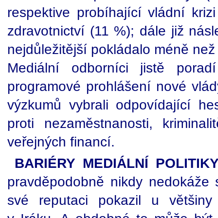
respektive probíhající vládní kri
zdravotnictví (11 %); dále již nás
nejdůležitější pokládalo méně než
Mediální odborníci jistě pora
programové prohlášení nové vlád
výzkumů vybrali odpovídající he
proti nezaměstnanosti, kriminal
veřejných financí.
BARIÉRY MEDIÁLNÍ POLITIK
pravděpodobně nikdy nedokáže sl
své reputaci pokazil u většiny 