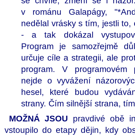
se chvíle, změní se i názo
v románu Galapágy, "*And
nedělal vrásky s tím, jestli to
- a tak dokázal vystupov
Program je samozřejmě důl
určuje cíle a strategii, ale pr
program. V programovém pr
nejde o vyvážení názorových
hesel, které budou vydává
strany. Čím silnější strana, tí
MOŽNÁ JSOU
pravdivé obě in
vstoupilo do etapy dějin, kdy obs