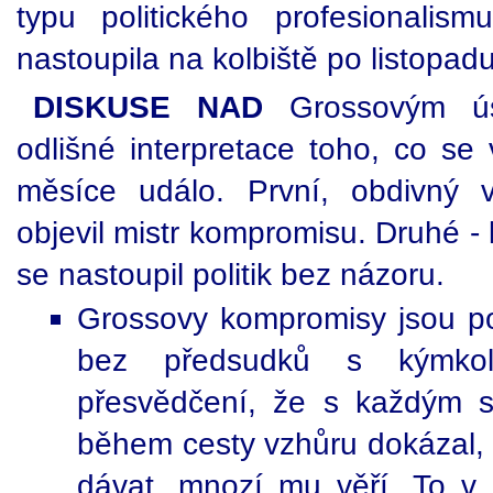
typu politického profesionalis
nastoupila na kolbiště po listopad
DISKUSE NAD
Grossovým ús
odlišné interpretace toho, co se
měsíce událo. První, obdivný 
objevil mistr kompromisu. Druhé - k
se nastoupil politik bez názoru.
Grossovy kompromisy jsou p
bez předsudků s kýmkol
přesvědčení, že s každým 
během cesty vzhůru dokázal, ž
dávat, mnozí mu věří. To v p