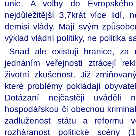
unie. A volby do Evropského
nejdůležitější 3,7krát více lidí
demisi vlády. Mají svým způsob
výklad vládní politiky, ne politika 
Snad ale existují hranice, za
jednáním veřejnosti ztrácejí rek
životní zkušenost. Již zmiňova
které problémy pokládají obyvatel
Dotázaní nejčastěji uváděli 
hospodářskou či obecnou kriminali
zadluženost státu a reformu v
rozháranost politické scény (1