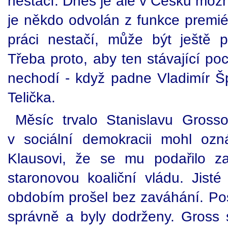
nestačí. Dnes je ale v Česku možn
je někdo odvolán z funkce premi
práci nestačí, může být ještě 
Třeba proto, aby ten stávající po
nechodí - když padne Vladimír Šp
Telička.
Měsíc trvalo Stanislavu Gross
v sociální demokracii mohl ozn
Klausovi, že se mu podařilo zaj
staronovou koaliční vládu. Jisté
obdobím prošel bez zaváhání. Pos
správně a byly dodrženy. Gross 