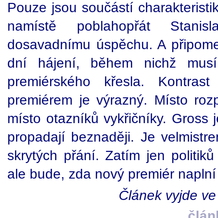
Pouze jsou součástí charakteristi
namístě poblahopřát Stani
dosavadnímu úspěchu. A připome
dní hájení, během nichž musí
premiérského křesla. Kontra
premiérem je výrazný. Místo roz
místo otazníků vykřičníky. Gross 
propadají beznaději. Je velmistr
skrytých přání. Zatím jen politiků
ale bude, zda nový premiér naplní
Článek vyjde ve
člán