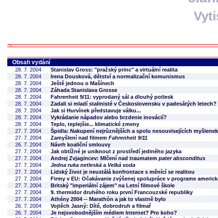
Vyt
Obsah vydání
28. 7. 2004
Stanislav Gross: "pražský princ" a virtuální realita
28. 7. 2004
Irena Dousková, dětství a normalizační komunismus
28. 7. 2004
Ještě jednou o Mašínech
28. 7. 2004
Záhada Stanislava Grosse
28. 7. 2004
Fahrenheit 9/11: vyprodaný sál a dlouhý potlesk
28. 7. 2004
Zadali si mladí stalinisté v Československu v padesátých letech?
28. 7. 2004
Jak si Hurvínek představuje válku...
28. 7. 2004
Vykrádanie nápadov alebo brzdenie inovácií?
28. 7. 2004
Teplo, teplejšie... klimatické zmeny
27. 7. 2004
Špidla: Nakupení nejrůznějších a spolu nesouvisejících myšlenek
27. 7. 2004
Zamyšlení nad filmem
Fahrenheit 9/11
26. 7. 2004
Návrh koaliční smlouvy
27. 7. 2004
Jak obtížné je uniknout z prostředí jediného jazyka
27. 7. 2004
Andrej Zvjagincev: Mlčení nad traumatem
pater absconditus
27. 7. 2004
Jedna ruka netleská
a
Velká voda
27. 7. 2004
Lidský život je neustálá konfrontace s měnící se realitou
27. 7. 2004
Firmy v EU: Očakávanie zvýšenej spolupráce v programe americke
27. 7. 2004
Britský "imperiální zájem" na Letní filmové škole
27. 7. 2004
9. thermidor druhého roku první Francouzské republiky
27. 7. 2004
Athény 2004 -- Marathón a jak to vlastně bylo
26. 7. 2004
Vojtěch Jasný: Dítě, dobrodruh a filmař
26. 7. 2004
Je nejsvobodnějším médiem Internet? Pro koho?