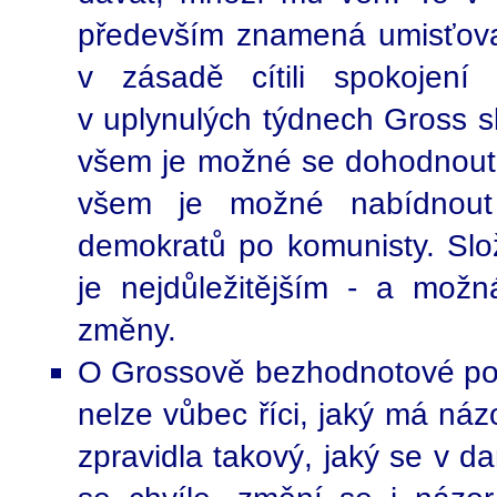
především znamená umisťovat 
v zásadě cítili spokojen
v uplynulých týdnech Gross sl
všem je možné se dohodnout 
všem je možné nabídnout
demokratů po komunisty. Slož
je nejdůležitějším - a mož
změny.
O Grossově bezhodnotové polit
nelze vůbec říci, jaký má názo
zpravidla takový, jaký se v da