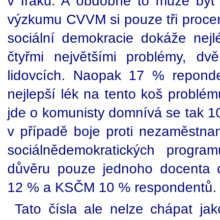
v Iráku. A obdobné to může být 
výzkumu CVVM si pouze tři procen
sociální demokracie dokáže nej
čtyřmi největšími problémy, dv
lidovcích. Naopak 17 % reponde
nejlepší lék na tento koš problé
jde o komunisty domnívá se tak 1
v případě boje proti nezaměstnan
sociálnědemokratických prog
důvěru pouze jednoho docenta 
12 % a KSČM 10 % respondentů.
Tato čísla ale nelze chápat jako