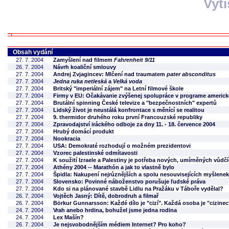
Vyt
Obsah vydání
27. 7. 2004
Zamyšlení nad filmem
Fahrenheit 9/11
26. 7. 2004
Návrh koaliční smlouvy
27. 7. 2004
Andrej Zvjagincev: Mlčení nad traumatem
pater absconditus
27. 7. 2004
Jedna ruka netleská
a
Velká voda
27. 7. 2004
Britský "imperiální zájem" na Letní filmové škole
27. 7. 2004
Firmy v EU: Očakávanie zvýšenej spolupráce v programe americke
27. 7. 2004
Brutální spinning České televize a "bezpečnostních" expertů
27. 7. 2004
Lidský život je neustálá konfrontace s měnící se realitou
27. 7. 2004
9. thermidor druhého roku první Francouzské republiky
27. 7. 2004
Zpravodajství iráckého odboje za dny 11. - 18. července 2004
27. 7. 2004
Hrubý domácí produkt
27. 7. 2004
Nookracia
27. 7. 2004
USA: Demokraté rozhodují o možném prezidentovi
27. 7. 2004
Vzorec palestinské odmítavosti
27. 7. 2004
K soužití Izraele a Palestiny je potřeba nových, umírněných vůdč
27. 7. 2004
Athény 2004 -- Marathón a jak to vlastně bylo
27. 7. 2004
Špidla: Nakupení nejrůznějších a spolu nesouvisejících myšlenek
27. 7. 2004
Slovensko: Povinné náboženstvo porušuje ľudské práva
27. 7. 2004
Kdo si na plánované stavbě Lidlu na Pražáku v Táboře vydělal?
26. 7. 2004
Vojtěch Jasný: Dítě, dobrodruh a filmař
26. 7. 2004
Börkur Gunnarsson: Každé dílo je "cizí". Každá osoba je "cizinec
24. 7. 2004
Vrah anebo hrdina, bohužel jsme jedna rodina
24. 7. 2004
Lex Mašín?
26. 7. 2004
Je nejsvobodnějším médiem Internet? Pro koho?