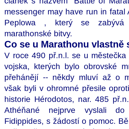
článek s názvem "Battle of Marat
messenger may have run in fatal 
Peplowa , který se zabývá
marathonské bitvy.
Co se u Marathonu vlastně s
V roce 490 př.n.l. se u městečka
vojska, kterých bylo obrovské mno
přehánějí -- někdy mluví až o 
však byli v ohromné přesile opro
historie Hérodotos, nar. 485 př.n.
Athéňané nejprve vyslali d
Fidippides, s žádostí o pomoc. B