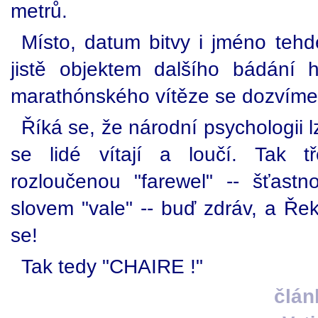
metrů.
Místo, datum bitvy i jméno tehd
jistě objektem dalšího bádání h
marathónského vítěze se dozvíme
Říká se, že národní psychologii l
se lidé vítají a loučí. Tak t
rozloučenou "farewel" -- šťastn
slovem "vale" -- buď zdráv, a Řeko
se!
Tak tedy "CHAIRE !"
člán