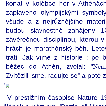
konat v kolébce her v Athénác
zaplaveno olympijskými symboly
všude a z nejrůznějšího materiá
budou slavnostně zahájeny 1
závěrečnou disciplínou, kterou 
hrách je marathónský běh. Letos
trati. Jak víme z historie : po
běžec do Athén, zvolal: "
Nem
Zvítězili jsme, radujte se" a poté 
V prestižním časopise Nature 19