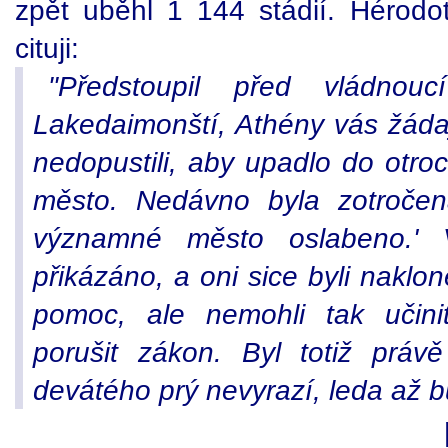
zpět uběhl 1 144 stádií. Hérodot
cituji:
"Předstoupil před vládnouc
Lakedaimonští, Athény vás žáda
nedopustili, aby upadlo do otroc
město. Nedávno byla zotročen
významné město oslabeno.' V
přikázáno, a oni sice byli nakl
pomoc, ale nemohli tak učinit
porušit zákon. Byl totiž prá
devátého prý nevyrazí, leda až 