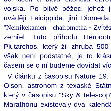
vojska. Po bitvě běžec, jehož 
uvádějí Feidippida, jiní Diomeda,
"
- Zvítěz
Nemikekamen - chairometha
zemřel. Tuto příhodu Hérodot
Plutarchos, který žil zhruba 500
však není podstatné, je to krá
časem se o ní budeme dovídat víc
V článku z časopisu Nature 19. 
Olson, astronom z texaské Státn
který v časopisu "Sky & telescop
Marathónu existovaly dva kalendá