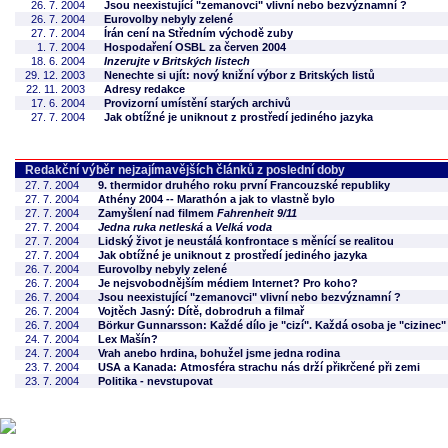
26. 7. 2004
Jsou neexistující "zemanovci" vlivní nebo bezvýznamní ?
26. 7. 2004
Eurovolby nebyly zelené
27. 7. 2004
Írán cení na Středním východě zuby
1. 7. 2004
Hospodaření OSBL za červen 2004
18. 6. 2004
Inzerujte v Britských listech
29. 12. 2003
Nenechte si ujít: nový knižní výbor z Britských listů
22. 11. 2003
Adresy redakce
17. 6. 2004
Provizorní umístění starých archivů
27. 7. 2004
Jak obtížné je uniknout z prostředí jediného jazyka
Redakční výběr nejzajímavějších článků z poslední doby
27. 7. 2004
9. thermidor druhého roku první Francouzské republiky
27. 7. 2004
Athény 2004 -- Marathón a jak to vlastně bylo
27. 7. 2004
Zamyšlení nad filmem
Fahrenheit 9/11
27. 7. 2004
Jedna ruka netleská
a
Velká voda
27. 7. 2004
Lidský život je neustálá konfrontace s měnící se realitou
27. 7. 2004
Jak obtížné je uniknout z prostředí jediného jazyka
26. 7. 2004
Eurovolby nebyly zelené
26. 7. 2004
Je nejsvobodnějším médiem Internet? Pro koho?
26. 7. 2004
Jsou neexistující "zemanovci" vlivní nebo bezvýznamní ?
26. 7. 2004
Vojtěch Jasný: Dítě, dobrodruh a filmař
26. 7. 2004
Börkur Gunnarsson: Každé dílo je "cizí". Každá osoba je "cizinec"
24. 7. 2004
Lex Mašín?
24. 7. 2004
Vrah anebo hrdina, bohužel jsme jedna rodina
23. 7. 2004
USA a Kanada: Atmosféra strachu nás drží přikrčené při zemi
23. 7. 2004
Politika - nevstupovat