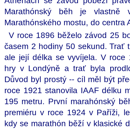
Athénách se závod poběží právě 
Marathónský běh je vlastně v
Marathónského mostu, do centra 
V roce 1896 běželo závod 25 bor
časem 2 hodiny 50 sekund. Trať te
ale její délka se vyvíjela. V roc
hry v Londýně a trať byla prod
Důvod byl prostý -- cíl měl být př
roce 1921 stanovila IAAF délku
195 metru. První marahónský běh
premiéru v roce 1924 v Paříži, le
kdy se marathón běží v klasické dé