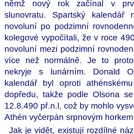
němž nový rok začínal v prv
slunovratu. Spartský kalendář
novoluní po podzimní rovnodenn
kolegové vypočítali, že v roce 490
novoluní mezi podzimní rovnodenn
více než normálně. Je to proto
nekryje s lunárním. Donald O
kalendář byl oproti athénském
dopředu, takže podle Olsona se
12.8.490 př.n.l, což by mohlo vysv
Athén vyčerpán srpnovým horkem
Jak je vidět, existují rozdílné n