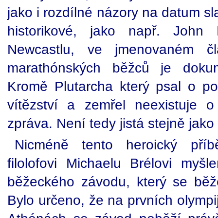
jako i rozdílné názory na datum sla
historikové, jako např. John
Newcastlu, ve jmenovaném člán
marathónských běžců je dokum
Kromě Plutarcha který psal o pos
vítězství a zemřel neexistuje o
zpráva. Není tedy jistá stejně jako 
Nicméně tento heroický příb
filolofovi Michaelu Brélovi myšl
běžeckého závodu, který se běž
Bylo určeno, že na prvních olympi