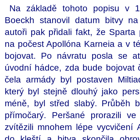
Na základě tohoto popisu v 19
Boeckh stanovil datum bitvy na 
autoři pak přidali fakt, že Spart
na počest Apollóna Karneia a v t
bojovat. Po návratu posla se a
úvodní hádce, zda bude bojovat č
čela armády byl postaven Miltiad
který byl stejně dlouhý jako pers
méně, byl střed slabý. Průběh b
přímočarý. Peršané prorazili ve
zvítězili mnohem lépe vycvičení 
do kleští a bitva skončila obr