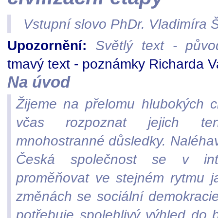
Vstupní slovo PhDr. Vladimíra 
Upozornění:
Světlý text - půvo
tmavý text - poznámky Richarda V
Na úvod
Žijeme na přelomu hlubokých c
včas rozpoznat jejich t
mnohostranné důsledky. Naléhavo
Česká společnost se v in
proměňovat ve stejném rytmu ja
změnách se sociální demokracie
potřebuje spolehlivý výhled do 