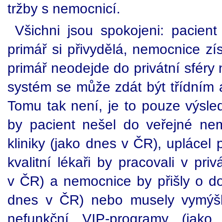
tržby s nemocnicí.
Všichni jsou spokojeni: pacient
primář si přivydělá, nemocnice zí
primář neodejde do privátní sféry
systém se může zdát být třídním 
Tomu tak není, je to pouze výsled
by pacient nešel do veřejné nem
kliniky (jako dnes v ČR), uplácel
kvalitní lékaři by pracovali v pri
v ČR) a nemocnice by přišly o do
dnes v ČR) nebo musely vymýšl
nefunkční VIP-programy (jak