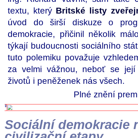
textu, který
Britské listy zveře
úvod do širší diskuze o progr
demokracie, přičinil několik má
týkají budoucnosti sociálního stá
tuto polemiku považuje vzhledem
za velmi vážnou, neboť se její 
životů i peněženek nás všech.
Plné znění prem
Sociální demokracie 
civilizační etapy