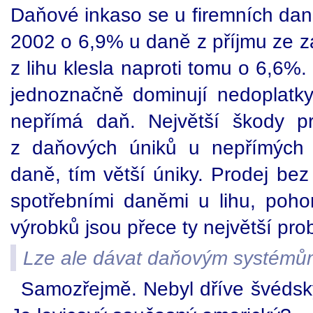
Daňové inkaso se u firemních daní
2002 o 6,9% u daně z příjmu ze zá
z lihu klesla naproti tomu o 6,6%
jednoznačně dominují nedoplatk
nepřímá daň. Největší škody pr
z daňových úniků u nepřímých 
daně, tím větší úniky. Prodej b
spotřebními daněmi u lihu, poh
výrobků jsou přece ty největší pro
Lze ale dávat daňovým systémům 
Samozřejmě. Nebyl dříve švédsk