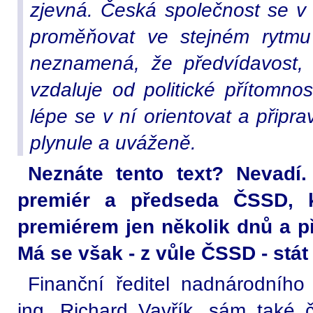
zjevná. Česká společnost se v
proměňovat ve stejném rytmu 
neznamená, že předvídavost, 
vzdaluje od politické přítomn
lépe se v ní orientovat a připr
plynule a uváženě.
Neznáte tento text? Nevadí.
premiér a předseda ČSSD, 
premiérem jen několik dnů a 
Má se však - z vůle ČSSD - stá
Finanční ředitel nadnárodníh
ing. Richard Vavřík, sám také