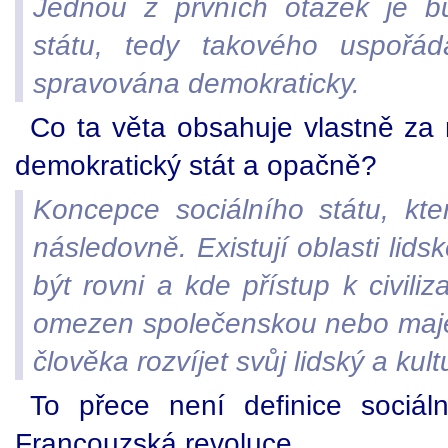
Jednou z prvních otázek je b
státu, tedy takového uspořádá
spravována demokraticky.
Co ta věta obsahuje vlastně za 
demokratický stát a opačně?
Koncepce sociálního státu, kte
následovně. Existují oblasti lidsk
být rovni a kde přístup k civi
omezen společenskou nebo majet
člověka rozvíjet svůj lidský a kult
To přece není definice sociáln
Francouzská revoluce.