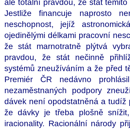
ale totální pravdou, že stát těmit
Jestliže financuje naprosto n
neschopnost, jejíž astronomic
ojedinělými délkami pracovní nesc
že stát marnotratně plýtvá vyb
pravdou, že stát nečinně přihlíž
systémů zneužíváním a že před tě
Premiér ČR nedávno prohlási
nezaměstnaných podpory zneuží
dávek není opodstatněná a tudíž 
že dávky je třeba plošně snížit
iracionality. Racionální národy p