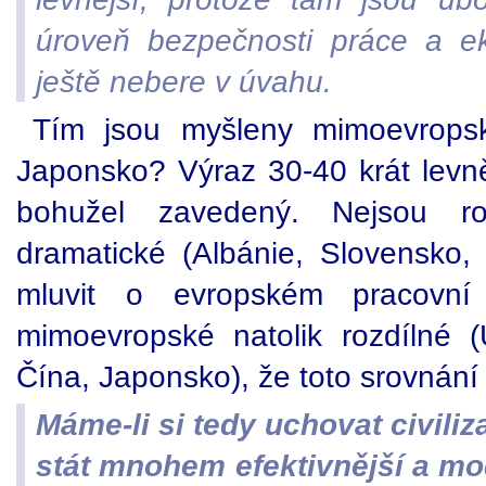
úroveň bezpečnosti práce a e
ještě nebere v úvahu.
Tím jsou myšleny mimoevrop
Japonsko? Výraz 30-40 krát levně
bohužel zavedený. Nejsou ro
dramatické (Albánie, Slovensko, 
mluvit o evropském pracovní
mimoevropské natolik rozdílné 
Čína, Japonsko), že toto srovnání 
Máme-li si tedy uchovat civili
stát mnohem efektivnější a mo