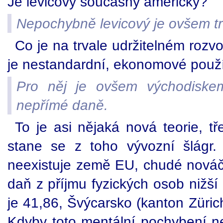
Je levicový současný americký?
Nepochybně levicový je ovšem trv
Co je na trvale udržitelném rozvo
je nestandardní, ekonomové použív
Pro něj je ovšem východiskem
nepřímé daně.
To je asi nějaká nová teorie, t
stane se z toho vývozní šlágr
neexistuje země EU, chudé nováčk
daň z příjmu fyzických osob nižš
je 41,86, Švýcarsko (kanton Züri
Kdyby toto mentální pochybení ne