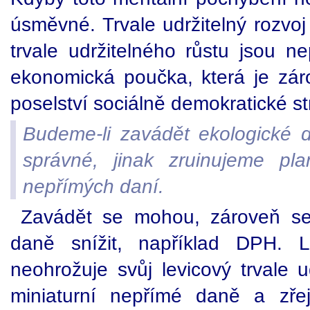
úsměvné. Trvale udržitelný rozvoj
trvale udržitelného růstu jsou n
ekonomická poučka, která je zá
poselství sociálně demokratické st
Budeme-li zavádět ekologické d
správné, jinak zruinujeme pl
nepřímých daní.
Zavádět se mohou, zároveň se
daně snížit, například DPH
neohrožuje svůj levicový trvale u
miniaturní nepřímé daně a zře