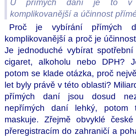
U přímých daní je to v g
komplikovanější a účinnost přím
Proč je vybírání přímých d
komplikovanější a proč je účinnos
Je jednoduché vybírat spotřebn
cigaret, alkoholu nebo DPH? Je
potom se klade otázka, proč nejv
let byly právě v této oblasti? Mili
přímých daní jsou dosud ne
nepřímých daní lehký, potom 
maskuje. Zřejmě obvyklé české
přeregistracím do zahraničí a poh