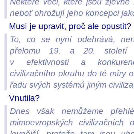
Některé věci, které jsou zjevně 
neboť ohrožují jeho koncepci jak
Musí je upravit, proč ale opustit?
To, co se nyní odehrává, nen
přelomu 19. a 20. století 
v efektivnosti a konkuren
civilizačního okruhu do té míry 
řadu svých systémů jiným civili
Vnutila?
Dnes však nemůžeme přehléd
mimoevropských civilizačních
levnější, protože tam jsou ub