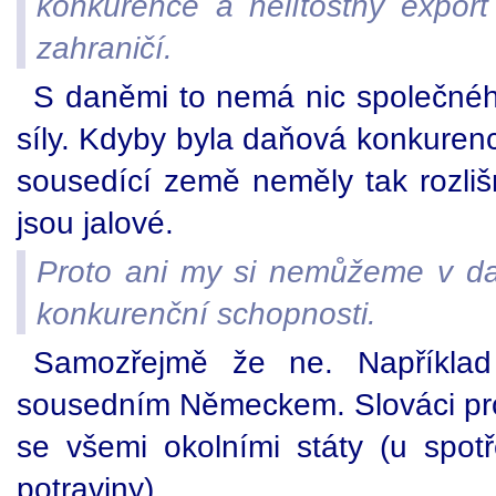
konkurence a nelítostný export 
zahraničí.
S daněmi to nemá nic společnéh
síly. Kdyby byla daňová konkurence
sousedící země neměly tak rozliš
jsou jalové.
Proto ani my si nemůžeme v daň
konkurenční schopnosti.
Samozřejmě že ne. Napříkla
sousedním Německem. Slováci pr
se všemi okolními státy (u spo
potraviny).