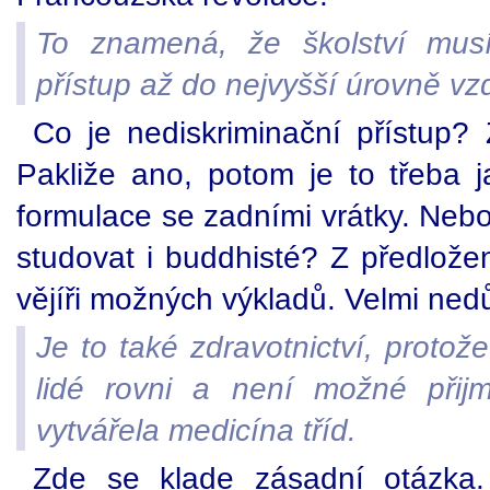
To znamená, že školství musí
přístup až do nejvyšší úrovně vz
Co je nediskriminační přístup? 
Pakliže ano, potom je to třeba j
formulace se zadními vrátky. Neb
studovat i buddhisté? Z předlože
vějíři možných výkladů. Velmi ne
Je to také zdravotnictví, protože
lidé rovni a není možné přij
vytvářela medicína tříd.
Zde se klade zásadní otázka. 