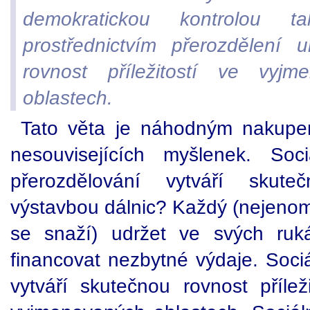
demokratickou kontrolou 
prostřednictvím přerozdělení 
rovnost příležitostí ve vyjme
oblastech.
Tato věta je náhodným nakupen
nesouvisejících myšlenek. Soci
přerozdělování vytváří skuteč
výstavbou dálnic? Každý (nejenom s
se snaží) udržet ve svých ru
financovat nezbytné výdaje. Sociá
vytváří skutečnou rovnost přílež