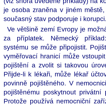
(viz shora uvedené příklady) na ko
je osoba zraněna v jiném městě,
současný stav podporuje i korupci
Ve většině zemí Evropy je možná 
za příplatek. Německý příkla
systému se může připojistit. Poji
vyměřovací hranicí může vstoupit
pojištění a zvolit si takovou úrov
Přijde-li k lékaři, může lékař úč
povinně pojištěného. V nemocnici
pojištěnému poskytnout privátní 
Protože používá nemocniční zaříz