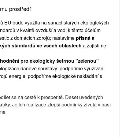
nímu prostředí
ů EU bude využita na sanaci starých ekologických
ndardů v kvalitě ovzduší a vod; k těmto účelům
estic z domácích zdrojů; nastavíme
přísná a
ckých standardů ve všech oblastech
a zajistíme
hodnění pro ekologicky šetrnou "zelenou"
kologizace daňové soustavy; podpoříme využívání
drojů energie; podpoříme ekologické nakládání s
dílet se na cestě k prosperitě. Deset uvedených
kroky. Jejich realizace zlepší podmínky života v naší
eme