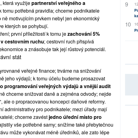
i, která využije
partnerství veřejného a
12
k tomu potřebná pravidla; chceme podnikatele
Po
ka
ro ně motivujícím prvkem nebyl jen ekonomický
16
 ve kterých se pohybují.
P
ní; první příležitostí k tomu je
zachování 5%
 v cestovním ruchu
; cestovní ruch přispívá
ekonomice a znásobuje tak její růstový potenciál.
rávní stát
rovnané veřejné finance; trváme na snižování
ormě jeho výdajů; k tomu účelu budeme prosazovat
ho programování veřejných výdajů
a vnější audit
ně chceme snižovat daně a zejména odvody; nejde
, ale o propracovanou koncepci daňové reformy.
 administrativy pro podnikatele; mezi úřady mají
ikatelé; chceme zavést
jedno úřední místo pro
ajistily vše potřebné samy; snížíme také přebytečnou
 správu může vykonávat méně úředníků, ale zato lépe