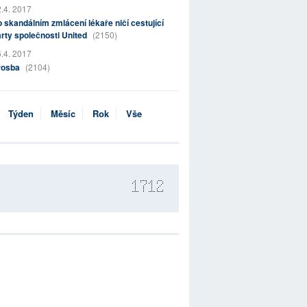
.4. 2017
 skandálním zmlácení lékaře ničí cestující
rty společnosti United
(2150)
.4. 2017
rosba
(2104)
Týden
Měsíc
Rok
Vše
1712