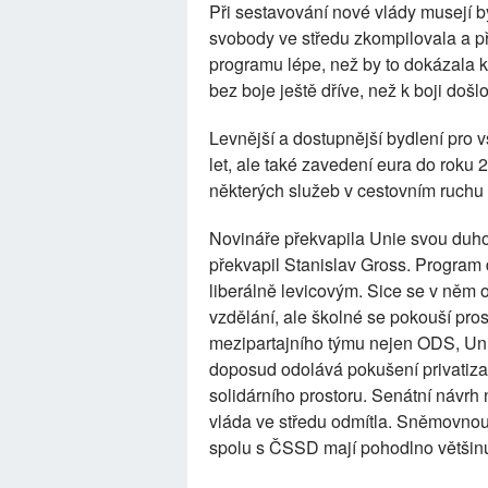
Při sestavování nové vlády musejí b
svobody ve středu zkompilovala a p
programu lépe, než by to dokázala k
bez boje ještě dříve, než k boji došlo.
Levnější a dostupnější bydlení pro 
let, ale také zavedení eura do roku
některých služeb v cestovním ruchu 
Novináře překvapila Unie svou duhov
překvapil Stanislav Gross. Program d
liberálně levicovým. Sice se v něm 
vzdělání, ale školné se pokouší pr
mezipartajního týmu nejen ODS, Unie
doposud odolává pokušení privatiza
solidárního prostoru. Senátní návrh
vláda ve středu odmítla. Sněmovnou 
spolu s ČSSD mají pohodlno většin