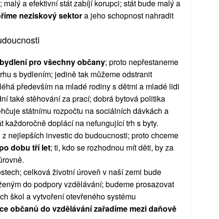
malý a efektivní stát zabíjí korupci; stát bude malý a
říme neziskový sektor
a jeho schopnost nahradit
budoucnosti
í bydlení pro všechny občany
; proto nepřestaneme
trhu s bydlením; jedině tak můžeme odstranit
oléhá především na mladé rodiny s dětmi a mladé lidi
ní také stěhování za prací; dobrá bytová politika
ehčuje státnímu rozpočtu na sociálních dávkách a
át každoročně doplácí na nefungující trh s byty.
 z nejlepších investic do budoucnosti; proto chceme
o dobu tří let
; ti, kdo se rozhodnou mít děti, by za
 úrovně.
stech; celková životní úroveň v naší zemi bude
oženým do podpory vzdělávání; budeme prosazovat
ých škol a vytvoření otevřeného systému
ice občanů do vzdělávání zařadíme mezi daňově