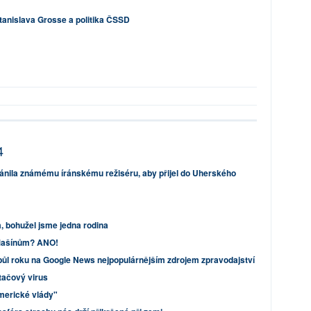
tanislava Grosse a politika ČSSD
4
ánila známému íránskému režiséru, aby přijel do Uherského
, bohužel jsme jedna rodina
Mašínům? ANO!
 půl roku na Google News nejpopulárnějším zdrojem zpravodajství
ítačový virus
americké vlády"