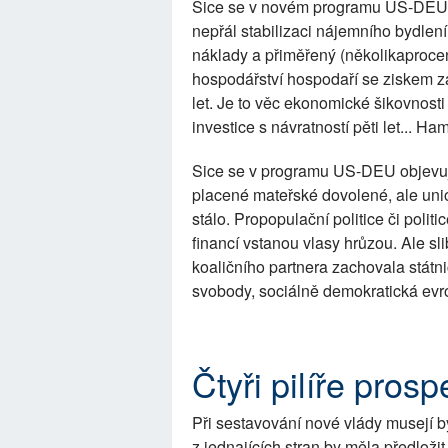
Sice se v novém programu US-DEU ob
nepřál stabilizaci nájemního bydlen
náklady a přiměřený (několikaproce
hospodářství hospodaří se ziskem z
let. Je to věc ekonomické šikovnost
investice s návratností pěti let... Ha
Sice se v programu US-DEU objevuje
placené mateřské dovolené, ale unio
stálo. Propopulační politice či polit
financí vstanou vlasy hrůzou. Ale s
koaličního partnera zachovala státn
svobody, sociálně demokratická evr
Čtyři pilíře pros
Při sestavování nové vlády musejí b
z jednajících stran by měla předloži