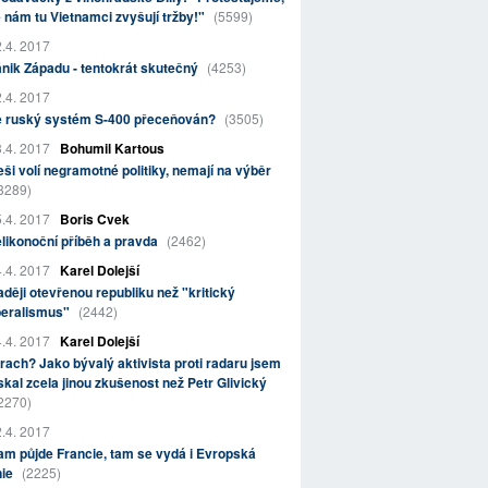
 nám tu Vietnamci zvyšují tržby!"
(5599)
.4. 2017
nik Západu - tentokrát skutečný
(4253)
.4. 2017
e ruský systém S-400 přeceňován?
(3505)
.4. 2017
Bohumil Kartous
ši volí negramotné politiky, nemají na výběr
3289)
.4. 2017
Boris Cvek
likonoční příběh a pravda
(2462)
.4. 2017
Karel Dolejší
ději otevřenou republiku než "kritický
beralismus"
(2442)
.4. 2017
Karel Dolejší
rach? Jako bývalý aktivista proti radaru jsem
skal zcela jinou zkušenost než Petr Glivický
2270)
.4. 2017
m půjde Francie, tam se vydá i Evropská
nie
(2225)