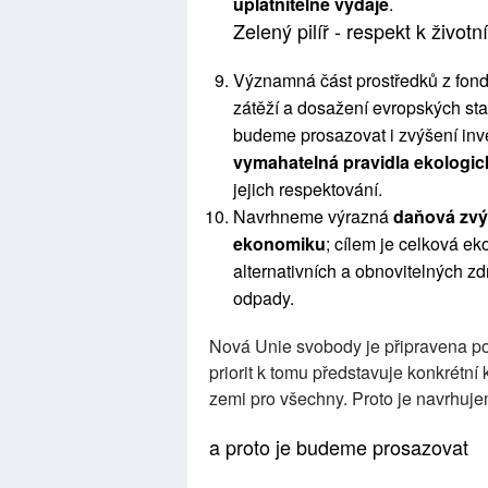
uplatnitelné výdaje
.
Zelený pilíř - respekt k život
Významná část prostředků z fond
zátěží a dosažení evropských sta
budeme prosazovat i zvýšení inv
vymahatelná pravidla ekologi
jejich respektování.
Navrhneme výrazná
daňová zvý
ekonomiku
; cílem je celková e
alternativních a obnovitelných z
odpady.
Nová Unie svobody je připravena po
priorit k tomu představuje konkrétní 
zemi pro všechny. Proto je navrhuj
a proto je budeme prosazovat