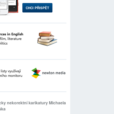
CHCI PŘISPĚT
icky nekorektní karikatury Michaela
áka