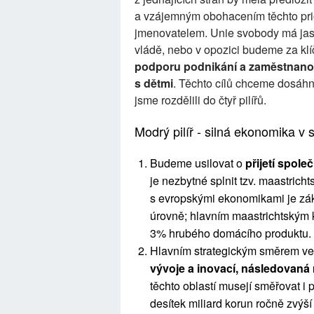
a vzájemným obohacením těchto prio
jmenovatelem. Unie svobody má jasn
vládě, nebo v opozici budeme za kl
podporu podnikání a zaměstnanost
s dětmi
. Těchto cílů chceme dosáhn
jsme rozdělili do čtyř pilířů.
Modrý pilíř - silná ekonomika v 
Budeme usilovat o
přijetí spol
je nezbytné splnit tzv. maastrich
s evropskými ekonomikami je zák
úrovně; hlavním maastrichtským k
3% hrubého domácího produktu.
Hlavním strategickým směrem ve
vývoje a inovací, následovaná 
těchto oblastí musejí směřovat i 
desítek miliard korun ročně zvýš