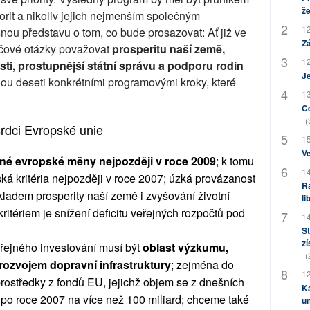
že
rit a nikoliv jejich nejmenším společným
12
ou představu o tom, co bude prosazovat: Ať již ve
Zá
íčové otázky považovat
prosperitu naší země,
12
i, prostupnější státní správu a podporu rodin
J
ou deseti konkrétními programovými kroky, které
13
Če
(
srdci Evropské unie
15
Ve
ečné evropské měny nejpozději v roce 2009
; k tomu
14
tská kritéria nejpozději v roce 2007; úzká provázanost
Ra
ladem prosperity naší země i zvyšování životní
li
ritériem je snížení deficitu veřejných rozpočtů pod
14
St
zí
řejného investování musí být
oblast výzkumu,
(
rozvojem dopravní infrastruktury
; zejména do
12
prostředky z fondů EU, jejichž objem se z dnešních
Ka
í po roce 2007 na více než 100 miliard; chceme také
u