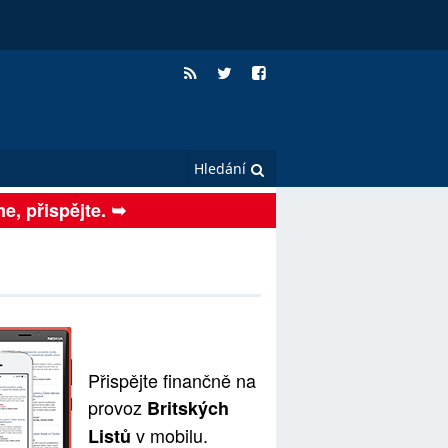
me, přispějte. ➥
Přispějte finančně na
provoz
Britských
v mobilu.
Listů