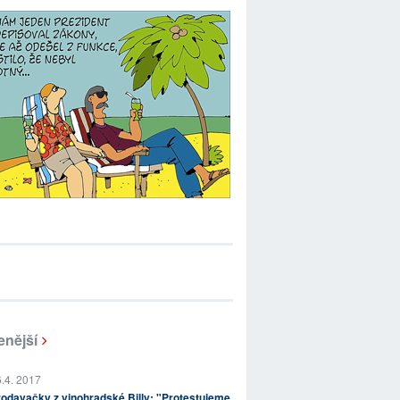
enější
.4. 2017
odavačky z vinohradské Billy: "Protestujeme,