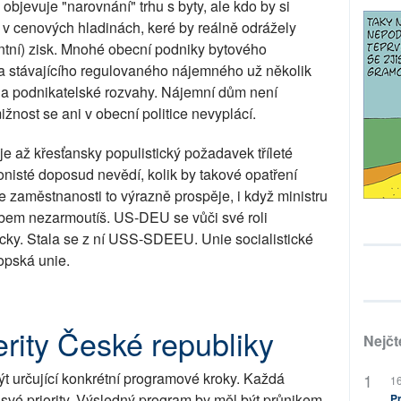
jevuje "narovnání" trhu s byty, ale kdo by si
í v cenových hladinách, keré by reálně odrážely
ntní) zisk. Mnohé obecní podniky bytového
a stávajícího regulovaného nájemného už několik
i a podnikatelské rozvahy. Nájemní dům není
mižnost se ani v obecní politice nevyplácí.
 až křesťansky populistický požadavek tříleté
nisté doposud nevědí, kolik by takové opatření
ice zaměstnanosti to výrazně prospěje, i když ministru
libem nezarmoutíš. US-DEU se vůči své roli
icky. Stala se z ní USS-SDEEU. Unie socialistické
opská unie.
perity České republiky
Nejčt
ýt určující konkrétní programové kroky. Každá
16
t své priority. Výsledný program by měl být průnikem
Pr