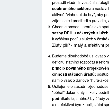
prosadit vládní investiční strategi
soukromého sektoru
a nastaví 
aktivně "vtáhnout do hry", aby p
zájem, ale i prostředí a pravidla,
Chceme prosadit prorůstová opatře
sazby DPH u některých služeb
k vyššímu podílu služeb v české 
Žlutý pilíř - malý a efektivní p
Budeme dlouhodobě usilovat o vy
deficitu státního rozpočtu a ref
princip povinného projektové
činnosti státních úřadů;
postup
nám o však o daňové "hurá-akce"
Usilujeme o zásadní zjednodušení
"běhat" dokumenty, nikoliv podn
podnikatele
, z něhož by úřady z
a neefektivní byrokracii; státní