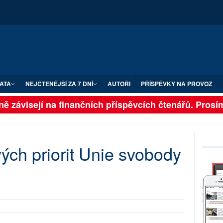
ATA
NEJČTENĚJŠÍ ZA 7 DNÍ
AUTOŘI
PŘÍSPĚVKY NA PROVOZ
lně závisejí na finančních příspěvcích čtenářů. Prosí
ch priorit Unie svobody