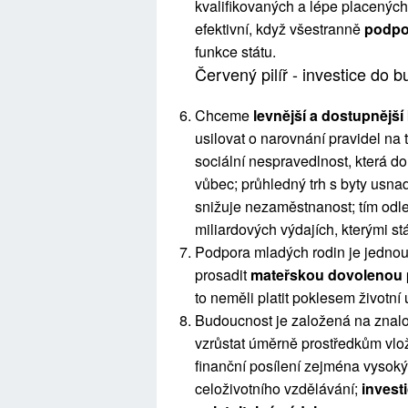
kvalifikovaných a lépe placených; 
efektivní, když všestranně
podpo
funkce státu.
Červený pilíř - investice do 
Chceme
levnější a dostupnějš
usilovat o narovnání pravidel na 
sociální nespravedlnost, která d
vůbec; průhledný trh s byty usnad
snižuje nezaměstnanost; tím odl
miliardových výdajích, kterými st
Podpora mladých rodin je jednou
prosadit
mateřskou dovolenou p
to neměli platit poklesem životní
Budoucnost je založená na znalo
vzrůstat úměrně prostředkům vl
finanční posílení zejména vysok
celoživotního vzdělávání;
invest