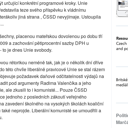
ýt určující konkrétní programové kroky. Unie
ředstavila teze svého příspěvku k vládnímu
terákoliv jiná strana , ČSSD nevyjímaje. Ustoupila
..
všechny, placenou mateřskou dovolenou po dobu tří
 2009 a zachování pětiprocentní sazby DPH u
- to je dnes Unie svobody.
ou rétorikou neméně tak, jak je o několik dní dříve
o této chvíle liberálně pravicové Unie se stal rázem
objevuje požadavek daňové odčitatelnosti výdajů na
osadit pod argumenty Radima Valenčíka a jeho
, ale zkusili to i komunisté... Pouze ČSSD
ce jednoho z posledních zákoutí veřejného
 na zavedení školného na vysokých školách koaliční
také neprojde. Liberální komunisté se umoudřili a
Polit
u.
Marč