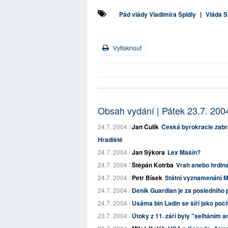
Pád vlády Vladimíra Špidly
|
Vláda S
Vytisknout
Obsah vydání | Pátek 23.7. 200
24.7. 2004 /
Jan Čulík
Česká byrokracie zabr
Hradiště
24.7. 2004 /
Jan Sýkora
Lex Mašín?
24.7. 2004 /
Štěpán Kotrba
Vrah anebo hrdina
24.7. 2004 /
Petr Bísek
Státní vyznamenání 
24.7. 2004 /
Deník Guardian je za posledního
24.7. 2004 /
Usáma bin Ladin se šíří jako poč
23.7. 2004 /
Útoky z 11. září byly "selháním 