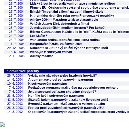
27. 7. 2004
Lidský život je neustálá konfrontace s měnící se realitou
27. 7. 2004
Firmy v EU: Očakávanie zvýšenej spolupráce v programe americke
27. 7. 2004
Britský "imperiální zájem" na Letní filmové škole
27. 7. 2004
9. thermidor druhého roku první Francouzské republiky
27. 7. 2004
Athény 2004 -- Marathón a jak to vlastně bylo
26. 7. 2004
Vojtěch Jasný: Dítě, dobrodruh a filmař
26. 7. 2004
Je nejsvobodnějším médiem Internet? Pro koho?
26. 7. 2004
Börkur Gunnarsson: Každé dílo je "cizí". Každá osoba je "cizinec
24. 7. 2004
Lex Mašín?
24. 7. 2004
Vrah anebo hrdina, bohužel jsme jedna rodina
1. 7. 2004
Hospodaření OSBL za červen 2004
29. 12. 2003
Nenechte si ujít: nový knižní výbor z Britských listů
18. 6. 2004
Inzerujte v Britských listech
22. 11. 2003
Adresy redakce
Softwarové patenty
28. 7. 2004
Vykrádanie nápadov alebo brzdenie inovácií?
14. 6. 2004
Argumentace proti softwarovým patentům
10. 6. 2004
K softwarovým patentům
7. 6. 2004
Počítačové programy mají právo na copyrightovou ochranu
7. 6. 2004
Je patentování softwaru skutečně zhoubné?
23. 5. 2004
Konflikt kvôli softvérovým patentom
11. 5. 2004
Skandál kolem patentového zákona v Evropské unii?
27. 9. 2003
Evropský parlament: Malá zpráva o velkém dosahu
26. 8. 2003
Protest proti zavedení softwarových patentů v EU
14. 3. 2002
O posilování patentových zákonů usilují korporace, které vznikly 