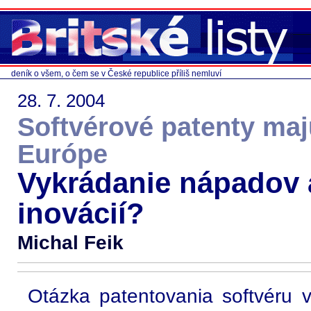
deník o všem, o čem se v České republice příliš nemluví
28. 7. 2004
Softvérové patenty majú
Európe
Vykrádanie nápadov 
inovácií?
Michal Feik
Otázka patentovania softvéru 