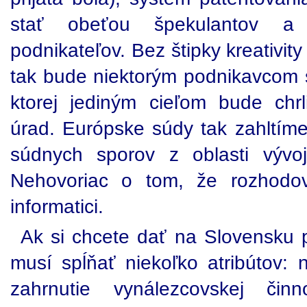
stať obeťou špekulantov a 
podnikateľov. Bez štipky kreativi
tak bude niektorým podnikavcom st
ktorej jediným cieľom bude chrl
úrad. Európske súdy tak zahltí
súdnych sporov z oblasti vývo
Nehovoriac o tom, že rozhodov
informatici.
Ak si chcete dať na Slovensku p
musí spĺňať niekoľko atribútov: 
zahrnutie vynálezcovskej čin