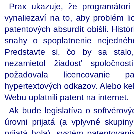
Prax ukazuje, že programátori
vynaliezaví na to, aby problém li
patentových absurdít obišli. Histó
snahy o spoplatnenie nejedné
Predstavte si, čo by sa stal
nezamietol žiadosť spoločnost
požadovala licencovanie p
hypertextových odkazov. Alebo ke
Webu uplatnili patent na internet.
Ak bude legislatíva o softvérov
úrovni prijatá (a vplyvné skupin
prijatá bola), systém patentovan