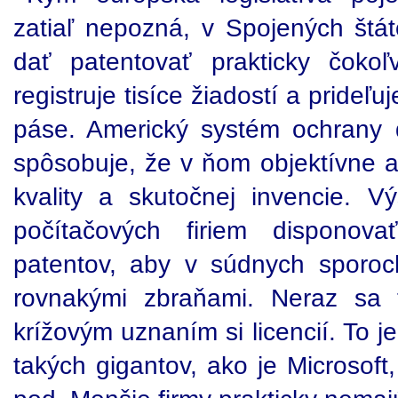
zatiaľ nepozná, v Spojených štá
dať patentovať prakticky čoko
registruje tisíce žiadostí a pride
páse. Americký systém ochrany 
spôsobuje, že v ňom objektívne 
kvality a skutočnej invencie. 
počítačových firiem disponov
patentov, aby v súdnych sporoc
rovnakými zbraňami. Neraz sa 
krížovým uznaním si licencií. To 
takých gigantov, ako je Microsof