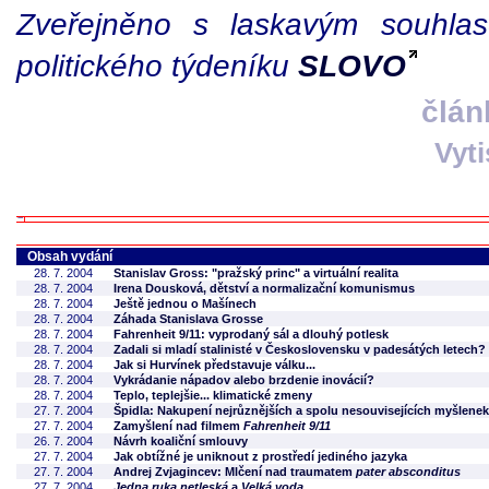
Zveřejněno s laskavým souhlas
politického týdeníku
SLOVO
člán
Vyt
Obsah vydání
28. 7. 2004
Stanislav Gross: "pražský princ" a virtuální realita
28. 7. 2004
Irena Dousková, dětství a normalizační komunismus
28. 7. 2004
Ještě jednou o Mašínech
28. 7. 2004
Záhada Stanislava Grosse
28. 7. 2004
Fahrenheit 9/11: vyprodaný sál a dlouhý potlesk
28. 7. 2004
Zadali si mladí stalinisté v Československu v padesátých letech?
28. 7. 2004
Jak si Hurvínek představuje válku...
28. 7. 2004
Vykrádanie nápadov alebo brzdenie inovácií?
28. 7. 2004
Teplo, teplejšie... klimatické zmeny
27. 7. 2004
Špidla: Nakupení nejrůznějších a spolu nesouvisejících myšlenek
27. 7. 2004
Zamyšlení nad filmem
Fahrenheit 9/11
26. 7. 2004
Návrh koaliční smlouvy
27. 7. 2004
Jak obtížné je uniknout z prostředí jediného jazyka
27. 7. 2004
Andrej Zvjagincev: Mlčení nad traumatem
pater absconditus
27. 7. 2004
Jedna ruka netleská
a
Velká voda