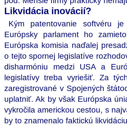
pod. Menšie firmy prakticky nemaj
Likvidácia inovácií?
Kým patentovanie softvéru j
Európsky parlament ho zamieto
Európska komisia naďalej presad
o tejto spornej legislatíve rozho
disharmóniu medzi USA a Euró
legislatívy treba vyriešiť. Za týc
zaregistrované v Spojených štáto
uplatniť. Ak by však Európska úni
vykročila americkou cestou, s na
by to znamenalo faktickú likvidáciu 