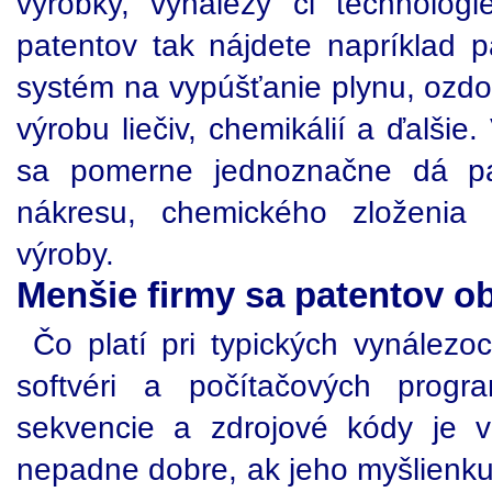
výrobky, vynálezy či technológ
patentov tak nájdete napríklad p
systém na vypúšťanie plynu, ozdo
výrobu liečiv, chemikálií a ďalšie
sa pomerne jednoznačne dá pat
nákresu, chemického zloženia
výroby.
Menšie firmy sa patentov o
Čo platí pri typických vynález
softvéri a počítačových progra
sekvencie a zdrojové kódy je ve
nepadne dobre, ak jeho myšlienku