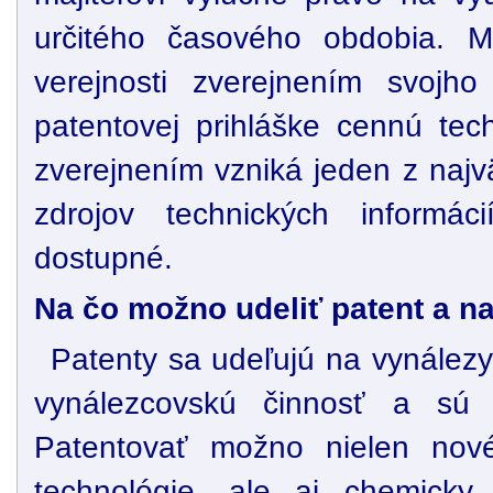
určitého časového obdobia. Ma
verejnosti zverejnením svojh
patentovej prihláške cennú tec
zverejnením vzniká jeden z najv
zdrojov technických informá
dostupné.
Na čo možno udeliť patent a na
Patenty sa udeľujú na vynálezy
vynálezcovskú činnosť a sú p
Patentovať možno nielen nové
technológie, ale aj chemicky v