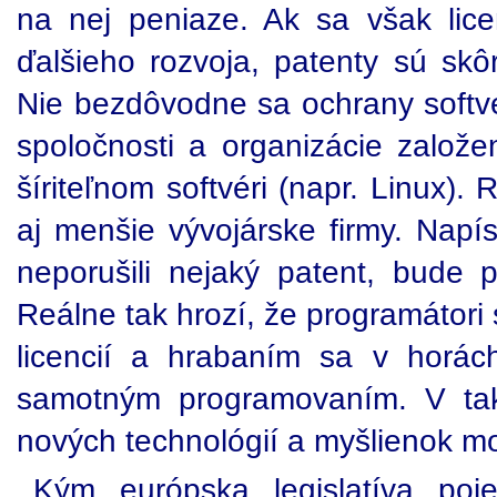
na nej peniaze. Ak sa však lic
ďalšieho rozvoja, patenty sú skô
Nie bezdôvodne sa ochrany softv
spoločnosti a organizácie zalo
šíriteľnom softvéri (napr. Linux)
aj menšie vývojárske firmy. Napí
neporušili nejaký patent, bude
Reálne tak hrozí, že programátori
licencií a hrabaním sa v horác
samotným programovaním. V ta
nových technológií a myšlienok mo
Kým európska legislatíva poj