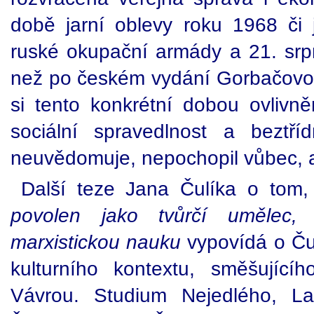
době jarní oblevy roku 1968 či j
ruské okupační armády a 21. srpnu
než po českém vydání Gorbačovo
si tento konkrétní dobou ovlivněn
sociální spravedlnost a beztří
neuvědomuje, nepochopil vůbec, a
Další teze Jana Čulíka o tom
povolen jako tvůrčí umělec, m
marxistickou nauku
vypovídá o Čul
kulturního kontextu, směšující
Vávrou. Studium Nejedlého, Lad