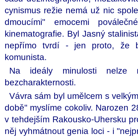
cynismus režie nemá už nic spol
dmoucími" emocemi poválečn
kinematografie. Byl Jasný stalinis
nepřímo tvrdí - jen proto, že
komunista.
Na ideály minulosti nelze n
bezcharakternosti.
Vávra sám byl umělcem s velkým U
době" myslíme cokoliv. Narozen 28
v tehdejším Rakousko-Uhersku prož
něj vyhmátnout genia loci - i "nej