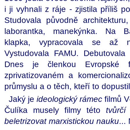
i ji vyhnali z ráje - zjistila příli
Studovala původně architekturu, 
laborantka, manekýnka. Na Ba
klapka, vypracovala se až 
Vystudovala FAMU. Debutovala 
Dnes je členkou Evropské 
zprivatizovaném a komercional
průmyslu a o těch, kteří to dopustili
Jaký je
ideologický rámec
filmů V
Čulíka musely filmy této
tvůrč
beletrizovat marxistickou nauku
..