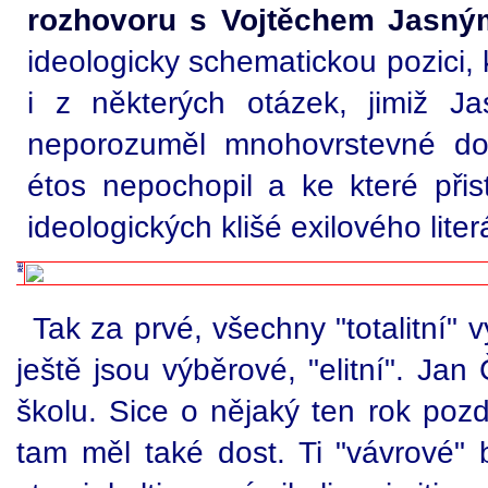
rozhovoru s Vojtěchem Jasný
ideologicky schematickou pozici, 
i z některých otázek, jimiž Jas
neporozuměl mnohovrstevné době
étos nepochopil a ke které př
ideologických klišé exilového lite
Tak za prvé, všechny "totalitní" 
ještě jsou výběrové, "elitní". Jan 
školu. Sice o nějaký ten rok pozd
tam měl také dost. Ti "vávrové" 