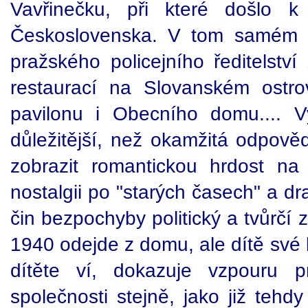
Vavřinečku, při které došlo k
Československa. V tom samém r
pražského policejního ředitelstv
restaurací na Slovanském ostr
pavilonu i Obecního domu.... 
důležitější, než okamžitá odpově
zobrazit romantickou hrdost na
nostalgii po "starých časech" a d
čin bezpochyby politický a tvůrčí 
1940 odejde z domu, ale dítě své l
dítěte ví, dokazuje vzpouru pr
společnosti stejně, jako již tehd