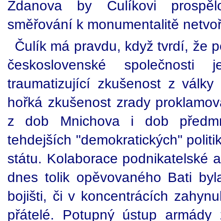
Ždanova by Čulíkovi prospěl
směřování k monumentalitě netvo
Čulík má pravdu, když tvrdí, že p
československé společnosti
traumatizující zkušenost z války
hořká zkušenost zrady proklamov
z dob Mnichova i dob předmni
tehdejších "demokratických" politi
státu. Kolaborace podnikatelské a
dnes tolik opěvovaného Bati by
bojišti, či v koncentrácích zahynul
přátelé. Potupný ústup armády