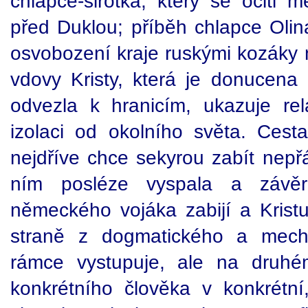
chlapce-sirotka, který se ocitl 
před Duklou; příběh chlapce Olin
osvobození kraje ruskými kozáky 
vdovy Kristy, která je donucena
odvezla k hranicím, ukazuje rela
izolaci od okolního světa. Cesta
nejdříve chce sekyrou zabít nepř
ním posléze vyspala a závěr
německého vojáka zabijí a Kristu
straně z dogmatického a mecha
rámce vystupuje, ale na druhé
konkrétního člověka v konkrétní