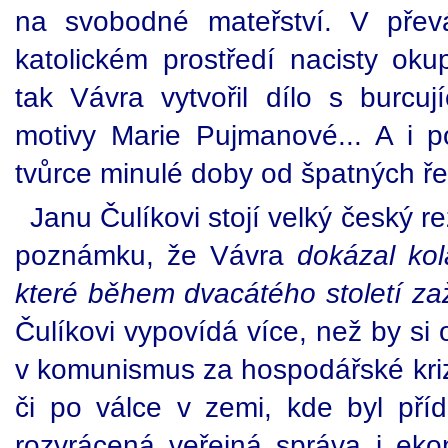
na svobodné mateřství. V přev
katolickém prostředí nacisty o
tak Vávra vytvořil dílo s burc
motivy Marie Pujmanové... A i 
tvůrce minulé doby od špatných ř
Janu Čulíkovi stojí velký český 
poznámku, že Vávra
dokázal kol
které během dvacátého století zaži
Čulíkovi vypovídá více, než by si o
v komunismus za hospodářské kriz
či po válce v zemi, kde byl pří
rozvrácená veřejná správa i ekon