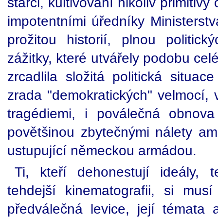
starci, kultivovaní nikoliv primiti
impotentními úředníky Ministerstv
prožitou historií, plnou politi
zážitky, které utvářely podobu cel
zrcadlila složitá politická situa
zrada "demokratických" velmocí, 
tragédiemi, i poválečná obnov
povětšinou zbytečnými nálety ame
ustupující německou armádou.
Ti, kteří dehonestují ideály, t
tehdejší kinematografii, si musí 
předválečná levice, její témata 