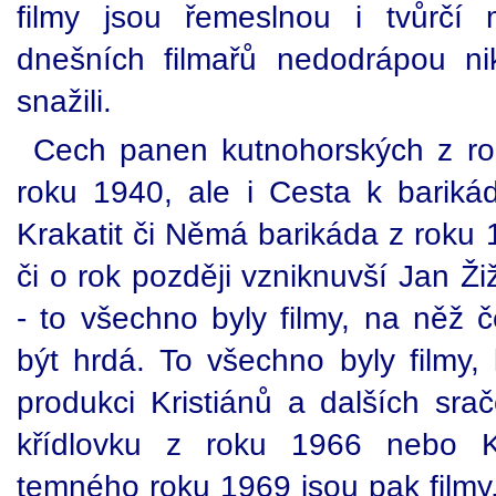
filmy jsou řemeslnou i tvůrčí
dnešních filmařů nedodrápou ni
snažili.
Cech panen kutnohorských z r
roku 1940, ale i Cesta k barik
Krakatit či Němá barikáda z roku
či o rok později vzniknuvší Jan Ži
- to všechno byly filmy, na něž 
být hrdá. To všechno byly filmy, k
produkci Kristiánů a dalších sr
křídlovku z roku 1966 nebo K
temného roku 1969 jsou pak filmy,