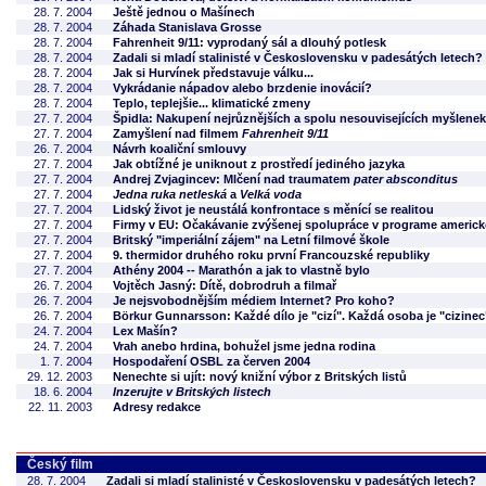
28. 7. 2004
Ještě jednou o Mašínech
28. 7. 2004
Záhada Stanislava Grosse
28. 7. 2004
Fahrenheit 9/11: vyprodaný sál a dlouhý potlesk
28. 7. 2004
Zadali si mladí stalinisté v Československu v padesátých letech?
28. 7. 2004
Jak si Hurvínek představuje válku...
28. 7. 2004
Vykrádanie nápadov alebo brzdenie inovácií?
28. 7. 2004
Teplo, teplejšie... klimatické zmeny
27. 7. 2004
Špidla: Nakupení nejrůznějších a spolu nesouvisejících myšlenek
27. 7. 2004
Zamyšlení nad filmem
Fahrenheit 9/11
26. 7. 2004
Návrh koaliční smlouvy
27. 7. 2004
Jak obtížné je uniknout z prostředí jediného jazyka
27. 7. 2004
Andrej Zvjagincev: Mlčení nad traumatem
pater absconditus
27. 7. 2004
Jedna ruka netleská
a
Velká voda
27. 7. 2004
Lidský život je neustálá konfrontace s měnící se realitou
27. 7. 2004
Firmy v EU: Očakávanie zvýšenej spolupráce v programe americke
27. 7. 2004
Britský "imperiální zájem" na Letní filmové škole
27. 7. 2004
9. thermidor druhého roku první Francouzské republiky
27. 7. 2004
Athény 2004 -- Marathón a jak to vlastně bylo
26. 7. 2004
Vojtěch Jasný: Dítě, dobrodruh a filmař
26. 7. 2004
Je nejsvobodnějším médiem Internet? Pro koho?
26. 7. 2004
Börkur Gunnarsson: Každé dílo je "cizí". Každá osoba je "cizinec
24. 7. 2004
Lex Mašín?
24. 7. 2004
Vrah anebo hrdina, bohužel jsme jedna rodina
1. 7. 2004
Hospodaření OSBL za červen 2004
29. 12. 2003
Nenechte si ujít: nový knižní výbor z Britských listů
18. 6. 2004
Inzerujte v Britských listech
22. 11. 2003
Adresy redakce
Český film
28. 7. 2004
Zadali si mladí stalinisté v Československu v padesátých letech?