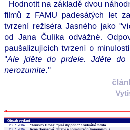
Hodnotit na základě dvou náhod
filmů z FAMU padesátých let za
tvrzení režiséra Jasného jako "v
od Jana Čulíka odvážné. Odpov
paušalizujících tvrzení o minulost
"
Ale jděte do prdele. Jděte do 
nerozumíte.
"
člán
Vyt
Obsah vydání
28. 7. 2004
Stanislav Gross: "pražský princ" a virtuální realita
28. 7. 2004
Irena Dousková, dětství a normalizační komunismus