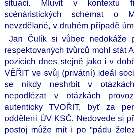
situaci. Mluvit v kontextu f
scénáristických schémat o M
nevzdělané, v druhém případě úm
Jan Čulík si vůbec nedokáže p
respektovaných tvůrců mohl stát
pozicích dnes stejně jako i v do
VĚŘIT ve svůj (privátní) ideál soc
se nikdy neshrbit v otázkách 
nepodlézat v otázkách provoz
autenticky TVOŘIT, byť za pen
oddělení ÚV KSČ. Nedovede si před
postoj může mít i po "pádu žele