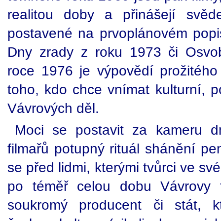
realitou doby a přinášejí svěde
postavené na prvoplánovém popisu
Dny zrady z roku 1973 či Osvo
roce 1976 je výpovědí prožitéh
toho, kdo chce vnímat kulturní, po
Vávrových děl.
Moci se postavit za kameru 
filmařů potupný rituál shánění pe
se před lidmi, kterými tvůrci ve sv
po téměř celou dobu Vávrovy fi
soukromý producent či stát, k