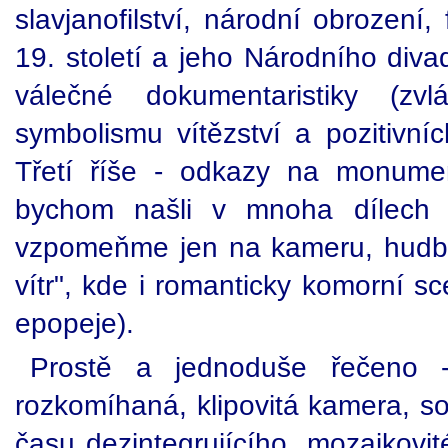
slavjanofilství, národní obrození,
19. století a jeho Národního divadl
válečné dokumentaristiky (zv
symbolismu vítězství a pozitivní
Třetí říše - odkazy na monument
bychom našli v mnoha dílech t
vzpomeňme jen na kameru, hudbu a
vítr", kde i romanticky komorní s
epopeje).
Prostě a jednoduše řečeno 
rozkomíhaná, klipovitá kamera, s
času dezintegrujícího, mozaikovi