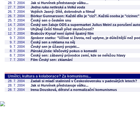
28. 7. 2004
Jak si Hurvínek představuje válku...
27. 7. 2004
Jedna ruka netleská
a
Velká voda
26. 7. 2004
Vojtěch Jasný: Dítě, dobrodruh a filmař
26. 7. 2004
Börkur Gunnarsson: Každé dílo je "cizí". Každá osoba je "cizinec"
25. 7. 2004
Český sen o českém snu
14. 7. 2004
Český sen žaluje ODS a supermarket Julius Meinl za porušení aut
12. 7. 2004
Uhýbají čeští filmaři před skutečností?
12. 7. 2004
Brabcův
Krysař
není úplně špatný film
9. 7. 2004
Správce statku:
"Užívat si života, než uplyne, je důležitější než po
9. 7. 2004
Český sen a reklama na něj
9. 7. 2004
Český sen
je úžasný projekt...
8. 7. 2004
Pánská jízda
: křečovitý pokus o komedii
8. 7. 2004
Český sen: zábavný průvodce zemí, kde se neřežou hlavy
7. 7. 2004
Film
Český sen
: zklamání
Umělci, kultura a kolaborace? Za komunismu...
28. 7. 2004
Zadali si mladí stalinisté v Československu v padesátých letech?
28. 7. 2004
Jak si Hurvínek představuje válku...
28. 7. 2004
Irena Dousková, dětství a normalizační komunismus