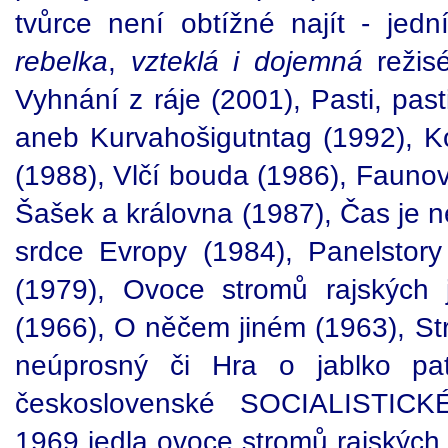
tvůrce není obtížné najít - jed
rebelka
,
vzteklá i dojemná
režisé
Vyhnání z ráje (2001), Pasti, past
aneb Kurvahošigutntag (1992), 
(1988), Vlčí bouda (1986), Fauno
Šašek a královna (1987), Čas je n
srdce Evropy (1984), Panelstory 
(1979), Ovoce stromů rajských 
(1966), O něčem jiném (1963), St
neúprosný či Hra o jablko pa
československé SOCIALISTICKÉ
1969 jedla ovoce stromů rajských,