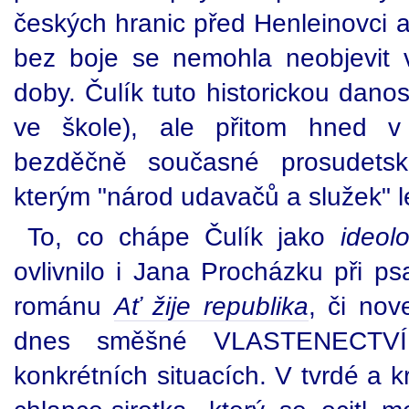
českých hranic před Henleinovci 
bez boje se nemohla neobjevit 
doby. Čulík tuto historickou danos
ve škole), ale přitom hned v
bezděčně současné prosudets
kterým "národ udavačů a služek" l
To, co chápe Čulík jako
ideol
ovlivnilo i Jana Procházku při p
románu
Ať žije republika
, či nov
dnes směšné VLASTENECTVÍ
konkrétních situacích. V tvrdé a 