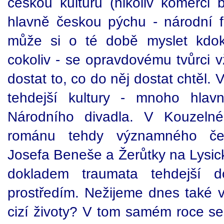
českou kulturu (nikoliv komerci 
hlavně českou pýchu - národní f
může si o té době myslet kdoko
cokoliv - se opravdovému tvůrci v
dostat to, co do něj dostat chtěl.
tehdejší kultury - mnoho hlavn
Národního divadla. V Kouzeln
románu tehdy významného čes
Josefa Beneše a Žerůtky na Lysick
dokladem traumata tehdejší d
prostředím. Nežijeme dnes také 
cizí životy? V tom samém roce se