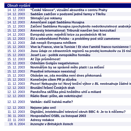
Obsah vydání
14. 12. 2003
"České Vánoce", vizuální absurdita v centru Prahy
14. 12. 2003
Saddám zadržen v podzemí jedné farmy v Tikrítu
15. 12. 2003
Slintající psi reklamy
14. 12. 2003
Američané zajali Saddáma Husajna
15. 12. 2003
Zatčení Saddáma Husajna zpochybnilo nedotknutelnost arabskýc
15. 12. 2003
Amnesty International: Tribunál navržen bez konzultací
14. 12. 2003
Evropská unie: největší krize za posledních 46 let
15. 12. 2003
EU a sebevědomé Polsko - a problémy pod stůl zameteme
15. 12. 2003
Jak neopít Evropana rohlíkem
15. 12. 2003
Vive la France, vive la Tunisie ! Et vive l'amitié franco-tunisienne !
15. 12. 2003
Jsou údaje ze zdravotních registrů na prodej komukoliv za 15 tis
15. 12. 2003
Josef Lux - politik evropského formátu
15. 12. 2003
Ať žije průměrnost!
15. 12. 2003
Odmítám Golgův negativismus
15. 12. 2003
Novinářům by se správně mělo platit i za mlčení
15. 12. 2003
Pravdivé informace neexistují
15. 12. 2003
Obávám se, zda morálka není dnes překonaná
15. 12. 2003
Konečným cílem PR je důvěra
11. 12. 2003
Pozor! Nekupujte to! Nový knižní výbor z
BL
neobsahuje žádné in
12. 12. 2003
Brutální řešení Českých drah
12. 12. 2003
Pandořina skříňka plná hnědého uhlí a miliard
12. 12. 2003
Rádio Beat: pište, ale nekritizujte!
12. 12. 2003
Vatikán: další italská mafie?
12. 12. 2003
Nejsme jako oni!
11. 12. 2003
Digitální, intelektuální televizní okruh BBC 4: Je to k něčemu?
30. 11. 2003
Hospodaření OSBL za listopad 2003
22. 11. 2003
Adresy redakce
18. 6. 2004
Inzerujte v Britských listech