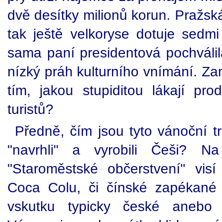
dvě desítky milionů korun. Pražsk
tak ještě velkoryse dotuje sedmi
sama paní presidentová pochválil
nízký práh kulturního vnímání. Z
tím, jakou stupiditou lákají pro
turistů?
Předně, čím jsou tyto vánoční t
"navrhli" a vyrobili Češi? N
"Staroměstské občerstvení" vis
Coca Colu, či čínské zapékané
vskutku typicky české anebo 