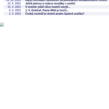
14. 10. 2003
Karel Hoffmann odsouzen za podvracení socialistického zřízení
23. 9. 2003
Ještě jednou k otázce morálky v umění
15. 9. 2003
V tomhle státě něco hodně smrdí...
8. 9. 2003
J. X. Doležal: Paula Wild je hezčí...
2. 9. 2003
Český novinář je dobrá anebo špatná značka?