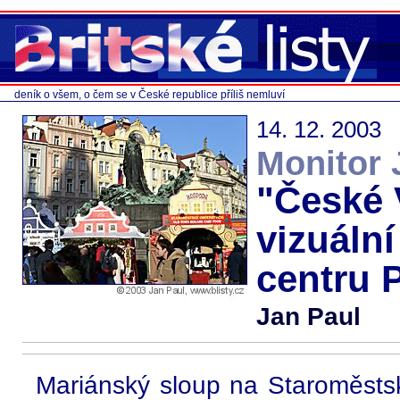
deník o všem, o čem se v České republice příliš nemluví
14. 12. 2003
Monitor 
"České 
vizuální
centru 
Jan Paul
Mariánský sloup na Staroměsts