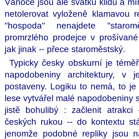
Vánoce jsou ale svátku klidu a mí
netolerovat vyloženě klamavou 
"hospoda" nenajdete "starom
promrzlého prodejce v prošívané
jak jinak -- přece staroměstský.
Typicky česky obskurní je téměř
napodobeniny architektury, v je
postaveny. Logiku to nemá, to je
lese vytvářel malé napodobeniny s
jistě bohulibý : začlenit atrakci
českých rukou -- do kontextu stáv
jenomže podobné repliky jsou n