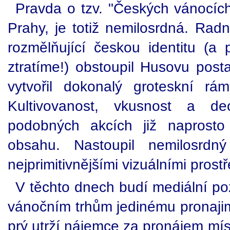
Pravda o tzv. "Českých vánocích
Prahy, je totiž nemilosrdná. Radn
rozmělňující českou identitu (
ztratíme!) obstoupil Husovu post
vytvořil dokonalý groteskní r
Kultivovanost, vkusnost a de
podobných akcích již naprost
obsahu. Nastoupil nemilosrdn
nejprimitivnějšími vizuálními prost
V těchto dnech budí mediální po
vánočním trhům jedinému pronajim
prý utrží nájemce za pronájem mís