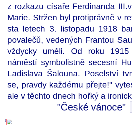
z rozkazu císaře Ferdinanda III.
Marie. Stržen byl protiprávně v re
sta letech 3. listopadu 1918 ba
povalečů, vedených Frantou Sau
vždycky uměli. Od roku 1915
náměstí symbolistně secesní H
Ladislava Šalouna. Poselství tv
se, pravdy každému přejte!" vyte
ale v těchto dnech hořký a ironick
"České vánoce"