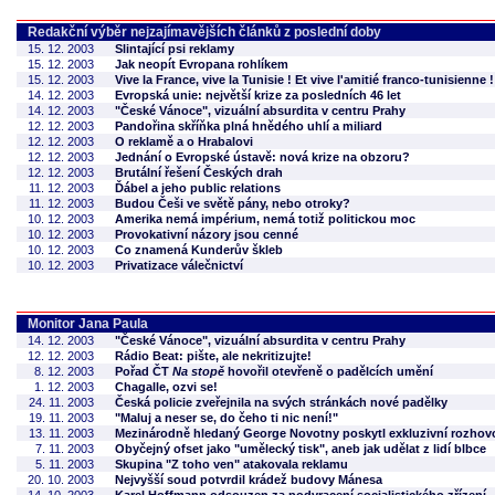
Redakční výběr nejzajímavějších článků z poslední doby
15. 12. 2003
Slintající psi reklamy
15. 12. 2003
Jak neopít Evropana rohlíkem
15. 12. 2003
Vive la France, vive la Tunisie ! Et vive l'amitié franco-tunisienne !
14. 12. 2003
Evropská unie: největší krize za posledních 46 let
14. 12. 2003
"České Vánoce", vizuální absurdita v centru Prahy
12. 12. 2003
Pandořina skříňka plná hnědého uhlí a miliard
12. 12. 2003
O reklamě a o Hrabalovi
12. 12. 2003
Jednání o Evropské ústavě: nová krize na obzoru?
12. 12. 2003
Brutální řešení Českých drah
11. 12. 2003
Ďábel a jeho public relations
11. 12. 2003
Budou Češi ve světě pány, nebo otroky?
10. 12. 2003
Amerika nemá impérium, nemá totiž politickou moc
10. 12. 2003
Provokativní názory jsou cenné
10. 12. 2003
Co znamená Kunderův škleb
10. 12. 2003
Privatizace válečnictví
Monitor Jana Paula
14. 12. 2003
"České Vánoce", vizuální absurdita v centru Prahy
12. 12. 2003
Rádio Beat: pište, ale nekritizujte!
8. 12. 2003
Pořad ČT
Na stopě
hovořil otevřeně o padělcích umění
1. 12. 2003
Chagalle, ozvi se!
24. 11. 2003
Česká policie zveřejnila na svých stránkách nové padělky
19. 11. 2003
"Maluj a neser se, do čeho ti nic není!"
13. 11. 2003
Mezinárodně hledaný George Novotny poskytl exkluzivní rozhovo
7. 11. 2003
Obyčejný ofset jako "umělecký tisk", aneb jak udělat z lidí blbce
5. 11. 2003
Skupina "Z toho ven" atakovala reklamu
20. 10. 2003
Nejvyšší soud potvrdil krádež budovy Mánesa