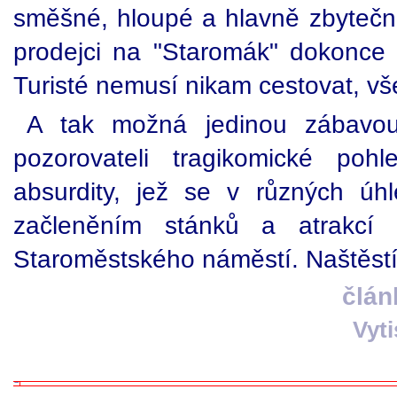
směšné, hloupé a hlavně zbytečné
prodejci na "Staromák" dokonce i
Turisté nemusí nikam cestovat, vš
A tak možná jedinou zábavo
pozorovateli tragikomické pohl
absurdity, jež se v různých úh
začleněním stánků a atrakcí d
Staroměstského náměstí. Naštěstí 
člán
Vyt