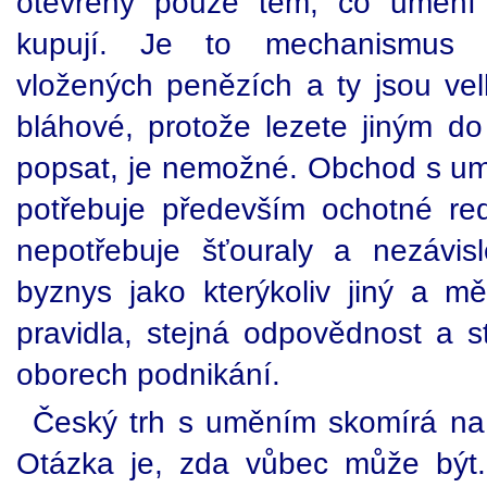
otevřený pouze těm, co umění 
kupují. Je to mechanismus 
vložených penězích a ty jsou vel
bláhové, protože lezete jiným d
popsat, je nemožné. Obchod s um
potřebuje především ochotné red
nepotřebuje šťouraly a nezávis
byznys jako kterýkoliv jiný a mě
pravidla, stejná odpovědnost a s
oborech podnikání.
Český trh s uměním skomírá na t
Otázka je, zda vůbec může být