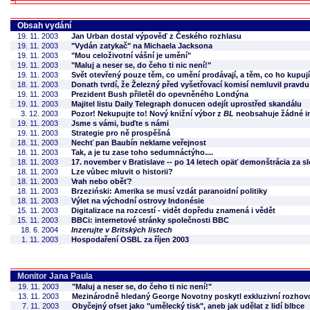
Obsah vydání
19. 11. 2003
Jan Urban dostal výpověď z Českého rozhlasu
19. 11. 2003
"Vydán zatykač" na Michaela Jacksona
19. 11. 2003
"Mou celoživotní vášní je umění"
19. 11. 2003
"Maluj a neser se, do čeho ti nic není!"
19. 11. 2003
Svět otevřený pouze těm, co umění prodávají, a těm, co ho kupují
18. 11. 2003
Donath tvrdí, že Železný před vyšetřovací komisí nemluvil pravdu
19. 11. 2003
Prezident Bush přiletěl do opevněného Londýna
19. 11. 2003
Majitel listu Daily Telegraph donucen odejít uprostřed skandálu
3. 12. 2003
Pozor! Nekupujte to! Nový knižní výbor z
BL
neobsahuje žádné in
19. 11. 2003
Jsme s vámi, buďte s námi
19. 11. 2003
Strategie pro ně prospěšná
18. 11. 2003
Nechť pan Baubín neklame veřejnost
18. 11. 2003
Tak, a je tu zase toho sedumnáctýho....
18. 11. 2003
17. november v Bratislave -- po 14 letech opäť demonštrácia za 
18. 11. 2003
Lze vůbec mluvit o historii?
18. 11. 2003
Vrah nebo oběť?
18. 11. 2003
Brzeziński: Amerika se musí vzdát paranoidní politiky
18. 11. 2003
Výlet na východní ostrovy Indonésie
15. 11. 2003
Digitalizace na rozcestí - vidět dopředu znamená i vědět
15. 11. 2003
BBCi: internetové stránky společnosti BBC
18. 6. 2004
Inzerujte v Britských listech
1. 11. 2003
Hospodaření OSBL za říjen 2003
Monitor Jana Paula
19. 11. 2003
"Maluj a neser se, do čeho ti nic není!"
13. 11. 2003
Mezinárodně hledaný George Novotny poskytl exkluzivní rozhovo
7. 11. 2003
Obyčejný ofset jako "umělecký tisk", aneb jak udělat z lidí blbce