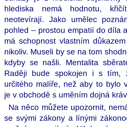
hlediska nemá hodnotu, křič
neotevírají. Jako umělec pozná
pohled -- prostou empatií do díla 
má schopnost vlastním důkazem
nikoliv. Museli by se na tom shod
kdyby se našli. Mentalita sběrat
Raději bude spokojen i s tím,
určitého malíře, než aby to bylo
je v obchodě s uměním dojná kráv
Na něco můžete upozornit, nemáte
se svými zákony a línými zákono