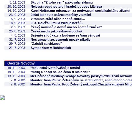
5. 11. 2003
Skupina "Z toho ven" atakovala reklamu
20. 10. 2003
Nejvyšší soud potvrdil krádež budovy Mánesa
14. 10. 2003
Karel Hoffmann odsouzen za podvracení socialistického zřízení
23. 9. 2003
Ještě jednou k otázce morálky v umění
15. 9. 2003
V tomhle státě něco hodně smrdí...
8. 9. 2003
J. X. Doležal: Paula Wild je hezčí...
2. 9. 2003
Český novinář je dobrá anebo špatná značka?
25. 8. 2003
Česká média jako zábavní podnik
4. 8. 2003
Sežeňte si důkazy a budeme se Vám věnovat
31. 7. 2003
Nos upravit lze, vyměnit mozek nikoliv
29. 7. 2003
"Zaľubil sa chlapec"
21. 7. 2003
Sympozium v Řehlovicích
George Novotný
19. 11. 2003
"Mou celoživotní vášní je umění"
19. 11. 2003
"Maluj a neser se, do čeho ti nic není!"
13. 11. 2003
Mezinárodně hledaný George Novotny poskytl exkluzivní rozhovo
2. 8. 2002
Monitor Jana Paula: Železnému se ztratil obraz, aneb mnoho otá
2. 8. 2002
Monitor Jana Paula: Proč Železný nekoupil Chagalla v galerii Mir