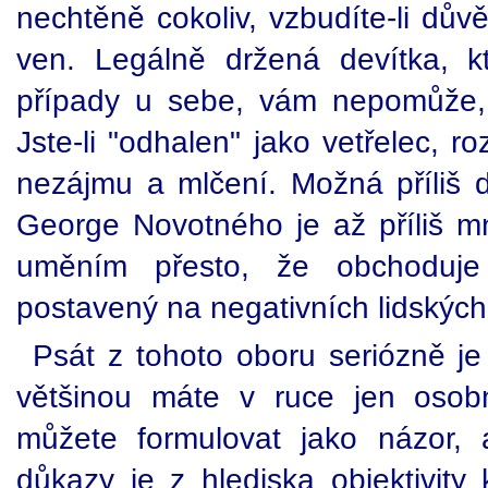
nechtěně cokoliv, vzbudíte-li dův
ven. Legálně držená devítka, k
případy u sebe, vám nepomůže, i
Jste-li "odhalen" jako vetřelec, 
nezájmu a mlčení. Možná příliš d
George Novotného je až příliš 
uměním přesto, že obchoduje 
postavený na negativních lidských
Psát z tohoto oboru seriózně je 
většinou máte v ruce jen osobn
můžete formulovat jako názor,
důkazy je z hlediska objektivity