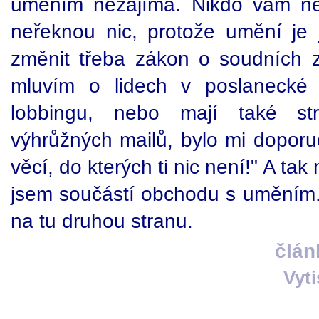
uměním nezajímá. Nikdo vám ne
neřeknou nic, protože umění je j
změnit třeba zákon o soudních 
mluvím o lidech v poslanecké 
lobbingu, nebo mají také st
výhrůžných mailů, bylo mi doporu
věcí, do kterých ti nic není!" A ta
jsem součástí obchodu s uměním
na tu druhou stranu.
člán
Vyt