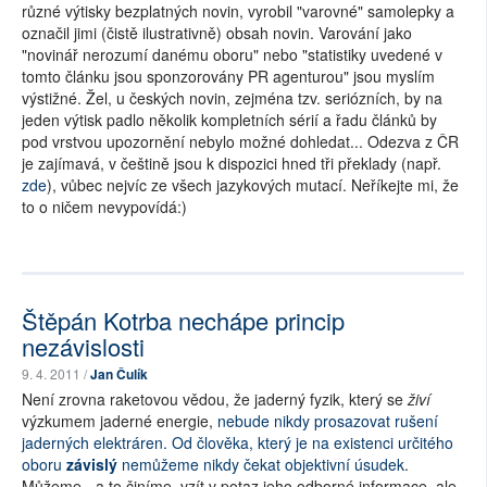
různé výtisky bezplatných novin, vyrobil "varovné" samolepky a
označil jimi (čistě ilustrativně) obsah novin. Varování jako
"novinář nerozumí danému oboru" nebo "statistiky uvedené v
tomto článku jsou sponzorovány PR agenturou" jsou myslím
výstižné. Žel, u českých novin, zejména tzv. seriózních, by na
jeden výtisk padlo několik kompletních sérií a řadu článků by
pod vrstvou upozornění nebylo možné dohledat... Odezva z ČR
je zajímavá, v češtině jsou k dispozici hned tři překlady (např.
zde
), vůbec nejvíc ze všech jazykových mutací. Neříkejte mi, že
to o ničem nevypovídá:)
Štěpán Kotrba nechápe princip
nezávislosti
9. 4. 2011 /
Jan Čulík
Není zrovna raketovou vědou, že jaderný fyzik, který se
živí
výzkumem jaderné energie,
nebude nikdy prosazovat rušení
jaderných elektráren. Od člověka, který je na existenci určitého
oboru
závislý
nemůžeme nikdy čekat objektivní úsudek
.
Můžeme - a to činíme, vzít v potaz jeho odborné informace, ale