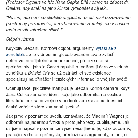
(Profesor Sigelius ve hře Karla Čapka
Bílá nemoc
na žádost dr.
Galéna, aby směl na jeho klinice vyzkoušet svůj lék.)
"Nevím, zda není ve skotské angličtině rozdíl mezi pozorováním
(nestranný pozorovatel) a rozhodováním zřetelný, ale v češtině
tento rozdíl vnímáme citlivě."
Štěpán Kotrba
Kdykoliv Štěpánu Kotrbovi dojdou argumenty,
vytasí se z
xenofobií
. Je to v dnešním globalizovaném světě zvlášť
neférové, nepřijatelné a nebezpečné, protože menší
společenství, jako je Česká republika, potřebují čerstvý vzduch
zvnějšku a
Britské listy
se už patnáct let své existence
specializují na přinášení "cizáckých" informací o vnějším světě.
Oceňuji také, jak citlivě manipuluje Štěpán Kotrba čtenáře, když
Jana Čulíka záměrně identifikuje jako odborníka na českou
literaturu, což samozřejmě v hodnotovém systému dnešních
české veřejné sféry znamená "pošuk".
Jak jsme v poznámce uvedli, uznáváme, že Vladimír Wagner je
odborník na jadernou fyziku a proto jeho texty publikujeme. Jak
už jsem napsal v poznámce výše, něco jiného je, když odborník,
pracující v daném průmyslu, předloží své argumenty, o tom, co