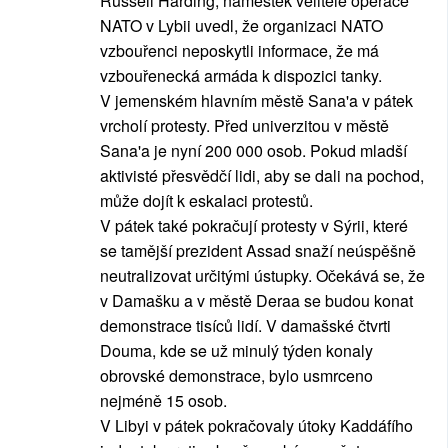
Russell Harding, náměstek velitele operace
NATO v Lybii uvedl, že organizaci NATO
vzbouřenci neposkytli informace, že má
vzbouřenecká armáda k dispozici tanky.
V jemenském hlavním městě Sana'a v pátek
vrcholí protesty. Před univerzitou v městě
Sana'a je nyní 200 000 osob. Pokud mladší
aktivisté přesvědčí lidi, aby se dali na pochod,
může dojít k eskalaci protestů.
V pátek také pokračují protesty v Sýrii, které
se tamější prezident Assad snaží neúspěšně
neutralizovat určitými ústupky. Očekává se, že
v Damašku a v městě Deraa se budou konat
demonstrace tisíců lidí. V damašské čtvrti
Douma, kde se už minulý týden konaly
obrovské demonstrace, bylo usmrceno
nejméně 15 osob.
V Libyi v pátek pokračovaly útoky Kaddáfího