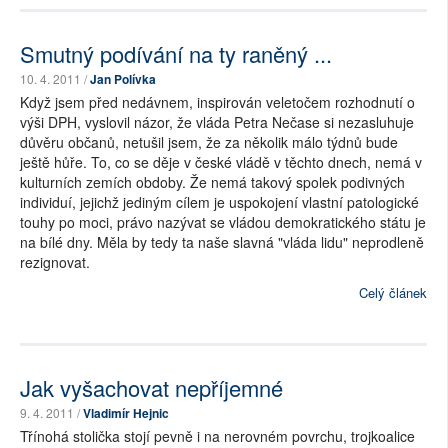
Smutný podívání na ty raněný ...
10. 4. 2011 /
Jan Polívka
Když jsem před nedávnem, inspirován veletočem rozhodnutí o
výši DPH, vyslovil názor, že vláda Petra Nečase si nezasluhuje
důvěru občanů, netušil jsem, že za několik málo týdnů bude
ještě hůře. To, co se děje v české vládě v těchto dnech, nemá v
kulturních zemích obdoby. Že nemá takový spolek podivných
individuí, jejichž jediným cílem je uspokojení vlastní patologické
touhy po moci, právo nazývat se vládou demokratického státu je
na bílé dny. Měla by tedy ta naše slavná "vláda lidu" neprodleně
rezignovat.
Celý článek
Jak vyšachovat nepříjemné
9. 4. 2011 /
Vladimír Hejnic
Třínohá stolička stojí pevně i na nerovném povrchu, trojkoalice