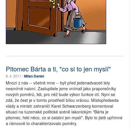
Pitomec Bárta a ti, "co si to jen myslí"
9. 4. 2011 /
Milan Daniel
Mnozí z nás -- včetně mne -- byli před jedenadvaceti lety
nesmírně naivní. Zastupitele jsme vnímali jako praporečníky
nových poměrů, lidi, pro něž bude výkon funkce ctí. Nyní se
zdá, že čest je v tomto prostředí bílou vránou. Místopředseda
vlády a ministr zahraničí Karel Schwarzenberg komentoval
situaci na tuzemské politické scéně lakonickým "Bárta je
pitomec, řekl něco, co si ostatní jen myslí". Bylo to jistě upřímné
a rámcově to charakterizovalo poměry.