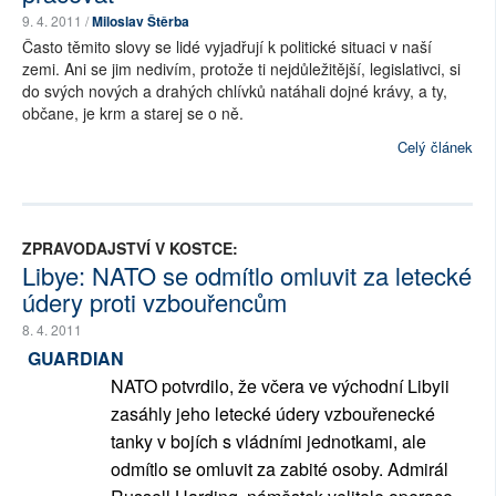
9. 4. 2011 /
Miloslav Štěrba
Často těmito slovy se lidé vyjadřují k politické situaci v naší
zemi. Ani se jim nedivím, protože ti nejdůležitější, legislativci, si
do svých nových a drahých chlívků natáhali dojné krávy, a ty,
občane, je krm a starej se o ně.
Celý článek
ZPRAVODAJSTVÍ V KOSTCE:
Libye: NATO se odmítlo omluvit za letecké
údery proti vzbouřencům
8. 4. 2011
GUARDIAN
NATO potvrdilo, že včera ve východní Libyii
zasáhly jeho letecké údery vzbouřenecké
tanky v bojích s vládními jednotkami, ale
odmítlo se omluvit za zabité osoby. Admirál