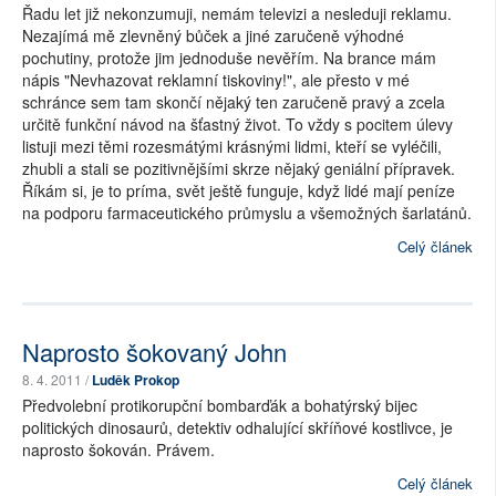
Řadu let již nekonzumuji, nemám televizi a nesleduji reklamu.
Nezajímá mě zlevněný bůček a jiné zaručeně výhodné
pochutiny, protože jim jednoduše nevěřím. Na brance mám
nápis "Nevhazovat reklamní tiskoviny!", ale přesto v mé
schránce sem tam skončí nějaký ten zaručeně pravý a zcela
určitě funkční návod na šťastný život. To vždy s pocitem úlevy
listuji mezi těmi rozesmátými krásnými lidmi, kteří se vyléčili,
zhubli a stali se pozitivnějšími skrze nějaký geniální přípravek.
Říkám si, je to príma, svět ještě funguje, když lidé mají peníze
na podporu farmaceutického průmyslu a všemožných šarlatánů.
Celý článek
Naprosto šokovaný John
8. 4. 2011 /
Luděk Prokop
Předvolební protikorupční bombarďák a bohatýrský bijec
politických dinosaurů, detektiv odhalující skříňové kostlivce, je
naprosto šokován. Právem.
Celý článek