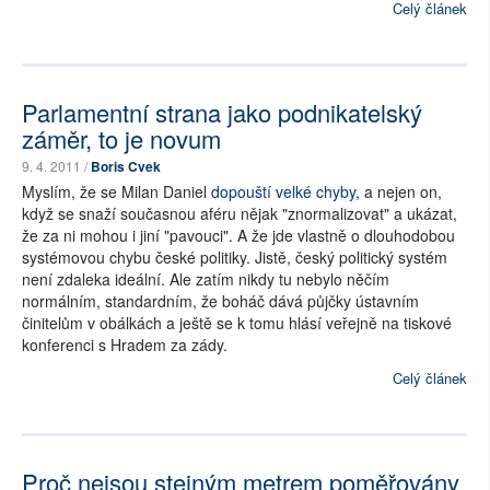
Celý článek
Parlamentní strana jako podnikatelský
záměr, to je novum
9. 4. 2011 /
Boris Cvek
Myslím, že se Milan Daniel
dopouští velké chyby
, a nejen on,
když se snaží současnou aféru nějak "znormalizovat" a ukázat,
že za ni mohou i jiní "pavouci". A že jde vlastně o dlouhodobou
systémovou chybu české politiky. Jistě, český politický systém
není zdaleka ideální. Ale zatím nikdy tu nebylo něčím
normálním, standardním, že boháč dává půjčky ústavním
činitelům v obálkách a ještě se k tomu hlásí veřejně na tiskové
konferenci s Hradem za zády.
Celý článek
Proč nejsou stejným metrem poměřovány