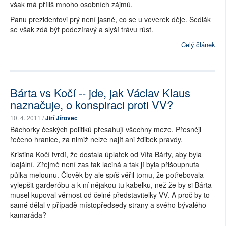
však má příliš mnoho osobních zájmů.
Panu prezidentovi prý není jasné, co se u veverek děje. Sedlák
se však zdá být podezíravý a slyší trávu růst.
Celý článek
Bárta vs Kočí -- jde, jak Václav Klaus
naznačuje, o konspiraci proti VV?
10. 4. 2011 /
Jiří Jírovec
Báchorky českých politiků přesahují všechny meze. Přesněji
řečeno hranice, za nimiž nelze najít ani ždibek pravdy.
Kristina Kočí tvrdí, že dostala úplatek od Víta Bárty, aby byla
loajální. Zřejmě není zas tak laciná a tak jí byla přišoupnuta
půlka melounu. Člověk by ale spíš věřil tomu, že potřebovala
vylepšit garderóbu a k ní nějakou tu kabelku, než že by si Bárta
musel kupoval věrnost od čelné představitelky VV. A proč by to
samé dělal v případě místopředsedy strany a svého bývalého
kamaráda?