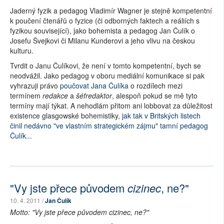
Jaderný fyzik a pedagog Vladimír Wagner je stejně kompetentní
k poučení čtenářů o fyzice (či odborných faktech a reáliích s
fyzikou související), jako bohemista a pedagog Jan Čulík o
Josefu Švejkovi či Milanu Kunderovi a jeho vlivu na českou
kulturu.
Tvrdit o Janu Čulíkovi, že není v tomto kompetentní, bych se
neodvážil. Jako pedagog v oboru mediální komunikace si pak
vyhrazuji právo
poučovat Jana Čulíka
o rozdílech mezi
termínem
redakce
a
šéfredaktor
, alespoň pokud se mě tyto
termíny mají týkat. A nehodlám přitom ani lobbovat za důležitost
existence glasgowské bohemistiky,
jak tak v Britských listech
činil nedávno "ve vlastním strategickém zájmu" tamní pedagog
Čulík...
"Vy jste přece původem
cizinec
, ne?"
10. 4. 2011 /
Jan Čulík
Motto: "Vy jste přece původem cizinec, ne?"