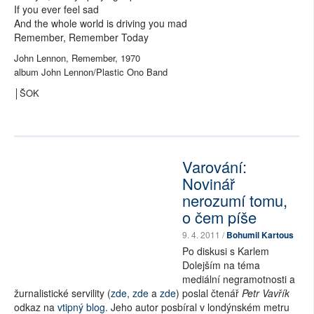
If you ever feel sad
And the whole world is driving you mad
Remember, Remember Today
John Lennon, Remember, 1970
album John Lennon/Plastic Ono Band
│ŠOK
Varování:
Novinář
nerozumí tomu,
o čem píše
9. 4. 2011 /
Bohumil Kartous
Po diskusi s Karlem
Dolejším na téma
mediální negramotnosti a
žurnalistické servility (
zde
,
zde
a
zde
) poslal čtenář
Petr Vavřík
odkaz na
vtipný blog
. Jeho autor posbíral v londýnském metru