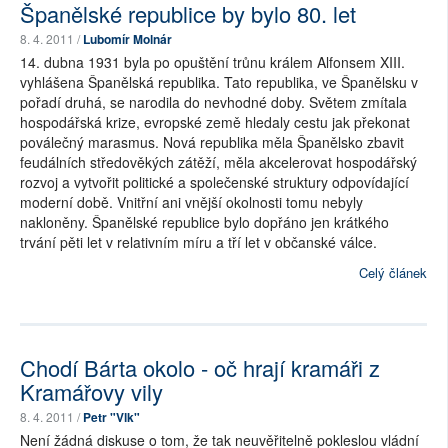
Španělské republice by bylo 80. let
8. 4. 2011 /
Lubomír Molnár
14. dubna 1931 byla po opuštění trůnu králem Alfonsem XIII.
vyhlášena Španělská republika. Tato republika, ve Španělsku v
pořadí druhá, se narodila do nevhodné doby. Světem zmítala
hospodářská krize, evropské země hledaly cestu jak překonat
poválečný marasmus. Nová republika měla Španělsko zbavit
feudálních středověkých zátěží, měla akcelerovat hospodářský
rozvoj a vytvořit politické a společenské struktury odpovídající
moderní době. Vnitřní ani vnější okolnosti tomu nebyly
nakloněny. Španělské republice bylo dopřáno jen krátkého
trvání pěti let v relativním míru a tří let v občanské válce.
Celý článek
Chodí Bárta okolo - oč hrají kramáři z
Kramářovy vily
8. 4. 2011 /
Petr "Vlk"
Není žádná diskuse o tom, že tak neuvěřitelně pokleslou vládní