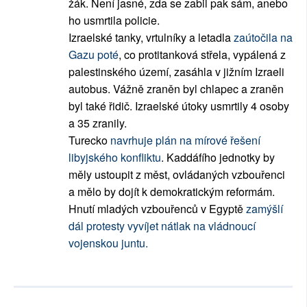
žák. Není jasné, zda se zabil pak sám, anebo
ho usmrtila policie.
Izraelské tanky, vrtulníky a letadla
zaútočila na
Gazu poté
, co protitanková střela, vypálená z
palestinského území, zasáhla v jižním Izraeli
autobus. Vážně zraněn byl chlapec a zraněn
byl také řidič. Izraelské útoky usmrtily 4 osoby
a 35 zranily.
Turecko
navrhuje plán na mírové řešení
libyjského konfliktu
. Kaddáfího jednotky by
měly ustoupit z měst, ovládaných vzbouřenci
a mělo by dojít k demokratickým reformám.
Hnutí mladých vzbouřenců v Egyptě
zamýšlí
dál protesty vyvíjet nátlak na vládnoucí
vojenskou juntu.