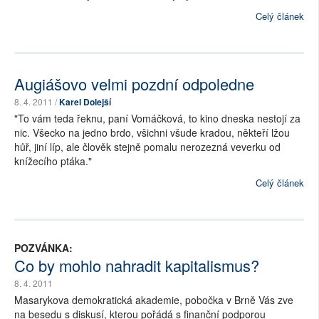
Celý článek
Augiášovo velmi pozdní odpoledne
8. 4. 2011 /
Karel Dolejší
"To vám teda řeknu, paní Vomáčková, to kino dneska nestojí za
nic. Všecko na jedno brdo, všichni všude kradou, někteří lžou
hůř, jiní líp, ale člověk stejně pomalu nerozezná veverku od
knížecího ptáka."
Celý článek
POZVÁNKA:
Co by mohlo nahradit kapitalismus?
8. 4. 2011
Masarykova demokratická akademie, pobočka v Brně Vás zve
na besedu s diskusí, kterou pořádá s finanční podporou