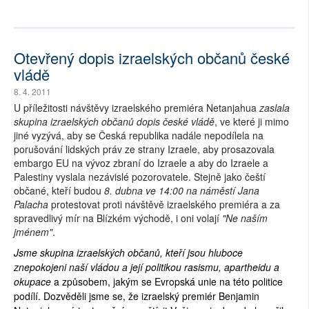
Otevřený dopis izraelských občanů české
vládě
8. 4. 2011
U příležitosti návštěvy izraelského premiéra Netanjahua
zaslala
skupina izraelských občanů dopis české vládě
, ve které ji mimo
jiné vyzývá, aby se Česká republika nadále nepodílela na
porušování lidských práv ze strany Izraele, aby prosazovala
embargo EU na vývoz zbraní do Izraele a aby do Izraele a
Palestiny vyslala nezávislé pozorovatele. Stejně jako čeští
občané, kteří budou
8. dubna ve 14:00 na náměstí Jana
Palacha
protestovat proti návštěvě izraelského premiéra a za
spravedlivý mír na Blízkém východě, i oni volají
"Ne naším
jménem"
.
Jsme skupina izraelských občanů, kteří jsou hluboce
znepokojeni naší vládou a její politikou rasismu, apartheidu a
okupace
a způsobem, jakým se Evropská unie na této politice
podílí. Dozvěděli jsme se, že izraelský premiér Benjamin