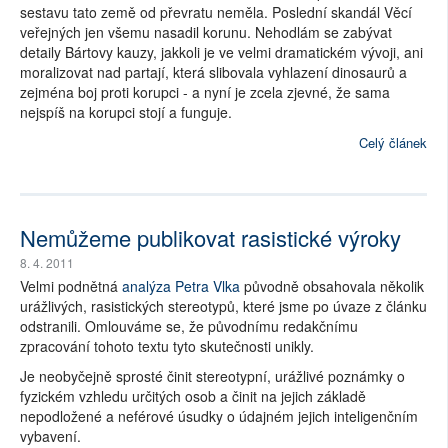
sestavu tato země od převratu neměla. Poslední skandál Věcí
veřejných jen všemu nasadil korunu. Nehodlám se zabývat
detaily Bártovy kauzy, jakkoli je ve velmi dramatickém vývoji, ani
moralizovat nad partají, která slibovala vyhlazení dinosaurů a
zejména boj proti korupci - a nyní je zcela zjevné, že sama
nejspíš na korupci stojí a funguje.
Celý článek
Nemůžeme publikovat rasistické výroky
8. 4. 2011
Velmi podnětná
analýza Petra Vlka
původně obsahovala několik
urážlivých, rasistických stereotypů, které jsme po úvaze z článku
odstranili. Omlouváme se, že původnímu redakčnímu
zpracování tohoto textu tyto skutečnosti unikly.
Je neobyčejně sprosté činit stereotypní, urážlivé poznámky o
fyzickém vzhledu určitých osob a činit na jejich základě
nepodložené a neférové úsudky o údajném jejich inteligenčním
vybavení.