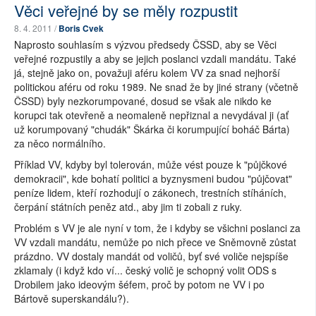
Věci veřejné by se měly rozpustit
8. 4. 2011 /
Boris Cvek
Naprosto souhlasím s výzvou předsedy ČSSD, aby se Věci
veřejné rozpustily a aby se jejich poslanci vzdali mandátu. Také
já, stejně jako on, považuji aféru kolem VV za snad nejhorší
politickou aféru od roku 1989. Ne snad že by jiné strany (včetně
ČSSD) byly nezkorumpované, dosud se však ale nikdo ke
korupci tak otevřeně a neomaleně nepřiznal a nevydával ji (ať
už korumpovaný "chudák" Škárka či korumpující boháč Bárta)
za něco normálního.
Příklad VV, kdyby byl tolerován, může vést pouze k "půjčkové
demokracii", kde bohatí politici a byznysmeni budou "půjčovat"
peníze lidem, kteří rozhodují o zákonech, trestních stíháních,
čerpání státních peněz atd., aby jim ti zobali z ruky.
Problém s VV je ale nyní v tom, že i kdyby se všichni poslanci za
VV vzdali mandátu, nemůže po nich přece ve Sněmovně zůstat
prázdno. VV dostaly mandát od voličů, byť své voliče nejspíše
zklamaly (i když kdo ví... český volič je schopný volit ODS s
Drobilem jako ideovým šéfem, proč by potom ne VV i po
Bártově superskandálu?).