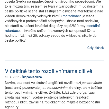
Josefa Švejka na úpadek českého národního sebevědomí. Ale
to je možná tím, že jsem se tváří v tvář posledním událostem na
české politické scéně stal zástupcem osvícené meritokracie nad
vládou demokraticky volených idiotů (
meritokracie
je vláda
vzdělaných a profesionálně schopných; idiocie není nadávka,
ale starší označení lékařské diagnózy nejtěžší formy
mentální
retardace
, - trvalého snížení rozumových schopností IQ na
hodnotu nižší než 20; odkazy vedou do wikipedie, nikoliv do
české politiky).
Celý článek
V češtině tento rozdíl vnímáme citlivě
10. 4. 2011 /
Štěpán Kotrba
Nevím, zda není ve skotské angličtině rozdíl mezi
pozorováním
(nestranný pozorovatel) a
rozhodováním
zřetelný, ale v češtině
tento rozdíl vnímáme citlivě. Zvláště, když zde o organizaci
života nás všech (včetně existence jaderných reaktorů)
rozhodují idioti, závislí na "půjčkách" od majitele bezpečnostní
agentury.