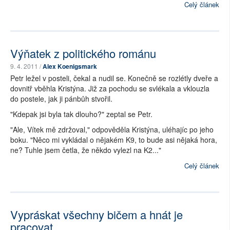
Celý článek
Výňatek z politického románu
9. 4. 2011 /
Alex Koenigsmark
Petr ležel v posteli, čekal a nudil se. Konečně se rozlétly dveře a
dovnitř vběhla Kristýna. Již za pochodu se svlékala a vklouzla
do postele, jak ji pánbůh stvořil.
"Kdepak jsi byla tak dlouho?" zeptal se Petr.
"Ale, Vítek mě zdržoval," odpověděla Kristýna, uléhajíc po jeho
boku. "Něco mi vykládal o nějakém K9, to bude asi nějaká hora,
ne? Tuhle jsem četla, že někdo vylezl na K2..."
Celý článek
Vypráskat všechny bičem a hnát je
pracovat