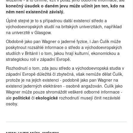
konečný úsudek o daném jevu může učinit jen ten, kdo na
něm není existenčně závislý.
Úplně stejné je to s případnou další existencí středo a
východoevropských studií na britských univerzitách, například
na univerzitě v Glasgow.
Obdobně jako pan Wagner o jaderné fyzice, i Jan Čulík může
poskytnout rozsáhlé informace o středo a východoevropských
studiích v Británii i o tom, jakou hrají kulturní, ekonomickou a
strategickou roli v západní Evropě.
Rozhodnutí o tom, zda jsou středo a východoevropská studia v
západní Evropě důležitá či zbytečná, však nemůže dělat Čulík,
protože je na jejich existenci - podobně jako pan Wagner na
existenci jaderných elektráren - osobně angažován. Čulík jako
Wagner může pouze shromáždit veškeré odborné informace -
ale
politické
či
ekologické
rozhodnutí musejí činit nezávislé
osoby.