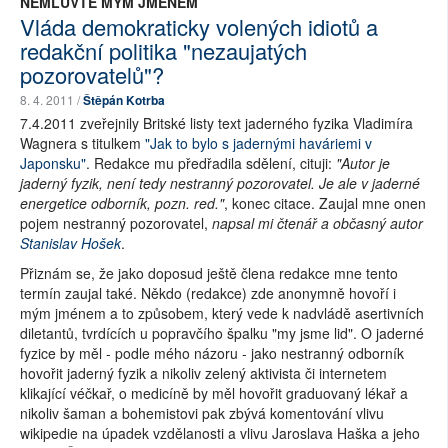
NEMLUVTE MÝM JMÉNEM
Vláda demokraticky volených idiotů a
redakční politika "nezaujatých
pozorovatelů"?
8. 4. 2011 /
Štěpán Kotrba
7.4.2011 zveřejnily Britské listy text jaderného fyzika Vladimíra
Wagnera s titulkem
"Jak to bylo s jadernými haváriemi v
Japonsku"
. Redakce mu předřadila sdělení, cituji:
"Autor je
jaderný fyzik, není tedy nestranný pozorovatel. Je ale v jaderné
energetice odborník, pozn. red."
, konec citace. Zaujal mne onen
pojem nestranný pozorovatel,
napsal mi čtenář a občasný autor
Stanislav Hošek
.
Přiznám se, že jako doposud ještě člena redakce mne tento
termín zaujal také. Někdo (redakce) zde anonymně hovoří i
mým jménem a to způsobem, který vede k nadvládě asertivních
diletantů, tvrdících u popravčího špalku "my jsme lid". O jaderné
fyzice by měl - podle mého názoru - jako nestranný odborník
hovořit jaderný fyzik a nikoliv zelený aktivista či internetem
klikající véčkař, o medicíně by měl hovořit graduovaný lékař a
nikoliv šaman a bohemistovi pak zbývá komentování vlivu
wikipedie na úpadek vzdělanosti a vlivu Jaroslava Haška a jeho