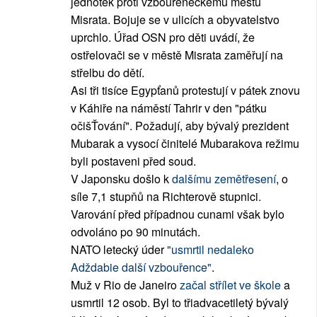
jednotek proti vzbouřeneckému městu
Misrata. Bojuje se v ulicích a obyvatelstvo
uprchlo. Úřad OSN pro děti uvádí, že
ostřelovači se v městě Misrata zaměřují na
střelbu do dětí.
Asi tři tisíce Egypťanů protestují v pátek znovu
v Káhiře na náměstí Tahrir v den "pátku
očišŤování". Požadují, aby bývalý prezident
Mubarak a vysocí činitelé Mubarakova režimu
byli postaveni před soud.
V Japonsku došlo k
dalšímu zemětřesení
, o
síle 7,1 stupňů na Richterově stupnici.
Varování před případnou cunami však bylo
odvoláno po 90 minutách.
NATO letecký úder
"usmrtil nedaleko
Adždabie další vzbouřence"
.
Muž v Rio de Janeiro
začal střílet ve škole
a
usmrtil 12 osob. Byl to třiadvacetiletý bývalý