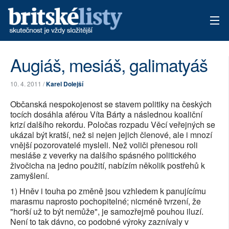
AKTUÁLNÍ VYDÁNÍ
Augiáš, mesiáš, galimatyáš
ARCHIV
10. 4. 2011 /
Karel Dolejší
TÉMATA
Občanská nespokojenost se stavem politiky na českých
tocích dosáhla aférou Víta Bárty a následnou koaliční
AUTOŘI
krizí dalšího rekordu. Poločas rozpadu Věcí veřejných se
ukázal být kratší, než si nejen jejich členové, ale i mnozí
vnější pozorovatelé mysleli. Než voliči přenesou roli
PŘÍSPĚVKY NA PROVOZ
mesiáše z veverky na dalšího spásného politického
živočicha na jedno použití, nabízím několik postřehů k
zamyšlení.
1) Hněv i touha po změně jsou vzhledem k panujícímu
marasmu naprosto pochopitelné; nicméně tvrzení, že
"horší už to být nemůže", je samozřejmě pouhou iluzí.
Není to tak dávno, co podobné výroky zaznívaly v