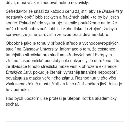
dělat, musí však rozhodovat někdo nezávislý.
Šéfredaktor se snaží za každou cenu zajistit, aby se
Britské listy
nestávaly obětí lobbistických a frakčních tlaků - to by byl jejich
konec. Pokud někdo vystartuje, jakmile poukážeme na to, že
může hrozit nebezpečí lobbistického tlaku, je zřejmé, že bylo
správné, že jsme varovali a že svou práci děláme dobře.
Obdobně jako je tomu v případě středo a východoevropských
studií na Glasgow University. Informace o tom, že existence
tamějšího střediska pro studium středovýchodní Evropy, a
zřejmě i akademické podstaty celé univerzity, je ohrožena, i to,
že likvidace tohoto střediska může vést k ohrožení existence
Britských listů
, pokud je čtenáři výrazněji finančně nepodpoří,
považuju za otázku veřejného zájmu. Rozhodnutí v této věci
však samozřejmě musí učinit - a také učiní - někdo jiný. A tak je
to v pořádku.
Rád bych upozornil, že profesí je Štěpán Kotrba akademický
sochař.