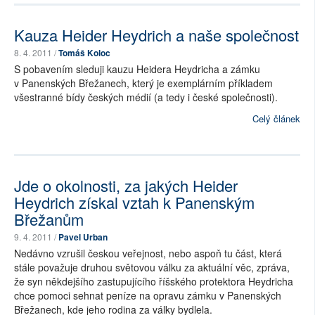
Kauza Heider Heydrich a naše společnost
8. 4. 2011 /
Tomáš Koloc
S pobavením sleduji kauzu Heidera Heydricha a zámku
v Panenských Břežanech, který je exemplárním příkladem
všestranné bídy českých médií (a tedy i české společnosti).
Celý článek
Jde o okolnosti, za jakých Heider
Heydrich získal vztah k Panenským
Břežanům
9. 4. 2011 /
Pavel Urban
Nedávno vzrušil českou veřejnost, nebo aspoň tu část, která
stále považuje druhou světovou válku za aktuální věc, zpráva,
že syn někdejšího zastupujícího říšského protektora Heydricha
chce pomoci sehnat peníze na opravu zámku v Panenských
Břežanech, kde jeho rodina za války bydlela.