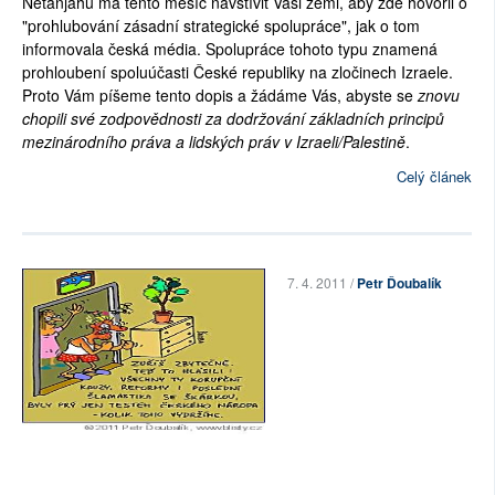
Netanjahu má tento měsíc navštívit Vaši zemi, aby zde hovořil o
"prohlubování zásadní strategické spolupráce", jak o tom
informovala česká média. Spolupráce tohoto typu znamená
prohloubení spoluúčasti České republiky na zločinech Izraele.
Proto Vám píšeme tento dopis a žádáme Vás, abyste se
znovu
chopili své zodpovědnosti za dodržování základních principů
mezinárodního práva a lidských práv v Izraeli/Palestině
.
Celý článek
7. 4. 2011 /
Petr Ďoubalík