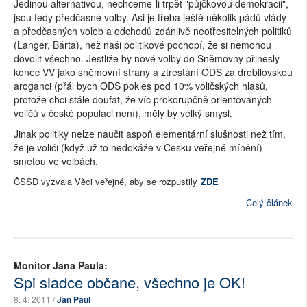
Jedinou alternativou, nechceme-li trpět "půjčkovou demokracii",
jsou tedy předčasné volby. Asi je třeba ještě několik pádů vlády
a předčasných voleb a odchodů zdánlivě neotřesitelných politiků
(Langer, Bárta), než naši politikové pochopí, že si nemohou
dovolit všechno. Jestliže by nové volby do Sněmovny přinesly
konec VV jako sněmovní strany a ztrestání ODS za drobilovskou
aroganci (přál bych ODS pokles pod 10% voličských hlasů,
protože chci stále doufat, že víc prokorupčně orientovaných
voličů v české populaci není), měly by velký smysl.
Jinak politiky nelze naučit aspoň elementární slušnosti než tím,
že je voliči (když už to nedokáže v Česku veřejné mínění)
smetou ve volbách.
ČSSD vyzvala Věci veřejné, aby se rozpustily
ZDE
Celý článek
Monitor Jana Paula:
Spi sladce občane, všechno je OK!
8. 4. 2011 /
Jan Paul