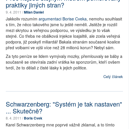
praktiky jiných stran?
9. 4. 2011 /
Milan Daniel
Jakkoliv rozumím
argumentaci Borise Cveka
, nemohu souihlasit
s tím, že něco takového jsme tu ještě neměli. Jistěže je rozdíl
mezi skrytou a veřejnou podporou, ve výsledku je to však
stejné. Co třeba ne obálková injekce loajalitě, ale zcela veřejná
podpora, již poskytl miliardář Bakala stranám současné koalice
před volbami ve výši více než 28 milionů korun? Nebyl sám.
Za tyto peníze se lidem vymývaly mozky, přemlouvaly se báby a
současně se otevírala zadní vrátka ke sponzorům, kteří ovšem
tvrdí, že to dělali z čisté lásky k jejich politice.
Celý článek
Schwarzenberg: "Systém je tak nastaven"
... Skutečně?
8. 4. 2011 /
Boris Cvek
Karel Schwarzenberg mne poprvé vážně zklamal, a to tímto