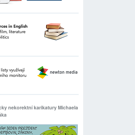
icky nekorektní karikatury Michaela
áka