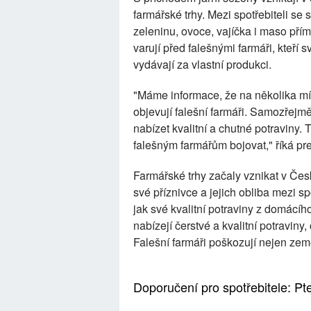
farmářské trhy. Mezi spotřebiteli se 
zeleninu, ovoce, vajíčka i maso pří
varují před falešnými farmáři, kteří
vydávají za vlastní produkci.
"Máme informace, že na několika mí
objevují falešní farmáři. Samozřejmě,
nabízet kvalitní a chutné potraviny.
falešným farmářům bojovat," říká pr
Farmářské trhy začaly vznikat v Česk
své příznivce a jejich obliba mezi sp
jak své kvalitní potraviny z domácí
nabízejí čerstvé a kvalitní potraviny
Falešní farmáři poškozují nejen zeměd
Doporučení pro spotřebitele: Pt