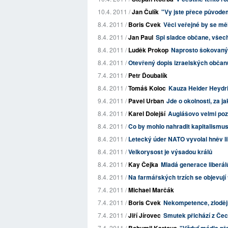
10.4. 2011 /
Jan Čulík
"Vy jste přece původ
8.4. 2011 /
Boris Cvek
Věci veřejné by se měl
8.4. 2011 /
Jan Paul
Spi sladce občane, všec
8.4. 2011 /
Luděk Prokop
Naprosto šokovaný
8.4. 2011 /
Otevřený dopis izraelských občan
7.4. 2011 /
Petr Ďoubalík
8.4. 2011 /
Tomáš Koloc
Kauza Heider Heydri
9.4. 2011 /
Pavel Urban
Jde o okolnosti, za 
8.4. 2011 /
Karel Dolejší
Augiášovo velmi poz
8.4. 2011 /
Co by mohlo nahradit kapitalismu
8.4. 2011 /
Letecký úder NATO vyvolal hněv l
8.4. 2011 /
Velkorysost je výsadou králů
8.4. 2011 /
Kay Čejka
Mladá generace liberá
8.4. 2011 /
Na farmářských trzích se objevují 
7.4. 2011 /
Michael Marčák
7.4. 2011 /
Boris Cvek
Nekompetence, zloděj
7.4. 2011 /
Jiří Jírovec
Smutek přichází z Če
7.4. 2011 /