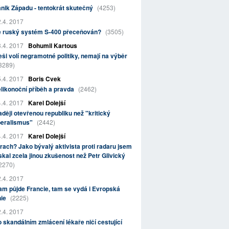
nik Západu - tentokrát skutečný
(4253)
.4. 2017
e ruský systém S-400 přeceňován?
(3505)
.4. 2017
Bohumil Kartous
ši volí negramotné politiky, nemají na výběr
3289)
.4. 2017
Boris Cvek
likonoční příběh a pravda
(2462)
.4. 2017
Karel Dolejší
ději otevřenou republiku než "kritický
beralismus"
(2442)
.4. 2017
Karel Dolejší
rach? Jako bývalý aktivista proti radaru jsem
skal zcela jinou zkušenost než Petr Glivický
2270)
.4. 2017
m půjde Francie, tam se vydá i Evropská
nie
(2225)
.4. 2017
 skandálním zmlácení lékaře ničí cestující