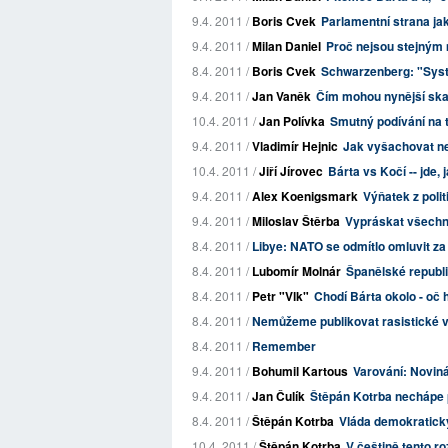
9.4. 2011 /
Boris Cvek
Parlamentní strana ja
9.4. 2011 /
Milan Daniel
Proč nejsou stejným
8.4. 2011 /
Boris Cvek
Schwarzenberg: "Systé
9.4. 2011 /
Jan Vaněk
Čím mohou nynější skan
10.4. 2011 /
Jan Polívka
Smutný podívání na t
9.4. 2011 /
Vladimír Hejnic
Jak vyšachovat n
10.4. 2011 /
Jiří Jírovec
Bárta vs Kočí -- jde,
9.4. 2011 /
Alex Koenigsmark
Výňatek z poli
9.4. 2011 /
Miloslav Štěrba
Vypráskat všechny
8.4. 2011 /
Libye: NATO se odmítlo omluvit za
8.4. 2011 /
Lubomír Molnár
Španělské republic
8.4. 2011 /
Petr "Vlk"
Chodí Bárta okolo - oč 
8.4. 2011 /
Nemůžeme publikovat rasistické 
8.4. 2011 /
Remember
9.4. 2011 /
Bohumil Kartous
Varování: Novin
9.4. 2011 /
Jan Čulík
Štěpán Kotrba nechápe p
8.4. 2011 /
Štěpán Kotrba
Vláda demokraticky
10.4. 2011 /
Štěpán Kotrba
V češtině tento ro