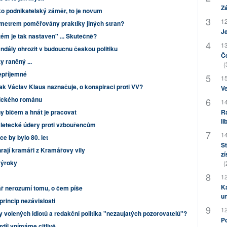
Zá
ko podnikatelský záměr, to je novum
12
 metrem poměřovány praktiky jiných stran?
J
m je tak nastaven" ... Skutečně?
13
dály ohrozit v budoucnu českou politiku
Če
y raněný ...
(
epříjemné
15
 jak Václav Klaus naznačuje, o konspiraci proti VV?
Ve
tického románu
14
 bičem a hnát je pracovat
Ra
li
 letecké údery proti vzbouřencům
14
e by bylo 80. let
St
hrají kramáři z Kramářovy vily
zí
výroky
(
12
Ka
ář nerozumí tomu, o čem píše
u
rincip nezávislosti
12
 volených idiotů a redakční politika "nezaujatých pozorovatelů"?
Po
zdíl vnímáme citlivě