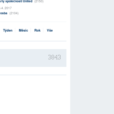
rty společnosti United
(2150)
.4. 2017
rosba
(2104)
Týden
Měsíc
Rok
Vše
3843