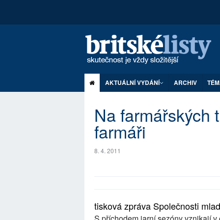
AKTUÁLNÍ VYDÁNÍ
ARCHIV
TÉM
Na farmářských tr
farmáři
8. 4. 2011
tisková zpráva Společnosti mla
S příchodem jarní sezóny vznikají 