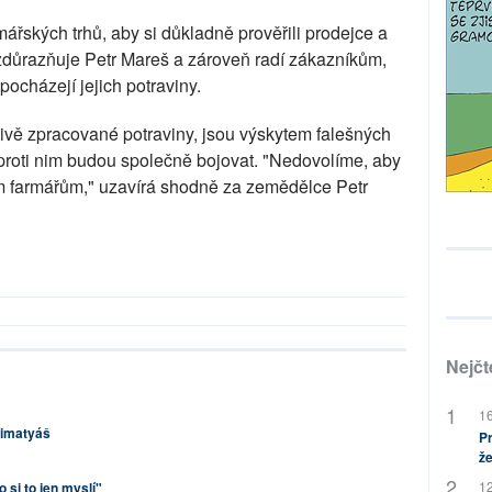
řských trhů, aby si důkladně prověřili prodejce a
 zdůrazňuje Petr Mareš a zároveň radí zákazníkům,
pocházejí jejich potraviny.
ctivě zpracované potraviny, jsou výskytem falešných
 proti nim budou společně bojovat. "Nedovolíme, aby
ým farmářům," uzavírá shodně za zemědělce Petr
Nejčt
16
limatyáš
Pr
že
12
o si to jen myslí"