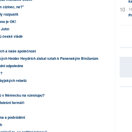
ka
em
, ne?"
cizinec
16
y rozpustit
P
hno je OK!
 John
ů české vládě
ch a naše společnost
jakých Heider Heydrich získal vztah k Panenským Břežanům
dní odpoledne
s?
ibyjských rebelů
lů v Německu na vzestupu?
falešní farmáři
na a podvádění
ch