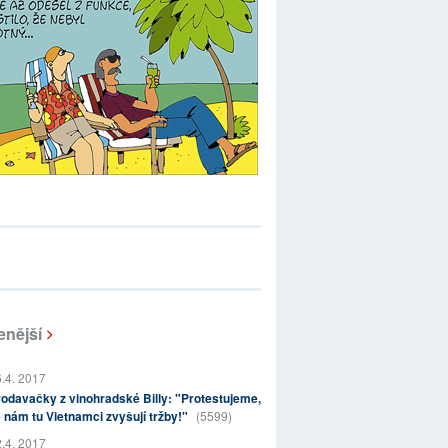
enější
.4. 2017
odavačky z vinohradské Billy: "Protestujeme,
 nám tu Vietnamci zvyšují tržby!"
(5599)
.4. 2017