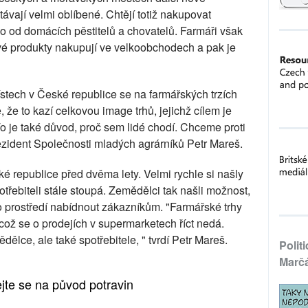
stávají velmi oblíbené. Chtějí totiž nakupovat
mo od domácích pěstitelů a chovatelů. Farmáři však
 své produkty nakupují ve velkoobchodech a pak je
stech v České republice se na farmářských trzích
 že to kazí celkovou image trhů, jejichž cílem je
 To je také důvod, proč sem lidé chodí. Chceme proti
ezident Společnosti mladých agrárníků Petr Mareš.
é republice před dvěma lety. Velmi rychle si našly
otřebiteli stále stoupá. Zemědělci tak našli možnost,
ho prostředí nabídnout zákazníkům. "Farmářské trhy
, což se o prodejích v supermarketech říct nedá.
ělce, ale také spotřebitele, " tvrdí Petr Mareš.
Polit
Marč
ejte se na původ potravin