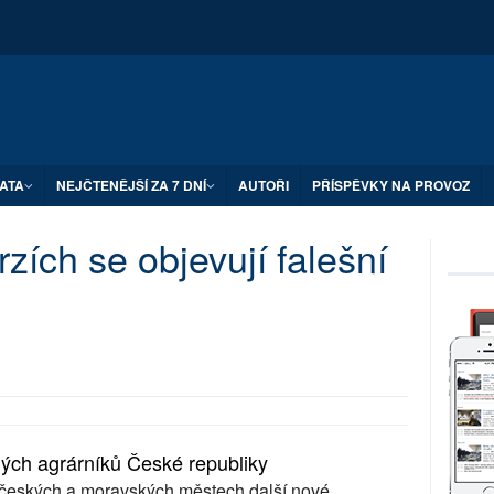
ATA
NEJČTENĚJŠÍ ZA 7 DNÍ
AUTOŘI
PŘÍSPĚVKY NA PROVOZ
zích se objevují falešní
dých agrárníků České republiky
v českých a moravských městech další nové