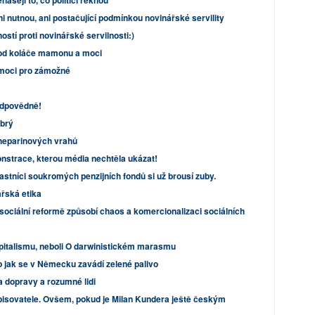
ášejí to, co politici řeknou"
i nutnou, ani postačující podmínkou novinářské servility
ostí proti novinářské servilnosti:)
t od koláče mamonu a moci
omoci pro zámožné
odpovědně!
obrý
 heparinových vrahů
strace, kterou média nechtěla ukázat!
vlastníci soukromých penzijních fondů si už brousí zuby.
ářská etika
sociální reformě způsobí chaos a komercionalizaci sociálních
pitalismu, neboli O darwinistickém marasmu
b jak se v Německu zavádí zelené palivo
a dopravy a rozumné lidi
pisovatele. Ovšem, pokud je Milan Kundera ještě českým