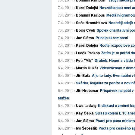
Bohumil Kartous
"Vždyť média přen
7.4. 2011 /
Karel Dolejší
Nevzdělanost není an
7.4. 2011 /
Bohumil Kartous
Mediální gramotn
7.4. 2011 /
Soňa Hromátková
Nechtějí odejí
7.4. 2011 /
Boris Cvek
Spolek charitativní p
7.4. 2011 /
Jan Sláma
Princip skromnosti
7.4. 2011 /
Karel Dolejší
Roďte rozpočtově z
7.4. 2011 /
Luděk Prokop
Zatím je to pořád d
6.4. 2011 /
Petr "Vlk"
Drábek, Heger a vláda
6.4. 2011 /
Martin Dukát
Videozáznam z demon
6.4. 2011 /
Jiří Baťa
A je to tady. Eventuální 
6.4. 2011 /
Škárka, loajalita za peníze a novin
6.4. 2011 /
Jiří Hrebenar
Příspěvek na péči v 
služeb
6.4. 2011 /
Uwe Ladwig
K diskusi o změně ka
6.4. 2011 /
Kay Čejka
Strasti kolem E 10 ane
6.4. 2011 /
Jan Sláma
Psaní pro pana ministr
6.4. 2011 /
Ivo Šebestík
Pocta pro českého s