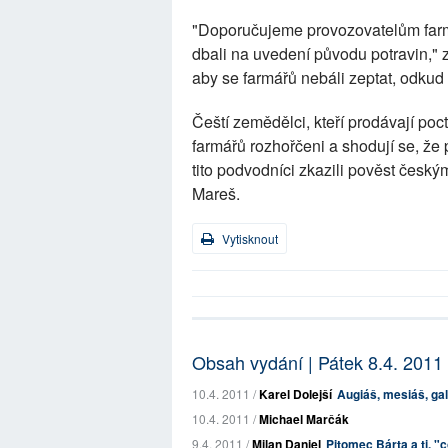
"Doporučujeme provozovatelům farmá
dbali na uvedení původu potravin,"
aby se farmářů nebáli zeptat, odkud 
Čeští zemědělci, kteří prodávají po
farmářů rozhořčeni a shodují se, že
tito podvodníci zkazili pověst česk
Mareš.
Vytisknout
Obsah vydání | Pátek 8.4. 2011
10.4. 2011 /
Karel Dolejší
Augiáš, mesiáš, ga
10.4. 2011 /
Michael Marčák
9.4. 2011 /
Milan Daniel
Pitomec Bárta a ti, "c