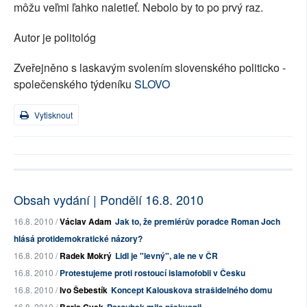
môžu veľmi ľahko naletieť. Nebolo by to po prvý raz.
Autor je politológ
Zveřejněno s laskavým svolením slovenského politicko -
společenského týdeníku
SLOVO
Vytisknout
Obsah vydání | Pondělí 16.8. 2010
16.8. 2010 /
Václav Adam
Jak to, že premiérův poradce Roman Joch
hlásá protidemokratické názory?
16.8. 2010 /
Radek Mokrý
Lidl je "levný", ale ne v ČR
16.8. 2010 /
Protestujeme proti rostoucí islamofobii v Česku
16.8. 2010 /
Ivo Šebestík
Koncept Kalouskova strašidelného domu
16.8. 2010 /