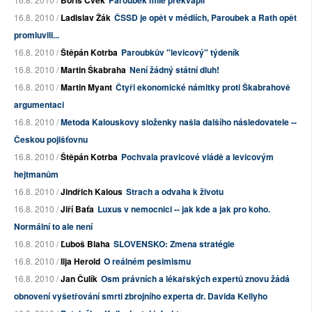
Boris Cvek
Paroubek mile překvapil
16.8. 2010 /
Ladislav Žák
ČSSD je opět v médiích, Paroubek a Rath opět
promluvili...
16.8. 2010 /
Štěpán Kotrba
Paroubkův "levicový" týdeník
16.8. 2010 /
Martin Škabraha
Není žádný státní dluh!
16.8. 2010 /
Martin Myant
Čtyři ekonomické námitky proti Škabrahově
argumentaci
16.8. 2010 /
Metoda Kalouskovy složenky našla dalšího následovatele --
Českou pojišťovnu
16.8. 2010 /
Štěpán Kotrba
Pochvala pravicové vládě a levicovým
hejtmanům
16.8. 2010 /
Jindřich Kalous
Strach a odvaha k životu
16.8. 2010 /
Jiří Baťa
Luxus v nemocnici -- jak kde a jak pro koho.
Normální to ale není
16.8. 2010 /
Ľuboš Blaha
SLOVENSKO: Zmena stratégie
16.8. 2010 /
Ilja Herold
O reálném pesimismu
16.8. 2010 /
Jan Čulík
Osm právních a lékařských expertů znovu žádá
obnovení vyšetřování smrti zbrojního experta dr. Davida Kellyho