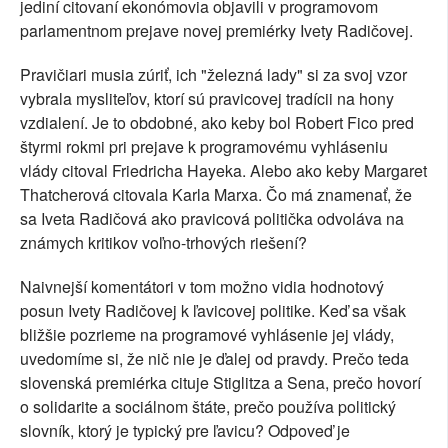
jediní citovaní ekonómovia objavili v programovom
parlamentnom prejave novej premiérky Ivety Radičovej.
Pravičiari musia zúriť, ich "železná lady" si za svoj vzor
vybrala mysliteľov, ktorí sú pravicovej tradícii na hony
vzdialení. Je to obdobné, ako keby bol Robert Fico pred
štyrmi rokmi pri prejave k programovému vyhláseniu
vlády citoval Friedricha Hayeka. Alebo ako keby Margaret
Thatcherová citovala Karla Marxa. Čo má znamenať, že
sa Iveta Radičová ako pravicová politička odvoláva na
známych kritikov voľno-trhových riešení?
Naivnejší komentátori v tom možno vidia hodnotový
posun Ivety Radičovej k ľavicovej politike. Keď sa však
bližšie pozrieme na programové vyhlásenie jej vlády,
uvedomíme si, že nič nie je ďalej od pravdy. Prečo teda
slovenská premiérka cituje Stiglitza a Sena, prečo hovorí
o solidarite a sociálnom štáte, prečo používa politický
slovník, ktorý je typický pre ľavicu? Odpoveď je