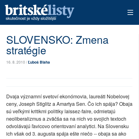
AKTUÁLNÍ VYDÁNÍ
SLOVENSKO: Zmena
stratégie
ARCHIV
TÉMATA
16. 8. 2010 /
Ľuboš Blaha
AUTOŘI
PŘÍSPĚVKY NA PROVOZ
Dvaja významní svetoví ekonómovia, laureáti Nobelovej
ceny, Joseph Stiglitz a Amartya Sen. Čo ich spája? Obaja
sú veľkými kritikmi politiky laissez-faire, odmietajú
neoliberalizmus a zväčša sa na nich vo svojich textoch
odvolávajú ľavicovo orientovaní analytici. Na Slovensku
ich však od 3. augusta spája ešte niečo -- obaja sa ako