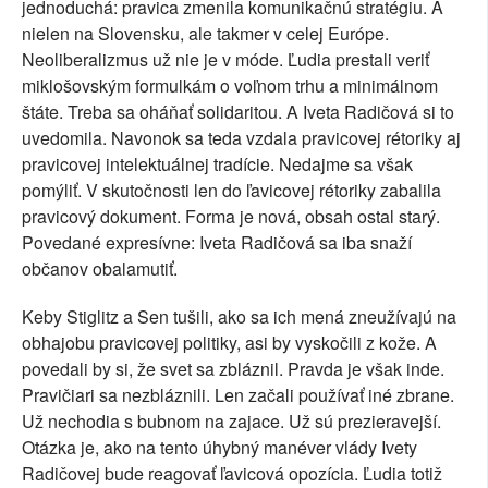
jednoduchá: pravica zmenila komunikačnú stratégiu. A
nielen na Slovensku, ale takmer v celej Európe.
Neoliberalizmus už nie je v móde. Ľudia prestali veriť
miklošovským formulkám o voľnom trhu a minimálnom
štáte. Treba sa oháňať solidaritou. A Iveta Radičová si to
uvedomila. Navonok sa teda vzdala pravicovej rétoriky aj
pravicovej intelektuálnej tradície. Nedajme sa však
pomýliť. V skutočnosti len do ľavicovej rétoriky zabalila
pravicový dokument. Forma je nová, obsah ostal starý.
Povedané expresívne: Iveta Radičová sa iba snaží
občanov obalamutiť.
Keby Stiglitz a Sen tušili, ako sa ich mená zneužívajú na
obhajobu pravicovej politiky, asi by vyskočili z kože. A
povedali by si, že svet sa zbláznil. Pravda je však inde.
Pravičiari sa nezbláznili. Len začali používať iné zbrane.
Už nechodia s bubnom na zajace. Už sú prezieravejší.
Otázka je, ako na tento úhybný manéver vlády Ivety
Radičovej bude reagovať ľavicová opozícia. Ľudia totiž