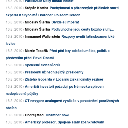
16.8. 2010 /
Patoložka: Kelly dostal infarkt
16.8. 2010 /
Štěpán Kotrba
Pochybnosti o přirozených příčinách smrti
experta Kellyho má i koroner. Po sedmi letech...
16.8. 2010 /
Miloslav Štěrba
Divide et impera!
16.8. 2010 /
Miloslav Štěrba
Podivuhodné jsou cesty božího sluhy...
16.8. 2010 /
Immanuel Wallerstein
Rozpory uvnitř latinskoamerické
levice
16.8. 2010 /
Martin Tesařík
Před pěti lety odešel umělec, politik a
především přítel Pavel Dostál
16.8. 2010 /
Společné cvičení orlů
16.8. 2010 /
Prezidenti už nechtějí být prezidenty
16.8. 2010 /
Zlatého leoparda v Locarnu získal čínský režisér
16.8. 2010 /
Američtí investoři požadují po Německu splacení
nedoplacené půjčky
16.8. 2010 /
ČT nevypne analogové vysílače v povodněmi postižených
obcích
13.8. 2010 /
Ondřej Macl
Chamber howl
13.8. 2010 /
Americký profesor: Spojené státy zbankrotovaly