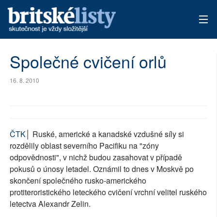
AKTUÁLNÍ VYDÁNÍ
Společné cvičení orlů
ARCHIV
16. 8. 2010
TÉMATA
AUTOŘI
ČTK
│ Ruské, americké a kanadské vzdušné síly si
PŘÍSPĚVKY NA PROVOZ
rozdělily oblast severního Pacifiku na "zóny
odpovědnosti", v nichž budou zasahovat v případě
pokusů o únosy letadel. Oznámil to dnes v Moskvě po
skončení společného rusko-amerického
protiteroristického leteckého cvičení vrchní velitel ruského
letectva Alexandr Zelin.