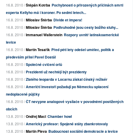
16.8. 2010 /
Štěpán Kotrba
Pochybnosti o přirozených příčinách smrti
experta Kellyho má i koroner. Po sedmi letech...
16.8. 2010 /
Miloslav Štěrba
Divide et impera!
16.8. 2010 /
Miloslav Štěrba
Podivuhodné jsou cesty božího sluhy...
16.8. 2010 /
Immanuel Wallerstein
Rozpory uvnitř latinskoamerické
levice
16.8. 2010 /
Martin Tesařík
Před pěti lety odešel umělec, politik a
především přítel Pavel Dostál
16.8. 2010 /
Společné cvičení orlů
16.8. 2010 /
Prezidenti už nechtějí být prezidenty
16.8. 2010 /
Zlatého leoparda v Locarnu získal čínský režisér
16.8. 2010 /
Američtí investoři požadují po Německu splacení
nedoplacené půjčky
16.8. 2010 /
ČT nevypne analogové vysílače v povodněmi postižených
obcích
13.8. 2010 /
Ondřej Macl
Chamber howl
13.8. 2010 /
Americký profesor: Spojené státy zbankrotovaly
13.8. 2010 /
Martin Pleva
Budoucnost sociální demokracie a levice