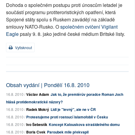
Dohoda o společném postupu proti únoscům letadel je
součástí programu protiteroristických opatření, která
Spojené státy spolu s Ruskem zavádějí na základě
smlouvy NATO-Rusko. O
společném cvičení Vigilant
Eagle
psaly 9. 8. jako jediné české médium Britské listy.
Vytisknout
Obsah vydání | Pondělí 16.8. 2010
16.8. 2010 /
Václav Adam
Jak to, že premiérův poradce Roman Joch
hlásá protidemokratické názory?
16.8. 2010 /
Radek Mokrý
Lidl je "levný", ale ne v ČR
16.8. 2010 /
Protestujeme proti rostoucí islamofobii v Česku
16.8. 2010 /
Ivo Šebestík
Koncept Kalouskova strašidelného domu
16.8. 2010 /
Boris Cvek
Paroubek mile překvapil