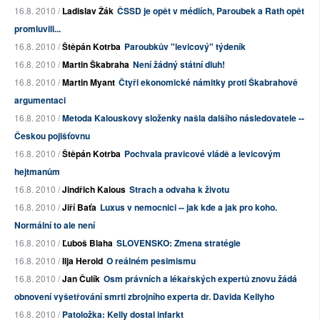
16.8. 2010 /
Ladislav Žák
ČSSD je opět v médiích, Paroubek a Rath opět
promluvili...
16.8. 2010 /
Štěpán Kotrba
Paroubkův "levicový" týdeník
16.8. 2010 /
Martin Škabraha
Není žádný státní dluh!
16.8. 2010 /
Martin Myant
Čtyři ekonomické námitky proti Škabrahově
argumentaci
16.8. 2010 /
Metoda Kalouskovy složenky našla dalšího následovatele --
Českou pojišťovnu
16.8. 2010 /
Štěpán Kotrba
Pochvala pravicové vládě a levicovým
hejtmanům
16.8. 2010 /
Jindřich Kalous
Strach a odvaha k životu
16.8. 2010 /
Jiří Baťa
Luxus v nemocnici -- jak kde a jak pro koho.
Normální to ale není
16.8. 2010 /
Ľuboš Blaha
SLOVENSKO: Zmena stratégie
16.8. 2010 /
Ilja Herold
O reálném pesimismu
16.8. 2010 /
Jan Čulík
Osm právních a lékařských expertů znovu žádá
obnovení vyšetřování smrti zbrojního experta dr. Davida Kellyho
16.8. 2010 /
Patoložka: Kelly dostal infarkt