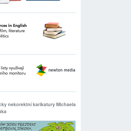
icky nekorektní karikatury Michaela
áka