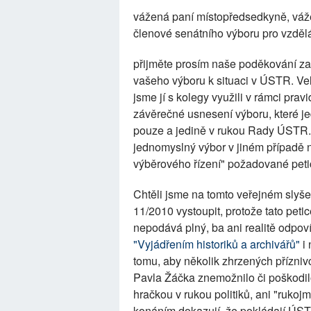
vážená paní místopředsedkyně, váž
členové senátního výboru pro vzděláv
přijměte prosím naše poděkování za 
vašeho výboru k situaci v ÚSTR. Ve
jsme jí s kolegy využili v rámci pra
závěrečné usnesení výboru, které je
pouze a jedině v rukou Rady ÚSTR. 
jednomyslný výbor v jiném případě 
výběrového řízení" požadované petic
Chtěli jsme na tomto veřejném slyšen
11/2010 vystoupit, protože tato peti
nepodává plný, ba ani realitě odpoví
"Vyjádřením historiků a archivářů"
i 
tomu, aby několik zhrzených přízni
Pavla Žáčka znemožnilo či poškodilo
hračkou v rukou politiků, ani "rukoj
konáním dokazují, že pokládají ÚST