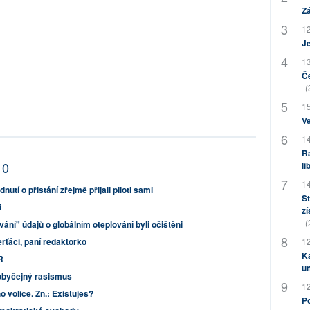
Zá
12
J
13
Če
(
15
Ve
14
Ra
10
li
14
nutí o přistání zřejmě přijali piloti sami
St
i
zí
(
vání" údajů o globálním oteplování byli očištěni
erťáci, paní redaktorko
12
Ka
R
u
obyčejný rasismus
12
voliče. Zn.: Existuješ?
Po