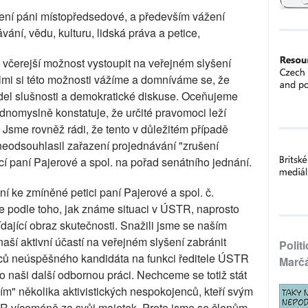
ení páni místopředsedové, a především vážení
ání, vědu, kulturu, lidská práva a petice,
včerejší možnost vystoupit na veřejném slyšení
lmi si této možnosti vážíme a domníváme se, že
videl slušnosti a demokratické diskuse. Oceňujeme
dnomyslně konstatuje, že určité pravomoci leží
Jsme rovněž rádi, že tento v důležitém případě
neodsouhlasil zařazení projednávání "zrušení
í paní Pajerové a spol. na pořad senátního jednání.
í ke zmíněné petici paní Pajerové a spol. č.
ce podle toho, jak známe situaci v ÚSTR, naprosto
dající obraz skutečnosti. Snažili jsme se naším
naší aktivní účastí na veřejném slyšení zabránit
Polit
vců neúspěšného kandidáta na funkci ředitele ÚSTR
Marč
 naši další odbornou práci. Nechceme se totiž stát
mím" několika aktivistických nespokojenců, kteří svým
R víceméně za svůj majetek. Proto jsme se členům