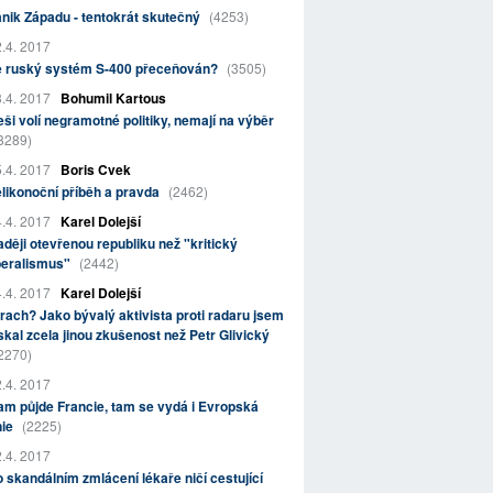
nik Západu - tentokrát skutečný
(4253)
.4. 2017
e ruský systém S-400 přeceňován?
(3505)
.4. 2017
Bohumil Kartous
ši volí negramotné politiky, nemají na výběr
3289)
.4. 2017
Boris Cvek
likonoční příběh a pravda
(2462)
.4. 2017
Karel Dolejší
ději otevřenou republiku než "kritický
beralismus"
(2442)
.4. 2017
Karel Dolejší
rach? Jako bývalý aktivista proti radaru jsem
skal zcela jinou zkušenost než Petr Glivický
2270)
.4. 2017
m půjde Francie, tam se vydá i Evropská
nie
(2225)
.4. 2017
 skandálním zmlácení lékaře ničí cestující