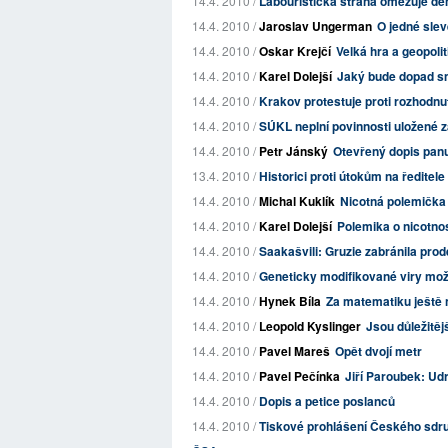
14.4. 2010 /
Labouristická strana omezuje d
14.4. 2010 /
Jaroslav Ungerman
O jedné sle
14.4. 2010 /
Oskar Krejčí
Velká hra a geopolit
14.4. 2010 /
Karel Dolejší
Jaký bude dopad sm
14.4. 2010 /
Krakov protestuje proti rozhodn
14.4. 2010 /
SÚKL neplní povinnosti uložené z
14.4. 2010 /
Petr Jánský
Otevřený dopis pan
13.4. 2010 /
Historici proti útokům na ředitel
14.4. 2010 /
Michal Kuklík
Nicotná polemička
14.4. 2010 /
Karel Dolejší
Polemika o nicotno
14.4. 2010 /
Saakašvili: Gruzie zabránila prod
14.4. 2010 /
Geneticky modifikované viry mo
14.4. 2010 /
Hynek Bíla
Za matematiku ještě 
14.4. 2010 /
Leopold Kyslinger
Jsou důležitěj
14.4. 2010 /
Pavel Mareš
Opět dvojí metr
14.4. 2010 /
Pavel Pečínka
Jiří Paroubek: U
14.4. 2010 /
Dopis a petice poslanců
14.4. 2010 /
Tiskové prohlášení Českého sdru