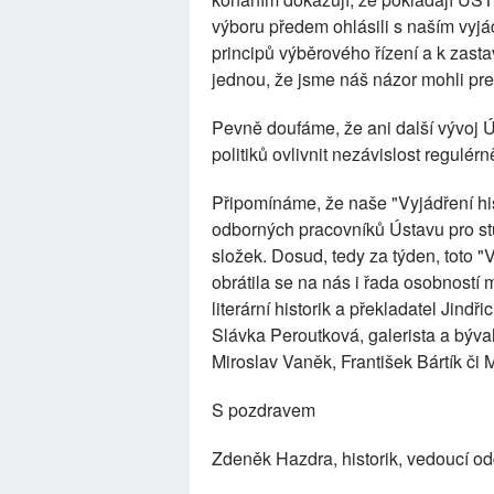
výboru předem ohlásili s naším vyjá
principů výběrového řízení a k zas
jednou, že jsme náš názor mohli pre
Pevně doufáme, že ani další vývo
politiků ovlivnit nezávislost regul
Připomínáme, že naše "Vyjádření his
odborných pracovníků Ústavu pro st
složek. Dosud, tedy za týden, toto "V
obrátila se na nás i řada osobností
literární historik a překladatel Jin
Slávka Peroutková, galerista a býval
Miroslav Vaněk, František Bártík či M
S pozdravem
Zdeněk Hazdra, historik, vedoucí 