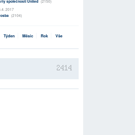
rty společnosti United
(2150)
.4. 2017
rosba
(2104)
Týden
Měsíc
Rok
Vše
2414