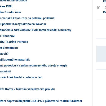
emokratické svobody
ka
vě na DPH
16
ika Střední Asie
P
olenské katastrofy na polskou politiku?
utí pohřbít Kaczyńského na Wawelu
ákonem a zdravotnictví kvůli tomu přichází o miliardy
u Prečanovi
e ÚSTR Jiřího Pernese
 o Smolensku
stech?
eji jaderného materiálu
žná povedou k vzniku neomezeného zdroje energie
nudnější
ší věci než hledat společnou řeč
držet Romy v hlavním vzdělávacím proudu
žení dopravních pilotů CZALPA k plánované restrukturalizaci