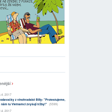
enější
.4. 2017
odavačky z vinohradské Billy: "Protestujeme,
 nám tu Vietnamci zvyšují tržby!"
(5599)
.4. 2017