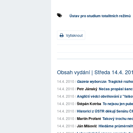
Ústav pro studium totalitních režimů
Vytisknout
Obsah vydání | Středa 14.4. 20
14.4. 2010 /
: Tragické rozhod
Gazeta wyborcza
14.4. 2010 /
Petr Jánský
Nečas propásl šanc
14.4. 2010 /
Angličtí vědci obviňování z "falšo
14.4. 2010 /
Štěpán Kotrba
To nejsou jen pub
14.4. 2010 /
Historici z ÚSTR děkují Senátu Č
14.4. 2010 /
Martin Profant
Takový trochu ne
14.4. 2010 /
Ján Mišovič
Hledáme průměrného 