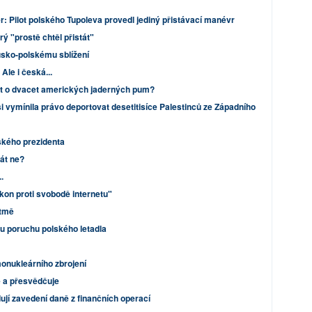
: Pilot polského Tupoleva provedl jediný přistávací manévr
rý "prostě chtěl přistát"
usko-polskému sblížení
Ale i česká...
t o dvacet amerických jaderných pum?
i vymínila právo deportovat desetitisíce Palestinců ze Západního
ského prezidenta
rát ne?
.
ákon proti svobodě internetu"
 tmě
ou poruchu polského letadla
onukleárního zbrojení
e a přesvědčuje
jí zavedení daně z finančních operací