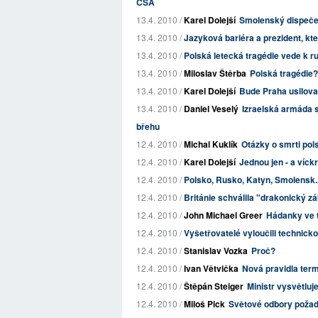
ČSA
13.4. 2010 /
Karel Dolejší
Smolenský dispečer
13.4. 2010 /
Jazyková bariéra a prezident, kte
13.4. 2010 /
Polská letecká tragédie vede k r
13.4. 2010 /
Miloslav Štěrba
Polská tragédie? 
13.4. 2010 /
Karel Dolejší
Bude Praha usilova
13.4. 2010 /
Daniel Veselý
Izraelská armáda s
břehu
12.4. 2010 /
Michal Kuklík
Otázky o smrti pol
12.4. 2010 /
Karel Dolejší
Jednou jen - a víck
12.4. 2010 /
Polsko, Rusko, Katyn, Smolensk..
12.4. 2010 /
Británie schválila "drakonický z
12.4. 2010 /
John Michael Greer
Hádanky ve
12.4. 2010 /
Vyšetřovatelé vyloučili technick
12.4. 2010 /
Stanislav Vozka
Proč?
12.4. 2010 /
Ivan Větvička
Nová pravidla term
12.4. 2010 /
Štěpán Steiger
Ministr vysvětluj
12.4. 2010 /
Miloš Pick
Světové odbory požadu