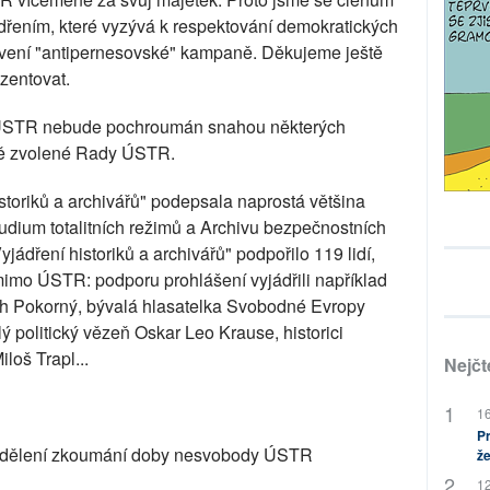
dřením, které vyzývá k respektování demokratických
tavení "antipernesovské" kampaně. Děkujeme ještě
zentovat.
j ÚSTR nebude pochroumán snahou některých
érně zvolené Rady ÚSTR.
toriků a archivářů" podepsala naprostá většina
udium totalitních režimů a Archivu bezpečnostních
yjádření historiků a archivářů" podpořilo 119 lidí,
 mimo ÚSTR: podporu prohlášení vyjádřili například
dřich Pokorný, bývalá hlasatelka Svobodné Evropy
ý politický vězeň Oskar Leo Krause, historici
iloš Trapl...
Nejčt
16
Pr
oddělení zkoumání doby nesvobody ÚSTR
že
12