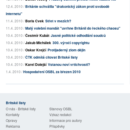
12.4. 2010 /
Británie schválila "drakonický zákon proti svobodě
internetu"
11.4. 2010 /
Boris Cvek
Střet v mezích?
11.4. 2010 /
Malý volební mandát "uvrhne Británii do řeckého chaosu"
10.4. 2010 /
Čestmír Kubát
Jasné politické odhodlání soudců
10.4. 2010 /
Jakub Michálek
300. výročí copyrightu
10.4. 2010 /
Oskar Krejčí
Protijaderný zlom dějin
10.4. 2010 /
ČTK odmítá citovat Britské listy
10.4. 2010 /
Karel Dolejší
Vstanou noví vrtichvosti?
1.4. 2010 /
Hospodaření OSBL za březen 2010
Britské listy
O nás - Britské listy
Stanovy OSBL
Kontakty
Vzkaz redakci
Opravy
Informace pro autory
Reklama
Příspěvky