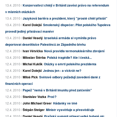
13.4. 2010 /
Konzervativci chtějí v Británii zavést právo na referendum
v místních otázkách
13.4. 2010 /
Jazyková bariéra a prezident, který "prostě chtěl přistát"
13.4. 2010 /
Karel Dolejší
Smolenský dispečer: Pilot polského Tupoleva
provedl jediný přistávací manévr
13.4. 2010 /
Daniel Veselý
Izraelská armáda si vymínila právo
deportovat desetitisíce Palestinců ze Západního břehu
12.4. 2010 /
Ivan Větvička
Nová pravidla termonukleárního zbrojení
13.4. 2010 /
Miloslav Štěrba
Polská tragédie? Ale i česká...
12.4. 2010 /
Michal Kuklík
Otázky o smrti polského prezidenta
12.4. 2010 /
Karel Dolejší
Jednou jen - a víckrát ne?
12.4. 2010 /
Miloš Pick
Světové odbory požadují zavedení daně z
finančních operací
12.4. 2010 /
Papež "nemá v Británii imunitu před zatčením"
12.4. 2010 /
Stanislav Vozka
Proč?
12.4. 2010 /
John Michael Greer
Hádanky ve tmě
12.4. 2010 /
Štěpán Steiger
Ministr vysvětluje a přesvědčuje
12.4. 2010 /
Daniel Veselý
Pražský summit přinesl velké hubaté nic