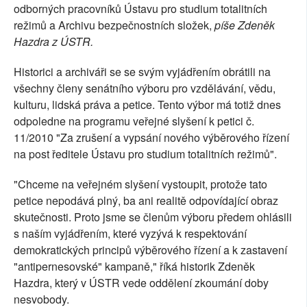
odborných pracovníků Ústavu pro studium totalitních
režimů a Archivu bezpečnostních složek,
píše Zdeněk
Hazdra z ÚSTR.
Historici a archiváři se se svým vyjádřením obrátili na
všechny členy senátního výboru pro vzdělávání, vědu,
kulturu, lidská práva a petice. Tento výbor má totiž dnes
odpoledne na programu veřejné slyšení k petici č.
11/2010 "Za zrušení a vypsání nového výběrového řízení
na post ředitele Ústavu pro studium totalitních režimů".
"Chceme na veřejném slyšení vystoupit, protože tato
petice nepodává plný, ba ani realitě odpovídající obraz
skutečnosti. Proto jsme se členům výboru předem ohlásili
s naším vyjádřením, které vyzývá k respektování
demokratických principů výběrového řízení a k zastavení
"antipernesovské" kampaně," říká historik Zdeněk
Hazdra, který v ÚSTR vede oddělení zkoumání doby
nesvobody.