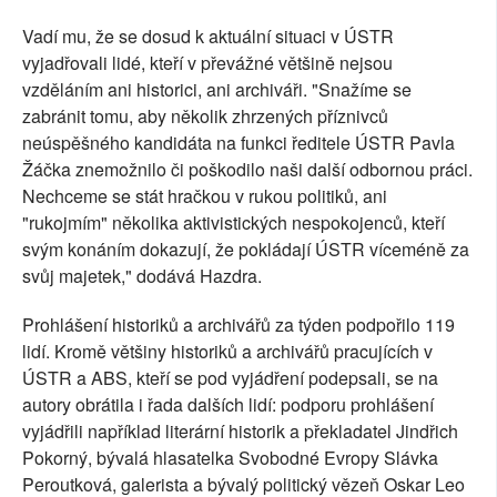
Vadí mu, že se dosud k aktuální situaci v ÚSTR
vyjadřovali lidé, kteří v převážné většině nejsou
vzděláním ani historici, ani archiváři. "Snažíme se
zabránit tomu, aby několik zhrzených příznivců
neúspěšného kandidáta na funkci ředitele ÚSTR Pavla
Žáčka znemožnilo či poškodilo naši další odbornou práci.
Nechceme se stát hračkou v rukou politiků, ani
"rukojmím" několika aktivistických nespokojenců, kteří
svým konáním dokazují, že pokládají ÚSTR víceméně za
svůj majetek," dodává Hazdra.
Prohlášení historiků a archivářů za týden podpořilo 119
lidí. Kromě většiny historiků a archivářů pracujících v
ÚSTR a ABS, kteří se pod vyjádření podepsali, se na
autory obrátila i řada dalších lidí: podporu prohlášení
vyjádřili například literární historik a překladatel Jindřich
Pokorný, bývalá hlasatelka Svobodné Evropy Slávka
Peroutková, galerista a bývalý politický vězeň Oskar Leo