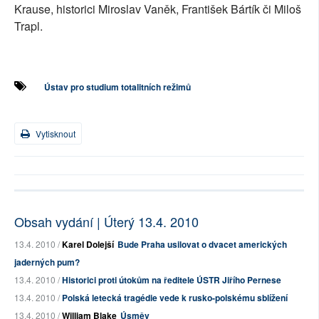
Krause, historici Miroslav Vaněk, František Bártík či Miloš
Trapl.
Ústav pro studium totalitních režimů
Vytisknout
Obsah vydání | Úterý 13.4. 2010
13.4. 2010 /
Karel Dolejší
Bude Praha usilovat o dvacet amerických
jaderných pum?
13.4. 2010 /
Historici proti útokům na ředitele ÚSTR Jiřího Pernese
13.4. 2010 /
Polská letecká tragédie vede k rusko-polskému sblížení
13.4. 2010 /
William Blake
Úsměv