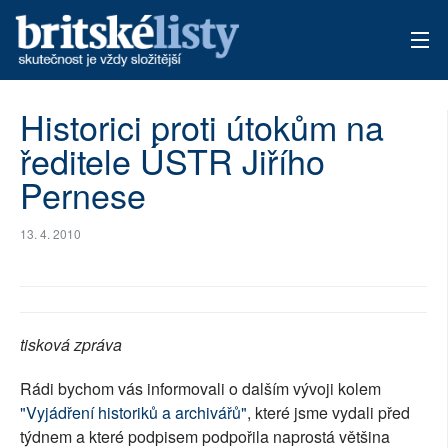
AKTUÁLNÍ VYDÁNÍ
Historici proti útokům na
ředitele ÚSTR Jiřího
ARCHIV
Pernese
TÉMATA
13. 4. 2010
AUTOŘI
PŘÍSPĚVKY NA PROVOZ
tisková zpráva
Rádi bychom vás informovali o dalším vývoji kolem
"Vyjádření historiků a archivářů"
, které jsme vydali před
týdnem a které podpisem podpořila naprostá většina