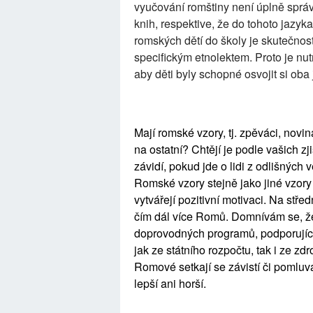
vyučování romštiny není úplně správ
knih, respektive, že do tohoto jazy
romských dětí do školy je skutečnos
specifickým etnolektem. Proto je nut
aby děti byly schopné osvojit si oba
Mají romské vzory, tj. zpěváci, noviná
na ostatní? Chtějí je podle vašich z
závidí, pokud jde o lidi z odlišných 
Romské vzory stejně jako jiné vzory 
vytvářejí pozitivní motivaci. Na stř
čím dál více Romů. Domnívám se, že 
doprovodných programů, podporující
jak ze státního rozpočtu, tak i ze zdr
Romové setkají se závistí či pomlu
lepší ani horší.