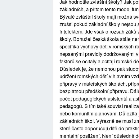
Jak hodnotíte zvláštní školy? Jak p
základních, a přitom tento model fu
Bývalé zvláštní školy mají možná sv
zrušit, pokud základní školy nejsou
intelektem. Jde však o rozsah žáků
školy. Bohužel česká škola stále ne
specifika výchovy dětí v romských ro
nepsanými pravidly dodržovanými v 
faktorů se ocitaly a ocitají romské d
Důsledek je, že nemohou pak studova
udržení romských dětí v hlavním vzd
přípravy v mateřských školách, pří
bezplatnou předškolní přípravu. Dál
počet pedagogických asistentů a as
pedagogů. S tím také souvisí realizac
nebo komunitní plánování. Důležitá j
základních škol. Výrazně se musí z
které často doporučují dítě do prakt
mentální postižení. Není důsledně d