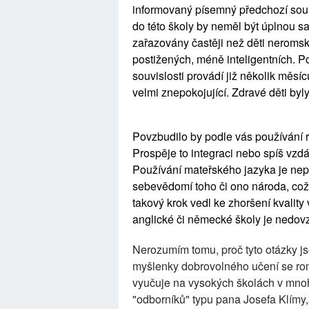
informovaný písemný předchozí souhl
do této školy by neměl být úplnou s
zařazovány častěji než děti neromsk
postižených, méně inteligentních. P
souvislosti provádí již několik měsí
velmi znepokojující. Zdravé děti by
Povzbudilo by podle vás používání
Prospěje to integraci nebo spíš vzd
Používání mateřského jazyka je nepo
sebevědomí toho či ono národa, což
takový krok vedl ke zhoršení kvality
anglické či německé školy je nedo
Nerozumím tomu, proč tyto otázky js
myšlenky dobrovolného učení se romš
vyučuje na vysokých školách v mnoh
"odborníků" typu pana Josefa Klímy, 