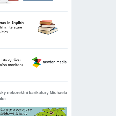
icky nekorektní karikatury Michaela
áka