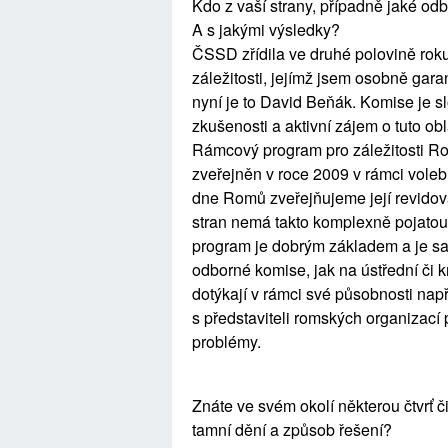
Kdo z vaší strany, případně jaké o
A s jakými výsledky?
ČSSD zřídila ve druhé polovině ro
záležitosti, jejímž jsem osobně gara
nyní je to David Beňák. Komise je 
zkušenosti a aktivní zájem o tuto ob
Rámcový program pro záležitosti Rom
zveřejněn v roce 2009 v rámci voleb
dne Romů zveřejňujeme její revidovan
stran nemá takto komplexně pojatou
program je dobrým základem a je s
odborné komise, jak na ústřední či 
dotýkají v rámci své působnosti např
s představiteli romských organizací 
problémy.
Znáte ve svém okolí některou čtvrť č
tamní dění a způsob řešení?