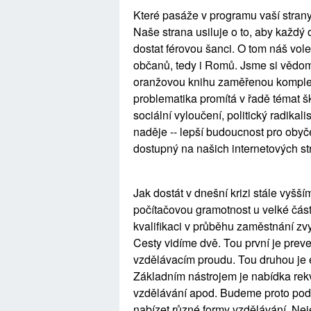
Které pasáže v programu vaší strany
Naše strana usiluje o to, aby každý 
dostat férovou šanci. O tom náš vol
občanů, tedy i Romů. Jsme si vědomi 
oranžovou knihu zaměřenou komple
problematika promítá v řadě témat škol
sociální vyloučení, politický radika
naděje -- lepší budoucnost pro obyčej
dostupný na našich internetových st
Jak dostát v dnešní krizi stále vyšší
počítačovou gramotnost u velké části
kvalifikaci v průběhu zaměstnání zv
Cesty vidíme dvě. Tou první je prev
vzdělávacím proudu. Tou druhou je ef
Základním nástrojem je nabídka rekv
vzdělávání apod. Budeme proto podp
nabízet různé formy vzdělávání. Ne