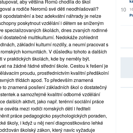
ostupovat, aby většina Romů chodila do škol
ka
ngoval a rodiče Neromů své děti neodhlašovali?
16
é opodstatnění a bez adekvátní náhrady je nelze
P
 schopny poskytnout vzdělání i dětem se sníženým
 ve specializovaných školách, dnes zvaných rodinné
ní dostatečně multikulturní. Nedokáže zohlednit
dinách, základní kulturní rozdíly, a neumí pracovat s
romských komunitách. V důsledku tohoto a dalších
ěti v praktických školách, kde by neměly být.
t na žádné řádné střední škole. Cestou k řešení je
ělávacím proudu, prostřednictvím kvalitní předškolní
pravných třídách apod. To především znamená
e to znamená posílení základních škol o dostatečný
istentek a samozřejmě kvalitní odborné vzdělání
e dalších aktivit, jako např. terénní sociální práce
e osvěta mezi rodiči romských dětí i řediteli
měnit práce pedagogicko psychologických poraden,
ické školy, i když u něj není diagnostikováno lehké
održován školský zákon, který navíc vyžaduje