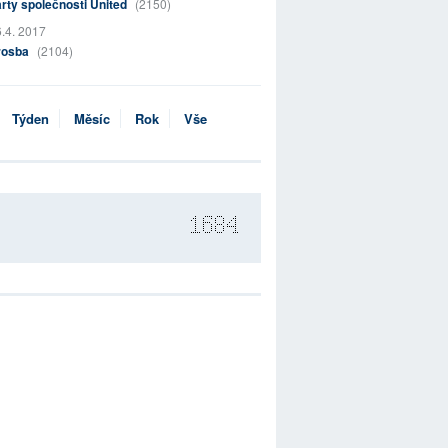
rty společnosti United
(2150)
.4. 2017
rosba
(2104)
Týden
Měsíc
Rok
Vše
1684