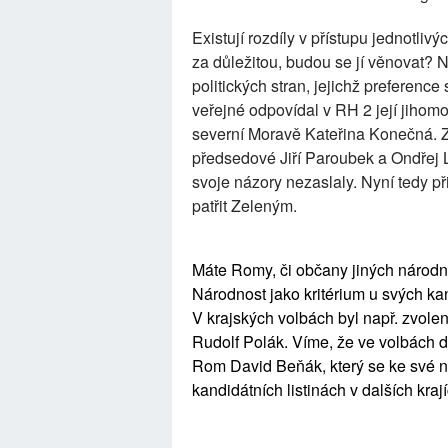
Existují rozdíly v přístupu jednotliv
za důležitou, budou se jí věnovat? 
politických stran, jejichž preferen
veřejné odpovídal v RH 2 její jihom
severní Moravě Kateřina Konečná. Z
předsedové Jiří Paroubek a Ondřej
svoje názory nezaslaly. Nyní tedy př
patřit Zeleným.
Máte Romy, či občany jiných národno
Národnost jako kritérium u svých ka
V krajských volbách byl např. zvol
Rudolf Polák. Víme, že ve volbách 
Rom David Beňák, který se ke své ná
kandidátních listinách v dalších kraj