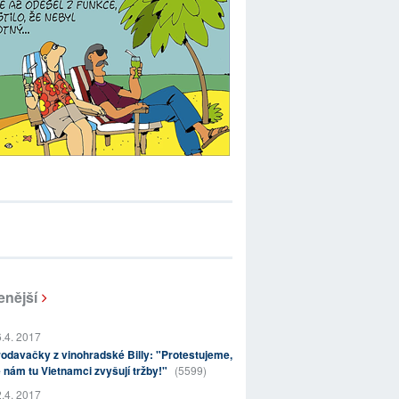
enější
.4. 2017
odavačky z vinohradské Billy: "Protestujeme,
 nám tu Vietnamci zvyšují tržby!"
(5599)
.4. 2017