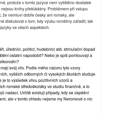
né, protože v tomto jazyce není vytištěno dostatek
ka nejsou knihy překládány. Problémem při vstupu
t, že nemluví dobře česky ani romsky, ale
né diskutovat o tom, kdy výuku romštiny zařadit, tak
 jazyky ve všech aspektech.
ři, úředníci, politici, hudebnici atd. stimulační dopad
jištění ostatní napodobit? Nebo je spíš pomlouvají a
velkorodin?
mají svůj vliv. Podle mého názoru tyto vzory
edních, vyšších odborných či vysokých školách studuje
je to výsledek vlivu pozitivních vzorů a
ch romské středoškoláky ve studiu finančně, a to
ojů nadací. Určitě existují případy, kdy se úspěšní
vami, ale v tomto ohledu nejsme my Neromové o nic