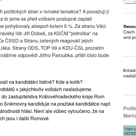
ých politických stran v romské tematice? A považují ji
Na to jsme se před volbami postupně zeptali
ce se pohybovaly alespoň kolem 5 %. Za stranu Věci
oravský lídr Jiří Dobeš, za KSČM "jednička" na
a ČSSD a Stranu zelených reagovali jejich
 Liška. Strany ODS, TOP 09 a KDU-ČSL prozatím
inášíme odpovědi Jiřího Paroubka, příští číslo bude
stí na kandidátní listině? Kde a kolik?
ndidátů v jakýchkoliv volbách nesledujeme.
en do zastupitelstva Královéhradeckého kraje Rom
do Sněmovny kandiduje na pražské kandidátce např.
Polit
rodnosti hlásí. Není ale vůbec vyloučeno, že na
Marč
ích jsou i další Romové.