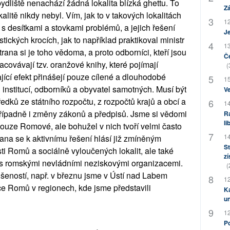
ydliště nenachází žádná lokalita blízká ghettu. To
Zá
litě nikdy nebyl. Vím, jak to v takových lokalitách
12
 s desítkami a stovkami problémů, a jejich řešení
J
tických krocích, jak to například praktikoval ministr
13
ana si je toho vědoma, a proto odborníci, kteří jsou
Če
ovávají tzv. oranžové knihy, které pojímají
(
ící efekt přinášejí pouze cílené a dlouhodobé
15
institucí, odborníků a obyvatel samotných. Musí být
Ve
ředků ze státního rozpočtu, z rozpočtů krajů a obcí a
14
řípadně i změny zákonů a předpisů. Jsme si vědomi
Ra
li
 pouze Romové, ale bohužel v nich tvoří velmi často
14
rana se k aktivnímu řešení hlásí již zmíněným
St
 Romů a sociálně vyloučených lokalit, ale také
zí
 romskými nevládními neziskovými organizacemi.
(
eností, např. v březnu jsme v Ústí nad Labem
12
ce Romů v regionech, kde jsme představili
Ka
u
12
Po