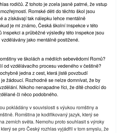
as rodičů. Z tohoto je zcela jasně patrné, že vstup
amozřejmostí. Romské děti do těchto škol jsou
é a získávají tak nálepku lehce mentálně
okud je mi známo, Česká školní inspekce v této
ců inspekci a průběžné výsledky této inspekce jsou
ly vzdělávány jako mentálně postižené.
 romštiny ve školách a médiích sebevědomí Romů?
álí od vzdělávacího procesu vedeného v češtině?
chybně jedna z cest, která jistě povzbudí
 je žádoucí. Rozhodně se nelze domnívat, že by
 vzdělání. Nikoho nenapadne říci, že dítě chodící do
vzdělané či něco podobného.
ou pokládány v souvislosti s výukou romštiny a
tině. Romština je kodifikovaný jazyk, který se
a zemích světa. Nemohu proto souhlasit s výroky
který se pro Český rozhlas vyjádřil v tom smyslu, že