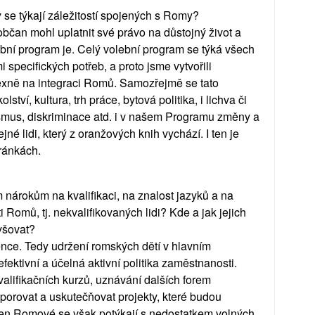
 se týkají záležitostí spojených s Romy?
občan mohl uplatnit své právo na důstojný život a
ební program je. Celý volební program se týká všech
specifických potřeb, a proto jsme vytvořili
xně na integraci Romů. Samozřejmě se tato
ství, kultura, trh práce, bytová politika, i lichva či
lismus, diskriminace atd. i v našem Programu změny a
né lidi, který z oranžových knih vychází. I ten je
ránkách.
m nárokům na kvalifikaci, na znalost jazyků a na
 Romů, tj. nekvalifikovaných lidi? Kde a jak jejich
yšovat?
ence. Tedy udržení romských dětí v hlavním
ektivní a účelná aktivní politika zaměstnanosti.
alifikačních kurzů, uznávání dalších forem
orovat a uskutečňovat projekty, které budou
jen Romové se však potýkají s nedostatkem volných