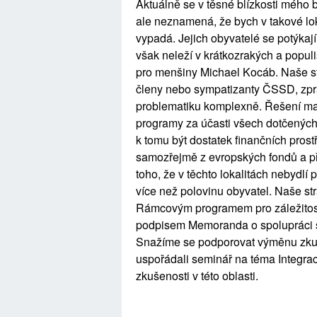
Aktuálně se v těsné blízkosti mého b
ale neznamená, že bych v takové loka
vypadá. Jejich obyvatelé se potýkají
však neleží v krátkozrakých a populis
pro menšiny Michael Kocáb. Naše str
členy nebo sympatizanty ČSSD, zprac
problematiku komplexně. Řešení maj
programy za účasti všech dotčených 
k tomu být dostatek finančních prost
samozřejmě z evropských fondů a p
toho, že v těchto lokalitách nebydlí
více než polovinu obyvatel. Naše st
Rámcovým programem pro záležitosti
podpisem Memoranda o spolupráci s
Snažíme se podporovat výměnu zkuš
uspořádali seminář na téma Integra
zkušenosti v této oblasti.