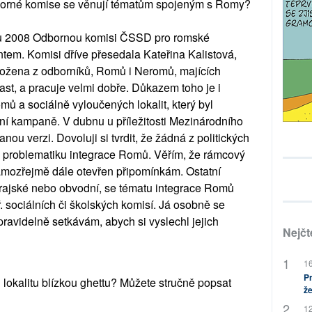
dborné komise se věnují tématům spojeným s Romy?
ku 2008 Odbornou komisi ČSSD pro romské
ntem. Komisi dříve přesedala Kateřina Kalistová,
složena z odborníků, Romů i Neromů, majících
last, a pracuje velmi dobře. Důkazem toho je i
ů a sociálně vyloučených lokalit, který byl
ní kampaně. V dubnu u příležitosti Mezinárodního
ou verzi. Dovoluji si tvrdit, že žádná z politických
 problematiku integrace Romů. Věřím, že rámcový
amozřejmě dále otevřen připomínkám. Ostatní
krajské nebo obvodní, se tématu integrace Romů
. sociálních či školských komisí. Já osobně se
pravidelně setkávám, abych si vyslechl jejich
Nejčt
16
Pr
i lokalitu blízkou ghettu? Můžete stručně popsat
že
12