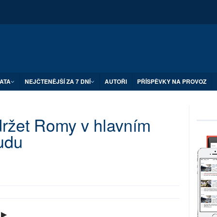
ATA
NEJČTENĚJŠÍ ZA 7 DNÍ
AUTOŘI
PŘÍSPĚVKY NA PROVOZ
držet Romy v hlavním
udu
 ▶