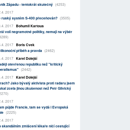
nik Západu - tentokrát skutečný
(4253)
.4. 2017
e ruský systém S-400 přeceňován?
(3505)
.4. 2017
Bohumil Kartous
ši volí negramotné politiky, nemají na výběr
3289)
.4. 2017
Boris Cvek
likonoční příběh a pravda
(2462)
.4. 2017
Karel Dolejší
ději otevřenou republiku než "kritický
beralismus"
(2442)
.4. 2017
Karel Dolejší
rach? Jako bývalý aktivista proti radaru jsem
skal zcela jinou zkušenost než Petr Glivický
2270)
.4. 2017
m půjde Francie, tam se vydá i Evropská
nie
(2225)
.4. 2017
 skandálním zmlácení lékaře ničí cestující