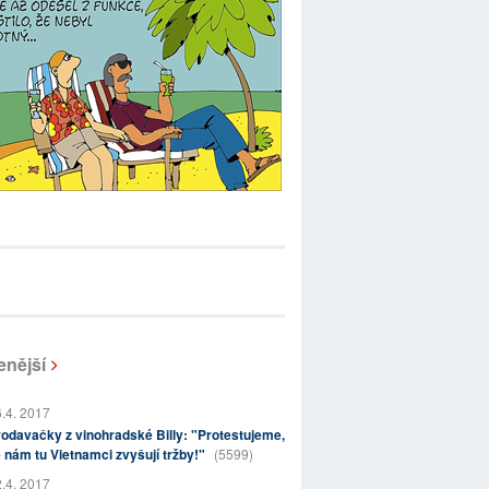
enější
.4. 2017
odavačky z vinohradské Billy: "Protestujeme,
 nám tu Vietnamci zvyšují tržby!"
(5599)
.4. 2017