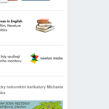
icky nekorektní karikatury Michaela
áka