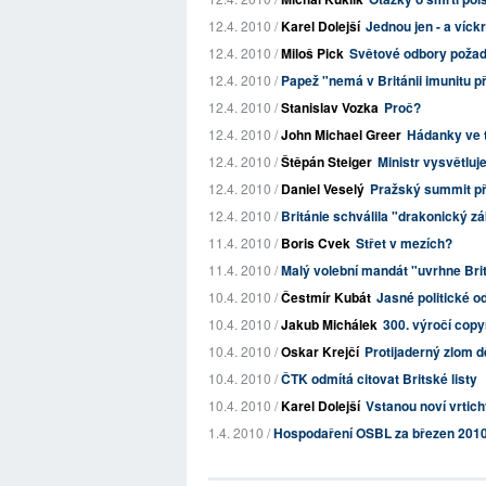
12.4. 2010 /
Karel Dolejší
Jednou jen - a víck
12.4. 2010 /
Miloš Pick
Světové odbory požadu
12.4. 2010 /
Papež "nemá v Británii imunitu p
12.4. 2010 /
Stanislav Vozka
Proč?
12.4. 2010 /
John Michael Greer
Hádanky ve
12.4. 2010 /
Štěpán Steiger
Ministr vysvětluj
12.4. 2010 /
Daniel Veselý
Pražský summit při
12.4. 2010 /
Británie schválila "drakonický z
11.4. 2010 /
Boris Cvek
Střet v mezích?
11.4. 2010 /
Malý volební mandát "uvrhne Bri
10.4. 2010 /
Čestmír Kubát
Jasné politické o
10.4. 2010 /
Jakub Michálek
300. výročí copy
10.4. 2010 /
Oskar Krejčí
Protijaderný zlom d
10.4. 2010 /
ČTK odmítá citovat Britské listy
10.4. 2010 /
Karel Dolejší
Vstanou noví vrtich
1.4. 2010 /
Hospodaření OSBL za březen 201