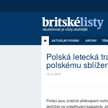
AKTUÁLNÍ VYDÁNÍ
ARCHIV
TÉM
Polská letecká t
polskému sblížen
13. 4. 2010
Poláci jsou značně překvapeni rozh
dohlížet na vyšetřování katastrofy,