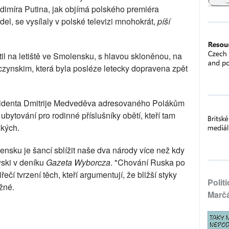
dimíra Putina, jak objímá polského premiéra
el, se vysílaly v polské televizi mnohokrát,
píší
til na letiště ve Smolensku, s hlavou skloněnou, na
czynskim, která byla posléze letecky dopravena zpět
ezidenta Dmitrije Medveděva adresovaného Polákům
bytování pro rodinné příslušníky obětí, kteří tam
zkých.
ensku je šancí sblížit naše dva národy více než kdy
ski v deníku
Gazeta Wyborcza
. "Chování Ruska po
ečí tvrzení těch, kteří argumentují, že bližší styky
Polit
žné.
Marč