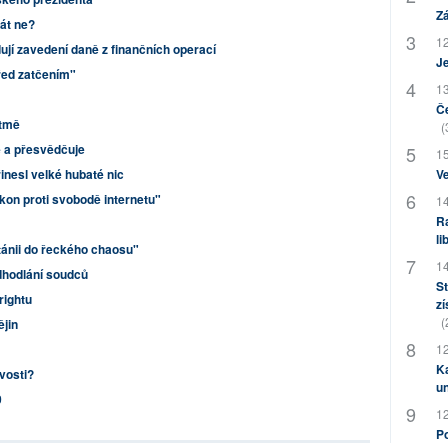
Zá
rát ne?
12
jí zavedení daně z finančních operací
J
řed zatčením"
13
Če
 tmě
(
e a přesvědčuje
15
nesl velké hubaté nic
Ve
ákon proti svobodě internetu"
14
Ra
li
tánii do řeckého chaosu"
14
dhodlání soudců
St
rightu
zí
(
ějin
12
Ka
vosti?
u
0
12
Po