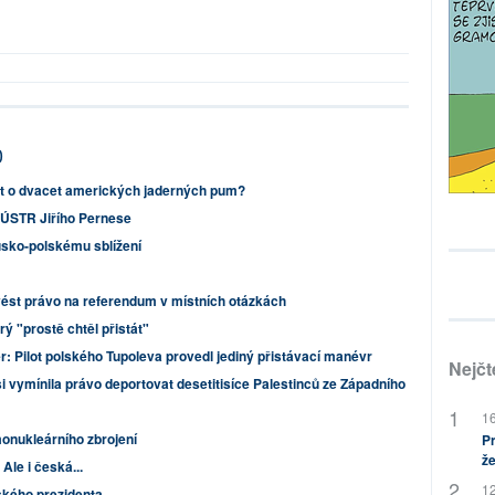
0
t o dvacet amerických jaderných pum?
e ÚSTR Jiřího Pernese
usko-polskému sblížení
zavést právo na referendum v místních otázkách
rý "prostě chtěl přistát"
: Pilot polského Tupoleva provedl jediný přistávací manévr
Nejčt
i vymínila právo deportovat desetitisíce Palestinců ze Západního
16
onukleárního zbrojení
Pr
že
Ale i česká...
12
ského prezidenta