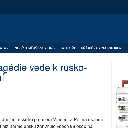
ATA
NEJČTENĚJŠÍ ZA 7 DNÍ
AUTOŘI
PŘÍSPĚVKY NA PROVOZ
ragédie vede k rusko-
í
odnutím ruského premiéra Vladimíra Putina osobně
 při níž u Smolensku zahynulo všech 96 osob na