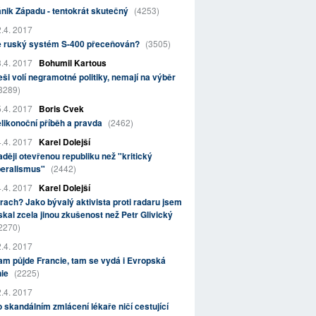
nik Západu - tentokrát skutečný
(4253)
.4. 2017
e ruský systém S-400 přeceňován?
(3505)
.4. 2017
Bohumil Kartous
ši volí negramotné politiky, nemají na výběr
3289)
.4. 2017
Boris Cvek
likonoční příběh a pravda
(2462)
.4. 2017
Karel Dolejší
ději otevřenou republiku než "kritický
beralismus"
(2442)
.4. 2017
Karel Dolejší
rach? Jako bývalý aktivista proti radaru jsem
skal zcela jinou zkušenost než Petr Glivický
2270)
.4. 2017
m půjde Francie, tam se vydá i Evropská
nie
(2225)
.4. 2017
 skandálním zmlácení lékaře ničí cestující