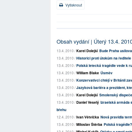
Vytisknout
Obsah vydání | Úterý 13.4. 201
13.4. 2010 /
Karel Dolejší
Bude Praha usilova
13.4. 2010 /
Historici proti útokům na ředitel
13.4. 2010 /
Polská letecká tragédie vede k r
13.4. 2010 /
William Blake
Úsměv
13.4. 2010 /
Konzervativci chtějí v Británii 
13.4. 2010 /
Jazyková bariéra a prezident, kte
13.4. 2010 /
Karel Dolejší
Smolenský dispečer
13.4. 2010 /
Daniel Veselý
Izraelská armáda s
břehu
12.4. 2010 /
Ivan Větvička
Nová pravidla term
13.4. 2010 /
Miloslav Štěrba
Polská tragédie? 
12.4. 2010 /
Michal Kuklík
Otázky o smrti pol