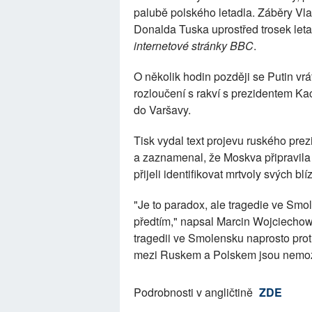
palubě polského letadla. Záběry Vla
Donalda Tuska uprostřed trosek letad
internetové stránky BBC
.
O několik hodin později se Putin vrá
rozloučení s rakví s prezidentem Ka
do Varšavy.
Tisk vydal text projevu ruského pr
a zaznamenal, že Moskva připravila u
přijeli identifikovat mrtvoly svých blí
"Je to paradox, ale tragedie ve Smol
předtím," napsal Marcin Wojciechow
tragedii ve Smolensku naprosto protiř
mezi Ruskem a Polskem jsou nemo
Podrobnosti v angličtině
ZDE