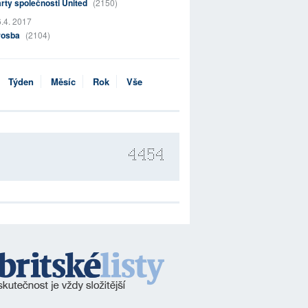
rty společnosti United
(2150)
.4. 2017
rosba
(2104)
Týden
Měsíc
Rok
Vše
4454