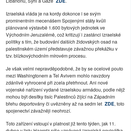
Libanonu, Sýrii a Gaze
ZDE
.
Izraelská vláda je na kordy dokonce i se svým
prominentním mecenášem Spojenými státy kvůli
plánované výstavbě 1.600 bytových jednotek ve
Východním Jeruzalémě, což kritizují i zastánci izraelské
politiky s tím, že budování dalších židovských osad na
palestinském území představuje závažnou překážku v
tzv. blízkovýchodním mírovém procesu.
Je však velmi nepravděpodobné, že by se ocelové pouto
mezi Washingtonem a Tel Avivem mohlo navzdory
zdánlivě vyhrocené při zcela přetrhnout. Ani nové
vojenské nařízení vydané izraelskou armádou, podle nějž
mohou být desítky tisíc Palestinců žijící na Západním
břehu deportovány či uvězněny až na sedm let
ZDE
, toto
spojenectví závažněji neohrozí.
Toto zařízení vstoupí v platnost již tento týden, jak 11.
dubna v listu Haaretz píše uznávaná izraelská novinářka