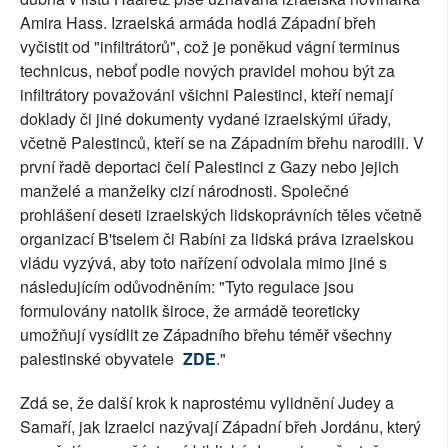
Amira Hass. Izraelská armáda hodlá Západní břeh
vyčistit od "infiltrátorů", což je poněkud vágní terminus
technicus, neboť podle nových pravidel mohou být za
infiltrátory považováni všichni Palestinci, kteří nemají
doklady či jiné dokumenty vydané izraelskými úřady,
včetně Palestinců, kteří se na Západním břehu narodili. V
první řadě deportaci čelí Palestinci z Gazy nebo jejich
manželé a manželky cizí národnosti. Společné
prohlášení deseti izraelských lidskoprávních těles včetně
organizací B'tselem či Rabíni za lidská práva izraelskou
vládu vyzývá, aby toto nařízení odvolala mimo jiné s
následujícím odůvodněním: "Tyto regulace jsou
formulovány natolik široce, že armádě teoreticky
umožňují vysídlit ze Západního břehu téměř všechny
palestinské obyvatele
ZDE
."
Zdá se, že další krok k naprostému vylidnění Judey a
Samaří, jak Izraelci nazývají Západní břeh Jordánu, který