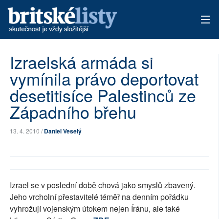
AKTUÁLNÍ VYDÁNÍ
Izraelská armáda si
vymínila právo deportovat
ARCHIV
desetitisíce Palestinců ze
TÉMATA
Západního břehu
AUTOŘI
13. 4. 2010 /
Daniel Veselý
PŘÍSPĚVKY NA PROVOZ
Izrael se v poslední době chová jako smyslů zbavený.
Jeho vrcholní přestavitelé téměř na denním pořádku
vyhrožují vojenským útokem nejen Íránu, ale také