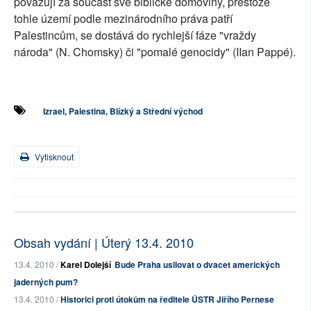
považují za součást své biblické domoviny, přestože
tohle území podle mezinárodního práva patří
Palestincům, se dostává do rychlejší fáze "vraždy
národa" (N. Chomsky) či "pomalé genocidy" (IIan Pappé).
Izrael, Palestina, Blízký a Střední východ
Vytisknout
Obsah vydání | Úterý 13.4. 2010
13.4. 2010 /
Karel Dolejší
Bude Praha usilovat o dvacet amerických
jaderných pum?
13.4. 2010 /
Historici proti útokům na ředitele ÚSTR Jiřího Pernese