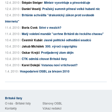
12.4. 2010 /
Štěpán Steiger
Ministr vysvětluje a přesvědčuje
12.4. 2010 /
Daniel Veselý
Pražský summit přinesl velké hubaté nic
12.4. 2010 /
Británie schválila "drakonický zákon proti svobodě
internetu"
11.4. 2010 /
Boris Cvek
Střet v mezích?
11.4. 2010 /
Malý volební mandát "uvrhne Británii do řeckého chaosu"
10.4. 2010 /
Čestmír Kubát
Jasné politické odhodlání soudců
10.4. 2010 /
Jakub Michálek
300. výročí copyrightu
10.4. 2010 /
Oskar Krejčí
Protijaderný zlom dějin
10.4. 2010 /
ČTK odmítá citovat Britské listy
10.4. 2010 /
Karel Dolejší
Vstanou noví vrtichvosti?
1.4. 2010 /
Hospodaření OSBL za březen 2010
Britské listy
O nás - Britské listy
Stanovy OSBL
Kontakty
Vzkaz redakci