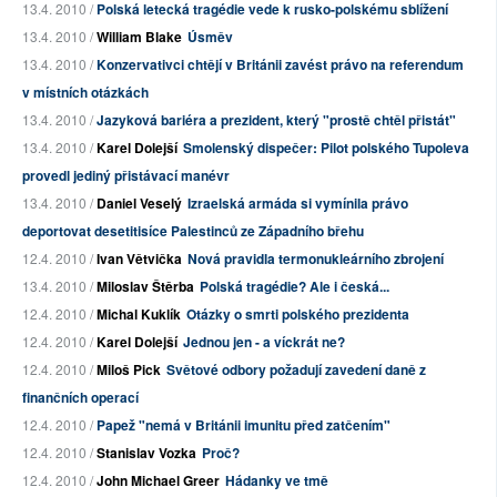
13.4. 2010 /
Polská letecká tragédie vede k rusko-polskému sblížení
13.4. 2010 /
William Blake
Úsměv
13.4. 2010 /
Konzervativci chtějí v Británii zavést právo na referendum
v místních otázkách
13.4. 2010 /
Jazyková bariéra a prezident, který "prostě chtěl přistát"
13.4. 2010 /
Karel Dolejší
Smolenský dispečer: Pilot polského Tupoleva
provedl jediný přistávací manévr
13.4. 2010 /
Daniel Veselý
Izraelská armáda si vymínila právo
deportovat desetitisíce Palestinců ze Západního břehu
12.4. 2010 /
Ivan Větvička
Nová pravidla termonukleárního zbrojení
13.4. 2010 /
Miloslav Štěrba
Polská tragédie? Ale i česká...
12.4. 2010 /
Michal Kuklík
Otázky o smrti polského prezidenta
12.4. 2010 /
Karel Dolejší
Jednou jen - a víckrát ne?
12.4. 2010 /
Miloš Pick
Světové odbory požadují zavedení daně z
finančních operací
12.4. 2010 /
Papež "nemá v Británii imunitu před zatčením"
12.4. 2010 /
Stanislav Vozka
Proč?
12.4. 2010 /
John Michael Greer
Hádanky ve tmě