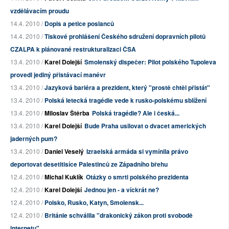
vzdělávacím proudu
14.4. 2010 /
Dopis a petice poslanců
14.4. 2010 /
Tiskové prohlášení Českého sdružení dopravních pilotů
CZALPA k plánované restrukturalizaci ČSA
13.4. 2010 /
Karel Dolejší
Smolenský dispečer: Pilot polského Tupoleva
provedl jediný přistávací manévr
13.4. 2010 /
Jazyková bariéra a prezident, který "prostě chtěl přistát"
13.4. 2010 /
Polská letecká tragédie vede k rusko-polskému sblížení
13.4. 2010 /
Miloslav Štěrba
Polská tragédie? Ale i česká...
13.4. 2010 /
Karel Dolejší
Bude Praha usilovat o dvacet amerických
jaderných pum?
13.4. 2010 /
Daniel Veselý
Izraelská armáda si vymínila právo
deportovat desetitisíce Palestinců ze Západního břehu
12.4. 2010 /
Michal Kuklík
Otázky o smrti polského prezidenta
12.4. 2010 /
Karel Dolejší
Jednou jen - a víckrát ne?
12.4. 2010 /
Polsko, Rusko, Katyn, Smolensk...
12.4. 2010 /
Británie schválila "drakonický zákon proti svobodě
internetu"