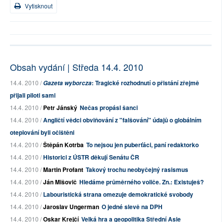
Vytisknout
Obsah vydání | Středa 14.4. 2010
14.4. 2010 /
: Tragické rozhodnutí o přistání zřejmě
Gazeta wyborcza
přijali piloti sami
14.4. 2010 /
Petr Jánský
Nečas propásl šanci
14.4. 2010 /
Angličtí vědci obviňování z "falšování" údajů o globálním
oteplování byli očištěni
14.4. 2010 /
Štěpán Kotrba
To nejsou jen puberťáci, paní redaktorko
14.4. 2010 /
Historici z ÚSTR děkují Senátu ČR
14.4. 2010 /
Martin Profant
Takový trochu neobyčejný rasismus
14.4. 2010 /
Ján Mišovič
Hledáme průměrného voliče. Zn.: Existuješ?
14.4. 2010 /
Labouristická strana omezuje demokratické svobody
14.4. 2010 /
Jaroslav Ungerman
O jedné slevě na DPH
14.4. 2010 /
Oskar Krejčí
Velká hra a geopolitika Střední Asie