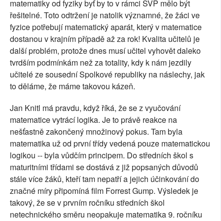
matematiky od fyziky byť by to v rámci ŠVP mělo být
řešitelné. Toto odtržení je natolik významné, že žáci ve
fyzice potřebují matematický aparát, který v matematice
dostanou v krajním případě až za rok! Kvalita učitelů je
další problém, protože dnes musí učitel vyhovět daleko
tvrdším podmínkám než za totality, kdy k nám jezdily
učitelé ze sousední Spolkové republiky na náslechy, jak
to děláme, že máme takovou kázeň.
Jan Knitl má pravdu, když říká, že se z vyučování
matematice vytrácí logika. Je to právě reakce na
nešťastně zakončený množinový pokus. Tam byla
matematika už od první třídy vedená pouze matematickou
logikou -- byla vůdčím principem. Do středních škol s
maturitními třídami se dostává z již popsaných důvodů
stále více žáků, kteří tam nepatří a jejich účinkování do
značné míry připomíná film Forrest Gump. Výsledek je
takový, že se v prvním ročníku středních škol
netechnického směru neopakuje matematika 9. ročníku