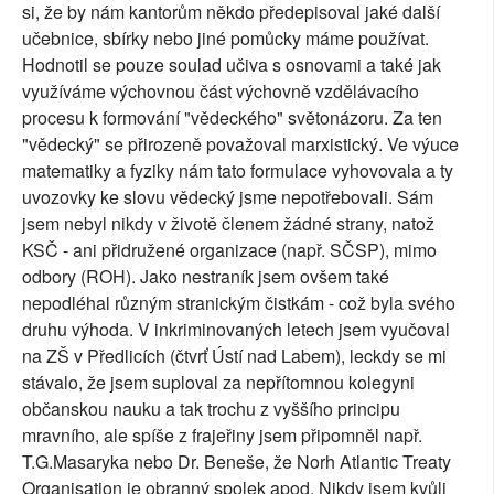
si, že by nám kantorům někdo předepisoval jaké další
učebnice, sbírky nebo jiné pomůcky máme používat.
Hodnotil se pouze soulad učiva s osnovami a také jak
využíváme výchovnou část výchovně vzdělávacího
procesu k formování "vědeckého" světonázoru. Za ten
"vědecký" se přirozeně považoval marxistický. Ve výuce
matematiky a fyziky nám tato formulace vyhovovala a ty
uvozovky ke slovu vědecký jsme nepotřebovali. Sám
jsem nebyl nikdy v životě členem žádné strany, natož
KSČ - ani přidružené organizace (např. SČSP), mimo
odbory (ROH). Jako nestraník jsem ovšem také
nepodléhal různým stranickým čistkám - což byla svého
druhu výhoda. V inkriminovaných letech jsem vyučoval
na ZŠ v Předlicích (čtvrť Ústí nad Labem), leckdy se mi
stávalo, že jsem suploval za nepřítomnou kolegyni
občanskou nauku a tak trochu z vyššího principu
mravního, ale spíše z frajeřiny jsem připomněl např.
T.G.Masaryka nebo Dr. Beneše, že Norh Atlantic Treaty
Organisation je obranný spolek apod. Nikdy jsem kvůli