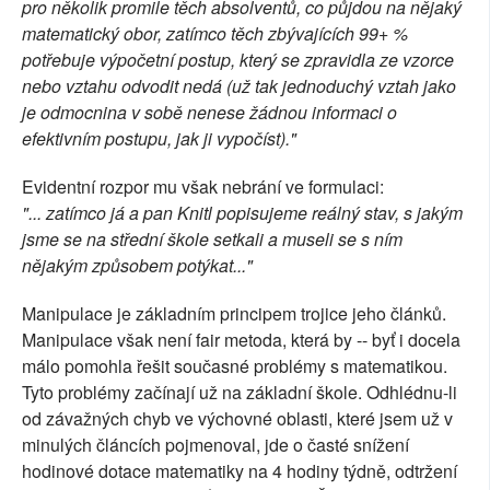
pro několik promile těch absolventů, co půjdou na nějaký
matematický obor, zatímco těch zbývajících 99+ %
potřebuje výpočetní postup, který se zpravidla ze vzorce
nebo vztahu odvodit nedá (už tak jednoduchý vztah jako
je odmocnina v sobě nenese žádnou informaci o
efektivním postupu, jak ji vypočíst)."
Evidentní rozpor mu však nebrání ve formulaci:
"... zatímco já a pan Knitl popisujeme reálný stav, s jakým
jsme se na střední škole setkali a museli se s ním
nějakým způsobem potýkat..."
Manipulace je základním principem trojice jeho článků.
Manipulace však není fair metoda, která by -- byť i docela
málo pomohla řešit současné problémy s matematikou.
Tyto problémy začínají už na základní škole. Odhlédnu-li
od závažných chyb ve výchovné oblasti, které jsem už v
minulých článcích pojmenoval, jde o časté snížení
hodinové dotace matematiky na 4 hodiny týdně, odtržení