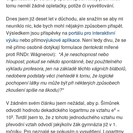
tomu neměl žádné opletačky, potíže či vysvětlování.
Dnes jsem již deset let v důchodu, ale snažím se aby mi
neuniklo nic, kde bych mohl nějakým způsobem přispět.
Výsledkem jsou příspěvky na
portálu pro interaktivní
výuku
nebo přímo
výukové aplikace
. Není tedy divu, že se
mě přímo osobně dotýkají formulace (tentokrát mířené
proti RNDr. Wágnerovi):
"A je neschopnost nebo
hloupost, pokud se někdo spontánně, bez použitelného
výkladu profesora, jen na základě těchto vágních blábolů,
nedobere podstaty věci (nehledě k tomu, že logické
pochopení látky mu může být při některých způsobech
zkoušení spíše na škodu)?"
V žádném svém článku jsem nežádal, aby p. Šimůnek
x
odvodil hodnotu dekadického logaritmu ze vztahu e
=
y
10
. Tvrdil jsem to, že z tohoto jednoduchého vztahu mu
převodní vztah odvodí jakýkoliv žák gymnázia již v 1.
ročníku. Pro neznalé se pokusím o vysvětlení. Logaritmy