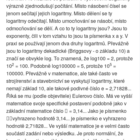
výrazně zjednodušují počítání. Místo násobení čísel se
jenom sečítají jejich logaritmy. Místo dělení se ty
logaritmy odečítají. Místo umocňování se násobí, místo
odmocňování se dělí. A co to ty logaritmy jsou? Jsou to
exponenty, čili v tom vztahu to jsou ta písmenka x a y. V
praxi se používají jenom dva druhy logaritmů. Převážně
jsou to logaritmy dekadické (Briggsovy - o základu 10) a
značí se obvykle log. To znamená, že log100 = 2, protože
2
5
10
= 100. Podobně log100000 = 5, protože 10
=
100000. Převážně v matematice, ale také často ve
strojírenství a stavebnictví se vyskytují logaritmy, které
nemají základ 10, ale takové podivné číslo e = 2,71828...
Říká se mu (podle objevitele) Eulerovo číslo. Má ve vyšší
matematice svoje specifické postavení podobně jako v
základní matematice číslo  = 3,14... Jako je písmenko
vyhrazeno hodnotě 3,14... je písmenko e vyhrazeno
hodnotě 2,71828... Ve vyšší matematice je e velmi často
součástí zadání nebo výsledku. Je proto normální, že