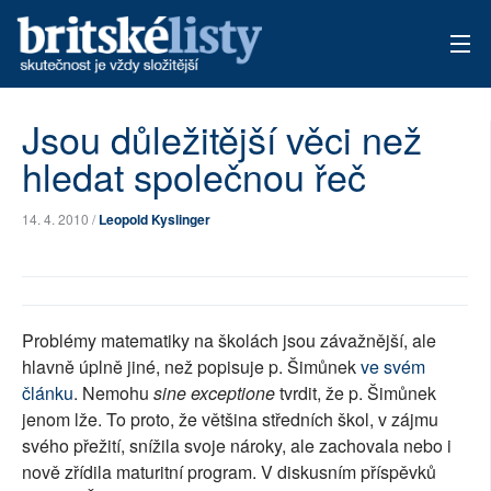
AKTUÁLNÍ VYDÁNÍ
Jsou důležitější věci než
hledat společnou řeč
ARCHIV
TÉMATA
14. 4. 2010 /
Leopold Kyslinger
AUTOŘI
PŘÍSPĚVKY NA PROVOZ
Problémy matematiky na školách jsou závažnější, ale
hlavně úplně jiné, než popisuje p. Šimůnek
ve svém
článku
. Nemohu
sine exceptione
tvrdit, že p. Šimůnek
jenom lže. To proto, že většina středních škol, v zájmu
svého přežití, snížila svoje nároky, ale zachovala nebo i
nově zřídila maturitní program. V diskusním příspěvků