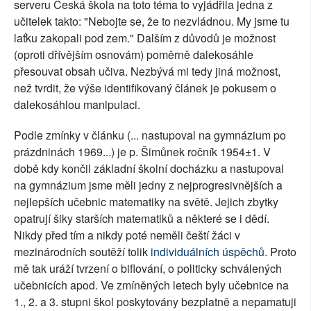
serveru Česká škola na toto téma to vyjádřila jedna z
učitelek takto: "Nebojte se, že to nezvládnou. My jsme tu
laťku zakopali pod zem." Dalším z důvodů je možnost
(oproti dřívějším osnovám) poměrně dalekosáhle
přesouvat obsah učiva. Nezbývá mi tedy jiná možnost,
než tvrdit, že výše identifikovaný článek je pokusem o
dalekosáhlou manipulaci.
Podle zmínky v článku (... nastupoval na gymnázium po
prázdninách 1969...) je p. Šimůnek ročník 1954±1. V
době kdy končil základní školní docházku a nastupoval
na gymnázium jsme měli jedny z nejprogresivnějších a
nejlepších učebnic matematiky na světě. Jejich zbytky
opatrují šiky starších matematiků a některé se i dědí.
Nikdy před tím a nikdy poté neměli čeští žáci v
mezinárodních soutěží tolik
individuálních úspěchů
. Proto
mě tak uráží tvrzení o biflování, o politicky schválených
učebnicích apod. Ve zmíněných letech byly učebnice na
1., 2. a 3. stupni škol poskytovány bezplatně a nepamatuji