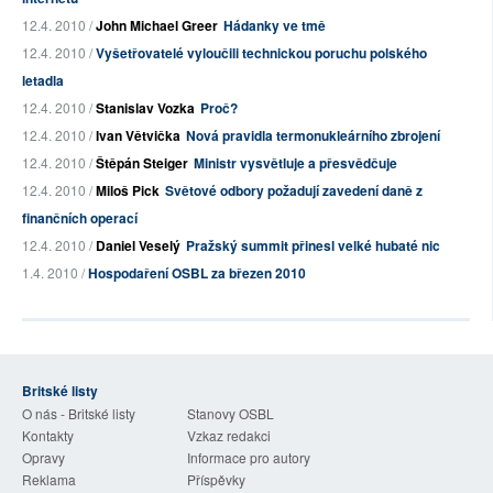
12.4. 2010 /
John Michael Greer
Hádanky ve tmě
12.4. 2010 /
Vyšetřovatelé vyloučili technickou poruchu polského
letadla
12.4. 2010 /
Stanislav Vozka
Proč?
12.4. 2010 /
Ivan Větvička
Nová pravidla termonukleárního zbrojení
12.4. 2010 /
Štěpán Steiger
Ministr vysvětluje a přesvědčuje
12.4. 2010 /
Miloš Pick
Světové odbory požadují zavedení daně z
finančních operací
12.4. 2010 /
Daniel Veselý
Pražský summit přinesl velké hubaté nic
1.4. 2010 /
Hospodaření OSBL za březen 2010
Britské listy
O nás - Britské listy
Stanovy OSBL
Kontakty
Vzkaz redakci
Opravy
Informace pro autory
Reklama
Příspěvky