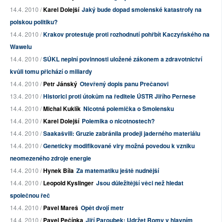
14.4. 2010 /
Karel Dolejší
Jaký bude dopad smolenské katastrofy na
polskou politiku?
14.4. 2010 /
Krakov protestuje proti rozhodnutí pohřbít Kaczyńského na
Wawelu
14.4. 2010 /
SÚKL neplní povinnosti uložené zákonem a zdravotnictví
kvůli tomu přichází o miliardy
14.4. 2010 /
Petr Jánský
Otevřený dopis panu Prečanovi
13.4. 2010 /
Historici proti útokům na ředitele ÚSTR Jiřího Pernese
14.4. 2010 /
Michal Kuklík
Nicotná polemička o Smolensku
14.4. 2010 /
Karel Dolejší
Polemika o nicotnostech?
14.4. 2010 /
Saakašvili: Gruzie zabránila prodeji jaderného materiálu
14.4. 2010 /
Geneticky modifikované viry možná povedou k vzniku
neomezeného zdroje energie
14.4. 2010 /
Hynek Bíla
Za matematiku ještě nudnější
14.4. 2010 /
Leopold Kyslinger
Jsou důležitější věci než hledat
společnou řeč
14.4. 2010 /
Pavel Mareš
Opět dvojí metr
14.4. 2010 /
Pavel Pečínka
Jiří Paroubek: Udržet Romy v hlavním