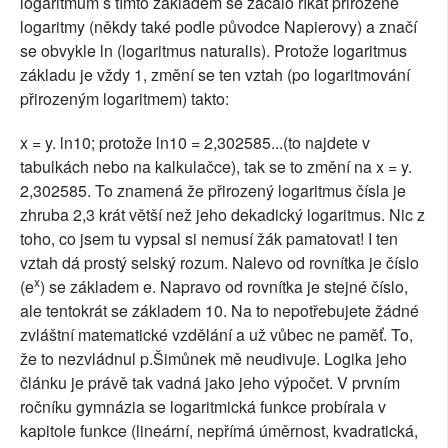
logaritmům s tímto základem se začalo říkat přirozené
logaritmy (někdy také podle původce Napierovy) a značí
se obvykle ln (logaritmus naturalis). Protože logaritmus
základu je vždy 1, změní se ten vztah (po logaritmování
přirozeným logaritmem) takto:
x = y. ln10; protože ln10 = 2,302585...(to najdete v
tabulkách nebo na kalkulačce), tak se to změní na x = y.
2,302585. To znamená že přirozený logaritmus čísla je
zhruba 2,3 krát větší než jeho dekadický logaritmus. Nic z
toho, co jsem tu vypsal si nemusí žák pamatovat! I ten
vztah dá prostý selský rozum. Nalevo od rovnítka je číslo
x
(e
) se základem e. Napravo od rovnítka je stejné číslo,
ale tentokrát se základem 10. Na to nepotřebujete žádné
zvláštní matematické vzdělání a už vůbec ne paměť. To,
že to nezvládnul p.Šimůnek mě neudivuje. Logika jeho
článku je právě tak vadná jako jeho výpočet. V prvním
ročníku gymnázia se logaritmická funkce probírala v
kapitole funkce (lineární, nepřímá úměrnost, kvadratická,