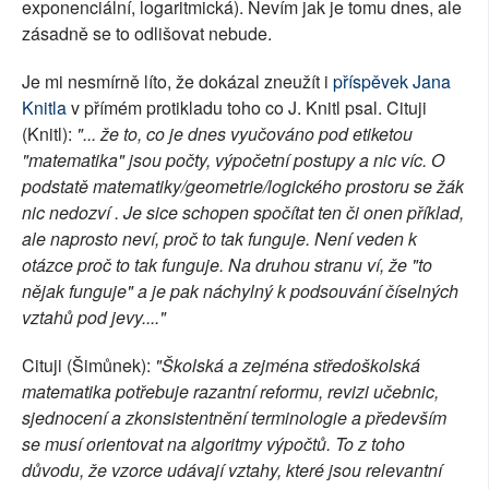
exponenciální, logaritmická). Nevím jak je tomu dnes, ale
zásadně se to odlišovat nebude.
Je mi nesmírně líto, že dokázal zneužít i
příspěvek Jana
Knitla
v přímém protikladu toho co J. Knitl psal. Cituji
(Knitl):
"... že to, co je dnes vyučováno pod etiketou
"matematika" jsou počty, výpočetní postupy a nic víc. O
podstatě matematiky/geometrie/logického prostoru se žák
nic nedozví . Je sice schopen spočítat ten či onen příklad,
ale naprosto neví, proč to tak funguje. Není veden k
otázce proč to tak funguje. Na druhou stranu ví, že "to
nějak funguje" a je pak náchylný k podsouvání číselných
vztahů pod jevy...."
Cituji (Šimůnek):
"Školská a zejména středoškolská
matematika potřebuje razantní reformu, revizi učebnic,
sjednocení a zkonsistentnění terminologie a především
se musí orientovat na algoritmy výpočtů. To z toho
důvodu, že vzorce udávají vztahy, které jsou relevantní