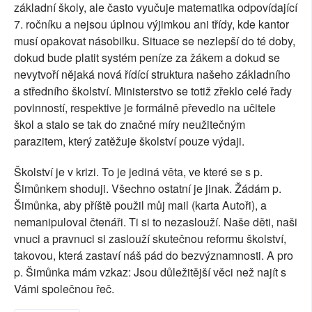
základní školy, ale často vyučuje matematika odpovídající
7. ročníku a nejsou úplnou výjimkou ani třídy, kde kantor
musí opakovat násobilku. Situace se nezlepší do té doby,
dokud bude platit systém peníze za žákem a dokud se
nevytvoří nějaká nová řídící struktura našeho základního
a středního školství. Ministerstvo se totiž zřeklo celé řady
povinností, respektive je formálně převedlo na učitele
škol a stalo se tak do značné míry neužitečným
parazitem, který zatěžuje školství pouze výdaji.
Školství je v krizi. To je jediná věta, ve které se s p.
Šimůnkem shoduji. Všechno ostatní je jinak. Žádám p.
Šimůnka, aby příště použil můj mail (karta Autoři), a
nemanipuloval čtenáři. Ti si to nezaslouží. Naše děti, naši
vnuci a pravnuci si zaslouží skutečnou reformu školství,
takovou, která zastaví náš pád do bezvýznamnosti. A pro
p. Šimůnka mám vzkaz: Jsou důležitější věci než najít s
Vámi společnou řeč.