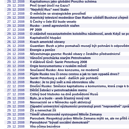
29. 12. 2008
Kapitalismus jako globální Ponziho schéma
29. 12. 2008
Proč Izrael útočí na Gazu?
29. 12. 2008
"Největší Rus" není Stalin
27. 12. 2008
O měnícím se strategickém prostředí
29. 12. 2008
Americký televizní moderátor Dan Rather uštědří Bushovi zřejmě 
27. 12. 2008
S Čechy v čele EU bude veselo
29. 12. 2008
Rusko - země agresivních stařen
27. 12. 2008
PF 2009
29. 12. 2008
O zdánlivě nezastavitelném koloběhu násilností, aneb Když se po
24. 12. 2008
Kapitalističtí hlupáci
26. 12. 2008
Krach americké obrany
26. 12. 2008
Guardian
: Bush a jeho pomahači musejí být pohnáni k odpovědn
24. 12. 2008
Energie a peníze
24. 12. 2008
Nězavisimaja gazeta
: Ruské obavy z českého předsednictví
23. 12. 2008
Vánoční procházka starým Petrohradem
20. 12. 2008
V ďáblově lůně: Sankt Peterburg 2008
20. 12. 2008
Orgie konzumerismu v ruském městě
21. 12. 2008
Současné Rusko: Ano konzumu, ne moderně
21. 12. 2008
Půjde Rusko tou či onou cestou a jak to tam vypadá dnes?
22. 12. 2008
Sankt Peterburg a okolí - dalších pár pohledů
23. 12. 2008
Rusko: Je to jiný svět a má obrovskou sílu
22. 12. 2008
Dnešní Rusko: Směsice kapitalismu a komunismu, která zraje k b
27. 12. 2008
Dětští žebráci v petrohradském metru
27. 12. 2008
Citlivý bod hluboko na dně podvědomí Rusů
29. 12. 2008
Bylo, je a bude - aneb šťastný nový rok
29. 12. 2008
Neonacisté se v Německu opět aktivizují
29. 12. 2008
Západní univerzitní výzkumníci protestují proti "nepravdivé" zpr
29. 12. 2008
Žít a nenechat žít
29. 12. 2008
Téměř silvestrovské vystoupení Miloše Zemana
29. 12. 2008
Paroubek: Respektuji právo Miloše Zemana mýlit se, ale ne příliš 
29. 12. 2008
Paroubkovi "bývalí sociální demokraté"
29. 12. 2008
Víra očima bezvěrce