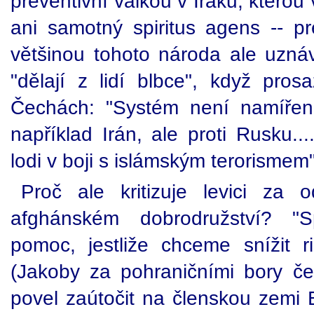
preventivní válkou v Iráku, ktero
ani samotný spiritus agens -- p
většinou tohoto národa ale uzn
"dělají z lidí blbce", když pros
Čechách: "Systém není namířen
například Irán, ale proti Rusku..
lodi v boji s islámským terorismem"
Proč ale kritizuje levici za 
afghánském dobrodružství? "S
pomoc, jestliže chceme snížit ri
(Jakoby za pohraničními bory če
povel zaútočit na členskou zemi 