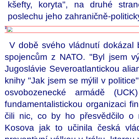
kšefty, koryta", na druhé str
poslechu jeho zahraničně-politick
V době svého vládnutí dokázal bý
spojencům z NATO. "Byl jsem vý
Jugoslávie Severoatlantickou alianc
knihy "Jak jsem se mýlil v politic
osvobozenecké armádě (UCK) s
fundamentalistickou organizaci f
čili nic, co by ho přesvědčilo o 
Kosova jak to učinila česká vlá