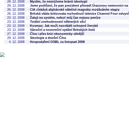
29. 12. 2008
Myslím, že nemůžeme bránit ideologii
29. 12. 2008
Jsme potěšení, že pan prezident převedl Úrazovou nemocnici na
26. 12. 2008
CIA získává afghánské válečné magnáty rozdáváním viagry
26. 12. 2008
Britská vláda kritizovala rozhodnutí televize Channel Four odvy
23. 12. 2008
Žaluji na systém, neboť můj čas nejsou peníze
23. 12. 2008
Totální znehodnocení některých věcí
23. 12. 2008
Kosmas: Jak muži nezvládli schopné ženské
23. 12. 2008
Vánoční a novoroční vydání Britských listů
27. 12. 2008
Čína i přes krizi ekonomicky silnější
29. 12. 2008
Sinologie a dnešní Čína
4. 12. 2008
Hospodaření OSBL za listopad 2008