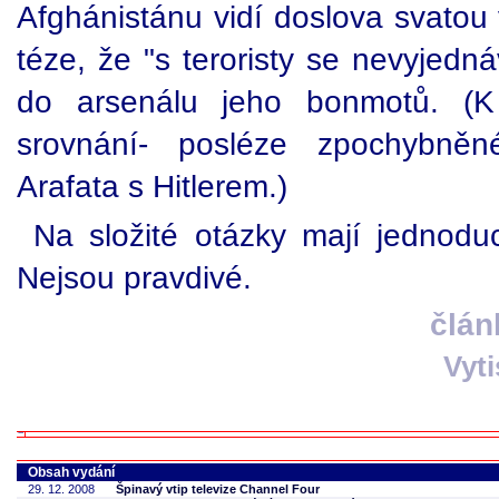
Afghánistánu vidí doslova svatou 
téze, že "s teroristy se nevyjedná
do arsenálu jeho bonmotů. (K 
srovnání- posléze zpochybně
Arafata s Hitlerem.)
Na složité otázky mají jednod
Nejsou pravdivé.
člán
Vyt
Obsah vydání
29. 12. 2008
Špinavý vtip televize Channel Four