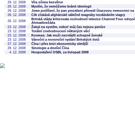
29. 12. 2008
Víra očima bezvěrce
29. 12. 2008
Myslím, že nemůžeme bránit ideologii
29. 12. 2008
Jsme potěšení, že pan prezident převedl Úrazovou nemocnici na
26. 12. 2008
CIA získává afghánské válečné magnáty rozdáváním viagry
Britská vláda kritizovala rozhodnutí televize Channel Four odvys
26. 12. 2008
Ahmadinežáda
23. 12. 2008
Žaluji na systém, neboť můj čas nejsou peníze
23. 12. 2008
Totální znehodnocení některých věcí
23. 12. 2008
Kosmas: Jak muži nezvládli schopné ženské
23. 12. 2008
Vánoční a novoroční vydání Britských listů
27. 12. 2008
Čína i přes krizi ekonomicky silnější
29. 12. 2008
Sinologie a dnešní Čína
4. 12. 2008
Hospodaření OSBL za listopad 2008