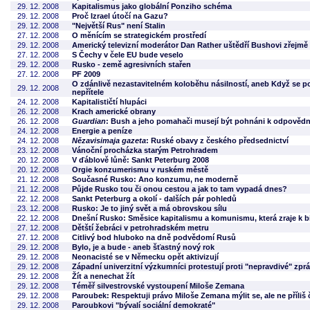
29. 12. 2008
Kapitalismus jako globální Ponziho schéma
29. 12. 2008
Proč Izrael útočí na Gazu?
29. 12. 2008
"Největší Rus" není Stalin
27. 12. 2008
O měnícím se strategickém prostředí
29. 12. 2008
Americký televizní moderátor Dan Rather uštědří Bushovi zřejmě 
27. 12. 2008
S Čechy v čele EU bude veselo
29. 12. 2008
Rusko - země agresivních stařen
27. 12. 2008
PF 2009
O zdánlivě nezastavitelném koloběhu násilností, aneb Když se p
29. 12. 2008
nepřítele
24. 12. 2008
Kapitalističtí hlupáci
26. 12. 2008
Krach americké obrany
26. 12. 2008
Guardian
: Bush a jeho pomahači musejí být pohnáni k odpovědn
24. 12. 2008
Energie a peníze
24. 12. 2008
Nězavisimaja gazeta
: Ruské obavy z českého předsednictví
23. 12. 2008
Vánoční procházka starým Petrohradem
20. 12. 2008
V ďáblově lůně: Sankt Peterburg 2008
20. 12. 2008
Orgie konzumerismu v ruském městě
21. 12. 2008
Současné Rusko: Ano konzumu, ne moderně
21. 12. 2008
Půjde Rusko tou či onou cestou a jak to tam vypadá dnes?
22. 12. 2008
Sankt Peterburg a okolí - dalších pár pohledů
23. 12. 2008
Rusko: Je to jiný svět a má obrovskou sílu
22. 12. 2008
Dnešní Rusko: Směsice kapitalismu a komunismu, která zraje k b
27. 12. 2008
Dětští žebráci v petrohradském metru
27. 12. 2008
Citlivý bod hluboko na dně podvědomí Rusů
29. 12. 2008
Bylo, je a bude - aneb šťastný nový rok
29. 12. 2008
Neonacisté se v Německu opět aktivizují
29. 12. 2008
Západní univerzitní výzkumníci protestují proti "nepravdivé" zpr
29. 12. 2008
Žít a nenechat žít
29. 12. 2008
Téměř silvestrovské vystoupení Miloše Zemana
29. 12. 2008
Paroubek: Respektuji právo Miloše Zemana mýlit se, ale ne příliš 
29. 12. 2008
Paroubkovi "bývalí sociální demokraté"