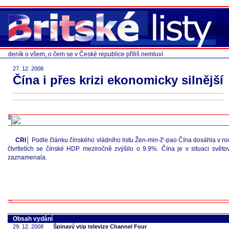
deník o všem, o čem se v České republice příliš nemluví
27. 12. 2008
Čína i přes krizi ekonomicky silnější
CRI│
Podle článku čínského vládního listu Žen-min-ž'-pao Čína dosáhla v roc
čtvrtletích se čínské HDP meziročně zvýšilo o 9.9%. Čína je v situaci svě
zaznamenala.
Obsah vydání
29. 12. 2008
Špinavý vtip televize Channel Four