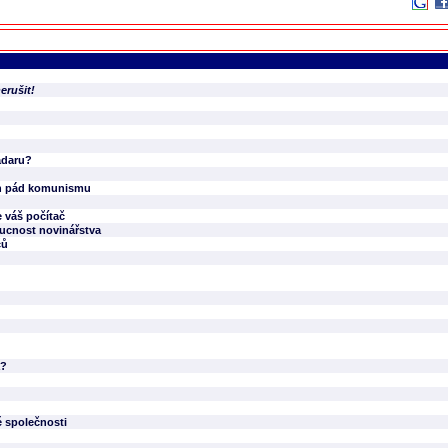
erušit!
adaru?
ech pád komunismu
 váš počítač
oucnost novinářstva
čů
a?
é společnosti