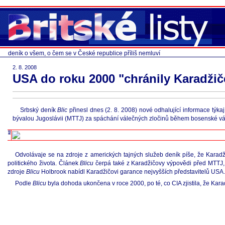
deník o všem, o čem se v České republice příliš nemluví
2. 8. 2008
USA do roku 2000 "chránily Karadžič
Srbský deník
Blic
přinesl dnes (2. 8. 2008) nové odhalující informace týk
bývalou Jugoslávii (MTTJ) za spáchání válečných zločinů během bosenské vál
Odvolávaje se na zdroje z amerických tajných služeb deník píše, že Karad
politického života. Článek
Blicu
čerpá také z Karadžičovy výpovědi před MTTJ,
zdroje
Blicu
Holbrook nabídl Karadžičovi garance nejvyšších představitelů USA.
Podle
Blicu
byla dohoda ukončena v roce 2000, po té, co CIA zjistila, že Kar