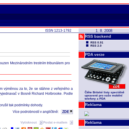
ISSN 1213-1792
1. 8. 2008
RSS backend
RSS 0.91
RSS 2.0
PDA verze
 souzen Mezinárodním trestním tribunálem pro
ním výměnou za to, že se stáhne z veřejného a
Čtěte Britské listy speciálně
 vyjednavač v Bosně Richard Holbrooke. Podle
upravené pro vaše mobilní
telefony a PDA
Reklama
porušil tak podmínky dohody.
Více podrobností v angličtině:
ZDE
Reklama
Vytisknout
Poslat e-mailem