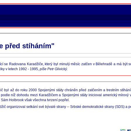
e před stíháním"
ající se Radovana Karadžiče, který byl minulý měsíc zatčen v Bělehradě a má být
ky v letech 1992 - 1995,
píše Petr Glivický.
žič byl až do roku 2000 Spojenými státy chráněn před zatčením a trestním stíhá
 podle níž dohodu mezi Karadžičem a Spojenými státy inicioval americký mírový
 Sám Holbrook však všechna tvrzení popřel.
adžič organizoval setkání své bývalé strany -- Srbské demokratické strany (SDS) a 