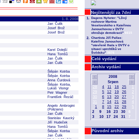
1. 8. 2008
Jan Čulík
Josef Brož
Josef Brož
Karel Dolejší
Hana Tomšů
Celé vydání
Jan Čulík
Jan Čulík
Archiv vydání
Štěpán Kotrba
Štěpán Kotrba
Anna Čurdová
Štěpán Kotrba,
Lukáš Visingr
Petr Wagner
František Řezáč
Angelo Ambrogini
(Poliziano)
Jan Čulík
Stanislav Kaucký
Jiří Hudeček
Hana Tomšů
Původní archiv
Štěpán Kotrba
Jan Čulík