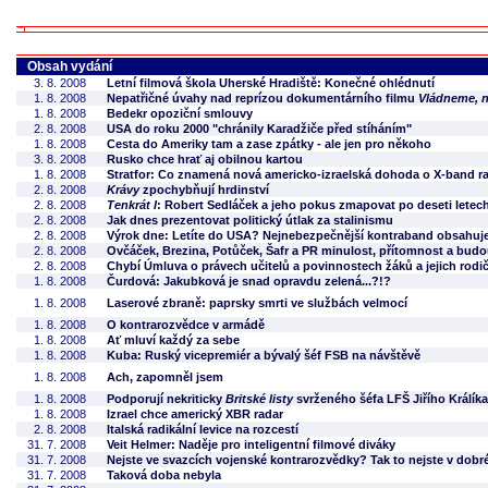
Obsah vydání
3. 8. 2008
Letní filmová škola Uherské Hradiště: Konečné ohlédnutí
1. 8. 2008
Nepatřičné úvahy nad reprízou dokumentárního filmu
Vládneme, n
1. 8. 2008
Bedekr opoziční smlouvy
2. 8. 2008
USA do roku 2000 "chránily Karadžiče před stíháním"
1. 8. 2008
Cesta do Ameriky tam a zase zpátky - ale jen pro někoho
3. 8. 2008
Rusko chce hrať aj obilnou kartou
1. 8. 2008
Stratfor: Co znamená nová americko-izraelská dohoda o X-band r
2. 8. 2008
Krávy
zpochybňují hrdinství
2. 8. 2008
Tenkrát I
: Robert Sedláček a jeho pokus zmapovat po deseti let
2. 8. 2008
Jak dnes prezentovat politický útlak za stalinismu
2. 8. 2008
Výrok dne: Letíte do USA? Nejnebezpečnější kontraband obsahuje
2. 8. 2008
Ovčáček, Brezina, Potůček, Šafr a PR minulost, přítomnost a bud
2. 8. 2008
Chybí Úmluva o právech učitelů a povinnostech žáků a jejich rodi
1. 8. 2008
Čurdová: Jakubková je snad opravdu zelená...?!?
1. 8. 2008
Laserové zbraně: paprsky smrti ve službách velmocí
1. 8. 2008
O kontrarozvědce v armádě
1. 8. 2008
Ať mluví každý za sebe
1. 8. 2008
Kuba: Ruský vicepremiér a bývalý šéf FSB na návštěvě
1. 8. 2008
Ach, zapomněl jsem
1. 8. 2008
Podporují nekriticky
Britské listy
svrženého šéfa LFŠ Jiřího Králík
1. 8. 2008
Izrael chce americký XBR radar
2. 8. 2008
Italská radikální levice na rozcestí
31. 7. 2008
Veit Helmer: Naděje pro inteligentní filmové diváky
31. 7. 2008
Nejste ve svazcích vojenské kontrarozvědky? Tak to nejste v dobr
31. 7. 2008
Taková doba nebyla