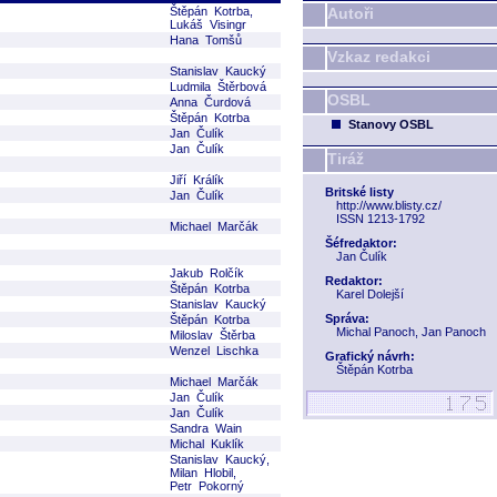
Štěpán Kotrba,
Autoři
Lukáš Visingr
Hana Tomšů
Vzkaz redakci
Stanislav Kaucký
Ludmila Štěrbová
OSBL
Anna Čurdová
Štěpán Kotrba
Stanovy OSBL
Jan Čulík
Jan Čulík
Tiráž
Jiří Králík
Britské listy
Jan Čulík
http://www.blisty.cz/
ISSN 1213-1792
Michael Marčák
Šéfredaktor:
Jan Čulík
Jakub Rolčík
Redaktor:
Štěpán Kotrba
Karel Dolejší
Stanislav Kaucký
Správa:
Štěpán Kotrba
Michal Panoch, Jan Panoch
Miloslav Štěrba
Wenzel Lischka
Grafický návrh:
Štěpán Kotrba
Michael Marčák
Jan Čulík
Jan Čulík
Sandra Wain
Michal Kuklík
Stanislav Kaucký,
Milan Hlobil,
Petr Pokorný