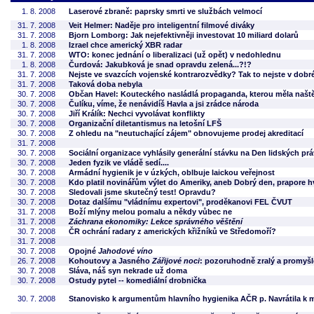
1. 8. 2008
Laserové zbraně: paprsky smrti ve službách velmocí
31. 7. 2008
Veit Helmer: Naděje pro inteligentní filmové diváky
31. 7. 2008
Bjorn Lomborg: Jak nejefektivněji investovat 10 miliard dolarů
1. 8. 2008
Izrael chce americký XBR radar
31. 7. 2008
WTO: konec jednání o liberalizaci (už opět) v nedohlednu
1. 8. 2008
Čurdová: Jakubková je snad opravdu zelená...?!?
31. 7. 2008
Nejste ve svazcích vojenské kontrarozvědky? Tak to nejste v dobr
31. 7. 2008
Taková doba nebyla
30. 7. 2008
Občan Havel: Kouteckého nasládlá propaganda, kterou měla naště
30. 7. 2008
Čulíku, víme, že nenávidíš Havla a jsi zrádce národa
30. 7. 2008
Jiří Králík: Nechci vyvolávat konflikty
30. 7. 2008
Organizační diletantismus na letošní LFŠ
30. 7. 2008
Z ohledu na "neutuchající zájem" obnovujeme prodej akreditací
31. 7. 2008
30. 7. 2008
Sociální organizace vyhlásily generální stávku na Den lidských prá
30. 7. 2008
Jeden fyzik ve vládě sedí....
30. 7. 2008
Armádní hygienik je v úzkých, oblbuje laickou veřejnost
30. 7. 2008
Kdo platil novinářům výlet do Ameriky, aneb Dobrý den, prapore 
30. 7. 2008
Sledovali jsme skutečný test! Opravdu?
30. 7. 2008
Dotaz dalšímu "vládnímu expertovi", proděkanovi FEL ČVUT
31. 7. 2008
Boží mlýny melou pomalu a někdy vůbec ne
31. 7. 2008
Záchrana ekonomiky: Lekce správného věštění
30. 7. 2008
ČR ochrání radary z amerických křižníků ve Středomoří?
31. 7. 2008
30. 7. 2008
Opojné
Jahodové víno
26. 7. 2008
Kohoutovy a Jasného
Zářijové noci
: pozoruhodně zralý a promyšl
30. 7. 2008
Sláva, náš syn nekrade už doma
30. 7. 2008
Ostudy pytel -- komediální drobnička
30. 7. 2008
Stanovisko k argumentům hlavního hygienika AČR p. Navrátila k m