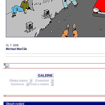
31. 7. 2008
Michael Marčák
GALERIE
články autora
O autorovi
Vytisknout
Poslat e-mailem
Obsah vydání