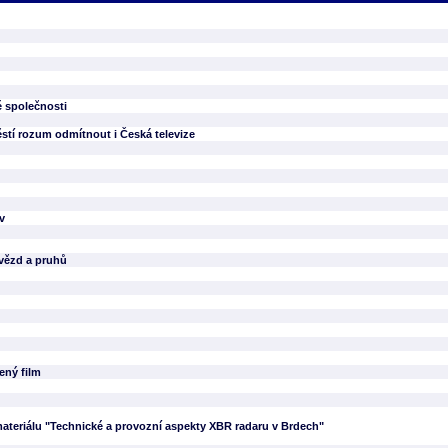
é společnosti
stí rozum odmítnout i Česká televize
v
hvězd a pruhů
ený film
ateriálu "Technické a provozní aspekty XBR radaru v Brdech"