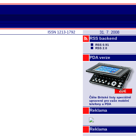
ISSN 1213-1792
31. 7. 2008
RSS backend
RSS 0.91
RSS 2.0
PDA verze
Čtěte Britské listy speciálně
upravené pro vaše mobilní
telefony a PDA
Reklama
Reklama