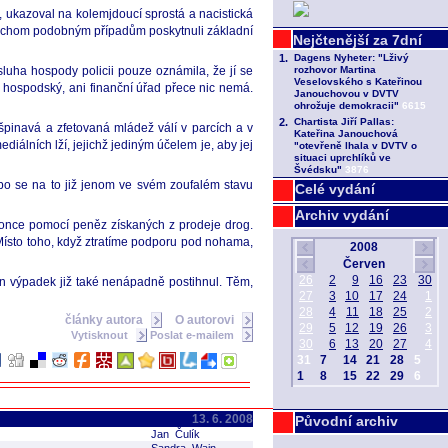
 ukazoval na kolemjdoucí sprostá a nacistická
abychom podobným případům poskytnuli základní
bsluha hospody policii pouze oznámila, že jí se
a hospodský, ani finanční úřad přece nic nemá.
špinavá a zfetovaná mládež válí v parcích a v
álních lží, jejichž jediným účelem je, aby jej
ebo se na to již jenom ve svém zoufalém stavu
Celé vydání
Archiv vydání
okonce pomocí peněz získaných z prodeje drog.
ísto toho, když ztratíme podporu pod nohama,
 výpadek již také nenápadně postihnul. Těm,
články autora
O autorovi
Vytisknout
Poslat e-mailem
13. 6. 2008
Původní archiv
Jan Čulík