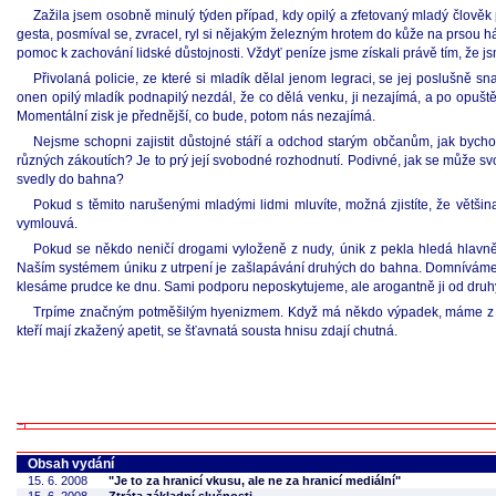
Zažila jsem osobně minulý týden případ, kdy opilý a zfetovaný mladý člověk
gesta, posmíval se, zvracel, ryl si nějakým železným hrotem do kůže na prsou
pomoc k zachování lidské důstojnosti. Vždyť peníze jsme získali právě tím, že j
Přivolaná policie, ze které si mladík dělal jenom legraci, se jej poslušně s
onen opilý mladík podnapilý nezdál, že co dělá venku, ji nezajímá, a po opušt
Momentální zisk je přednější, co bude, potom nás nezajímá.
Nejsme schopni zajistit důstojné stáří a odchod starým občanům, jak bycho
různých zákoutích? Je to prý její svobodné rozhodnutí. Podivné, jak se může sv
svedly do bahna?
Pokud s těmito narušenými mladými lidmi mluvíte, možná zjistíte, že větši
vymlouvá.
Pokud se někdo neničí drogami vyloženě z nudy, únik z pekla hledá hlavně 
Naším systémem úniku z utrpení je zašlapávání druhých do bahna. Domníváme 
klesáme prudce ke dnu. Sami podporu neposkytujeme, ale arogantně ji od dru
Trpíme značným potměšilým hyenizmem. Když má někdo výpadek, máme z toh
kteří mají zkažený apetit, se šťavnatá sousta hnisu zdají chutná.
Obsah vydání
15. 6. 2008
"Je to za hranicí vkusu, ale ne za hranicí mediální"