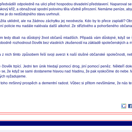
 předváděl odpoledně na ulici před hospodou divadelní představení. Naparoval se,
 hákový kříž, a obnažoval spodní polovinu těla včetně přirození. Nemáme peníze, 
sme je do nedůstojného stavu uvrhnuli.
nažila uklidnit, ale na žádnou záchytku jej neodvezla. Kdo by to přece zaplatil? O
ění policie mu nadále nalévala další alkohol. Ze střízlivého a pohoršeného občan
m tedy dbali na důstojný život občanů mladších. Připadá vám důstojné, když se 
obodně rozhodnout člověk bez vlastních zkušeností na základě společenských a medi
na z nich tímto způsobem řeší svoji averzi k naší slušné občanské společnosti, n
člověk trpící. Jedni ten únik hledají pomocí drog, jiní pomocí peněz. Někteří d
se, že když se sami dostaneme hlavou nad hladinu, že pak vyskočíme do nebe. M
hých vyžadujeme.
o mršinný prospěch a dementní radost. Vůbec si přitom nevšímáme, že nás ten