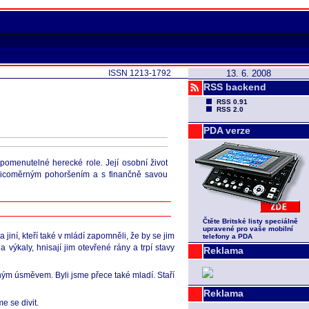
ISSN 1213-1792
13. 6. 2008
RSS backend
RSS 0.91
RSS 2.0
PDA verze
pomenutelné herecké role. Její osobní život
, licoměrným pohoršením a s finančně savou
Čtěte Britské listy speciálně
upravené pro vaše mobilní
 jiní, kteří také v mládí zapomněli, že by se jim
telefony a PDA
kaly, hnisají jim otevřené rány a trpí stavy
Reklama
lonným úsměvem. Byli jsme přece také mladí. Staří
Reklama
e se divit.