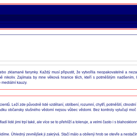
ebo zklamané fanynky. Každý musí připustit, že vytvořila neopakovatelné a neza
mě nikoliv. Zajímala by mne věková hranice těch, kteří s potměšilým nadšením
vé mediální kauzy.
ntů. Leží zde původně lidé vzdělaní, oblíbení, rozumní, chytří, potměšilí, ctnostní a
u občansky slušného vědomí nejsou vůbec vědomi. Bez kontroly vylučují moč a vý
dí lidé jimi trpí také, ale více se to přehlíží a toleruje, a velmi často i s blahosk
me. Úhledný zevnějšek ji zakrývá. Stačí málo a obílený hrob se otevře a nestačím