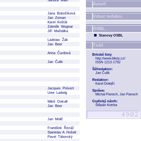
Sandra Wain
Autoři
Jana Bobošíková
Vzkaz redakci
Jan Zeman
Karel Košťál
Zdeněk Wognar
OSBL
Jiří Maštálka
Stanovy OSBL
Ladislav Žák
Jan Beer
Tiráž
Anna Čurdová
Britské listy
http://www.blisty.cz/
Jan Čulík
ISSN 1213-1792
Šéfredaktor:
Jan Čulík
Redaktor:
Karel Dolejší
Jacques Prévert
Správa:
Uwe Ladwig
Michal Panoch, Jan Panoch
Grafický návrh:
Miloš Dokulil
Štěpán Kotrba
Jan Beer
Jan Molič
František Řezáč
Stanislav A. Hošek
Pavel Táborský