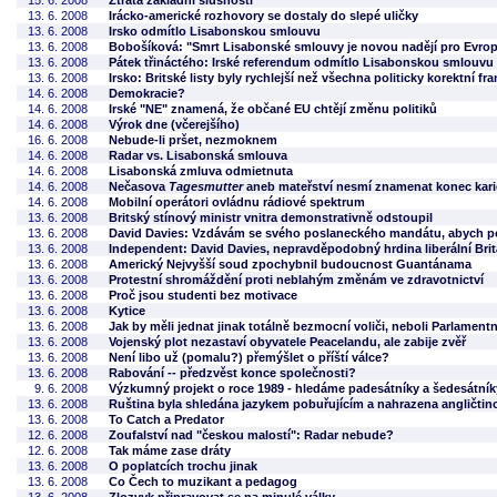
15. 6. 2008
Ztráta základní slušnosti
13. 6. 2008
Irácko-americké rozhovory se dostaly do slepé uličky
13. 6. 2008
Irsko odmítlo Lisabonskou smlouvu
13. 6. 2008
Bobošíková: "Smrt Lisabonské smlouvy je novou nadějí pro Evrop
13. 6. 2008
Pátek třináctého: Irské referendum odmítlo Lisabonskou smlouvu
13. 6. 2008
Irsko: Britské listy byly rychlejší než všechna politicky korektní 
14. 6. 2008
Demokracie?
14. 6. 2008
Irské "NE" znamená, že občané EU chtějí změnu politiků
14. 6. 2008
Výrok dne (včerejšího)
16. 6. 2008
Nebude-li pršet, nezmoknem
14. 6. 2008
Radar vs. Lisabonská smlouva
14. 6. 2008
Lisabonská zmluva odmietnuta
14. 6. 2008
Nečasova
Tagesmutter
aneb mateřství nesmí znamenat konec karié
14. 6. 2008
Mobilní operátori ovládnu rádiové spektrum
13. 6. 2008
Britský stínový ministr vnitra demonstrativně odstoupil
13. 6. 2008
David Davies: Vzdávám se svého poslaneckého mandátu, abych p
13. 6. 2008
Independent: David Davies, nepravděpodobný hrdina liberální Brit
13. 6. 2008
Americký Nejvyšší soud zpochybnil budoucnost Guantánama
13. 6. 2008
Protestní shromáždění proti neblahým změnám ve zdravotnictví
13. 6. 2008
Proč jsou studenti bez motivace
13. 6. 2008
Kytice
13. 6. 2008
Jak by měli jednat jinak totálně bezmocní voliči, neboli Parlament
13. 6. 2008
Vojenský plot nezastaví obyvatele Peacelandu, ale zabije zvěř
13. 6. 2008
Není libo už (pomalu?) přemýšlet o příští válce?
13. 6. 2008
Rabování -- předzvěst konce společnosti?
9. 6. 2008
Výzkumný projekt o roce 1989 - hledáme padesátníky a šedesátník
13. 6. 2008
Ruština byla shledána jazykem pobuřujícím a nahrazena angličtin
13. 6. 2008
To Catch a Predator
12. 6. 2008
Zoufalství nad "českou malostí": Radar nebude?
12. 6. 2008
Tak máme zase dráty
13. 6. 2008
O poplatcích trochu jinak
13. 6. 2008
Co Čech to muzikant a pedagog