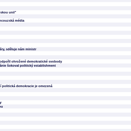
skou unii"
francouzská média
ry, sděluje nám ministr
odpořil ohrožené demokratické svobody
ánie šokoval politický establishment
ní politická demokracie je omezená
y
ou