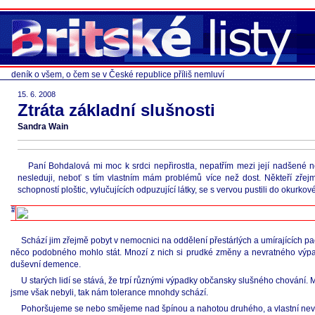
deník o všem, o čem se v České republice příliš nemluví
15. 6. 2008
Ztráta základní slušnosti
Sandra Wain
Paní Bohdalová mi moc k srdci nepřirostla, nepatřím mezi její nadšené n
nesleduji, neboť s tím vlastním mám problémů více než dost. Někteří zřej
schopností ploštic, vylučujících odpuzující látky, se s vervou pustili do okurko
Schází jim zřejmě pobyt v nemocnici na oddělení přestárlých a umírajících pacie
něco podobného mohlo stát. Mnozí z nich si prudké změny a nevratného výpadk
duševní demence.
U starých lidí se stává, že trpí různými výpadky občansky slušného chování. Mla
jsme však nebyli, tak nám tolerance mnohdy schází.
Pohoršujeme se nebo smějeme nad špínou a nahotou druhého, a vlastní nevidí