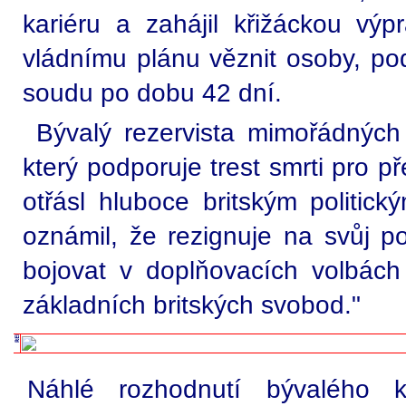
kariéru a zahájil křižáckou výp
vládnímu plánu věznit osoby, po
soudu po dobu 42 dní.
Bývalý rezervista mimořádnýc
který podporuje trest smrti pro 
otřásl hluboce britským politic
oznámil, že rezignuje na svůj 
bojovat v doplňovacích volbách
základních britských svobod."
Náhlé rozhodnutí bývalého ko