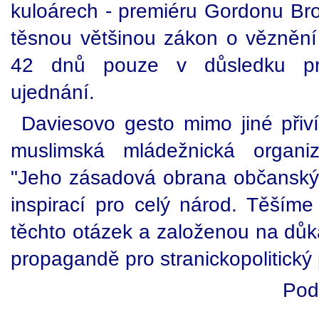
kuloárech - premiéru Gordonu Bro
těsnou většinou zákon o vězněn
42 dnů pouze v důsledku pr
ujednání.
Daviesovo gesto mimo jiné při
muslimská mládežnická organiz
"Jeho zásadová obrana občanský
inspirací pro celý národ. Těšíme
těchto otázek a založenou na důka
propagandě pro stranickopolitický
Pod