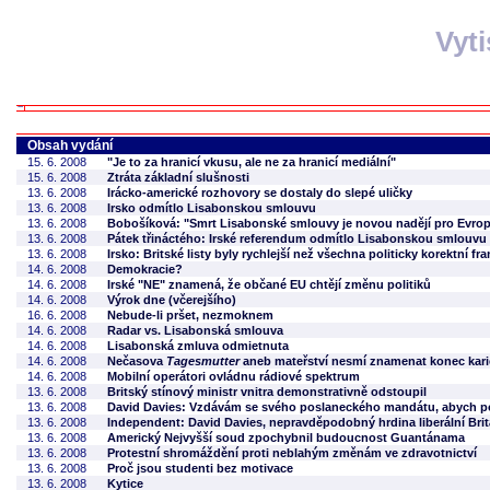
Vyt
Obsah vydání
15. 6. 2008
"Je to za hranicí vkusu, ale ne za hranicí mediální"
15. 6. 2008
Ztráta základní slušnosti
13. 6. 2008
Irácko-americké rozhovory se dostaly do slepé uličky
13. 6. 2008
Irsko odmítlo Lisabonskou smlouvu
13. 6. 2008
Bobošíková: "Smrt Lisabonské smlouvy je novou nadějí pro Evrop
13. 6. 2008
Pátek třináctého: Irské referendum odmítlo Lisabonskou smlouvu
13. 6. 2008
Irsko: Britské listy byly rychlejší než všechna politicky korektní 
14. 6. 2008
Demokracie?
14. 6. 2008
Irské "NE" znamená, že občané EU chtějí změnu politiků
14. 6. 2008
Výrok dne (včerejšího)
16. 6. 2008
Nebude-li pršet, nezmoknem
14. 6. 2008
Radar vs. Lisabonská smlouva
14. 6. 2008
Lisabonská zmluva odmietnuta
14. 6. 2008
Nečasova
Tagesmutter
aneb mateřství nesmí znamenat konec karié
14. 6. 2008
Mobilní operátori ovládnu rádiové spektrum
13. 6. 2008
Britský stínový ministr vnitra demonstrativně odstoupil
13. 6. 2008
David Davies: Vzdávám se svého poslaneckého mandátu, abych p
13. 6. 2008
Independent: David Davies, nepravděpodobný hrdina liberální Brit
13. 6. 2008
Americký Nejvyšší soud zpochybnil budoucnost Guantánama
13. 6. 2008
Protestní shromáždění proti neblahým změnám ve zdravotnictví
13. 6. 2008
Proč jsou studenti bez motivace
13. 6. 2008
Kytice