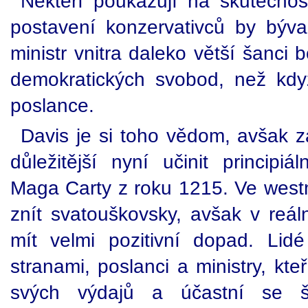
Někteří poukazují na skutečnos
postavení konzervativců by býva
ministr vnitra daleko větší šanci 
demokratických svobod, než kdy
poslance.
Davis je si toho vědom, avšak z
důležitější nyní učinit principi
Maga Carty z roku 1215. Ve westm
znít svatouškovsky, avšak v reá
mít velmi pozitivní dopad. Lidé 
stranami, poslanci a ministry, kte
svých výdajů a účastní se š