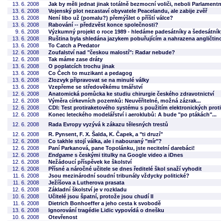
13. 6. 2008
Jak by měli jednat jinak totálně bezmocní voliči, neboli Parlament
13. 6. 2008
Vojenský plot nezastaví obyvatele Peacelandu, ale zabije zvěř
13. 6. 2008
Není libo už (pomalu?) přemýšlet o příští válce?
13. 6. 2008
Rabování -- předzvěst konce společnosti?
9. 6. 2008
Výzkumný projekt o roce 1989 - hledáme padesátníky a šedesátník
13. 6. 2008
Ruština byla shledána jazykem pobuřujícím a nahrazena angličtin
13. 6. 2008
To Catch a Predator
12. 6. 2008
Zoufalství nad "českou malostí": Radar nebude?
12. 6. 2008
Tak máme zase dráty
13. 6. 2008
O poplatcích trochu jinak
13. 6. 2008
Co Čech to muzikant a pedagog
13. 6. 2008
Zlozvyk připravovat se na minulé války
13. 6. 2008
Vzepřeme se středověkému tmářství
12. 6. 2008
Anatomická pomůcka ke studiu chirurgie českého zdravotnictví
12. 6. 2008
Výměra církevních pozemků: Neuvěřitelné, možná zázrak...
12. 6. 2008
CDI: Test protiraketového systému s použitím elektronických proti
12. 6. 2008
Konec leteckého modelářství i aeroklubů: A bude "po ptákách"...
12. 6. 2008
Rada Evropy vyzývá k zákazu tělesných trestů
12. 6. 2008
R. Pynsent, F. X. Šalda, K. Čapek, a "ti druzí"
12. 6. 2008
Co takhle stojí válka, ale i nabouraný "mír"?
12. 6. 2008
Paní Parkanová, pane Topolánku, jste necitelní darebáci!
12. 6. 2008
Endgame
s českými titulky na Google video a iDnes
12. 6. 2008
Nežádoucí příspěvek ke školství
12. 6. 2008
Přísné a náročné učitele se dnes ředitelé škol snaží vyhodit
11. 6. 2008
Jsou mezinárodní soudní tribunály vždycky politické?
11. 6. 2008
Ježíšova a Lutherova prasata
12. 6. 2008
Základní školství je v rozkladu
10. 6. 2008
Učitelé jsou špatní, protože jsou chudí II
11. 6. 2008
Dietrich Bonhoeffer a jeho cesta k svobodě
13. 6. 2008
Ignorování tragédie Lidic vypovídá o dnešku
10. 6. 2008
Otevřenost