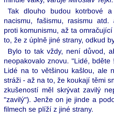
Tak dlouho budou kotrbové a 
nacismu, fašismu, rasismu atd. 
proti komunismu, až ta omračující
to, že z úplně jiné strany, odkud b
Bylo to tak vždy, není důvod, a
neopakovalo znovu. "Lidé, bděte !
Lidé na to většinou kašlou, ale n
stráži - až na to, že koukají těmi 
zkušeností měl skrývat zavilý nep
"zavilý"). Jenže on je jinde a po
filmech se plíží z jiné strany.