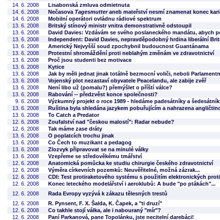
14. 6. 2008
Lisabonská zmluva odmietnuta
14. 6. 2008
Nečasova
Tagesmutter
aneb mateřství nesmí znamenat konec karié
14. 6. 2008
Mobilní operátori ovládnu rádiové spektrum
13. 6. 2008
Britský stínový ministr vnitra demonstrativně odstoupil
13. 6. 2008
David Davies: Vzdávám se svého poslaneckého mandátu, abych p
13. 6. 2008
Independent: David Davies, nepravděpodobný hrdina liberální Brit
13. 6. 2008
Americký Nejvyšší soud zpochybnil budoucnost Guantánama
13. 6. 2008
Protestní shromáždění proti neblahým změnám ve zdravotnictví
13. 6. 2008
Proč jsou studenti bez motivace
13. 6. 2008
Kytice
13. 6. 2008
Jak by měli jednat jinak totálně bezmocní voliči, neboli Parlament
13. 6. 2008
Vojenský plot nezastaví obyvatele Peacelandu, ale zabije zvěř
13. 6. 2008
Není libo už (pomalu?) přemýšlet o příští válce?
13. 6. 2008
Rabování -- předzvěst konce společnosti?
9. 6. 2008
Výzkumný projekt o roce 1989 - hledáme padesátníky a šedesátník
13. 6. 2008
Ruština byla shledána jazykem pobuřujícím a nahrazena angličtin
13. 6. 2008
To Catch a Predator
12. 6. 2008
Zoufalství nad "českou malostí": Radar nebude?
12. 6. 2008
Tak máme zase dráty
13. 6. 2008
O poplatcích trochu jinak
13. 6. 2008
Co Čech to muzikant a pedagog
13. 6. 2008
Zlozvyk připravovat se na minulé války
13. 6. 2008
Vzepřeme se středověkému tmářství
12. 6. 2008
Anatomická pomůcka ke studiu chirurgie českého zdravotnictví
12. 6. 2008
Výměra církevních pozemků: Neuvěřitelné, možná zázrak...
12. 6. 2008
CDI: Test protiraketového systému s použitím elektronických proti
12. 6. 2008
Konec leteckého modelářství i aeroklubů: A bude "po ptákách"...
12. 6. 2008
Rada Evropy vyzývá k zákazu tělesných trestů
12. 6. 2008
R. Pynsent, F. X. Šalda, K. Čapek, a "ti druzí"
12. 6. 2008
Co takhle stojí válka, ale i nabouraný "mír"?
12. 6. 2008
Paní Parkanová, pane Topolánku, jste necitelní darebáci!