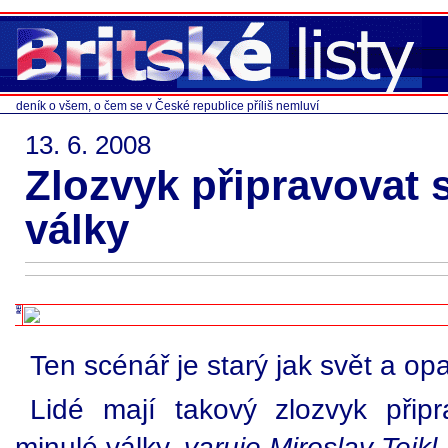
deník o všem, o čem se v České republice příliš nemluví
13. 6. 2008
Zlozvyk připravovat 
války
Ten scénář je starý jak svět a o
Lidé mají takový zlozvyk přip
minulé války,
varuje Miroslav Tejkl
.