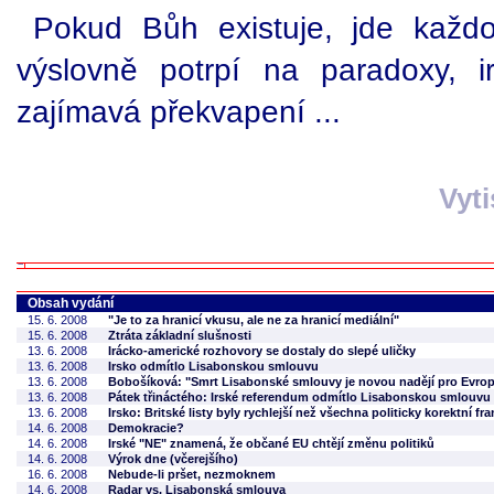
Pokud Bůh existuje, jde každo
výslovně potrpí na paradoxy, i
zajímavá překvapení ...
Vyt
Obsah vydání
15. 6. 2008
"Je to za hranicí vkusu, ale ne za hranicí mediální"
15. 6. 2008
Ztráta základní slušnosti
13. 6. 2008
Irácko-americké rozhovory se dostaly do slepé uličky
13. 6. 2008
Irsko odmítlo Lisabonskou smlouvu
13. 6. 2008
Bobošíková: "Smrt Lisabonské smlouvy je novou nadějí pro Evrop
13. 6. 2008
Pátek třináctého: Irské referendum odmítlo Lisabonskou smlouvu
13. 6. 2008
Irsko: Britské listy byly rychlejší než všechna politicky korektní 
14. 6. 2008
Demokracie?
14. 6. 2008
Irské "NE" znamená, že občané EU chtějí změnu politiků
14. 6. 2008
Výrok dne (včerejšího)
16. 6. 2008
Nebude-li pršet, nezmoknem
14. 6. 2008
Radar vs. Lisabonská smlouva