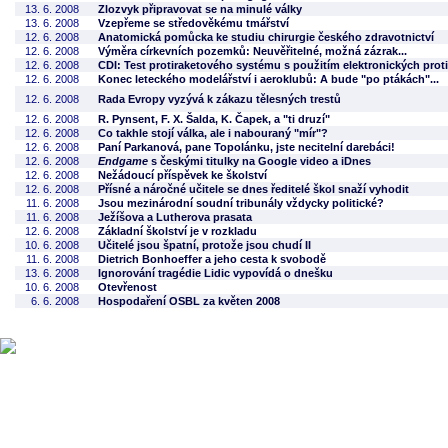
13. 6. 2008
Zlozvyk připravovat se na minulé války
13. 6. 2008
Vzepřeme se středověkému tmářství
12. 6. 2008
Anatomická pomůcka ke studiu chirurgie českého zdravotnictví
12. 6. 2008
Výměra církevních pozemků: Neuvěřitelné, možná zázrak...
12. 6. 2008
CDI: Test protiraketového systému s použitím elektronických proti
12. 6. 2008
Konec leteckého modelářství i aeroklubů: A bude "po ptákách"...
12. 6. 2008
Rada Evropy vyzývá k zákazu tělesných trestů
12. 6. 2008
R. Pynsent, F. X. Šalda, K. Čapek, a "ti druzí"
12. 6. 2008
Co takhle stojí válka, ale i nabouraný "mír"?
12. 6. 2008
Paní Parkanová, pane Topolánku, jste necitelní darebáci!
12. 6. 2008
Endgame
s českými titulky na Google video a iDnes
12. 6. 2008
Nežádoucí příspěvek ke školství
12. 6. 2008
Přísné a náročné učitele se dnes ředitelé škol snaží vyhodit
11. 6. 2008
Jsou mezinárodní soudní tribunály vždycky politické?
11. 6. 2008
Ježíšova a Lutherova prasata
12. 6. 2008
Základní školství je v rozkladu
10. 6. 2008
Učitelé jsou špatní, protože jsou chudí II
11. 6. 2008
Dietrich Bonhoeffer a jeho cesta k svobodě
13. 6. 2008
Ignorování tragédie Lidic vypovídá o dnešku
10. 6. 2008
Otevřenost
6. 6. 2008
Hospodaření OSBL za květen 2008