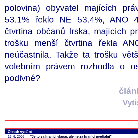
polovina) obyvatel majících pr
53.1% řeklo NE 53.4%, ANO 46
čtvrtina občanů Irska, majících p
trošku menší čtvrtina řekla AN
neúčastnila. Takže ta trošku větš
volebním právem rozhodla o o
podivné?
člán
Vyt
Obsah vydání
15. 6. 2008
"Je to za hranicí vkusu, ale ne za hranicí mediální"