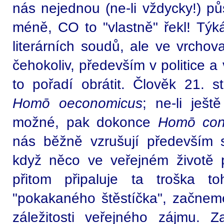
nás nejednou (ne-li vždycky!) pů
méně, CO to "vlastně" řekl! Týk
literárních soudů, ale ve vrcho
čehokoliv, především v politice a
to pořadí obrátit. Člověk 21. s
Homō oeconomicus
; ne-li ješt
možné, pak dokonce
Homō co
nás běžně vzrušují především s
když něco ve veřejném životě 
přitom připaluje ta troška 
"pokakaného štěstíčka", začnem
záležitosti veřejného zájmu. 