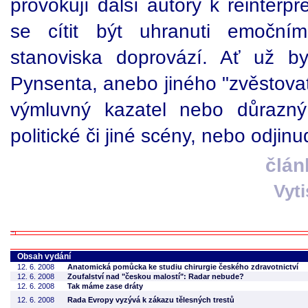
provokují další autory k reinterp
se cítit být uhranuti emoční
stanoviska doprovází. Ať už b
Pynsenta, anebo jiného "zvěstovate
výmluvný kazatel nebo důrazný
politické či jiné scény, nebo odjinud
člán
Vyt
Obsah vydání
12. 6. 2008
Anatomická pomůcka ke studiu chirurgie českého zdravotnictví
12. 6. 2008
Zoufalství nad "českou malostí": Radar nebude?
12. 6. 2008
Tak máme zase dráty
12. 6. 2008
Rada Evropy vyzývá k zákazu tělesných trestů