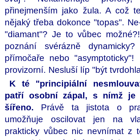
přinejmenším jako žula. A což 
nějaký třeba dokonce "topas". Ne-
"diamant"? Je to vůbec možné?!
poznání svérázně dynamicky?
přímočaře nebo "asymptoticky"! N
provizorní. Nesluší líp "být tvrdo
K té "principiální nesmlouv
patří osobní zápal, s nímž je
šířeno.
Právě ta jistota o prav
umožňuje oscilovat jen na vla
prakticky vůbec nic nevnímat z t