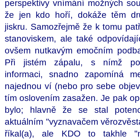
perspektivy vnímání možných souv
že jen kdo hoří, dokáže těm d
jiskru. Samozřejmě že k tomu pat
stanoviskem, ale také odpovídajíc
ovšem nutkavým emočním podbar
Při jistém zápalu, s nímž pot
informaci, snadno zapomíná me
najednou ví (nebo pro sebe objeví
tím oslovením zasažen. Je pak op
bylo; hlavně že se stal potenc
aktuálním "vyznavačem věrozvěsta
říkal(a), ale KDO to takhle "