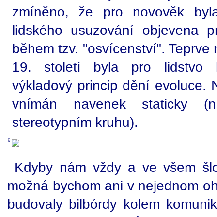
zmíněno, že pro novověk byla 
lidského usuzování objevena pra
během tzv. "osvícenství". Teprve
19. století byla pro lidstvo
výkladový princip dění evoluce. 
vnímán navenek staticky (
stereotypním kruhu).
Kdyby nám vždy a ve všem šlo 
možná bychom ani v nejednom ohl
budovaly bilbórdy kolem komunik