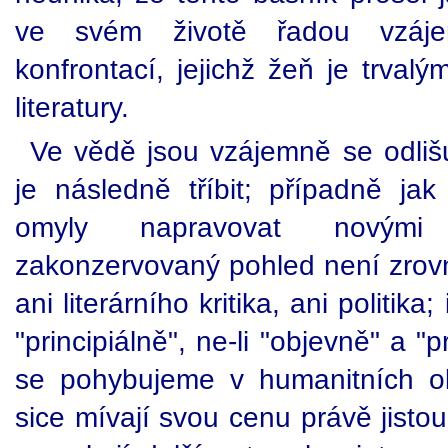
ve svém životě řadou vzájem
konfrontací, jejichž žeň je trva
literatury.
Ve vědě jsou vzájemně se odlišují
je následně tříbit; případně j
omyly napravovat novými 
zakonzervovaný pohled není zrov
ani literárního kritika, ani politi
"principiálně", ne-li "objevně" a 
se pohybujeme v humanitních o
sice mívají svou cenu právě jisto