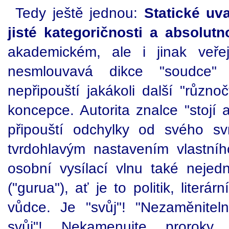
Tedy ještě jednou:
Statické uv
jisté kategoričnosti a absolutno
akademickém, ale i jinak veře
nesmlouvavá dikce "soudce" (
nepřipouští jakákoli další "různoč
koncepce. Autorita znalce "stojí 
připouští odchylky od svého sv
tvrdohlavým nastavením vlastní
osobní vysílací vlnu také nejed
("gurua"), ať je to politik, literá
vůdce. Je "svůj"! "Nezaměnitelně
svůj"! Nekamenujte proroky,