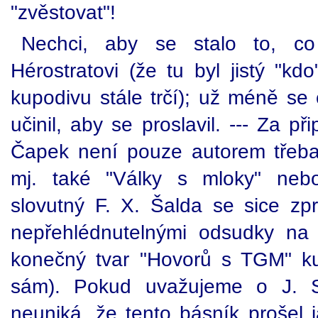
"zvěstovat"!
Nechci, aby se stalo to, co
Hérostratovi (že tu byl jistý "kd
kupodivu stále trčí); už méně se 
učinil, aby se proslavil. --- Za p
Čapek není pouze autorem třeba
mj. také "Války s mloky" neb
slovutný F. X. Šalda se sice zpr
nepřehlédnutelnými odsudky na
konečný tvar "Hovorů s TGM" ku
sám). Pokud uvažujeme o J. S
neuniká, že tento básník prošel 