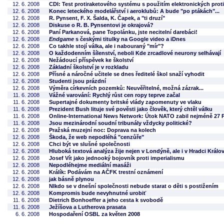
12. 6. 2008
CDI: Test protiraketového systému s použitím elektronických proti
12. 6. 2008
Konec leteckého modelářství i aeroklubů: A bude "po ptákách"...
12. 6. 2008
R. Pynsent, F. X. Šalda, K. Čapek, a "ti druzí"
12. 6. 2008
Diskuse o R. B. Pynsentovi je okrajová?
12. 6. 2008
Paní Parkanová, pane Topolánku, jste necitelní darebáci!
12. 6. 2008
Endgame
s českými titulky na Google video a iDnes
12. 6. 2008
Co takhle stojí válka, ale i nabouraný "mír"?
12. 6. 2008
O každodenním šílenství, neboli Kde zrcadlové neurony selhávají
12. 6. 2008
Nežádoucí příspěvek ke školství
12. 6. 2008
Základní školství je v rozkladu
12. 6. 2008
Přísné a náročné učitele se dnes ředitelé škol snaží vyhodit
12. 6. 2008
Studenti jsou prázdní
12. 6. 2008
Výměra církevních pozemků: Neuvěřitelné, možná zázrak...
11. 6. 2008
Vážné varování: Rychlý růst cen ropy teprve začal
11. 6. 2008
Supertajné dokumenty britské vlády zapomenuty ve vlaku
11. 6. 2008
Prezident Bush lituje své pověsti jako člověk, který chtěl válku
11. 6. 2008
Online-International News Network: Útok NATO zabil nejméně 27 P
11. 6. 2008
Jsou mezinárodní soudní tribunály vždycky politické?
12. 6. 2008
Pražská muzejní noc: Doprava na kolech
12. 6. 2008
Škoda, že web nepodléhá "cenzůře"
12. 6. 2008
Chci být ve slušné společnosti
12. 6. 2008
Hluboká textová analýza žije nejen v Londýně, ale i v Hradci Králo
12. 6. 2008
Josef Vít jako jednooký bojovník proti imperialismu
12. 6. 2008
Nepodléhejme mediální masáži
12. 6. 2008
Králík: Podávám na AČFK trestní oznámení
12. 6. 2008
jak básně plynou
12. 6. 2008
NIkdo se v dnešní společnosti nebude starat o děti s postižením
12. 6. 2008
Kompromis bude nevyhnutné urobiť
11. 6. 2008
Dietrich Bonhoeffer a jeho cesta k svobodě
11. 6. 2008
Ježíšova a Lutherova prasata
6. 6. 2008
Hospodaření OSBL za květen 2008