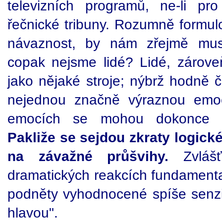
televizních programů, ne-li pro 
řečnické tribuny. Rozumně formulo
návaznost, by nám zřejmě muse
copak nejsme lidé? Lidé, zárov
jako nějaké stroje; nýbrž hodně 
nejednou značně výraznou emo
emocích se mohou dokonce u
Pakliže se sejdou zkraty logick
na závažné průšvihy.
Zvlášť
dramatických reakcích fundamentali
podněty vyhodnocené spíše senzit
hlavou".