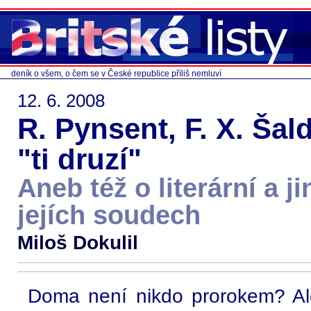
deník o všem, o čem se v České republice příliš nemluví
12. 6. 2008
R. Pynsent, F. X. Šal
"ti druzí"
Aneb též o literární a ji
jejích soudech
Miloš Dokulil
Doma není nikdo prorokem? Ale