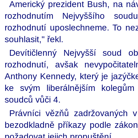
Americký prezident Bush, na náv
rozhodnutím Nejvyššího soudu
rozhodnutí uposlechneme. To n
souhlasit," řekl.
Devítičlenný Nejvyšší soud o
rozhodnutí, avšak nevypočitate
Anthony Kennedy, který je jazýčk
ke svým liberálnějším kolegům 
soudců vůči 4.
Právníci vězňů zadržovaných 
bezodkladně příkazy podle záko
požadovat jejich propuštění.