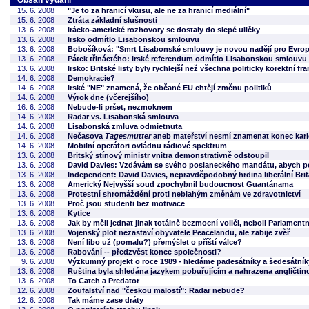
Obsah vydání
15. 6. 2008
"Je to za hranicí vkusu, ale ne za hranicí mediální"
15. 6. 2008
Ztráta základní slušnosti
13. 6. 2008
Irácko-americké rozhovory se dostaly do slepé uličky
13. 6. 2008
Irsko odmítlo Lisabonskou smlouvu
13. 6. 2008
Bobošíková: "Smrt Lisabonské smlouvy je novou nadějí pro Evrop
13. 6. 2008
Pátek třináctého: Irské referendum odmítlo Lisabonskou smlouvu
13. 6. 2008
Irsko: Britské listy byly rychlejší než všechna politicky korektní 
14. 6. 2008
Demokracie?
14. 6. 2008
Irské "NE" znamená, že občané EU chtějí změnu politiků
14. 6. 2008
Výrok dne (včerejšího)
16. 6. 2008
Nebude-li pršet, nezmoknem
14. 6. 2008
Radar vs. Lisabonská smlouva
14. 6. 2008
Lisabonská zmluva odmietnuta
14. 6. 2008
Nečasova
Tagesmutter
aneb mateřství nesmí znamenat konec karié
14. 6. 2008
Mobilní operátori ovládnu rádiové spektrum
13. 6. 2008
Britský stínový ministr vnitra demonstrativně odstoupil
13. 6. 2008
David Davies: Vzdávám se svého poslaneckého mandátu, abych p
13. 6. 2008
Independent: David Davies, nepravděpodobný hrdina liberální Brit
13. 6. 2008
Americký Nejvyšší soud zpochybnil budoucnost Guantánama
13. 6. 2008
Protestní shromáždění proti neblahým změnám ve zdravotnictví
13. 6. 2008
Proč jsou studenti bez motivace
13. 6. 2008
Kytice
13. 6. 2008
Jak by měli jednat jinak totálně bezmocní voliči, neboli Parlament
13. 6. 2008
Vojenský plot nezastaví obyvatele Peacelandu, ale zabije zvěř
13. 6. 2008
Není libo už (pomalu?) přemýšlet o příští válce?
13. 6. 2008
Rabování -- předzvěst konce společnosti?
9. 6. 2008
Výzkumný projekt o roce 1989 - hledáme padesátníky a šedesátník
13. 6. 2008
Ruština byla shledána jazykem pobuřujícím a nahrazena angličtin
13. 6. 2008
To Catch a Predator
12. 6. 2008
Zoufalství nad "českou malostí": Radar nebude?
12. 6. 2008
Tak máme zase dráty