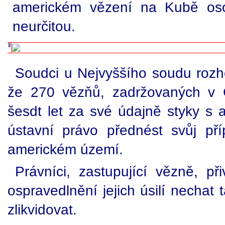
americkém vězení na Kubě os
neurčitou.
Soudci u Nejvyššího soudu rozhod
že 270 vězňů, zadržovaných v
šesdt let za své údajně styky s 
ústavní právo přednést svůj př
americkém území.
Právníci, zastupující vězně, při
ospravedlnění jejich úsilí nechat
zlikvidovat.