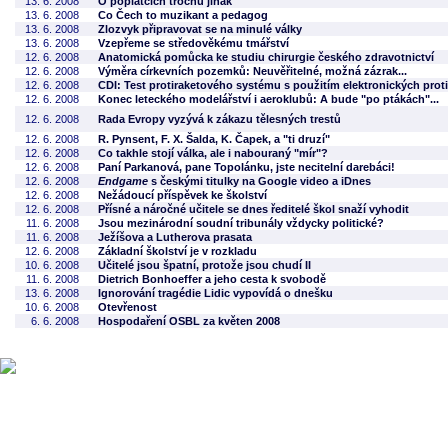
13. 6. 2008
O poplatcích trochu jinak
13. 6. 2008
Co Čech to muzikant a pedagog
13. 6. 2008
Zlozvyk připravovat se na minulé války
13. 6. 2008
Vzepřeme se středověkému tmářství
12. 6. 2008
Anatomická pomůcka ke studiu chirurgie českého zdravotnictví
12. 6. 2008
Výměra církevních pozemků: Neuvěřitelné, možná zázrak...
12. 6. 2008
CDI: Test protiraketového systému s použitím elektronických proti
12. 6. 2008
Konec leteckého modelářství i aeroklubů: A bude "po ptákách"...
12. 6. 2008
Rada Evropy vyzývá k zákazu tělesných trestů
12. 6. 2008
R. Pynsent, F. X. Šalda, K. Čapek, a "ti druzí"
12. 6. 2008
Co takhle stojí válka, ale i nabouraný "mír"?
12. 6. 2008
Paní Parkanová, pane Topolánku, jste necitelní darebáci!
12. 6. 2008
Endgame
s českými titulky na Google video a iDnes
12. 6. 2008
Nežádoucí příspěvek ke školství
12. 6. 2008
Přísné a náročné učitele se dnes ředitelé škol snaží vyhodit
11. 6. 2008
Jsou mezinárodní soudní tribunály vždycky politické?
11. 6. 2008
Ježíšova a Lutherova prasata
12. 6. 2008
Základní školství je v rozkladu
10. 6. 2008
Učitelé jsou špatní, protože jsou chudí II
11. 6. 2008
Dietrich Bonhoeffer a jeho cesta k svobodě
13. 6. 2008
Ignorování tragédie Lidic vypovídá o dnešku
10. 6. 2008
Otevřenost
6. 6. 2008
Hospodaření OSBL za květen 2008