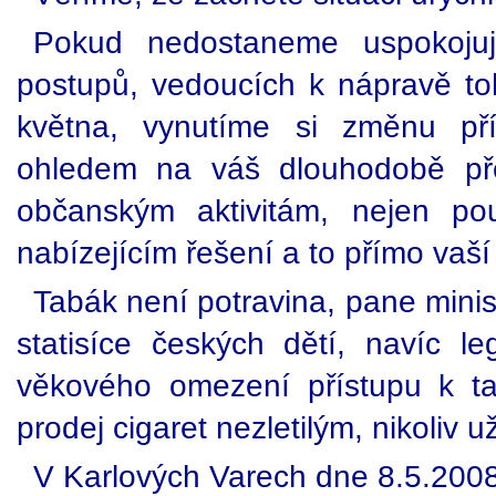
Pokud nedostaneme uspokojuj
postupů, vedoucích k nápravě t
května, vynutíme si změnu pří
ohledem na váš dlouhodobě pře
občanským aktivitám, nejen pou
nabízejícím řešení a to přímo vaší i
Tabák není potravina, pane minist
statisíce českých dětí, navíc l
věkového omezení přístupu k t
prodej cigaret nezletilým, nikoliv u
V Karlových Varech dne 8.5.200