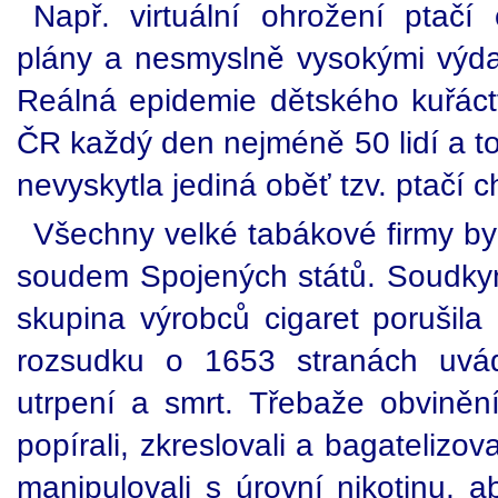
Např. virtuální ohrožení ptačí
plány a nesmyslně vysokými výdaj
Reálná epidemie dětského kuřáct
ČR každý den nejméně 50 lidí a to
nevyskytla jediná oběť tzv. ptačí c
Všechny velké tabákové firmy by
soudem Spojených států. Soudkyn
skupina výrobců cigaret porušil
rozsudku o 1653 stranách uvád
utrpení a smrt. Třebaže obvinění 
popírali, zkreslovali a bagatelizov
manipulovali s úrovní nikotinu, 