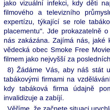
jako vizuální infekci, kdy děti n
filmového a televizního průmys
expertízu, týkající se role tabá
placementu". Jde prokazatelně o
nás zakázána. Zajímá nás, jaké k
vědecká obec Smoke Free Movies
filmem jako nejvyšší za posledních
8) Žádáme Vás, aby náš stát ur
tabákovými firmami na vzdělávání
kdy tabáková firma údajně po
invalidizuje a zabíjí.
Věříme, že začnete situaci urychl