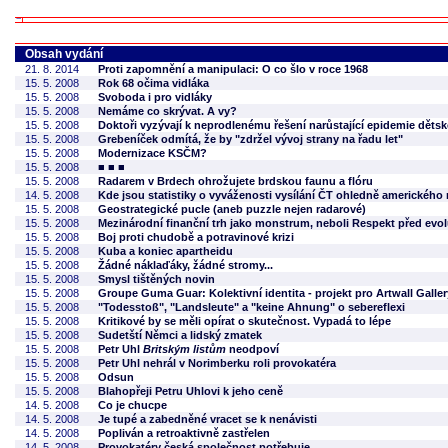
Obsah vydání
21. 8. 2014
Proti zapomnění a manipulaci: O co šlo v roce 1968
15. 5. 2008
Rok 68 očima vidláka
15. 5. 2008
Svoboda i pro vidláky
15. 5. 2008
Nemáme co skrývat. A vy?
15. 5. 2008
Doktoři vyzývají k neprodlenému řešení narůstající epidemie dětsk
15. 5. 2008
Grebeníček odmítá, že by "zdržel vývoj strany na řadu let"
15. 5. 2008
Modernizace KSČM?
15. 5. 2008
■ ■ ■
15. 5. 2008
Radarem v Brdech ohrožujete brdskou faunu a flóru
14. 5. 2008
Kde jsou statistiky o vyváženosti vysílání ČT ohledně amerického
15. 5. 2008
Geostrategické pucle (aneb puzzle nejen radarové)
15. 5. 2008
Mezinárodní finanční trh jako monstrum, neboli Respekt před evol
15. 5. 2008
Boj proti chudobě a potravinové krizi
15. 5. 2008
Kuba a koniec apartheidu
15. 5. 2008
Žádné náklaďáky, žádné stromy...
15. 5. 2008
Smysl tištěných novin
15. 5. 2008
Groupe Guma Guar: Kolektivní identita - projekt pro Artwall Galler
15. 5. 2008
"Todesstoß", "Landsleute" a "keine Ahnung" o sebereflexi
15. 5. 2008
Kritikové by se měli opírat o skutečnost. Vypadá to lépe
15. 5. 2008
Sudetští Němci a lidský zmatek
15. 5. 2008
Petr Uhl
Britským listům
neodpoví
15. 5. 2008
Petr Uhl nehrál v Norimberku roli provokatéra
15. 5. 2008
Odsun
15. 5. 2008
Blahopřeji Petru Uhlovi k jeho ceně
14. 5. 2008
Co je chucpe
14. 5. 2008
Je tupé a zabedněné vracet se k nenávisti
14. 5. 2008
Popliván a retroaktivně zastřelen
14. 5. 2008
Provokatéry česká společnost potřebuje