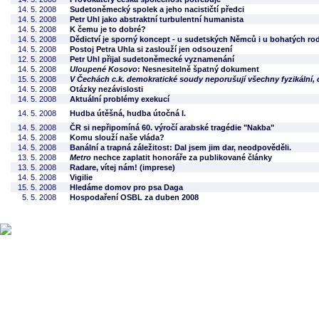
14. 5. 2008
Sudetoněmecký spolek a jeho nacističtí předci
14. 5. 2008
Petr Uhl jako abstraktní turbulentní humanista
14. 5. 2008
K čemu je to dobré?
14. 5. 2008
Dědictví je sporný koncept - u sudetských Němců i u bohatých ro
14. 5. 2008
Postoj Petra Uhla si zaslouží jen odsouzení
12. 5. 2008
Petr Uhl přijal sudetoněmecké vyznamenání
14. 5. 2008
Uloupené Kosovo
: Nesnesitelně špatný dokument
15. 5. 2008
V Čechách c.k. demokratické soudy neporušují všechny fyzikální, 
14. 5. 2008
Otázky nezávislosti
14. 5. 2008
Aktuální problémy exekucí
14. 5. 2008
Hudba útěšná, hudba útočná I.
14. 5. 2008
ČR si nepřipomíná 60. výročí arabské tragédie "Nakba"
14. 5. 2008
Komu slouží naše vláda?
14. 5. 2008
Banální a trapná záležitost: Dal jsem jim dar, neodpověděli.
13. 5. 2008
Metro
nechce zaplatit honoráře za publikované články
13. 5. 2008
Radare, vítej nám! (imprese)
14. 5. 2008
Vigilie
15. 5. 2008
Hledáme domov pro psa Daga
5. 5. 2008
Hospodaření OSBL za duben 2008