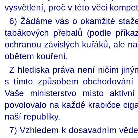
vysvětlení, proč v této věci kompe
6) Žádáme vás o okamžité staže
tabákových přebalů (podle příka
ochranou závislých kuřáků, ale 
obětem kouření.
Z hlediska práva není ničím ji
s tímto způsobem obchodování 
Vaše ministerstvo místo aktivn
povolovalo na každé krabičce cig
naší republiky.
7) Vzhledem k dosavadním vědec