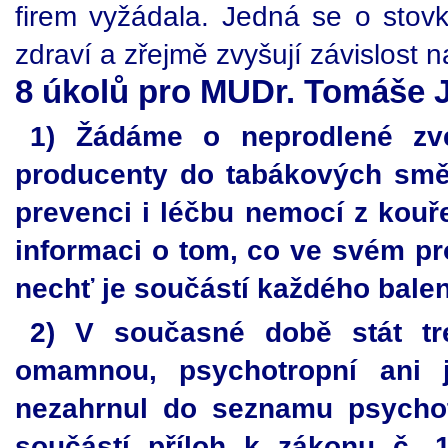
firem vyžádala. Jedná se o stovk
zdraví a zřejmě zvyšují závislost n
8 úkolů pro MUDr. Tomáše J
1) Žádáme o neprodlené zv
producenty do tabákových smě
prevenci i léčbu nemocí z kouř
informaci o tom, co ve svém pro
nechť je součástí každého balení
2) V současné době stát tr
omamnou, psychotropní ani j
nezahrnul do seznamu psychot
součástí příloh k zákonu č. 