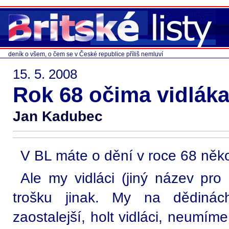
deník o všem, o čem se v České republice příliš nemluví
15. 5. 2008
Rok 68 očima vidlák
Jan Kadubec
V BL máte o dění v roce 68 něko
Ale my vidláci (jiný název pro 
trošku jinak. My na dědinác
zaostalejší, holt vidláci, neumíme