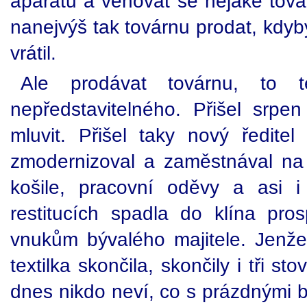
aparátu a věnovat se nějaké tová
nanejvýš tak továrnu prodat, kdyby 
vrátil.
Ale prodávat továrnu, to 
nepředstavitelného. Přišel srpe
mluvit. Přišel taky nový ředitel t
zmodernizoval a zaměstnával na tř
košile, pracovní oděvy a asi i
restitucích spadla do klína pros
vnukům bývalého majitele. Jenže p
textilka skončila, skončily i tři 
dnes nikdo neví, co s prázdnými 