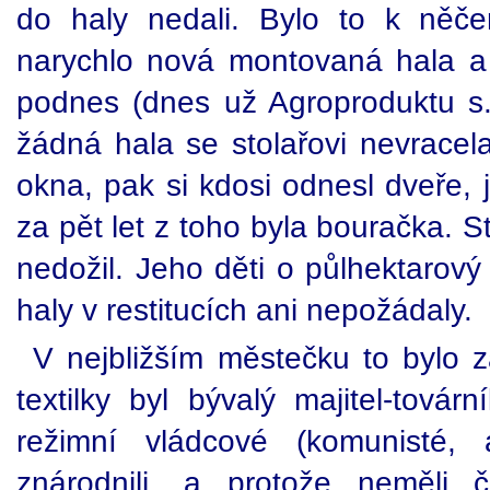
do haly nedali. Bylo to k něče
narychlo nová montovaná hala a s
podnes (dnes už Agroproduktu s.r
žádná hala se stolařovi nevracel
okna, pak si kdosi odnesl dveře, 
za pět let z toho byla bouračka. S
nedožil. Jeho děti o půlhektarov
haly v restitucích ani nepožádaly.
V nejbližším městečku to bylo z
textilky byl bývalý majitel-tová
režimní vládcové (komunisté, 
znárodnili, a protože neměli 