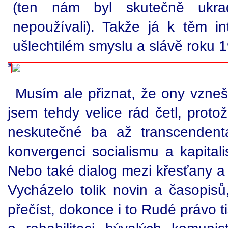
(ten nám byl skutečně ukr
nepoužívali). Takže já k těm in
ušlechtilém smyslu a slávě roku 
Musím ale přiznat, že ony vzneš
jsem tehdy velice rád četl, proto
neskutečné ba až transcendentá
konvergenci socialismu a kapitali
Nebo také dialog mezi křesťany a 
Vycházelo tolik novin a časopisů,
přečíst, dokonce i to Rudé právo t