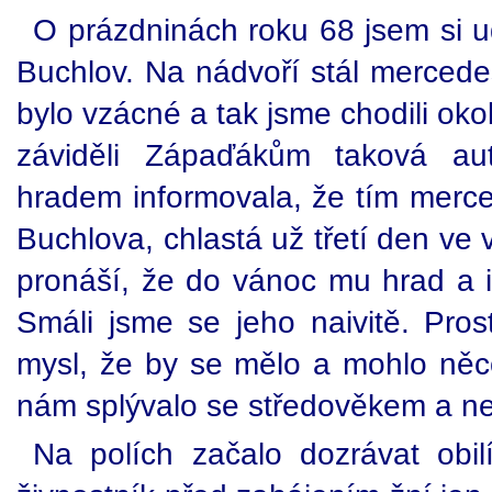
O prázdninách roku 68 jsem si ud
Buchlov. Na nádvoří stál mercede
bylo vzácné a tak jsme chodili ok
záviděli Zápaďákům taková au
hradem informovala, že tím merced
Buchlova, chlastá už třetí den ve
pronáší, že do vánoc mu hrad a i
Smáli jsme se jeho naivitě. Pro
mysl, že by se mělo a mohlo něco
nám splývalo se středověkem a ne
Na polích začalo dozrávat obilí