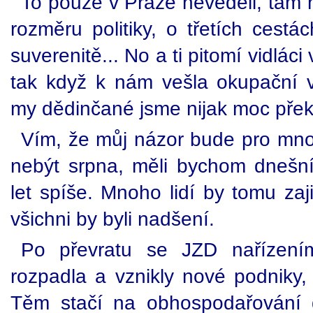
To pouze v Praze nevěděli, tam n
rozměru politiky, o třetích cestá
suverenitě... No a ti pitomí vidlác
tak když k nám vešla okupační 
my dědinčané jsme nijak moc překv
Vím, že můj názor bude pro mnoho
nebýt srpna, měli bychom dnešní
let spíše. Mnoho lidí by tomu zaj
všichni by byli nadšení.
Po převratu se JZD nařízení
rozpadla a vznikly nové podniky, 
Těm stačí na obhospodařování 