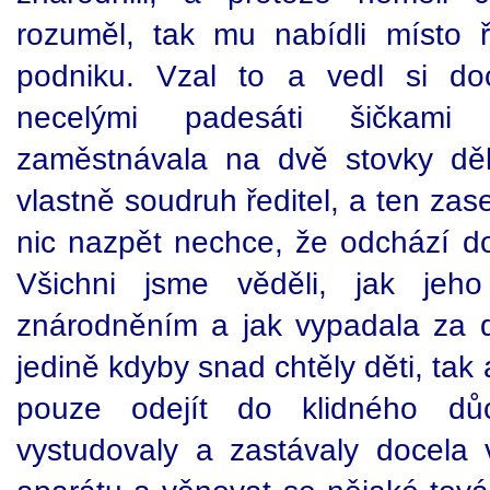
rozuměl, tak mu nabídli místo 
podniku. Vzal to a vedl si do
necelými padesáti šičkami
zaměstnávala na dvě stovky děl
vlastně soudruh ředitel, a ten zas
nic nazpět nechce, že odchází do
Všichni jsme věděli, jak jeh
znárodněním a jak vypadala za dv
jedině kdyby snad chtěly děti, tak 
pouze odejít do klidného dů
vystudovaly a zastávaly docela