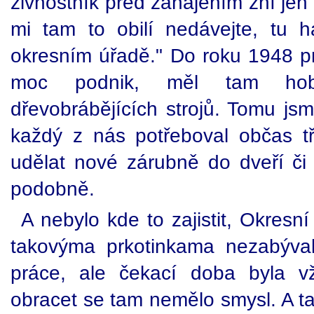
živnostník před zahájením žní jen
mi tam to obilí nedávejte, tu h
okresním úřadě." Do roku 1948 pro
moc podnik, měl tam hob
dřevobrábějících strojů. Tomu jsme
každý z nás potřeboval občas t
udělat nové zárubně do dveří či
podobně.
A nebylo kde to zajistit, Okresn
takovýma prkotinkama nezabýval
práce, ale čekací doba byla vž
obracet se tam nemělo smysl. A ta