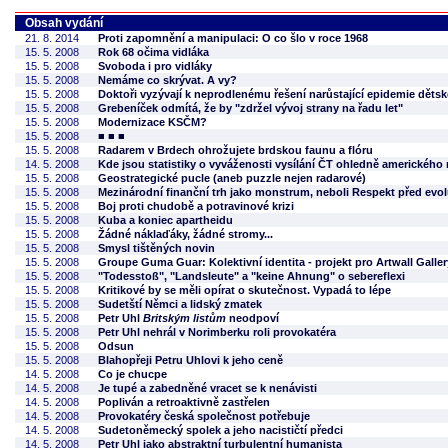
Obsah vydání
21. 8. 2014
Proti zapomnění a manipulaci: O co šlo v roce 1968
15. 5. 2008
Rok 68 očima vidláka
15. 5. 2008
Svoboda i pro vidláky
15. 5. 2008
Nemáme co skrývat. A vy?
15. 5. 2008
Doktoři vyzývají k neprodlenému řešení narůstající epidemie dětsk
15. 5. 2008
Grebeníček odmítá, že by "zdržel vývoj strany na řadu let"
15. 5. 2008
Modernizace KSČM?
15. 5. 2008
■ ■ ■
15. 5. 2008
Radarem v Brdech ohrožujete brdskou faunu a flóru
14. 5. 2008
Kde jsou statistiky o vyváženosti vysílání ČT ohledně amerického
15. 5. 2008
Geostrategické pucle (aneb puzzle nejen radarové)
15. 5. 2008
Mezinárodní finanční trh jako monstrum, neboli Respekt před evol
15. 5. 2008
Boj proti chudobě a potravinové krizi
15. 5. 2008
Kuba a koniec apartheidu
15. 5. 2008
Žádné náklaďáky, žádné stromy...
15. 5. 2008
Smysl tištěných novin
15. 5. 2008
Groupe Guma Guar: Kolektivní identita - projekt pro Artwall Galler
15. 5. 2008
"Todesstoß", "Landsleute" a "keine Ahnung" o sebereflexi
15. 5. 2008
Kritikové by se měli opírat o skutečnost. Vypadá to lépe
15. 5. 2008
Sudetští Němci a lidský zmatek
15. 5. 2008
Petr Uhl
Britským listům
neodpoví
15. 5. 2008
Petr Uhl nehrál v Norimberku roli provokatéra
15. 5. 2008
Odsun
15. 5. 2008
Blahopřeji Petru Uhlovi k jeho ceně
14. 5. 2008
Co je chucpe
14. 5. 2008
Je tupé a zabedněné vracet se k nenávisti
14. 5. 2008
Popliván a retroaktivně zastřelen
14. 5. 2008
Provokatéry česká společnost potřebuje
14. 5. 2008
Sudetoněmecký spolek a jeho nacističtí předci
14. 5. 2008
Petr Uhl jako abstraktní turbulentní humanista