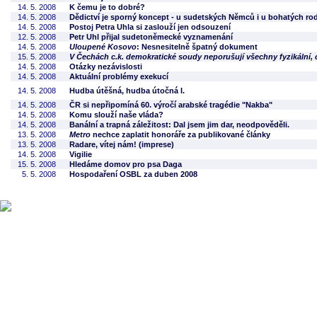
14. 5. 2008
K čemu je to dobré?
14. 5. 2008
Dědictví je sporný koncept - u sudetských Němců i u bohatých ro
14. 5. 2008
Postoj Petra Uhla si zaslouží jen odsouzení
12. 5. 2008
Petr Uhl přijal sudetoněmecké vyznamenání
14. 5. 2008
Uloupené Kosovo
: Nesnesitelně špatný dokument
15. 5. 2008
V Čechách c.k. demokratické soudy neporušují všechny fyzikální, 
14. 5. 2008
Otázky nezávislosti
14. 5. 2008
Aktuální problémy exekucí
14. 5. 2008
Hudba útěšná, hudba útočná I.
14. 5. 2008
ČR si nepřipomíná 60. výročí arabské tragédie "Nakba"
14. 5. 2008
Komu slouží naše vláda?
14. 5. 2008
Banální a trapná záležitost: Dal jsem jim dar, neodpověděli.
13. 5. 2008
Metro
nechce zaplatit honoráře za publikované články
13. 5. 2008
Radare, vítej nám! (imprese)
14. 5. 2008
Vigilie
15. 5. 2008
Hledáme domov pro psa Daga
5. 5. 2008
Hospodaření OSBL za duben 2008