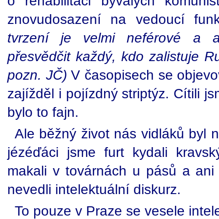
o rehabilitaci bývalých komunis
znovudosazení na vedoucí fu
tvrzení je velmi neférové a a
přesvědčit každý, kdo zalistuje 
pozn. JČ)
V časopisech se objevov
zajížděl i pojízdný striptýz. Cítil
bylo to fajn.
Ale běžný život nás vidláků byl 
jézéďáci jsme furt kydali kravs
makali v továrnách u pásů a ani
nevedli intelektuální diskurz.
To pouze v Praze se vesele intele