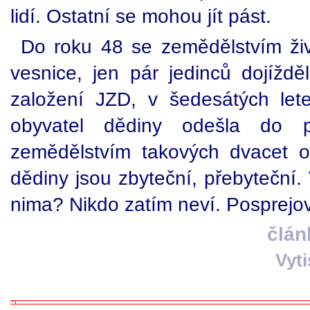
lidí. Ostatní se mohou jít pást.
Do roku 48 se zemědělstvím živi
vesnice, jen pár jedinců dojížd
založení JZD, v šedesátých let
obyvatel dědiny odešla do 
zemědělstvím takových dvacet ob
dědiny jsou zbyteční, přebyteční.
nima? Nikdo zatím neví. Posprejov
člán
Vyt