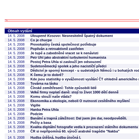
Obsah vydání
14. 5. 2008
Uloupené Kosovo
: Nesnesitelně špatný dokument
14. 5. 2008
Co je chucpe
14. 5. 2008
Provokatéry česká společnost potřebuje
14. 5. 2008
Popliván a retroaktivně zastřelen
14. 5. 2008
Je tupé a zabedněné vracet se k nenávisti
14. 5. 2008
Petr Uhl jako abstraktní turbulentní humanista
14. 5. 2008
Postoj Petra Uhla si zaslouží jen odsouzení
14. 5. 2008
Sudetoněmecký spolek a jeho nacističtí předci
14. 5. 2008
Dědictví je sporný koncept - u sudetských Němců i u bohatých ro
14. 5. 2008
K čemu je to dobré?
14. 5. 2008
Kde jsou statistiky o vyváženosti vysílání ČT ohledně amerického
14. 5. 2008
Továrna na lásku
14. 5. 2008
Čínské zemětřesení: Tohle způsobili lidé
14. 5. 2008
Velké firmy neplatí daně: stojí to život 1000 dětí denně
14. 5. 2008
Komu slouží naše vláda?
14. 5. 2008
Ekonomika a ekologie, neboli O nutnosti zesítěného myšlení
14. 5. 2008
Vigilie
14. 5. 2008
Hanba Petra Uhla
14. 5. 2008
Podzim
14. 5. 2008
Banální a trapná záležitost: Dal jsem jim dar, neodpověděli.
14. 5. 2008
Počty a basa
14. 5. 2008
Kvalita digitální fotografie vedla k prozrazení státního dokumentu
14. 5. 2008
ČR si nepřipomíná 60. výročí arabské tragédie "Nakba"
14. 5. 2008
Hudba útěšná, hudba útočná I.