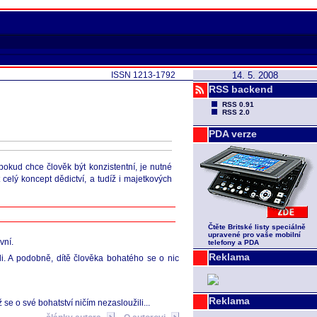
ISSN 1213-1792
14. 5. 2008
RSS backend
RSS 0.91
RSS 2.0
PDA verze
pokud chce člověk být konzistentní, je nutné
 celý koncept dědictví, a tudíž i majetkových
Čtěte Britské listy speciálně
upravené pro vaše mobilní
vní.
telefony a PDA
Reklama
li. A podobně, dítě člověka bohatého se o nic
Reklama
e o své bohatství ničím nezasloužili...