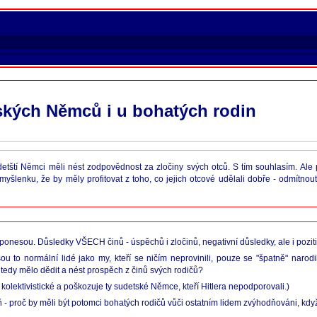
tských Němců i u bohatých rodin
etští Němci měli nést zodpovědnost za zločiny svých otců. S tím souhlasím. Ale 
yšlenku, že by měly profitovat z toho, co jejich otcové udělali dobře - odmítnout
ponesou. Důsledky VŠECH činů - úspěchů i zločinů, negativní důsledky, ale i poziti
 to normální lidé jako my, kteří se ničím neprovinili, pouze se "špatně" narodi
tedy mělo dědit a nést prospěch z činů svých rodičů?
olektivistické a poškozuje ty sudetské Němce, kteří Hitlera nepodporovali.)
 proč by měli být potomci bohatých rodičů vůči ostatním lidem zvýhodňováni, když s