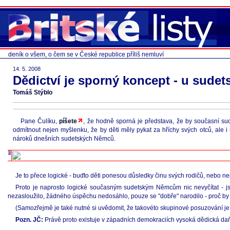
deník o všem, o čem se v České republice příliš nemluví
14. 5. 2008
Dědictví je sporný koncept - u sude
Tomáš Stýblo
Pane Čulíku,
píšete
, že hodně sporná je představa, že by současní sud
odmítnout nejen myšlenku, že by děti měly pykat za hříchy svých otců, ale i m
nároků dnešních sudetských Němců.
Je to přece logické - buďto děti ponesou důsledky činu svých rodičů, nebo ne
Proto je naprosto logické současným sudetským Němcům nic nevyčítat - jsou
nezasloužilo, žádného úspěchu nedosáhlo, pouze se "dobře" narodilo - proč by 
(Samozřejmě je také nutné si uvědomit, že takovéto skupinové posuzování je k
Pozn. JČ:
Právě proto existuje v západních demokraciích vysoká dědická daň -