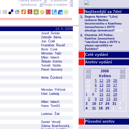
články autora
O autorovi
Vytisknout
Poslat e-mailem
14. 5. 2008
Josef Švéda
Zdeněk Bárta
Jan Čulík
František Řezáč
Boris Cvek
Miroslav Tejkl
Celé vydání
Milan Valach
Štěpán Kotrba
Archiv vydání
Tomáš Stýblo
Pavel Novotný
Anna Čurdová
Miroslav Pořízek
Uwe Ladwig
Milan Valach
Hana Tomšů
Ladislav Žák
Původní archiv
Daniel Veselý
Zdena Bratršovská,