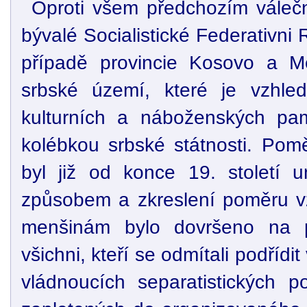
Oproti všem předchozím váleč
bývalé Socialistické Federativni
případě provincie Kosovo a Me
srbské území, které je vzhl
kulturních a náboženských p
kolébkou srbské státnosti. Pom
byl již od konce 19. století 
způsobem a zkreslení poměru v
menšinám bylo dovršeno na pře
všichni, kteří se odmítali podřídi
vládnoucích separatistických p