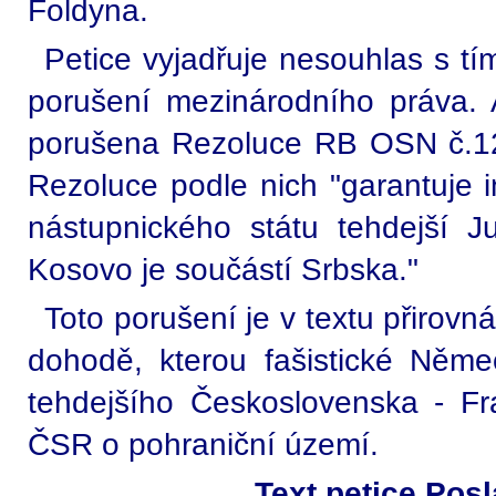
Foldyna.
Petice vyjadřuje nesouhlas s tím
porušení mezinárodního práva. A
porušena Rezoluce RB OSN č.12
Rezoluce podle nich "garantuje in
nástupnického státu tehdejší Ju
Kosovo je součástí Srbska."
Toto porušení je v textu přirov
dohodě, kterou fašistické Německ
tehdejšího Československa - Fran
ČSR o pohraniční území.
Text petice Po