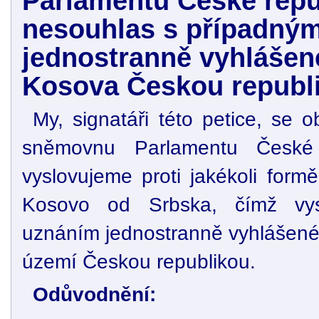
Parlamentu České repub
nesouhlas s případný
jednostranně vyhlášené
Kosova Českou republ
My, signatáři této petice, se
sněmovnu Parlamentu České 
vyslovujeme proti jakékoli form
Kosovo od Srbska, čímž vys
uznáním jednostranně vyhlášené
území Českou republikou.
Odůvodnění: