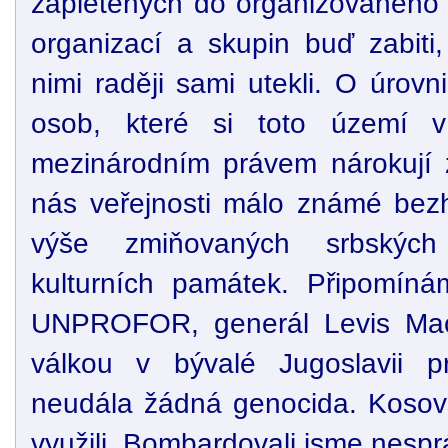
zapletených do organizovaného z
organizací a skupin buď zabiti
nimi raději sami utekli. O úrovn
osob, které si toto území 
mezinárodním právem nárokují 
nás veřejnosti málo známé bezh
výše zmiňovaných srbských 
kulturních památek. Připomínám
UNPROFOR, generál Levis Mac 
válkou v bývalé Jugoslavii p
neudála žádná genocida. Kosovš
využili. Bombardovali jsme nespr