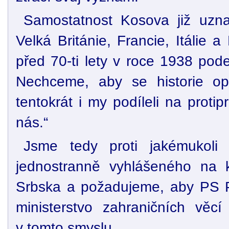
Samostatnost Kosova již uzn
Velká Británie, Francie, Itálie 
před 70-ti lety v roce 1938 pod
Nechceme, aby se historie o
tentokrát i my podíleli na prot
nás.“
Jsme tedy proti jakémukoli 
jednostranně vyhlášeného na kt
Srbska a požadujeme, aby PS 
ministerstvo zahraničních věcí
v tomto smyslu.