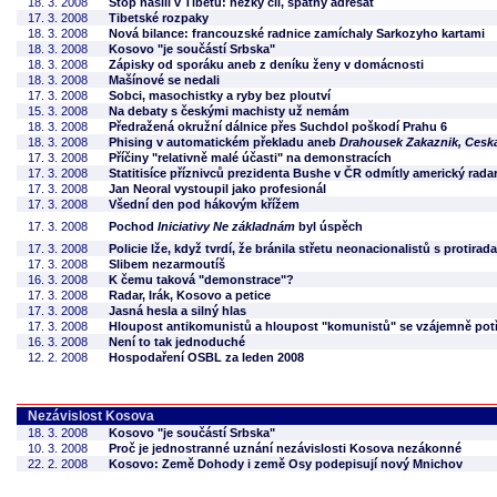
18. 3. 2008
Stop násilí v Tibetu: hezký cíl, špatný adresát
17. 3. 2008
Tibetské rozpaky
18. 3. 2008
Nová bilance: francouzské radnice zamíchaly Sarkozyho kartami
18. 3. 2008
Kosovo "je součástí Srbska"
18. 3. 2008
Zápisky od sporáku aneb z deníku ženy v domácnosti
18. 3. 2008
Mašínové se nedali
17. 3. 2008
Sobci, masochistky a ryby bez ploutví
15. 3. 2008
Na debaty s českými machisty už nemám
18. 3. 2008
Předražená okružní dálnice přes Suchdol poškodí Prahu 6
18. 3. 2008
Phising v automatickém překladu aneb
Drahousek Zakaznik, Ceska 
17. 3. 2008
Příčiny "relativně malé účasti" na demonstracích
17. 3. 2008
Statitisíce příznivců prezidenta Bushe v ČR odmítly americký rada
17. 3. 2008
Jan Neoral vystoupil jako profesionál
17. 3. 2008
Všední den pod hákovým křížem
17. 3. 2008
Pochod
Iniciativy Ne základnám
byl úspěch
17. 3. 2008
Policie lže, když tvrdí, že bránila střetu neonacionalistů s protir
17. 3. 2008
Slibem nezarmoutíš
16. 3. 2008
K čemu taková "demonstrace"?
17. 3. 2008
Radar, Irák, Kosovo a petice
17. 3. 2008
Jasná hesla a silný hlas
17. 3. 2008
Hloupost antikomunistů a hloupost "komunistů" se vzájemně potř
16. 3. 2008
Není to tak jednoduché
12. 2. 2008
Hospodaření OSBL za leden 2008
Nezávislost Kosova
18. 3. 2008
Kosovo "je součástí Srbska"
10. 3. 2008
Proč je jednostranné uznání nezávislosti Kosova nezákonné
22. 2. 2008
Kosovo: Země Dohody i země Osy podepisují nový Mnichov