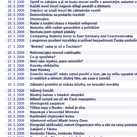
18. 3. 2008
Úplně to zabijete a já se budu muset smířit s americkým radarem 
18. 3. 2008
Každé nové hnutí nejprve dělají amatéři a diletanti
18. 3. 2008
Odpůrci se snaží hnutí Ne základnám rozbít
18. 3. 2008
Demonštráciu sa podarilo rozdeliť
18. 3. 2008
Otestováno
18. 3. 2008
Radar a totální chaos v hlavách veřejnosti
18. 3. 2008
Nemohu věřit našim generálům a politikům
18. 3. 2008
Nechala jsem vylepit plakáty
18. 3. 2008
Comparing Stalinist terror in East Germany and Czechoslovakia
17. 3. 2008
Langerovo posílení rozvědky a snížení bezpečnosti Česka umístě
17. 3. 2008
"Brdský" radar je už v Čechách?
18. 3. 2008
Reforma jako mocné zaklínadlo
18. 3. 2008
Co je spotřeba?
17. 3. 2008
Není vám stydno, pane ministře?
18. 3. 2008
Kousky skládačky
18. 3. 2008
Sam Hookey
17. 3. 2008
Greerův receptář: nikdo nemá ponětí o tom, jak by měla vypadat ek
18. 3. 2008
O rodičích a dětech
: Dobrý film, ale zase o tomtéž
18. 3. 2008
Základní problém je otázka důvěry, ne sexuální morálky
18. 3. 2008
Vážený čtenáři
18. 3. 2008
Bludný balvan v hlavách skeptiků
17. 3. 2008
Někteří turisté asi už do Čech nepojedou
18. 3. 2008
Ideologická zaujatost
18. 3. 2008
Těžba ropy v Rusku - méně je více
18. 3. 2008
Nepokoje v kosovské Mitrovici
18. 3. 2008
Kardinální chybování levice
18. 3. 2008
Výmluvné mlčení
Mladé fronty Dnes
18. 3. 2008
Evropské sbližování, neboli Organizace trhu a vliv na ceny potravi
18. 3. 2008
Zabíjení v Tibetu
18. 3. 2008
Svobodu Tibetu, svobodu Srbsku